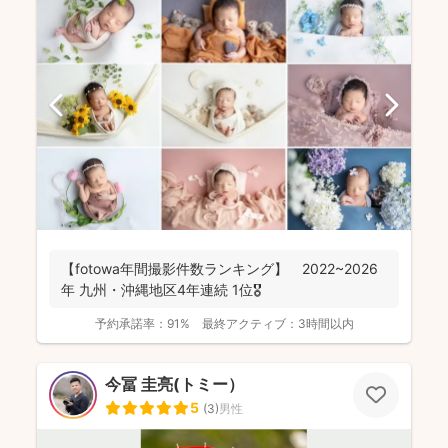
【fotowa年間撮影件数ランキング】 2022~2026
年 九州・沖縄地区4年連続 1位🎖️
予約承諾率：
91%
最終アクティブ：
3時間以内
今冨 圭亮(トミー）
5
(
3
)
男性