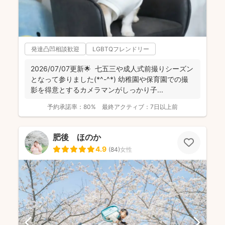
発達凸凹相談歓迎
LGBTQフレンドリー
2026/07/07更新🌟 七五三や成人式前撮りシーズン
となって参りました(*^-^*) 幼稚園や保育園での撮
影を得意とするカメラマンがしっかり子...
予約承諾率：
80%
最終アクティブ：
7日以上前
肥後 ほのか
4.9
(
84
)
女性