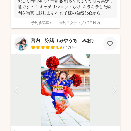
楽しく自然体での撮影🌷 明るくあざやかな写真が得
て親御さんに安心していただける撮影をお心掛けている
意です＾＾ キッチリショットも◎ キラキラした瞬
とのことです(^^)
間を写真に残します♪ お子様の自然な心から...
予約承諾率：
--
最終アクティブ：
7日以内
宮内 弥緒（みやうち みお）
4.9
(
117
)
女性