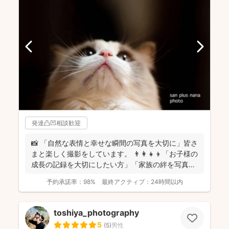
発達凸凹相談歓迎
📸 「自然な表情と幸せな瞬間の写真を大切に」皆さ
まと楽しく撮影をしています。 👨‍👩‍👧‍👦「お子様の
成長の記録を大切にしたい方」「家族の絆を写真に
残し...
予約承諾率：
98%
最終アクティブ：
24時間以内
toshiya_photography
5
(
5
)
男性