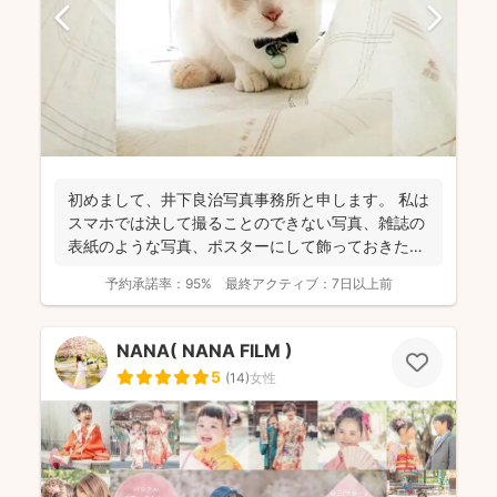
初めまして、井下良治写真事務所と申します。 私は
スマホでは決して撮ることのできない写真、雑誌の
表紙のような写真、ポスターにして飾っておきたい
ような写真を...
予約承諾率：
95%
最終アクティブ：
7日以上前
NANA( NANA FILM )
5
(
14
)
女性