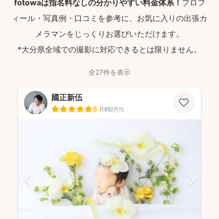
fotowaは指名料なしの分かりやすい料金体系！
プロフ
ィール・写真例・口コミを参考に、お気に入りの出張カ
メラマンをじっくりお選びいただけます。
*大分県全域での撮影に対応できるとは限りません。
全27件を表示
國正新伍
5
(
165
)
男性