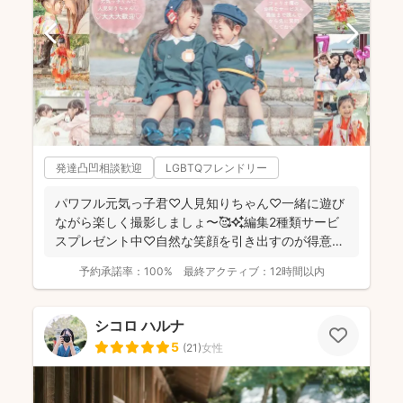
発達凸凹相談歓迎
LGBTQフレンドリー
パワフル元気っ子君♡人見知りちゃん♡一緒に遊び
ながら楽しく撮影しましょ〜🥰✨編集2種類サービ
スプレゼント中♡自然な笑顔を引き出すのが得意な
NANAです😚🙌...
予約承諾率：
100%
最終アクティブ：
12時間以内
シコロ ハルナ
5
(
21
)
女性