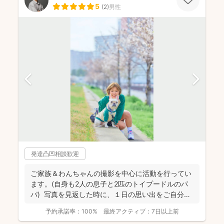
5
(
2
)
男性
発達凸凹相談歓迎
ご家族＆わんちゃんの撮影を中心に活動を行ってい
ます。(自身も2人の息子と2匹のトイプードルのパ
パ) 写真を見返した時に、１日の思い出をご自分自
身で、...
予約承諾率：
100%
最終アクティブ：
7日以上前