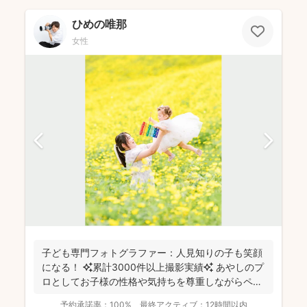
ひめの唯那
女性
子ども専門フォトグラファー：人見知りの子も笑顔
になる！ ✨累計3000件以上撮影実績✨ あやしのプ
ロとしてお子様の性格や気持ちを尊重しながらペー
スに合...
予約承諾率：
100%
最終アクティブ：
12時間以内