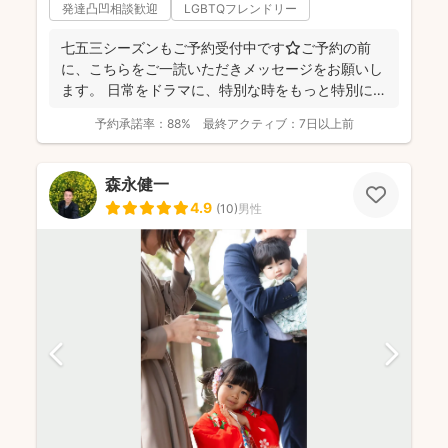
発達凸凹相談歓迎
LGBTQフレンドリー
七五三シーズンもご予約受付中です⭐️ご予約の前
に、こちらをご一読いただきメッセージをお願いし
ます。 日常をドラマに、特別な時をもっと特別に
☆福岡を拠点に...
予約承諾率：
88%
最終アクティブ：
7日以上前
森永健一
4.9
(
10
)
男性