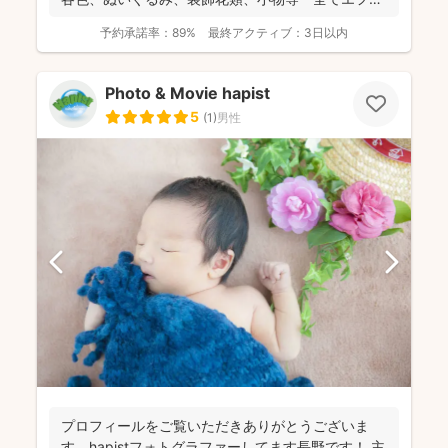
スタジオが...
予約承諾率：
89%
最終アクティブ：
3日以内
Photo & Movie hapist
5
(
1
)
男性
プロフィールをご覧いただきありがとうございま
す、hapistフォトグラファーしてます長野です！ 主