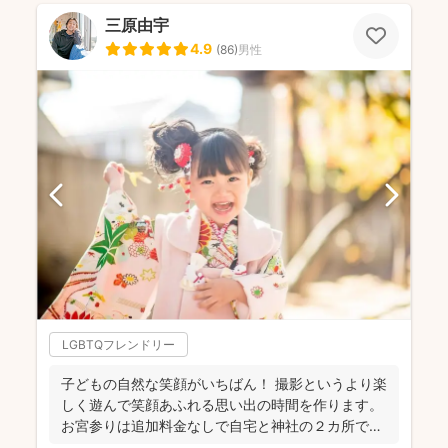
三原由宇
4.9
(
86
)
男性
LGBTQフレンドリー
子どもの自然な笑顔がいちばん！ 撮影というより楽
しく遊んで笑顔あふれる思い出の時間を作ります。
お宮参りは追加料金なしで自宅と神社の２カ所で撮
影で...