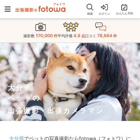
かんたん予約
検索
ログイン
170,000
4.9
78,664
撮影数
件
平均評価
点
口コミ
件
大分県
ペットの
出張撮影・出張カメラマン
大分県
でペットの写真撮影ならfotowa（フォトワ）に