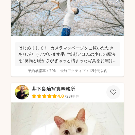
はじめまして！ カメラマンページをご覧いただき
ありがとうございます⚘ "笑顔とほんの少しの魔法
を"笑顔と暖かさがぎゅっと詰まった写真をお届け
します...
予約承諾率：
79%
最終アクティブ：
12時間以内
井下良治写真事務所
4.8
(
23
)
男性