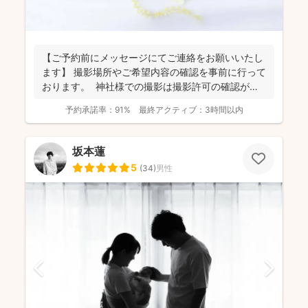
【ご予約前にメッセージにてご連絡をお願いいたし
ます】 撮影場所やご希望内容の確認を事前に行って
おります。 神社様での撮影は撮影許可の確認が必
要にな...
予約承諾率：
91%
最終アクティブ：
3時間以内
坂本蓮
5
(
34
)
男性