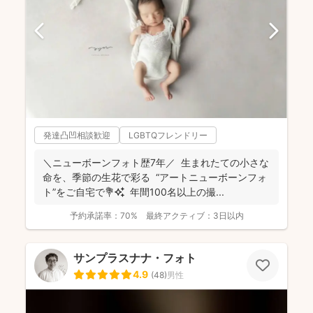
発達凸凹相談歓迎
LGBTQフレンドリー
＼ニューボーンフォト歴7年／ 生まれたての小さな
命を、季節の生花で彩る “アートニューボーンフォ
ト”をご自宅で💐✨ 年間100名以上の撮...
予約承諾率：
70%
最終アクティブ：
3日以内
サンプラスナナ・フォト
4.9
(
48
)
男性