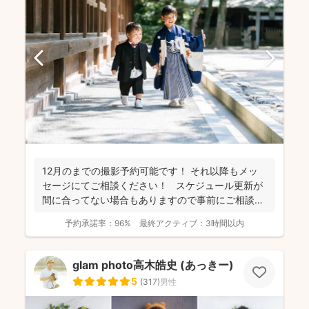
12月のまでの撮影予約可能です！ それ以降もメッ
セージにてご相談ください！ スケジュール更新が
間に合ってない場合もありますので事前にご相談く
だ...
予約承諾率：
96%
最終アクティブ：
3時間以内
glam photo高木皓史 (あっきー)
5
(
317
)
男性