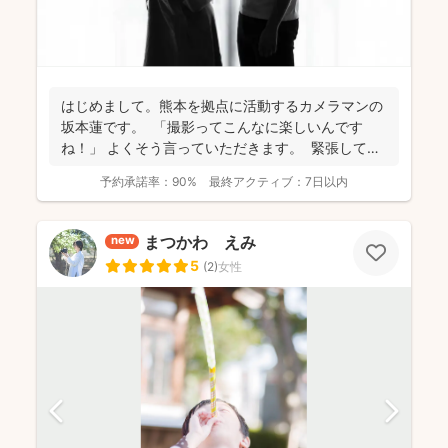
はじめまして。熊本を拠点に活動するカメラマンの
坂本蓮です。 「撮影ってこんなに楽しいんです
ね！」 よくそう言っていただきます。 緊張してい
た...
予約承諾率：
90%
最終アクティブ：
7日以内
まつかわ えみ
new
5
(
2
)
女性