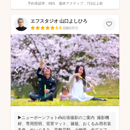
予約承諾率：
68%
最終アクティブ：
7日以上前
エフスタジオ 山口よしひろ
4.9
(
280
)
男性
▶︎ニューボーンフォト👼出張撮影のご案内 撮影機
材、専用照明、背景マット、籐籠、おくるみ用衣装
各色、ぬいぐるみ、装飾花類、小物等 全てエフ・