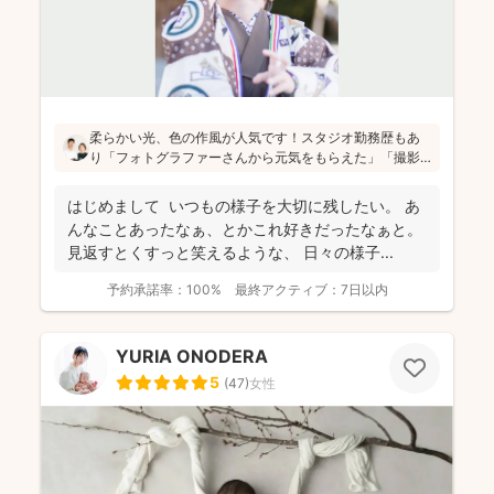
柔らかい光、色の作風が人気です！スタジオ勤務歴もあ
り「フォトグラファーさんから元気をもらえた」「撮影
が楽しかった」と評判です！かしこまった目線ありきの
写真ではなく、お子さん・親御さんの目線で、自然な様
はじめまして いつもの様子を大切に残したい。 あ
子を撮影してお届けします(^^)
んなことあったなぁ、とかこれ好きだったなぁと。
見返すとくすっと笑えるような、 日々の様子...
予約承諾率：
100%
最終アクティブ：
7日以内
YURIA ONODERA
5
(
47
)
女性