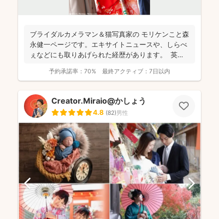
ブライダルカメラマン＆猫写真家の​ モリケンこと森
永健一ページです。エキサイトニュースや、しらべ
ぇなどにも取りあげられた経歴があります。 英語
で...
予約承諾率：
70%
最終アクティブ：
7日以内
Creator.Miraio@かしょう
4.8
(
82
)
男性