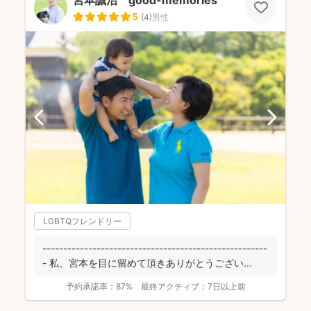
5
(
4
)
男性
LGBTQフレンドリー
------------------------------------------------------
- 私、宮本を目に留めて頂きありがとうござい...
予約承諾率：
87%
最終アクティブ：
7日以上前