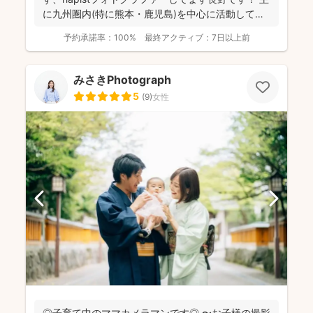
に九州圏内(特に熊本・鹿児島)を中心に活動してお
ります。...
予約承諾率：
100%
最終アクティブ：
7日以上前
みさきPhotograph
5
(
9
)
女性
◎子育て中のママカメラマンです◎ 〜お子様の撮影