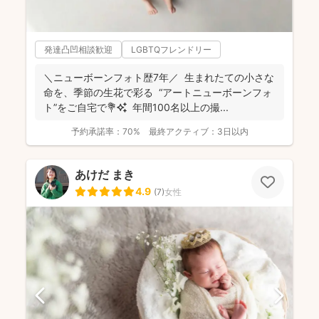
発達凸凹相談歓迎
LGBTQフレンドリー
＼ニューボーンフォト歴7年／ 生まれたての小さな
命を、季節の生花で彩る “アートニューボーンフォ
ト”をご自宅で💐✨ 年間100名以上の撮...
予約承諾率：
70%
最終アクティブ：
3日以内
あけだ まき
4.9
(
7
)
女性