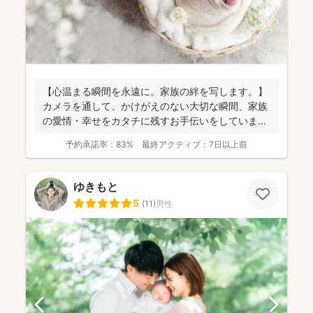
【心温まる瞬間を永遠に。家族の絆を写します。】
カメラを通して、かけがえのない大切な瞬間、家族
の愛情・幸せをカタチに残すお手伝いをしていま
す。 昔から...
予約承諾率：
83%
最終アクティブ：
7日以上前
ゆきもと
5
(
11
)
男性