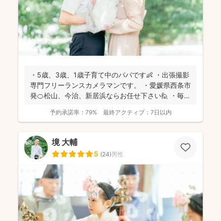
・5歳、3歳、1歳子育て中のパパです👶 ・出張撮影
専門フリーランスカメラマンです。 ・愛媛県西条市
発🍊松山、今治、新居浜ならお任せ下さい🙋 ・毎日
子...
予約承諾率：
79%
最終アクティブ：
7日以内
境 大輔
5
(
24
)
男性