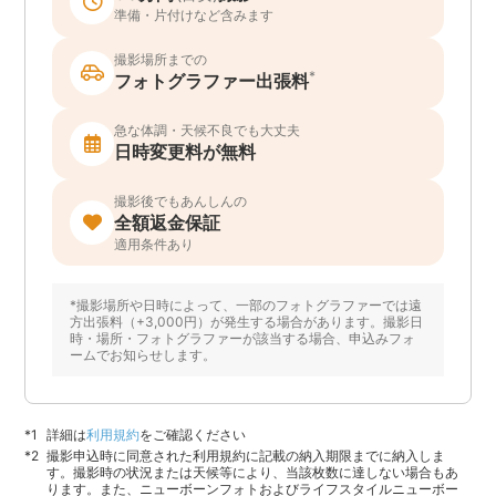
準備・片付けなど含みます
撮影場所までの
*
フォトグラファー出張料
急な体調・天候不良でも大丈夫
日時変更料が無料
撮影後でもあんしんの
全額返金保証
適用条件あり
*撮影場所や日時によって、一部のフォトグラファーでは遠
方出張料（+3,000円）が発生する場合があります。撮影日
時・場所・フォトグラファーが該当する場合、申込みフォ
ームでお知らせします。
詳細は
利用規約
をご確認ください
撮影申込時に同意された利用規約に記載の納入期限までに納入しま
す。撮影時の状況または天候等により、当該枚数に達しない場合もあ
ります。また、ニューボーンフォトおよびライフスタイルニューボー