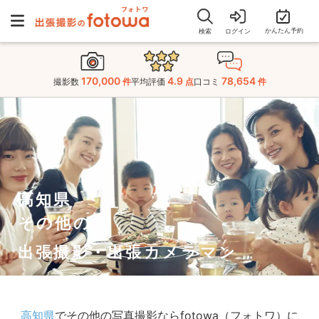
かんたん予約
検索
ログイン
170,000
4.9
78,654
撮影数
件
平均評価
点
口コミ
件
高知県
その他の
出張撮影・出張カメラマン
高知県
でその他の写真撮影ならfotowa（フォトワ）に