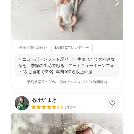
発達凸凹相談歓迎
LGBTQフレンドリー
＼ニューボーンフォト歴7年／ 生まれたての小さな
命を、季節の生花で彩る “アートニューボーンフォ
ト”をご自宅で💐✨ 年間100名以上の撮...
予約承諾率：
70%
最終アクティブ：
24時間以内
あけだ まき
4.9
(
7
)
女性