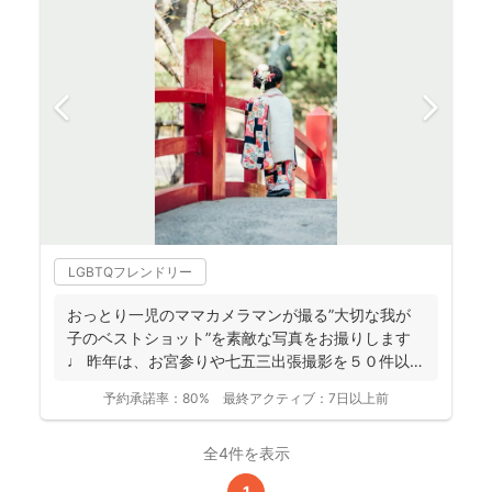
LGBTQフレンドリー
おっとり一児のママカメラマンが撮る”大切な我が
子のベストショット”を素敵な写真をお撮りします
♩ 昨年は、お宮参りや七五三出張撮影を５０件以
上！ どれも...
予約承諾率：
80%
最終アクティブ：
7日以上前
全4件を表示
1