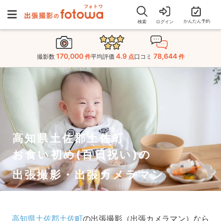
かんたん予約
検索
ログイン
170,000
4.9
78,644
撮影数
件
平均評価
点
口コミ
件
高知県土佐郡土佐町
お食い初め(百日祝い)の
出張撮影・出張カメラマン
高知県土佐郡土佐町
の出張撮影（出張カメラマン）なら