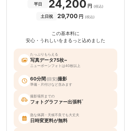
24,200
平日
円
(税込)
29,700
円
土日祝
(税込)
この基本料に
安心・うれしいをまるっと込めました
たっぷりもらえる
写真データ75枚~
ニューボーンフォトは40枚以上
60分間
撮影
(目安)
準備・片付けなど含みます
撮影場所までの
*
フォトグラファー出張料
急な体調・天候不良でも大丈夫
日時変更料が無料