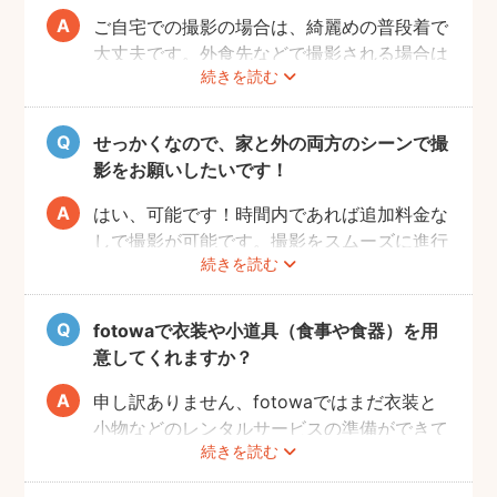
ご自宅での撮影の場合は、綺麗めの普段着で
大丈夫です。外食先などで撮影される場合は
続きを読む
正装が良いでしょう。正装の場合、赤ちゃん
が和装であればご家族も和装と格を揃えるこ
とが必要になりますので、事前に家族全員の
せっかくなので、家と外の両方のシーンで撮
服装を決めておくことがおすすめです。
影をお願いしたいです！
はい、可能です！時間内であれば追加料金な
しで撮影が可能です。撮影をスムーズに進行
続きを読む
させるために、事前にその旨をフォトグラフ
ァーにお伝えいただけると幸いです。
fotowaで衣装や小道具（食事や食器）を用
意してくれますか？
申し訳ありません、fotowaではまだ衣装と
小物などのレンタルサービスの準備ができて
続きを読む
おりませんので、お客様ご自身にご用意をお
願いしております。