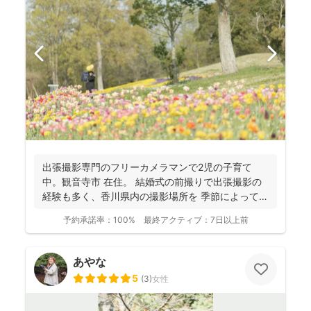
出張撮影専門のフリーカメラマンで2児の子育て
中。観音寺市 在住。 結婚式の前撮りで出張撮影の
経験も多く、香川県内の撮影場所を 季節によって最
適な提案が...
予約承諾率：
100%
最終アクティブ：
7日以上前
あやな
5
(
3
)
女性