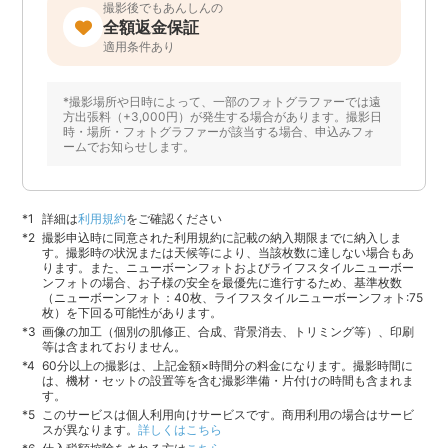
撮影後でもあんしんの
全額返金保証
適用条件あり
*撮影場所や日時によって、一部のフォトグラファーでは遠
方出張料（+3,000円）が発生する場合があります。撮影日
時・場所・フォトグラファーが該当する場合、申込みフォ
ームでお知らせします。
詳細は
利用規約
をご確認ください
撮影申込時に同意された利用規約に記載の納入期限までに納入しま
す。撮影時の状況または天候等により、当該枚数に達しない場合もあ
ります。また、ニューボーンフォトおよびライフスタイルニューボー
ンフォトの場合、お子様の安全を最優先に進行するため、基準枚数
（ニューボーンフォト：40枚、ライフスタイルニューボーンフォト:75
枚）を下回る可能性があります。
画像の加工（個別の肌修正、合成、背景消去、トリミング等）、印刷
等は含まれておりません。
60分以上の撮影は、上記金額×時間分の料金になります。撮影時間に
は、機材・セットの設置等を含む撮影準備・片付けの時間も含まれま
す。
このサービスは個人利用向けサービスです。商用利用の場合はサービ
スが異なります。
詳しくはこちら