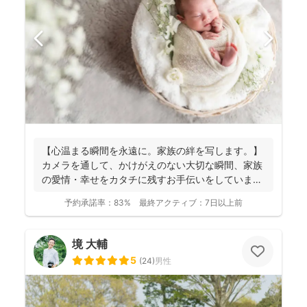
【心温まる瞬間を永遠に。家族の絆を写します。】
カメラを通して、かけがえのない大切な瞬間、家族
の愛情・幸せをカタチに残すお手伝いをしていま
す。 昔から...
予約承諾率：
83%
最終アクティブ：
7日以上前
境 大輔
5
(
24
)
男性