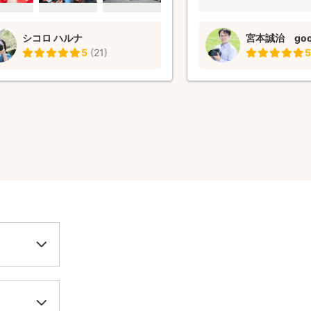
のにカメラ目線の写真が
着替えをする様子や準備
シコロ ハルナ
宮本誠治 good
きましたが、普段の自然
5
(
21
)
5
ただけて良い記念になりま
とても早く撮影後3日で
笑顔からぐずった顔も準
ッツまで200枚をこえる
ていただけて本当にお願
と思いました。 また機会
願いしたいと思います。