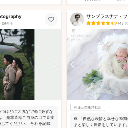
otography
サンプラスナナ・フ
5
4.9
(
5
)
男性
(
48
)
男
発達凸凹相談歓迎
経つほどに大切な宝物に必ずな
は、是非皆様ご自身の目で直接
📸 「自然な表情と幸せな瞬
してください。 それを記録す
まと楽しく撮影をしています。 👨‍