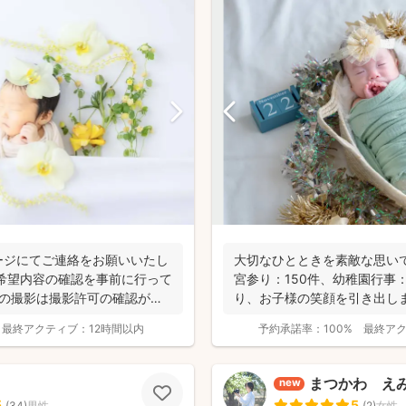
ージにてご連絡をお願いいたし
大切なひとときを素敵な思いで
希望内容の確認を事前に行って
宮参り：150件、幼稚園行事
での撮影は撮影許可の確認が必
り、お子様の笑顔を引き出しま
の...
最終アクティブ：
12時間以内
予約承諾率：
100%
最終ア
まつかわ え
new
5
5
(
34
)
男性
(
2
)
女性