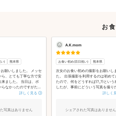
お食
A.K.mom
い)
熊本県
お食い初め(百日祝い)
熊本県
をお願いしました。 メッセ
次女のお食い初めの撮影をお願いし
から、とても丁寧な方で安
た。 出張撮影を利用するのは初めて
出来ました。 当日は、ポ
たので、何をどうすれば(?_?)という
からなかったのですがたく
したが、事前にどういう写真を撮り
案していただき助かりまし
など相談にのっていただき、当日は
詳しく見る
詳しく
気の写真がいいとお伝えし
うしよう？とあたふたする事無く、
優しい写真が出来上がって
一杯楽しく撮影していただけました♥️
す。やっぱりプロに頼むと
中、長女がグズっても優しく話しか
た写真はありません
シェアされた写真はありません
んだな、と大満足です。
らい、長女の乙女スイッチをうまく