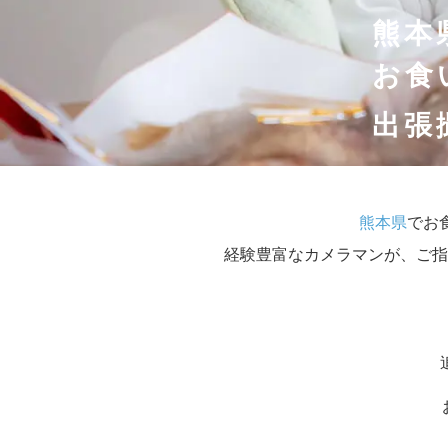
熊本
お食
出張
熊本県
でお
経験豊富なカメラマンが、ご指