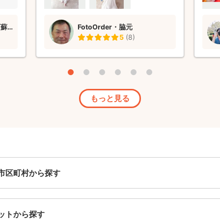
た機

坂本マヤ｜Latte photo 阿蘇郡西原村
FotoOrder・脇元
5
(
8
)
もっと見る
市区町村から探す
ットから探す