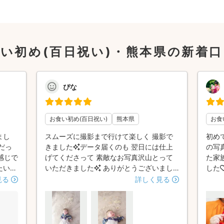
い初め(百日祝い)・熊本県の新着
ぴな
お食い初め(百日祝い)
熊本県
お食
まし
スムーズに撮影まで行けて楽しく 撮影で
初め
だっ
きました✨データ届くのも 翌日には仕上
の写
感じで
げてくださって 素敵なお写真沢山とって
た家
たいか
いただきました✨️ ありがとうございまし
した
次はど
た！！🍀
も良
見る
詳しく見る
時間目
 途
けても
押して