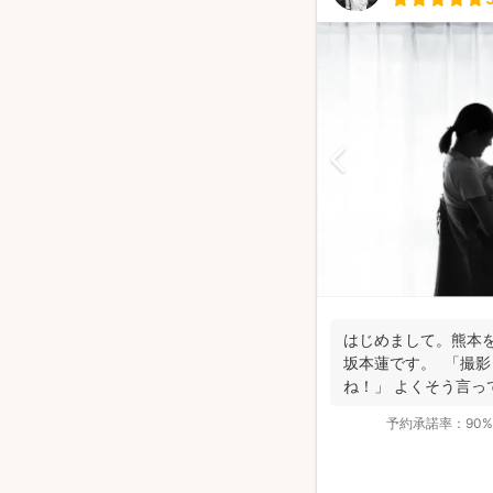
はじめまして。熊本
坂本蓮です。 「撮
ね！」 よくそう言っ
た...
予約承諾率：
90%