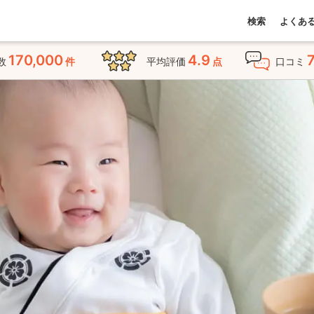
検索
よくあ
170,000
4.9
数
件
平均評価
点
口コミ