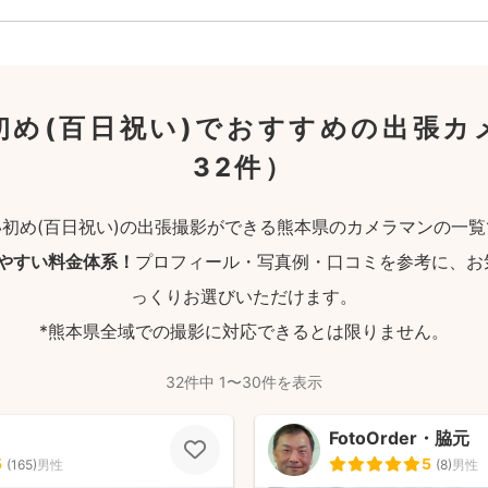
初め(百日祝い)でおすすめの出張カ
32件）
い初め(百日祝い)の出張撮影ができる熊本県のカメラマンの一覧
りやすい料金体系！
プロフィール・写真例・口コミを参考に、お
っくりお選びいただけます。
*熊本県全域での撮影に対応できるとは限りません。
32件中 1〜30件を表示
FotoOrder・脇元
5
5
(
165
)
男性
(
8
)
男性