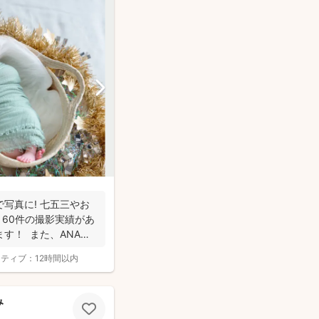
写真に! 七五三やお
：60件の撮影実績があ
す！ また、ANA
クティブ：
12時間以内
み