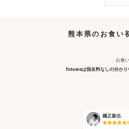
熊本県のお食い
お食
fotowaは指名料なしの分か
國正新伍