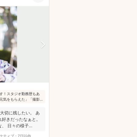
す！スタジオ勤務歴もあ
元気をもらえた」「撮影
しこまった目線ありきの
さんの目線で、自然な様
大切に残したい。 あ
れ好きだったなぁと。
 日々の様子...
クティブ：
7日以内