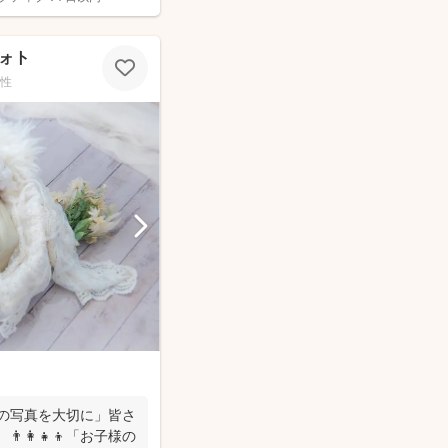
ォト
性
間の写真を大切に」皆さ
👩‍👧‍👦「お子様の