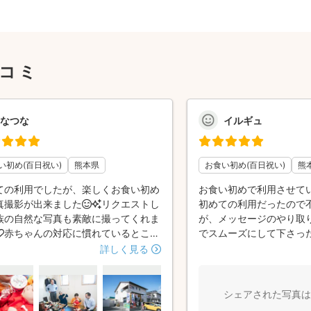
口コミ
なつな
イルギュ
い初め(百日祝い)
熊本県
お食い初め(百日祝い)
熊
ての利用でしたが、楽しくお食い初め
お食い初めで利用させて
真撮影が出来ました😊✨リクエストし
初めての利用だったので
族の自然な写真も素敵に撮ってくれま
が、メッセージのやり取
🧡赤ちゃんの対応に慣れているところ
でスムーズにして下さっ
かったです🥰またお願いしたいです❣️
当日を迎えられました。 
詳しく見る
優しい方で息子にもとて
ながら楽しい雰囲気で写
ました。また、カメラの
シェアされた写真は
を準備して下さっていた