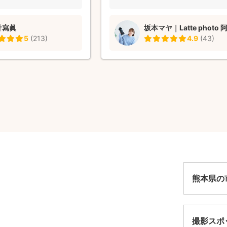
たのでお願いしたら正解で
くださり、本当に助かりました💦 ま
ことがあるかもしれないの
会があれば、是非お願いしたいです
計寫眞
すめしたい方です。 綺麗
5
(
213
)
4.9
(
43
)
とうございました。
熊本県の
撮影スポ