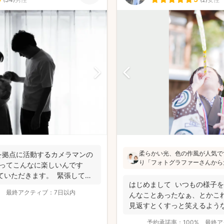
柔らかい光、色の作風が人気で
を拠点に活動するカメラマンの
り「フォトグラファーさんから
影ってこんなに楽しいんです
が楽しかった」と評判です！か
ていただきます。 緊張してい
写真ではなく、お子さん・親御
はじめまして いつもの様子を
子を撮影してお届けします(^^)
最終アクティブ：
7日以内
んなことあったなぁ、とかこ
見返すとくすっと笑えるような、
予約承諾率：
100%
最終ア