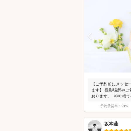
【ご予約前にメッセ
ます】 撮影場所やご
おります。 神社様
要にな...
予約承諾率：
91%
坂本蓮