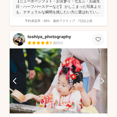
【ニューボーンフォト・お宮参り・七五三・お誕生
日・ハーフバースデーなど】 かしこまった写真より
も、ナチュラルな瞬間を残したい方に選ばれていま
す✨ ...
予約承諾率：
89%
最終アクティブ：
7日以上前
toshiya_photography
5
(
5
)
男性