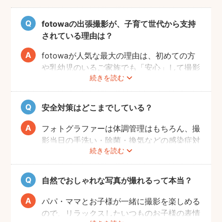
fotowaの出張撮影が、子育て世代から支持
されている理由は？
fotowaが人気な最大の理由は、初めての方
や乳幼児のいるご家族でも「安心」して撮影
続きを読む
を楽しんでいただけることです。
厳しい審査を通過した、赤ちゃん・子どもの
扱いに慣れているパパ・ママ世代のカメラマ
安全対策はどこまでしている？
ンが全国に多数在籍。
またどのカメラマンでも指名料は一切ござい
フォトグラファーは体調管理はもちろん、撮
ません。分かりやすい料金体系も人気のポイ
影当日の手洗い・除菌・換気などの感染症対
ントです。
続きを読む
策や、熱中症予防に努めます。
また、撮影中はご家族のペースに合わせなが
ら、周囲や足元に危険なものがないか注意を
自然でおしゃれな写真が撮れるって本当？
呼び掛けながら進行しますのでご安心くださ
い。
パパ・ママとお子様が一緒に撮影を楽しめる
ので、リラックスしたいつものお子様の表情