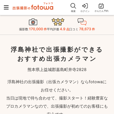
かんたん予約
検索
ログイン
170,000
4.9
78,673
撮影数
件
平均評価
点
口コミ
件
浮島神社で出張撮影ができる
おすすめ出張カメラマン
熊本県上益城郡嘉島町井寺2828
浮島神社の出張撮影（出張カメラマン）ならfotowaに
お任せください。
当日は現地で待ち合わせて、撮影スタート！経験豊富な
プロカメラマンなので、出張撮影が初めてのお客様にも