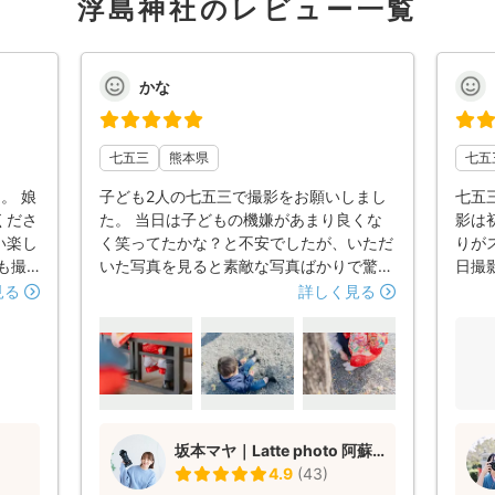
浮島神社のレビュー一覧
かな
七五三
熊本県
七五
。 娘
子ども2人の七五三で撮影をお願いしまし
七五
くださ
た。 当日は子どもの機嫌があまり良くな
影は
い楽し
く笑ってたかな？と不安でしたが、いただ
りが
も撮
いた写真を見ると素敵な写真ばかりで驚き
日撮
も素
ました。 また機会があればお願いしたい
遽時
見る
詳しく見る
会があ
です。 本当にありがとうございました！
ろ快
！
はと
こち
まし
拶さ
った
坂本マヤ｜Latte photo 阿蘇郡西原村
沢山
4.9
(
43
)
是非