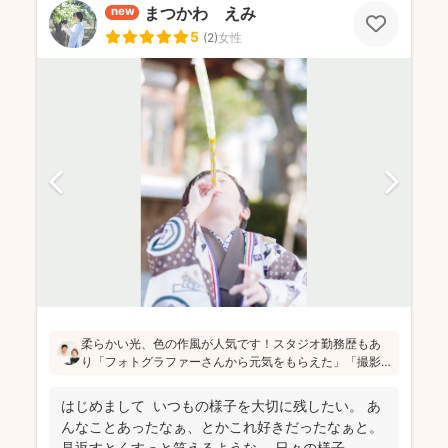
まつかわ えみ
new
5
(
2
)
女性
柔らかい光、色の作風が人気です！スタジオ勤務歴もあ
り「フォトグラファーさんから元気をもらえた」「撮影
が楽しかった」と評判です！かしこまった目線ありきの
写真ではなく、お子さん・親御さんの目線で、自然な様
はじめまして いつもの様子を大切に残したい。 あ
子を撮影してお届けします(^^)
んなことあったなぁ、とかこれ好きだったなぁと。
見返すとくすっと笑えるような、 日々の様子...