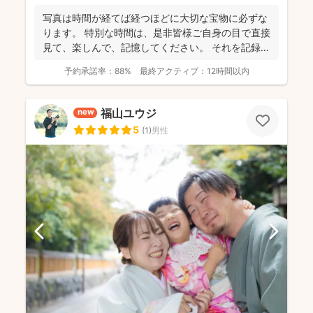
写真は時間が経てば経つほどに大切な宝物に必ずな
ります。 特別な時間は、是非皆様ご自身の目で直接
見て、楽しんで、記憶してください。 それを記録す
るために...
予約承諾率：
88%
最終アクティブ：
12時間以内
福山ユウジ
new
5
(
1
)
男性