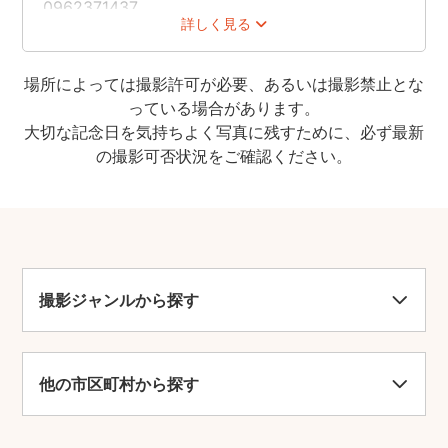
0962371437
詳しく見る
紹介
熊本市中心から南へ15分走ると、田園風景が広が
場所によっては撮影許可が必要、あるいは撮影禁止とな
り、木々の密集地と池が見える。その池のほとり
っている場合があります。
には神社があり、池に浮かんでいるように見え
大切な記念日を気持ちよく写真に残すために、必ず最新
る。この神社は「浮島神社」で、池に突き出た半
の撮影可否状況をご確認ください。
島に位置している。境内は狭いが、池も含めて
「浮島」と呼ばれ、地元の人々は池を「浮島池」
とは呼ばない。広々とした境内はすがすがしく、
他では見られない風景である。
撮影ジャンルから探す
他の市区町村から探す