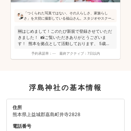
「つくられた写真ではない、その人らしさ、家族らし
さ」を大切に撮影している福山さん。スタジオやスクー
ルフォトでの撮影経験も豊富なのでコミュニケーション
も安心です！お子さんの自由な雰囲気を思い出に残され
🆕はじめまして！このたび新規で登録させていただ
たい方にはぜひオススメします(^^)
きました！ 📸ご覧いただきありがとうございま
す！ 熊本を拠点として活動しております、 5歳の
息子...
予約承諾率：
--
最終アクティブ：
7日以内
浮島神社の基本情報
住所
熊本県上益城郡嘉島町井寺2828
電話番号