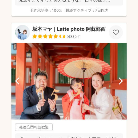
予約承諾率：
100%
最終アクティブ：
7日以内
坂本マヤ｜Latte photo 阿蘇郡西原村
4.9
(
43
)
女性
発達凸凹相談歓迎