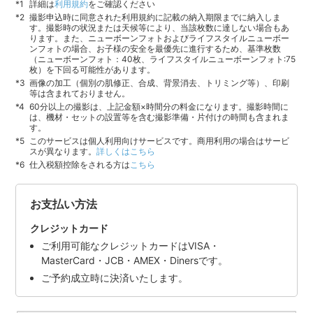
詳細は
利用規約
をご確認ください
撮影申込時に同意された利用規約に記載の納入期限までに納入しま
す。撮影時の状況または天候等により、当該枚数に達しない場合もあ
ります。また、ニューボーンフォトおよびライフスタイルニューボー
ンフォトの場合、お子様の安全を最優先に進行するため、基準枚数
（ニューボーンフォト：40枚、ライフスタイルニューボーンフォト:75
枚）を下回る可能性があります。
画像の加工（個別の肌修正、合成、背景消去、トリミング等）、印刷
等は含まれておりません。
60分以上の撮影は、上記金額×時間分の料金になります。撮影時間に
は、機材・セットの設置等を含む撮影準備・片付けの時間も含まれま
す。
このサービスは個人利用向けサービスです。商用利用の場合はサービ
スが異なります。
詳しくはこちら
仕入税額控除をされる方は
こちら
お支払い方法
クレジットカード
ご利用可能なクレジットカードはVISA・
MasterCard・JCB・AMEX・Dinersです。
ご予約成立時に決済いたします。