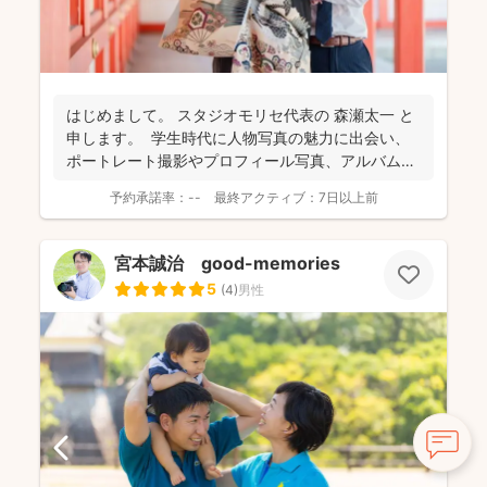
はじめまして。 スタジオモリセ代表の 森瀬太一 と
申します。 学生時代に人物写真の魅力に出会い、
ポートレート撮影やプロフィール写真、アルバム
制...
予約承諾率：
--
最終アクティブ：
7日以上前
宮本誠治 good-memories
5
(
4
)
男性