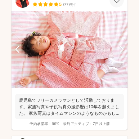
5
(
77
)
男性
鹿児島でフリーカメラマンとして活動しておりま
す。家族写真や子供写真の撮影歴は10年を越えまし
た。 家族写真はタイムマシンのようなものかもしれ
ません。いつ...
予約承諾率：
99%
最終アクティブ：
7日以上前