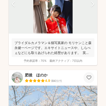
ブライダルカメラマン＆猫写真家の​ モリケンこと森
永健一ページです。エキサイトニュースや、しらべ
ぇなどにも取りあげられた経歴があります。 英語
で...
予約承諾率：
70%
最終アクティブ：
7日以内
肥後 ほのか
4.9
(
84
)
女性