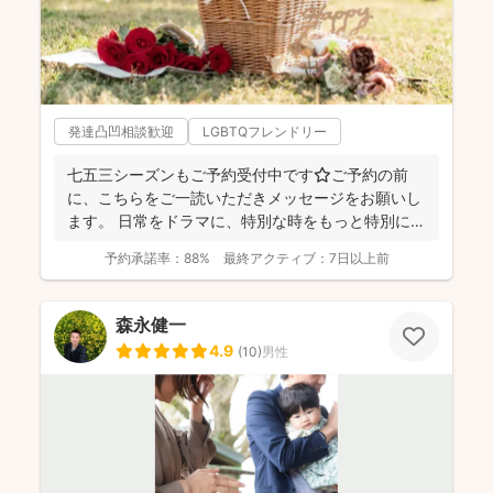
発達凸凹相談歓迎
LGBTQフレンドリー
七五三シーズンもご予約受付中です⭐️ご予約の前
に、こちらをご一読いただきメッセージをお願いし
ます。 日常をドラマに、特別な時をもっと特別に
☆福岡を拠点に...
予約承諾率：
88%
最終アクティブ：
7日以上前
森永健一
4.9
(
10
)
男性