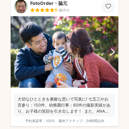
FotoOrder・脇元
5
(
8
)
男性
大切なひとときを素敵な思いで写真に! 七五三やお
宮参り：150件、幼稚園行事：60件の撮影実績があ
り、お子様の笑顔を引き出します！ また、ANA
の...
予約承諾率：
100%
最終アクティブ：
24時間以内