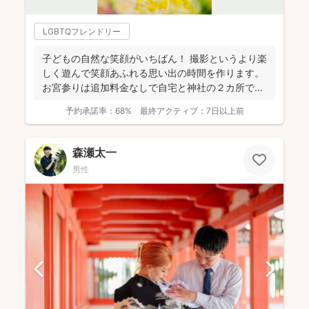
LGBTQフレンドリー
子どもの自然な笑顔がいちばん！ 撮影というより楽
しく遊んで笑顔あふれる思い出の時間を作ります。
お宮参りは追加料金なしで自宅と神社の２カ所で撮
影で...
予約承諾率：
68%
最終アクティブ：
7日以上前
森瀬太一
男性