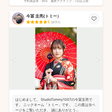
予約承諾率：
95%
最終アクティブ：
7日以上前
今冨 圭亮(トミー）
5
(
3
)
男性
はじめまして。 StudioTommy1007の今冨圭亮で
す。 ニックネーム「トミー」です。 この度は当ペ
ージをご覧いただき、 誠にありがとう...