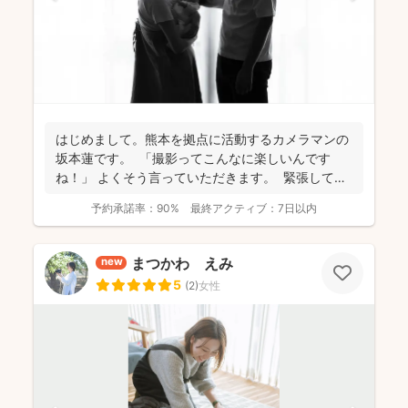
はじめまして。熊本を拠点に活動するカメラマンの
坂本蓮です。 「撮影ってこんなに楽しいんです
ね！」 よくそう言っていただきます。 緊張してい
た...
予約承諾率：
90%
最終アクティブ：
7日以内
まつかわ えみ
new
5
(
2
)
女性