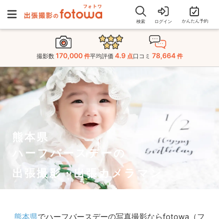
かんたん予約
検索
ログイン
170,000
4.9
78,664
撮影数
件
平均評価
点
口コミ
件
熊本県
ハーフバースデーの
出張撮影・出張カメラマン
熊本県
でハーフバースデーの写真撮影ならfotowa（フ