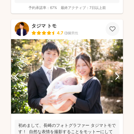
予約承諾率：
67%
最終アクティブ：
7日以上前
タジマ トモ
4.7
(
39
)
男性
初めまして、長崎のフォトグラファー タジマトモで
す！ 自然な表情を撮影することをモットーにして