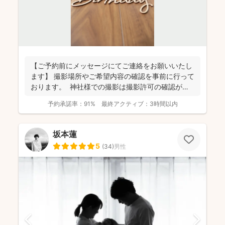
【ご予約前にメッセージにてご連絡をお願いいたし
ます】 撮影場所やご希望内容の確認を事前に行って
おります。 神社様での撮影は撮影許可の確認が必
要にな...
予約承諾率：
91%
最終アクティブ：
3時間以内
坂本蓮
5
(
34
)
男性