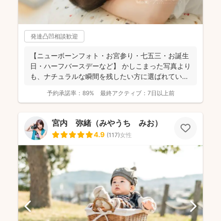
発達凸凹相談歓迎
【ニューボーンフォト・お宮参り・七五三・お誕生
日・ハーフバースデーなど】 かしこまった写真より
も、ナチュラルな瞬間を残したい方に選ばれていま
す✨ ...
予約承諾率：
89%
最終アクティブ：
7日以上前
宮内 弥緒（みやうち みお）
4.9
(
117
)
女性