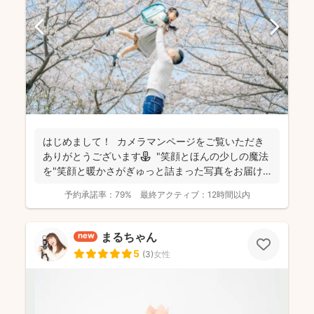
はじめまして！ カメラマンページをご覧いただき
ありがとうございます⚘ "笑顔とほんの少しの魔法
を"笑顔と暖かさがぎゅっと詰まった写真をお届け
します...
予約承諾率：
79%
最終アクティブ：
12時間以内
まるちゃん
new
5
(
3
)
女性