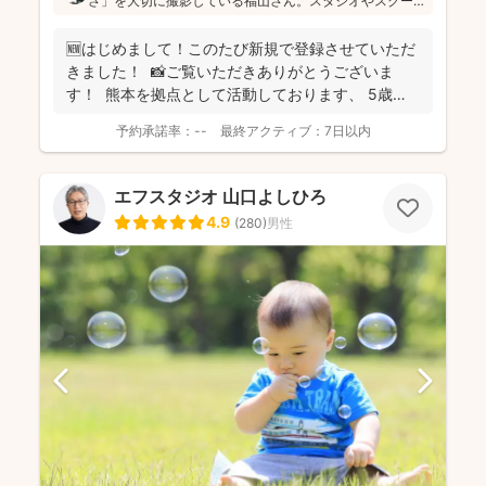
さ」を大切に撮影している福山さん。スタジオやスクー
ルフォトでの撮影経験も豊富なのでコミュニケーション
も安心です！お子さんの自由な雰囲気を思い出に残され
🆕はじめまして！このたび新規で登録させていただ
たい方にはぜひオススメします(^^)
きました！ 📸ご覧いただきありがとうございま
す！ 熊本を拠点として活動しております、 5歳の
息子...
予約承諾率：
--
最終アクティブ：
7日以内
エフスタジオ 山口よしひろ
4.9
(
280
)
男性