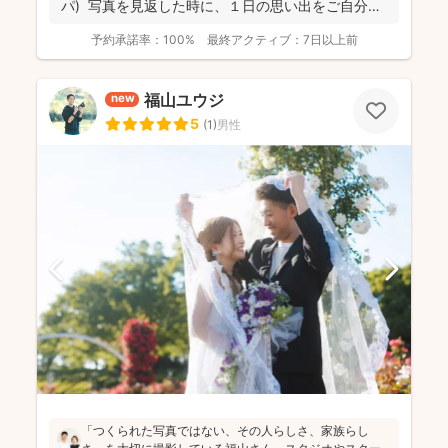
パ) 写真を見返した時に、１日の思い出をご自分自
身で、...
予約承諾率：
100%
最終アクティブ：
7日以上前
福山ユウジ
new
5
(
1
)
男性
「つくられた写真ではない、その人らしさ、家族らし