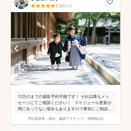
5
(
21
)
女性
12月のまでの撮影予約可能です！ それ以降もメッ
セージにてご相談ください！ スケジュール更新が
間に合ってない場合もありますので事前にご相談く
だ...
予約承諾率：
96%
最終アクティブ：
3時間以内