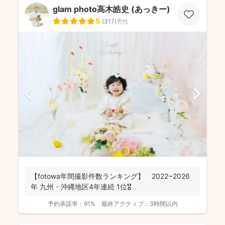
glam photo高木皓史 (あっきー)
5
(
317
)
男性
【fotowa年間撮影件数ランキング】 2022~2026
年 九州・沖縄地区4年連続 1位🎖️
予約承諾率：
91%
最終アクティブ：
3時間以内