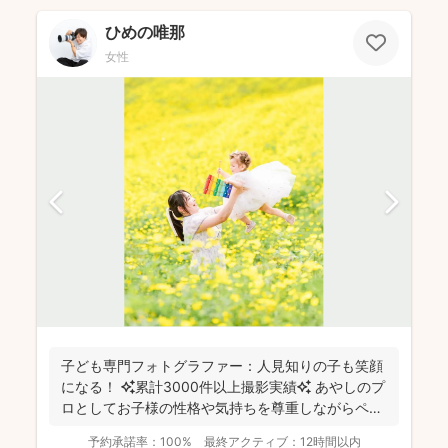
ひめの唯那
女性
子ども専門フォトグラファー：人見知りの子も笑顔
になる！ ✨累計3000件以上撮影実績✨ あやしのプ
ロとしてお子様の性格や気持ちを尊重しながらペー
スに合...
予約承諾率：
100%
最終アクティブ：
12時間以内