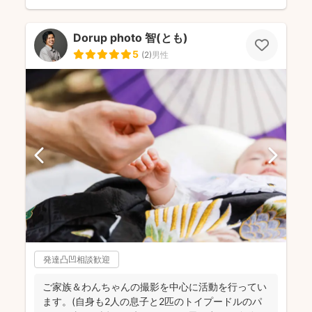
Dorup photo 智(とも)
5
(
2
)
男性
発達凸凹相談歓迎
ご家族＆わんちゃんの撮影を中心に活動を行ってい
ます。(自身も2人の息子と2匹のトイプードルのパ