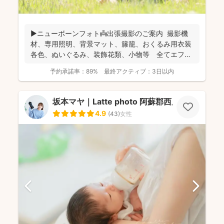
▶︎ニューボーンフォト👼出張撮影のご案内 撮影機
材、専用照明、背景マット、籐籠、おくるみ用衣装
各色、ぬいぐるみ、装飾花類、小物等 全てエフ・
スタジオが...
予約承諾率：
89%
最終アクティブ：
3日以内
坂本マヤ｜Latte photo 阿蘇郡西原村
4.9
(
43
)
女性