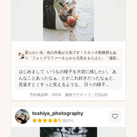
柔らかい光、色の作風が人気です！スタジオ勤務歴もあ
り「フォトグラファーさんから元気をもらえた」「撮影
が楽しかった」と評判です！かしこまった目線ありきの
写真ではなく、お子さん・親御さんの目線で、自然な様
はじめまして いつもの様子を大切に残したい。 あ
子を撮影してお届けします(^^)
んなことあったなぁ、とかこれ好きだったなぁと。
見返すとくすっと笑えるような、 日々の様子...
予約承諾率：
100%
最終アクティブ：
7日以内
toshiya_photography
5
(
5
)
男性