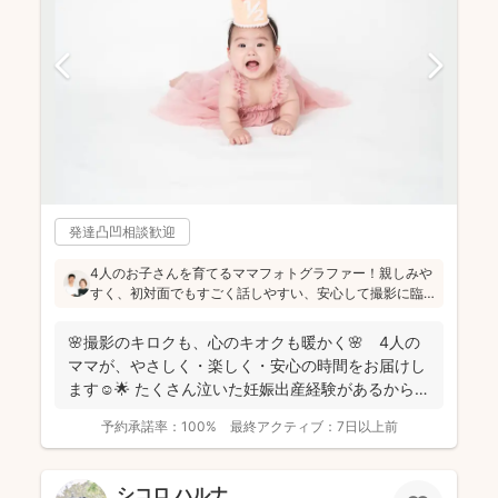
発達凸凹相談歓迎
4人のお子さんを育てるママフォトグラファー！親しみや
すく、初対面でもすごく話しやすい、安心して撮影に臨
めたと好評です(^^)見返した時に優しい気持ち幸せな気持
ちになっていただけるよう撮影していらっしゃいます♪
🌸撮影のキロクも、心のキオクも暖かく🌸 4人の
ママが、やさしく・楽しく・安心の時間をお届けし
ます☺️🌟 たくさん泣いた妊娠出産経験があるからこ
そ、あなた...
予約承諾率：
100%
最終アクティブ：
7日以上前
シコロ ハルナ