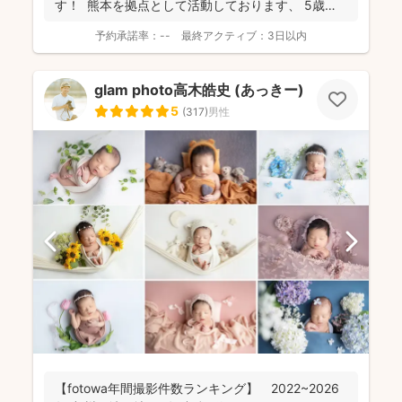
す！ 熊本を拠点として活動しております、 5歳の
息子...
予約承諾率：
--
最終アクティブ：
3日以内
glam photo高木皓史 (あっきー)
5
(
317
)
男性
【fotowa年間撮影件数ランキング】 2022~2026