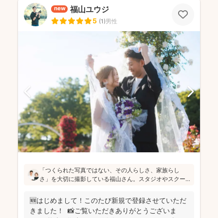
福山ユウジ
new
5
(
1
)
男性
「つくられた写真ではない、その人らしさ、家族らし
さ」を大切に撮影している福山さん。スタジオやスクー
ルフォトでの撮影経験も豊富なのでコミュニケーション
も安心です！お子さんの自由な雰囲気を思い出に残され
🆕はじめまして！このたび新規で登録させていただ
たい方にはぜひオススメします(^^)
きました！ 📸ご覧いただきありがとうございま