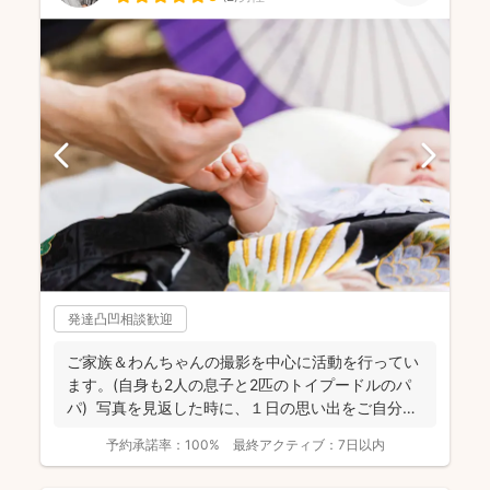
発達凸凹相談歓迎
ご家族＆わんちゃんの撮影を中心に活動を行ってい
ます。(自身も2人の息子と2匹のトイプードルのパ
パ) 写真を見返した時に、１日の思い出をご自分自
身で、...
予約承諾率：
100%
最終アクティブ：
7日以内