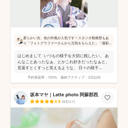
柔らかい光、色の作風が人気です！スタジオ勤務歴もあ
り「フォトグラファーさんから元気をもらえた」「撮影
が楽しかった」と評判です！かしこまった目線ありきの
写真ではなく、お子さん・親御さんの目線で、自然な様
はじめまして いつもの様子を大切に残したい。 あ
子を撮影してお届けします(^^)
んなことあったなぁ、とかこれ好きだったなぁと。
見返すとくすっと笑えるような、 日々の様子...
予約承諾率：
100%
最終アクティブ：
3日以内
坂本マヤ｜Latte photo 阿蘇郡西原村
4.9
(
43
)
女性