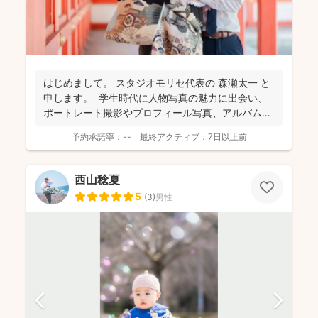
はじめまして。 スタジオモリセ代表の 森瀬太一 と
申します。 学生時代に人物写真の魅力に出会い、
ポートレート撮影やプロフィール写真、アルバム
制...
予約承諾率：
--
最終アクティブ：
7日以上前
西山稔夏
5
(
3
)
男性