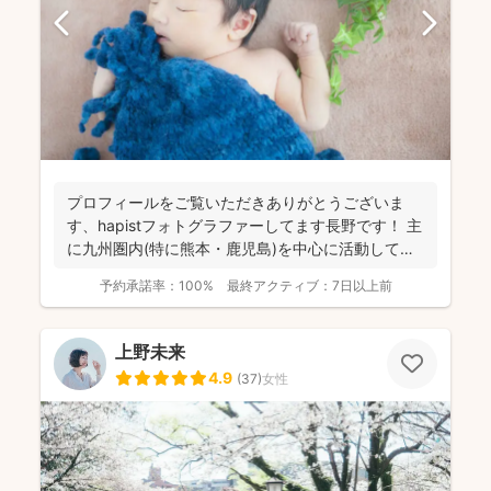
プロフィールをご覧いただきありがとうございま
す、hapistフォトグラファーしてます長野です！ 主
に九州圏内(特に熊本・鹿児島)を中心に活動してお
ります。...
予約承諾率：
100%
最終アクティブ：
7日以上前
上野未来
4.9
(
37
)
女性