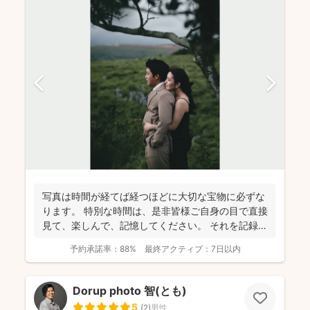
写真は時間が経てば経つほどに大切な宝物に必ずな
ります。 特別な時間は、是非皆様ご自身の目で直接
見て、楽しんで、記憶してください。 それを記録す
るために...
予約承諾率：
88%
最終アクティブ：
7日以内
Dorup photo 智(とも)
5
(
2
)
男性