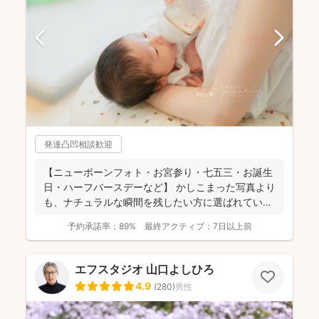
発達凸凹相談歓迎
【ニューボーンフォト・お宮参り・七五三・お誕生
日・ハーフバースデーなど】 かしこまった写真より
も、ナチュラルな瞬間を残したい方に選ばれていま
す✨ ...
予約承諾率：
89%
最終アクティブ：
7日以上前
エフスタジオ 山口よしひろ
4.9
(
280
)
男性