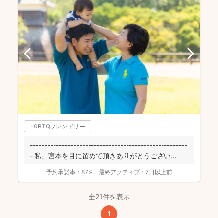
LGBTQフレンドリー
------------------------------------------------------
- 私、宮本を目に留めて頂きありがとうござい...
予約承諾率：
87%
最終アクティブ：
7日以上前
全21件を表示
1