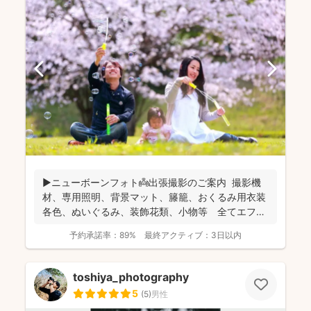
▶︎ニューボーンフォト👼出張撮影のご案内 撮影機
材、専用照明、背景マット、籐籠、おくるみ用衣装
各色、ぬいぐるみ、装飾花類、小物等 全てエフ・
スタジオが...
予約承諾率：
89%
最終アクティブ：
3日以内
toshiya_photography
5
(
5
)
男性