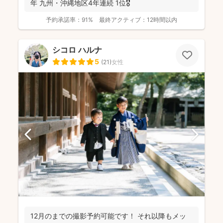
年 九州・沖縄地区4年連続 1位🎖️
予約承諾率：
91%
最終アクティブ：
12時間以内
シコロ ハルナ
5
(
21
)
女性
12月のまでの撮影予約可能です！ それ以降もメッ