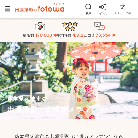
かんたん予約
検索
ログイン
170,000
4.9
78,654
撮影数
件
平均評価
点
口コミ
件
熊本県菊池市の
出張撮影・出張カメラマン
熊本県菊池市の出張撮影（出張カメラマン）なら