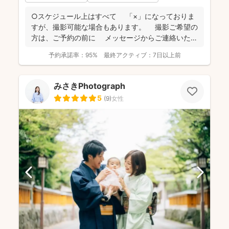
○スケジュール上はすべて 「×」になっておりま
すが、撮影可能な場合もあります。 撮影ご希望の
方は、ご予約の前に メッセージからご連絡いただ
ける...
予約承諾率：
95%
最終アクティブ：
7日以上前
みさきPhotograph
5
(
9
)
女性