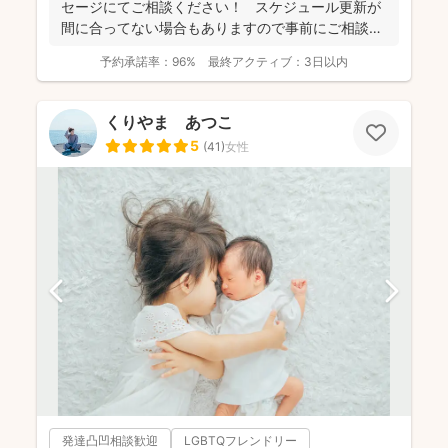
セージにてご相談ください！ スケジュール更新が
間に合ってない場合もありますので事前にご相談く
だ...
予約承諾率：
96%
最終アクティブ：
3日以内
くりやま あつこ
5
(
41
)
女性
発達凸凹相談歓迎
LGBTQフレンドリー