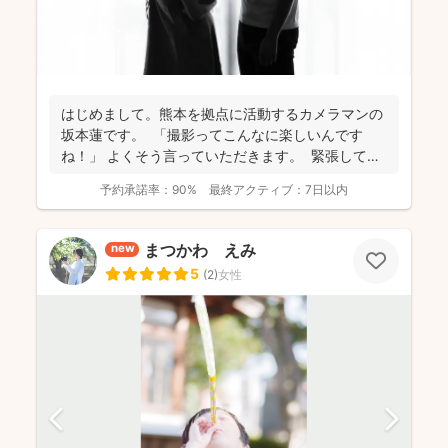
はじめまして。熊本を拠点に活動するカメラマンの
坂本蓮です。 「撮影ってこんなに楽しいんです
ね！」 よくそう言っていただきます。 緊張してい
た...
予約承諾率：
90%
最終アクティブ：
7日以内
まつかわ えみ
new
5
(
2
)
女性