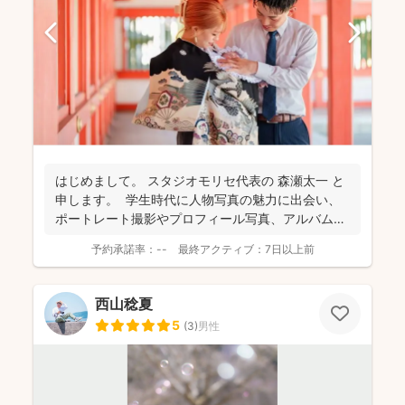
はじめまして。 スタジオモリセ代表の 森瀬太一 と
申します。 学生時代に人物写真の魅力に出会い、
ポートレート撮影やプロフィール写真、アルバム
制...
予約承諾率：
--
最終アクティブ：
7日以上前
西山稔夏
5
(
3
)
男性