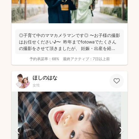
◎子育て中のママカメラマンです◎ 〜お子様の撮影
はお任せください♪〜 昨年までfotowaでたくさん
の撮影をさせて頂きましたが、 妊娠・出産を経...
予約承諾率：
68%
最終アクティブ：
7日以上前
ほしのはな
女性