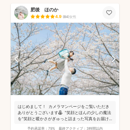
肥後 ほのか
4.9
(
84
)
女性
はじめまして！ カメラマンページをご覧いただき
ありがとうございます⚘ "笑顔とほんの少しの魔法
を"笑顔と暖かさがぎゅっと詰まった写真をお届け
します...
予約承諾率：
79%
最終アクティブ：
3時間以内