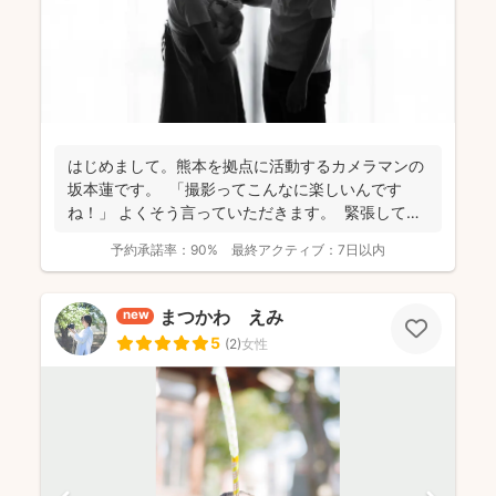
はじめまして。熊本を拠点に活動するカメラマンの
坂本蓮です。 「撮影ってこんなに楽しいんです
ね！」 よくそう言っていただきます。 緊張してい
た...
予約承諾率：
90%
最終アクティブ：
7日以内
まつかわ えみ
new
5
(
2
)
女性