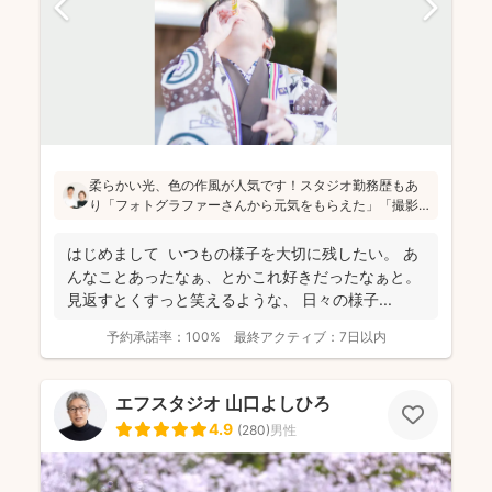
柔らかい光、色の作風が人気です！スタジオ勤務歴もあ
り「フォトグラファーさんから元気をもらえた」「撮影
が楽しかった」と評判です！かしこまった目線ありきの
写真ではなく、お子さん・親御さんの目線で、自然な様
はじめまして いつもの様子を大切に残したい。 あ
子を撮影してお届けします(^^)
んなことあったなぁ、とかこれ好きだったなぁと。
見返すとくすっと笑えるような、 日々の様子...
予約承諾率：
100%
最終アクティブ：
7日以内
エフスタジオ 山口よしひろ
4.9
(
280
)
男性