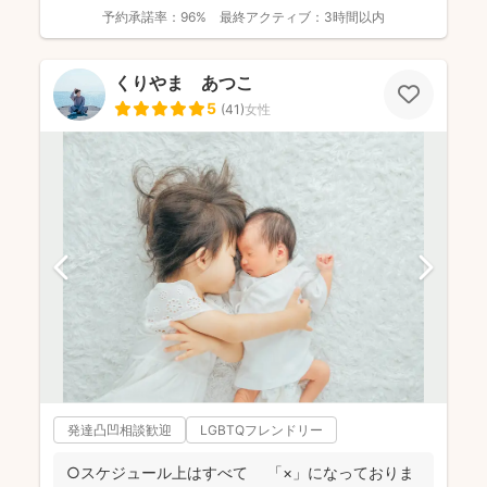
だ...
予約承諾率：
96%
最終アクティブ：
3時間以内
くりやま あつこ
5
(
41
)
女性
発達凸凹相談歓迎
LGBTQフレンドリー
○スケジュール上はすべて 「×」になっておりま