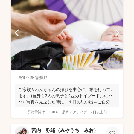
発達凸凹相談歓迎
ご家族＆わんちゃんの撮影を中心に活動を行ってい
ます。(自身も2人の息子と2匹のトイプードルのパ
パ) 写真を見返した時に、１日の思い出をご自分自
身で、...
予約承諾率：
100%
最終アクティブ：
7日以上前
宮内 弥緒（みやうち みお）