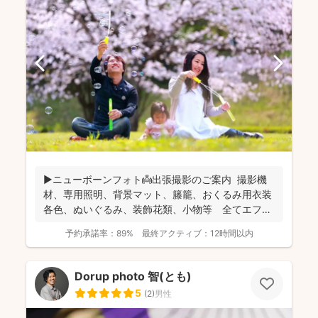
▶︎ニューボーンフォト👼出張撮影のご案内 撮影機
材、専用照明、背景マット、籐籠、おくるみ用衣装
各色、ぬいぐるみ、装飾花類、小物等 全てエフ・
スタジオが...
予約承諾率：
89%
最終アクティブ：
12時間以内
Dorup photo 智(とも)
5
(
2
)
男性