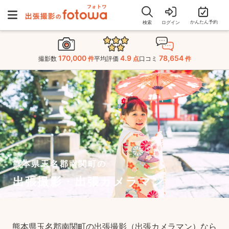
かんたん予約
検索
ログイン
170,000
4.9
78,654
撮影数
件
平均評価
点
口コミ
件
熊本県玉名郡南関町の
出張撮影・出張カメラマン
熊本県玉名郡南関町の出張撮影（出張カメラマン）なら