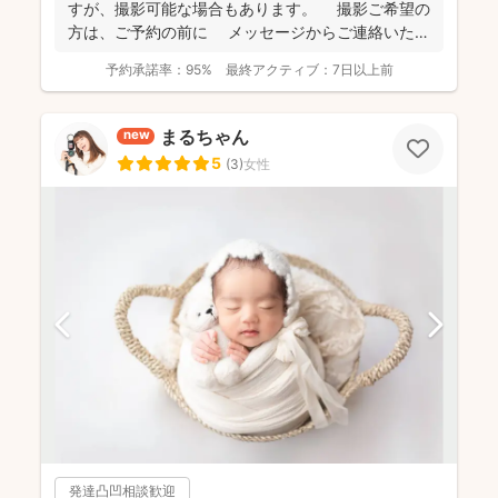
すが、撮影可能な場合もあります。 撮影ご希望の
方は、ご予約の前に メッセージからご連絡いただ
ける...
予約承諾率：
95%
最終アクティブ：
7日以上前
まるちゃん
new
5
(
3
)
女性
発達凸凹相談歓迎