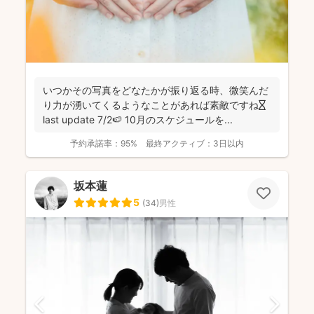
いつかその写真をどなたかが振り返る時、微笑んだ
り力が湧いてくるようなことがあれば素敵ですね⏳
last update 7/2🍉 10月のスケジュールを...
予約承諾率：
95%
最終アクティブ：
3日以内
坂本蓮
5
(
34
)
男性