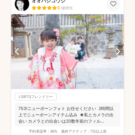
オオハシコウジ
5
(
2
)
男性
LGBTQフレンドリー
753!ニューボーンフォト お任せください 2時間以
上でニューボーンアイテム込み 🍀私とカメラの出
会い カメラとの出会いは20数年前のフィル...
予約承諾率：
86%
最終アクティブ：
7日以上前