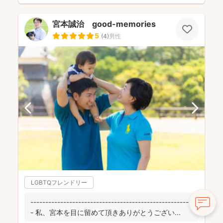
宮本誠治 good-memories
5
(
4
)
男性
LGBTQフレンドリー
------------------------------------------------------
- 私、宮本を目に留めて頂きありがとうござい...