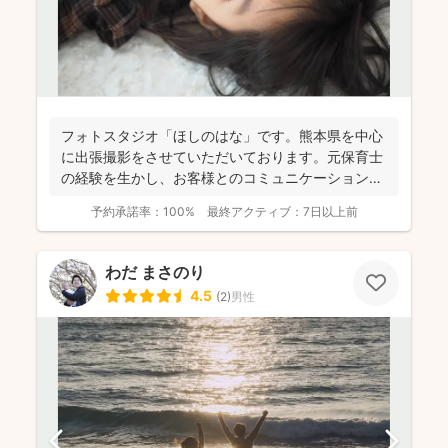
フォトスタジオ「ほしのはな」です。熊本県を中心
に出張撮影をさせていただいております。元保育士
の経験を生かし、お客様とのコミュニケーションを
大切に撮影させて...
予約承諾率：
100%
最終アクティブ：
7日以上前
わだ まさのり
4.5
(
2
)
男性