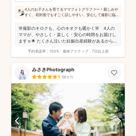
4人のお子さんを育てるママフォトグラファー！親しみや
すく、初対面でもすごく話しやすい、安心して撮影に臨
めたと好評です(^^)見返した時に優しい気持ち幸せな気持
ちになっていただけるよう撮影していらっしゃいます♪
🌸撮影のキロクも、心のキオクも暖かく🌸 4人の
ママが、やさしく・楽しく・安心の時間をお届けし
ます☺️🌟 たくさん泣いた妊娠出産経験があるからこ
そ、あなた...
予約承諾率：
100%
最終アクティブ：
7日以上前
みさきPhotograph
5
(
9
)
女性