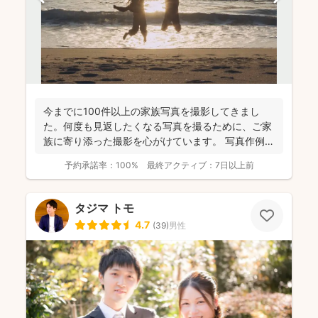
今までに100件以上の家族写真を撮影してきまし
た。何度も見返したくなる写真を撮るために、ご家
族に寄り添った撮影を心がけています。 写真作例は
Instag...
予約承諾率：
100%
最終アクティブ：
7日以上前
タジマ トモ
4.7
(
39
)
男性