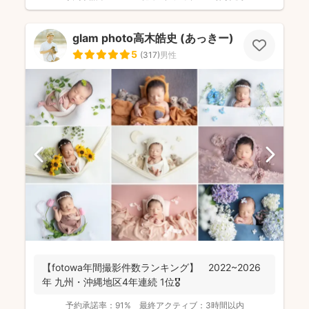
glam photo高木皓史 (あっきー)
5
(
317
)
男性
【fotowa年間撮影件数ランキング】 2022~2026
年 九州・沖縄地区4年連続 1位🎖️
予約承諾率：
91%
最終アクティブ：
3時間以内