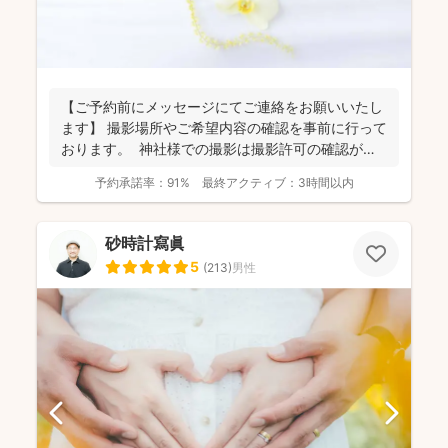
【ご予約前にメッセージにてご連絡をお願いいたし
ます】 撮影場所やご希望内容の確認を事前に行って
おります。 神社様での撮影は撮影許可の確認が必
要にな...
予約承諾率：
91%
最終アクティブ：
3時間以内
砂時計寫眞
5
(
213
)
男性