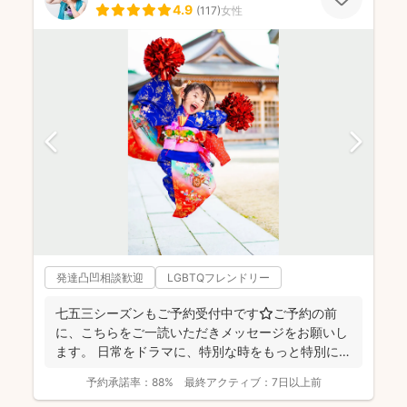
4.9
(
117
)
女性
発達凸凹相談歓迎
LGBTQフレンドリー
七五三シーズンもご予約受付中です⭐️ご予約の前
に、こちらをご一読いただきメッセージをお願いし
ます。 日常をドラマに、特別な時をもっと特別に
☆福岡を拠点に...
予約承諾率：
88%
最終アクティブ：
7日以上前