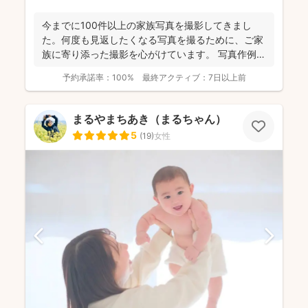
今までに100件以上の家族写真を撮影してきまし
た。何度も見返したくなる写真を撮るために、ご家
族に寄り添った撮影を心がけています。 写真作例は
Instag...
予約承諾率：
100%
最終アクティブ：
7日以上前
まるやまちあき（まるちゃん）
5
(
19
)
女性