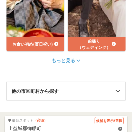
前撮り
お食い初め(百日祝い)
（ウェディング）
もっと見る
他の市区町村から探す
撮影スポット
（必須）
候補を表示/選択