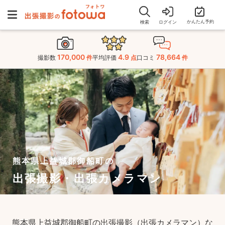
かんたん予約
検索
ログイン
170,000
4.9
78,664
撮影数
件
平均評価
点
口コミ
件
熊本県上益城郡御船町の
出張撮影・出張カメラマン
熊本県上益城郡御船町の出張撮影（出張カメラマン）な