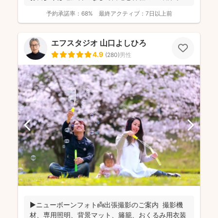
影で...
予約承諾率：
68%
最終アクティブ：
7日以上前
エフスタジオ 山口よしひろ
4.9
(
280
)
男性
▶︎ニューボーンフォト👼出張撮影のご案内 撮影機
材、専用照明、背景マット、籐籠、おくるみ用衣装