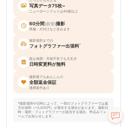
たっぷりもらえる
写真データ75枚~
ニューボーンフォトは40枚以上
60分間
撮影
(目安)
準備・片付けなど含みます
撮影場所までの
*
フォトグラファー出張料
急な体調・天候不良でも大丈夫
日時変更料が無料
撮影後でもあんしんの
全額返金保証
適用条件あり
*撮影場所や日時によって、一部のフォトグラファーでは遠
方出張料（+3,000円）が発生する場合があります。撮影日
時・場所・フォトグラファーが該当する場合、申込みフォ
ームでお知らせします。