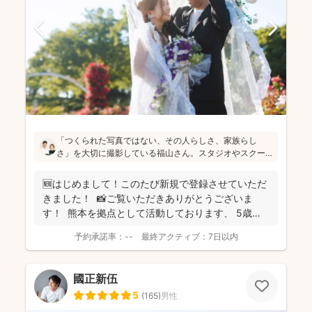
「つくられた写真ではない、その人らしさ、家族らし
さ」を大切に撮影している福山さん。スタジオやスクー
ルフォトでの撮影経験も豊富なのでコミュニケーション
も安心です！お子さんの自由な雰囲気を思い出に残され
🆕はじめまして！このたび新規で登録させていただ
たい方にはぜひオススメします(^^)
きました！ 📸ご覧いただきありがとうございま
す！ 熊本を拠点として活動しております、 5歳の
息子...
予約承諾率：
--
最終アクティブ：
7日以内
國正新伍
5
(
165
)
男性