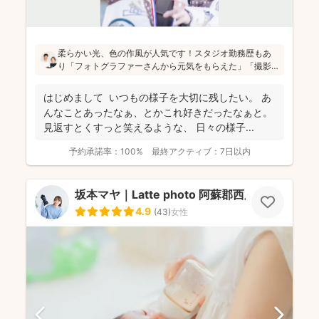
柔らかい光、色の作風が人気です！スタジオ勤務歴もあ
り「フォトグラファーさんから元気をもらえた」「撮影
が楽しかった」と評判です！かしこまった目線ありきの
写真ではなく、お子さん・親御さんの目線で、自然な様
はじめまして いつもの様子を大切に残したい。 あ
子を撮影してお届けします(^^)
んなことあったなぁ、とかこれ好きだったなぁと。
見返すとくすっと笑えるような、 日々の様子...
予約承諾率：
100%
最終アクティブ：
7日以内
坂本マヤ｜Latte photo 阿蘇郡西原村
4.9
(
43
)
女性