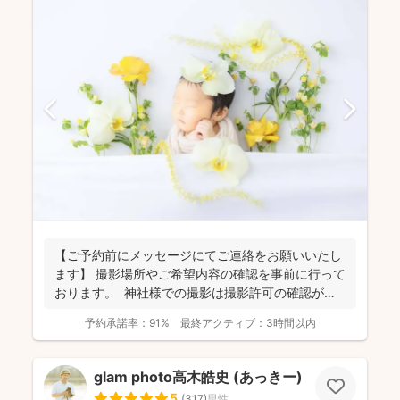
【ご予約前にメッセージにてご連絡をお願いいたし
ます】 撮影場所やご希望内容の確認を事前に行って
おります。 神社様での撮影は撮影許可の確認が必
要にな...
予約承諾率：
91%
最終アクティブ：
3時間以内
glam photo高木皓史 (あっきー)
5
(
317
)
男性