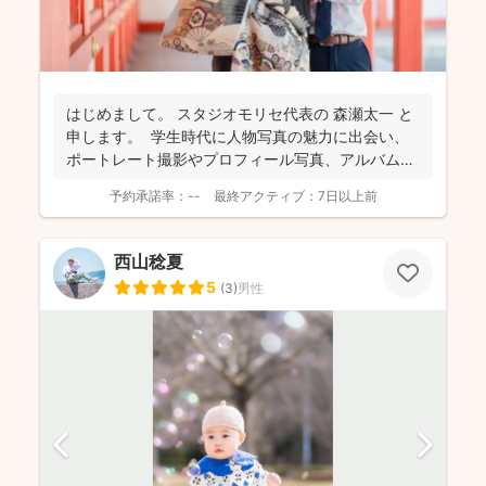
はじめまして。 スタジオモリセ代表の 森瀬太一 と
申します。 学生時代に人物写真の魅力に出会い、
ポートレート撮影やプロフィール写真、アルバム
制...
予約承諾率：
--
最終アクティブ：
7日以上前
西山稔夏
5
(
3
)
男性