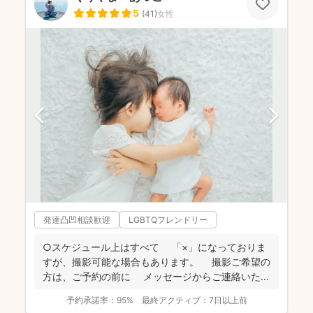
5
(
41
)
女性
発達凸凹相談歓迎
LGBTQフレンドリー
○スケジュール上はすべて 「×」になっておりま
すが、撮影可能な場合もあります。 撮影ご希望の
方は、ご予約の前に メッセージからご連絡いただ
ける...
予約承諾率：
95%
最終アクティブ：
7日以上前