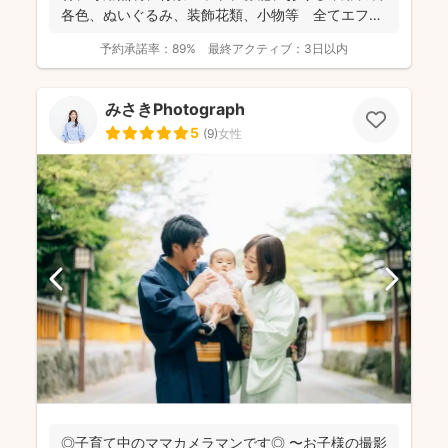
各色、ぬいぐるみ、装飾花類、小物等 全てエフ・
スタジオが...
予約承諾率：
89%
最終アクティブ：
3日以内
みさきPhotograph
5
(
9
)
女性
◎子育て中のママカメラマンです◎ 〜お子様の撮影