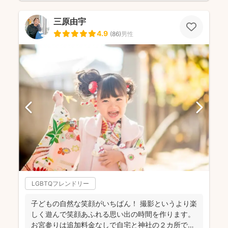
三原由宇
4.9
(
86
)
男性
LGBTQフレンドリー
子どもの自然な笑顔がいちばん！ 撮影というより楽
しく遊んで笑顔あふれる思い出の時間を作ります。
お宮参りは追加料金なしで自宅と神社の２カ所で撮