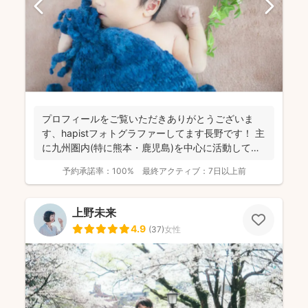
プロフィールをご覧いただきありがとうございま
す、hapistフォトグラファーしてます長野です！ 主
に九州圏内(特に熊本・鹿児島)を中心に活動してお
ります。...
予約承諾率：
100%
最終アクティブ：
7日以上前
上野未来
4.9
(
37
)
女性