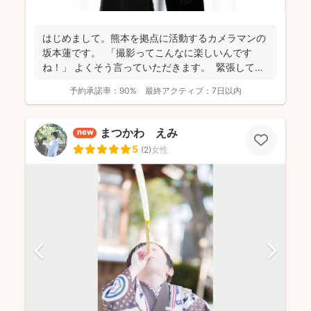
はじめまして。熊本を拠点に活動するカメラマンの
坂本蓮です。 「撮影ってこんなに楽しいんです
ね！」 よくそう言っていただきます。 緊張してい
た...
予約承諾率：
90%
最終アクティブ：
7日以内
まつかわ えみ
new
5
(
2
)
女性