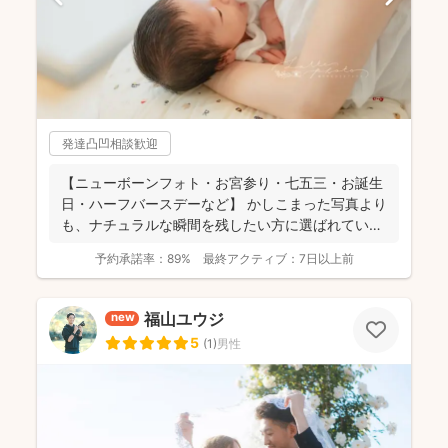
発達凸凹相談歓迎
【ニューボーンフォト・お宮参り・七五三・お誕生
日・ハーフバースデーなど】 かしこまった写真より
も、ナチュラルな瞬間を残したい方に選ばれていま
す✨ ...
予約承諾率：
89%
最終アクティブ：
7日以上前
福山ユウジ
new
5
(
1
)
男性