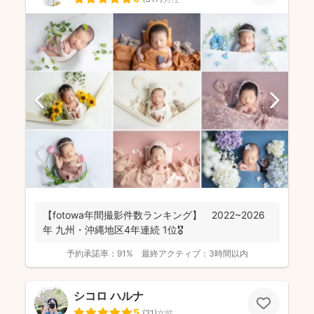
【fotowa年間撮影件数ランキング】 2022~2026
年 九州・沖縄地区4年連続 1位🎖️
予約承諾率：
91%
最終アクティブ：
3時間以内
シコロ ハルナ
5
(
21
)
女性