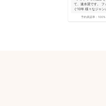
て、速水奨です。 フ
ぐ10年 様々なジャ
を...
予約承諾率：
100%
安