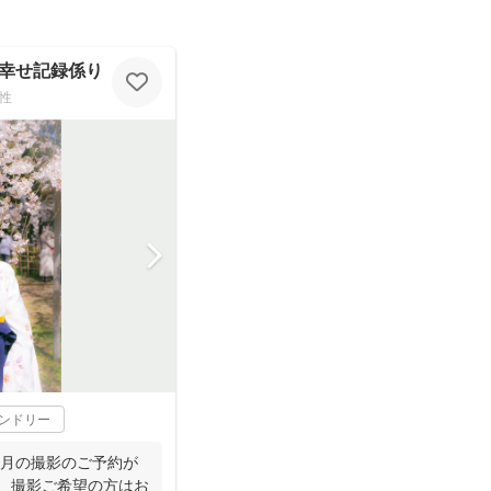
幸せ記録係り』 HIKO
性
レンドリー
11月の撮影のご予約が
。 撮影ご希望の方はお