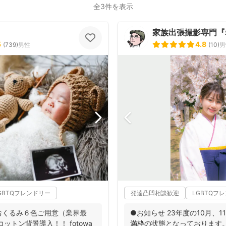
全3件を表示
家族出張撮影専門『
5
4.8
(
739
)
男性
(
10
)
男
GBTQフレンドリー
発達凸凹相談歓迎
LGBTQフ
おくるみ６色ご用意（業界最
●お知らせ 23年度の10月、
ットン背景導入！！ fotowa
満枠の状態となっております