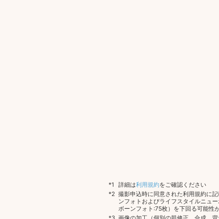
詳細は
利用規約
をご確認ください
撮影申込時に同意された利用規約に記
ンフォトおよびライフスタイルニュー
ボーンフォト:75枚）を下回る可能性
画像の加工（個別の肌修正、合成、背