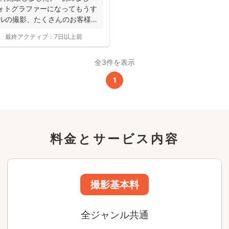
24,200
ォトグラファーになってもうす
平日
円
ンルの撮影、たくさんのお客様
(税込)
29,700
円
土日祝
最終アクティブ：
7日以上前
(税込)
全3件を表示
この基本料に
心・うれしいをまるっと込めました
1
たっぷりもらえる
写真データ75枚~
ニューボーンフォトは40枚以上
料金とサービス内容
60分間
撮影
(目安)
準備・片付けなど含みます
撮影場所までの
*
フォトグラファー出張料
急な体調・天候不良でも大丈夫
日時変更料が無料