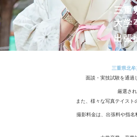
三重
大学
出張
三重県北牟
面談・実技試験を通過
厳選され
また、様々な写真テイスト
撮影料金は、出張料や指名