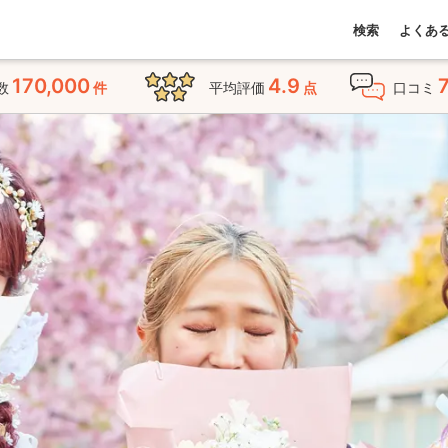
検索
よくあ
170,000
4.9
数
件
平均評価
点
口コミ