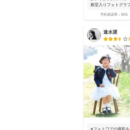
殿堂入りフォトグラ
位獲得...
予約承諾率：
95%
速水奨
3
※フォトワでの撮影を