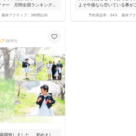
ファー 月間全国ランキング１
よそ午後なら空いている事がご
お...
最終アクティブ：
3時間以内
予約承諾率：
84%
最終アク
.7
(
3
)
男性
撮影基本料
全ジャンル共通
再開致しました。 初めまし