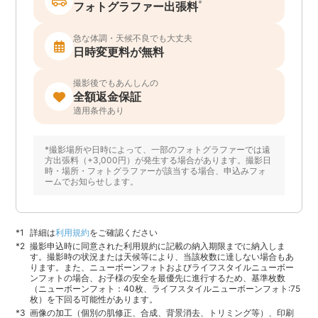
*
フォトグラファー出張料
急な体調・天候不良でも大丈夫
日時変更料が無料
撮影後でもあんしんの
全額返金保証
適用条件あり
*撮影場所や日時によって、一部のフォトグラファーでは遠
方出張料（+3,000円）が発生する場合があります。撮影日
時・場所・フォトグラファーが該当する場合、申込みフォ
ームでお知らせします。
詳細は
利用規約
をご確認ください
撮影申込時に同意された利用規約に記載の納入期限までに納入しま
す。撮影時の状況または天候等により、当該枚数に達しない場合もあ
ります。また、ニューボーンフォトおよびライフスタイルニューボー
ンフォトの場合、お子様の安全を最優先に進行するため、基準枚数
（ニューボーンフォト：40枚、ライフスタイルニューボーンフォト:75
枚）を下回る可能性があります。
画像の加工（個別の肌修正、合成、背景消去、トリミング等）、印刷