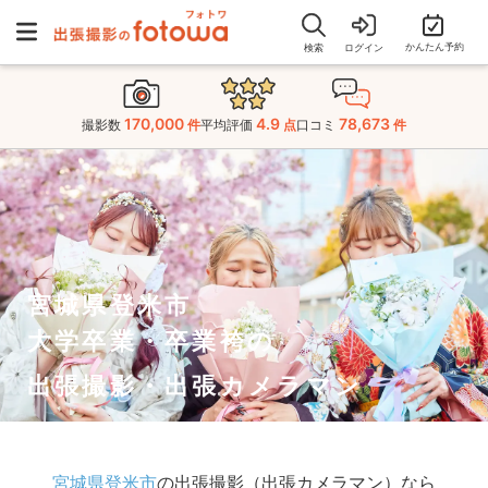
かんたん予約
検索
ログイン
170,000
4.9
78,673
撮影数
件
平均評価
点
口コミ
件
宮城県登米市
大学卒業・卒業袴の
出張撮影・出張カメラマン
宮城県登米市
の出張撮影（出張カメラマン）なら