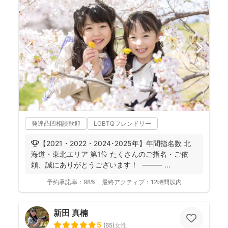
発達凸凹相談歓迎
LGBTQフレンドリー
🏆【2021・2022・2024･2025年】年間指名数 北
海道・東北エリア 第1位 たくさんのご指名・ご依
頼、誠にありがとうございます！ ⸻ ...
予約承諾率：
98%
最終アクティブ：
12時間以内
新田 真楠
5
(
65
)
女性