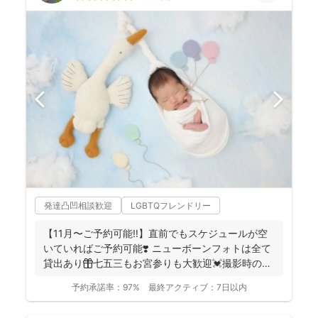
発達凸凹相談歓迎
LGBTQフレンドリー
【11月〜ご予約可能‼︎】直前でもスケジュールが空
いていればご予約可能❣️ ニューボーンフォトは全て
貸出あり🎁七五三もお宮参りも大歓迎💓撮影時のみ
産着を貸...
予約承諾率：
97%
最終アクティブ：
7日以内