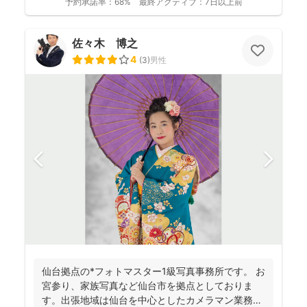
予約承諾率：
68%
最終アクティブ：
7日以上前
佐々木 博之
4
(
3
)
男性
仙台拠点の*フォトマスター1級写真事務所です。 お
宮参り、家族写真など仙台市を拠点としておりま
す。出張地域は仙台を中心としたカメラマン業務を