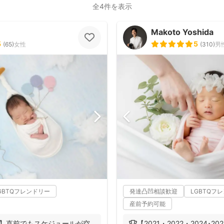
全4件を表示
Makoto Yoshida
5
5
(
65
)
女性
(
310
)
男
GBTQフレンドリー
発達凸凹相談歓迎
LGBTQフ
産前予約可能
‼︎】直前でもスケジュールが空
🏆【2021・2022・2024･