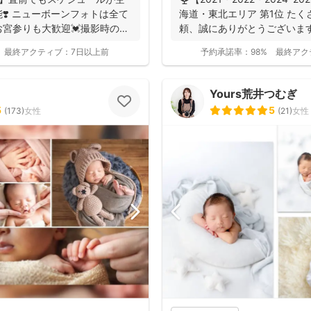
❣️ ニューボーンフォトは全て
海道・東北エリア 第1位 た
お宮参りも大歓迎💓撮影時のみ
頼、誠にありがとうございます
最終アクティブ：
7日以上前
予約承諾率：
98%
最終アク
Yours荒井つむぎ
5
5
(
173
)
女性
(
21
)
女性