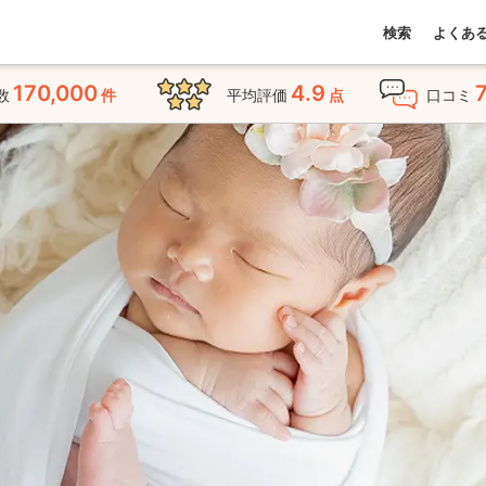
検索
よくあ
170,000
4.9
数
件
平均評価
点
口コミ