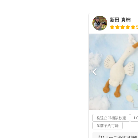
新田 真楠
発達凸凹相談歓迎
L
産前予約可能
【11月〜ご予約可能