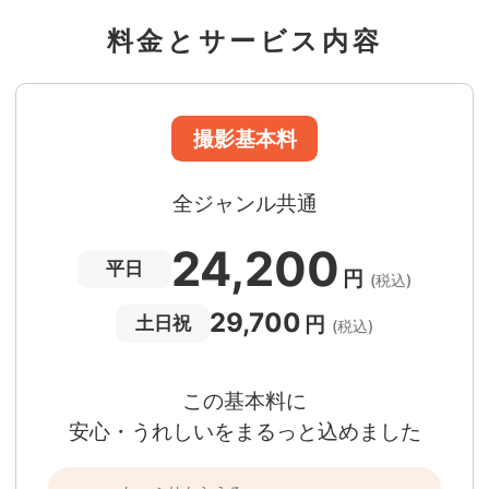
60分間
撮影
(目安)
準備・片付けなど含みます
料金とサービス内容
撮影場所までの
*
フォトグラファー出張料
急な体調・天候不良でも大丈夫
日時変更料が無料
撮影後でもあんしんの
全額返金保証
適用条件あり
撮影場所や日時によって、一部のフォトグラファ
は遠方出張料（+3,000円）が発生する場合が
ります。撮影日時・場所・フォトグラファーが
当する場合、申込みフォームでお知らせしま
。