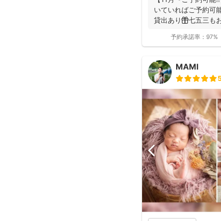
いていればご予約可能
貸出あり🎁七五三も
産着を貸...
予約承諾率：
97%
MAMI