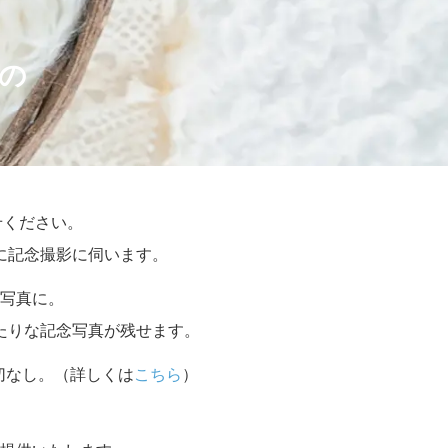
の
せください。
に記念撮影に伺います。
写真に。
たりな記念写真が残せます。
切なし。（詳しくは
こちら
）