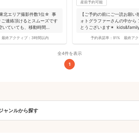
産前予約可能
・東北エリア撮影件数1位☆ 事
【ご予約の前にご一読お願い
りご連絡頂けるとスムーズです
ォトグラファーさんの中から
が空いていても、移動時間...
とうございます✴︎ kids&family 
撮影基本料
最終アクティブ：
3時間以内
予約承諾率：
91%
最終アク
全ジャンル共通
全4件を表示
24,200
平日
1
円
(税込)
29,700
円
土日祝
(税込)
この基本料に
心・うれしいをまるっと込めました
ジャンルから探す
たっぷりもらえる
写真データ75枚~
ニューボーンフォトは40枚以上