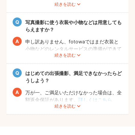
続きを読む
れいに見える薄手のお洋服や、チューブトッ
プにスカート等で、素肌を写すスタイルも人
気です。どうぞお好きな衣装で撮影を楽しん
写真撮影に使う衣装や小物などは用意しても
でくださいね。
らえますか？
申し訳ありません、fotowaではまだ衣装と
小物などのレンタルサービスの準備ができて
続きを読む
おりませんので、お客様ご自身にご用意をお
願いしております。
はじめての出張撮影、満足できなかったらど
うしよう？
万が一、ご満足いただけなかった場合は、全
額返金保証があります。
詳しくはこちら
続きを読む