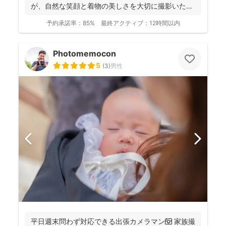
が、自然な笑顔と着物の美しさを大切に撮影いたし
ます。 ◉...
予約承諾率：
85%
最終アクティブ：
12時間以内
Photomemocon
5
(
3
)
男性
平日週末問わず対応できる出張カメラマン📷 家族撮