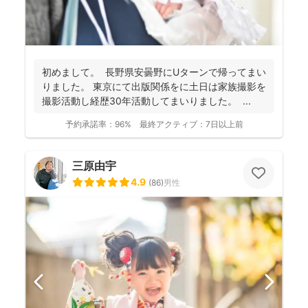
初めまして。 長野県安曇野にUターンで帰ってまい
りました。 東京にて出版関係をに土日は家族撮影を
撮影活動し経歴30年活動してまいりました。 ...
予約承諾率：
96%
最終アクティブ：
7日以上前
三原由宇
4.9
(
86
)
男性