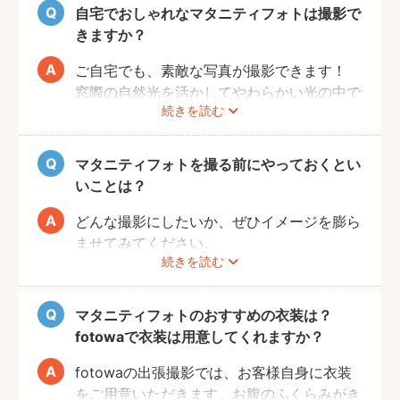
いらっしゃる方の多くに、「衣装がはずかし
自宅でおしゃれなマタニティフォトは撮影で
い」「素肌を見られたくない」と考える方も
きますか？
多いようです。
fotowaではご自宅への出張も可能ですの
ご自宅でも、素敵な写真が撮影できます！
で、ご夫婦らしい装いで自然体なマタニティ
窓際の自然光を活かしてやわらかい光の中で
続きを読む
フォトを撮影いただけます。
撮影するのが人気です。妊婦さんはお部屋の
ご近所の公園でカジュアルに撮影したり、素
お片付けも大変かと思いますが、撮影したい
肌をみせる衣装ではご自宅で撮影するなど、
場所周辺だけお片付けいただく程度で大丈夫
マタニティフォトを撮る前にやっておくとい
撮影時間の範囲内でシーンを変えることも可
です。
いことは？
能です。
どんな撮影にしたいか、ぜひイメージを膨ら
ませてみてください。
続きを読む
Instagramやママ向けの雑誌などで、素敵な
撮影事例を見たり、サッシュベルト等の撮影
小物について情報収集するのも楽しいです
マタニティフォトのおすすめの衣装は？
よ。また、何より大事なのは被写体のママと
fotowaで衣装は用意してくれますか？
お腹の赤ちゃんの健康です。当日無理せず撮
影を行えるよう、日々健やかに過ごしていた
fotowaの出張撮影では、お客様自身に衣装
だければと思います。
をご用意いただきます。お腹のふくらみがき