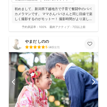
初めまして、新潟県下越地方で子育て奮闘中のパパ
カメラマンです。 ママさんパパさんと同じ目線で楽
しく撮影するのがモットー！ 撮影時間がより楽しい
ものに、...
予約承諾率：
100%
最終アクティブ：
7日以上前
やまだ しのの
5
(
40
)
女性