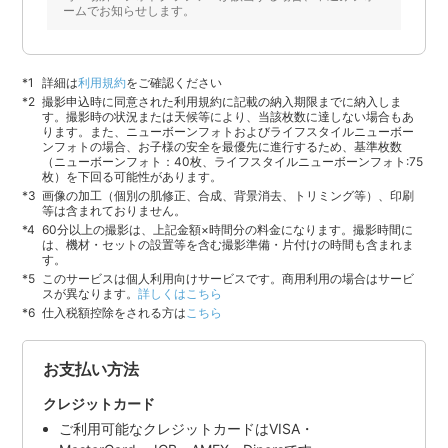
ームでお知らせします。
詳細は
利用規約
をご確認ください
撮影申込時に同意された利用規約に記載の納入期限までに納入しま
す。撮影時の状況または天候等により、当該枚数に達しない場合もあ
ります。また、ニューボーンフォトおよびライフスタイルニューボー
ンフォトの場合、お子様の安全を最優先に進行するため、基準枚数
（ニューボーンフォト：40枚、ライフスタイルニューボーンフォト:75
枚）を下回る可能性があります。
画像の加工（個別の肌修正、合成、背景消去、トリミング等）、印刷
等は含まれておりません。
60分以上の撮影は、上記金額×時間分の料金になります。撮影時間に
は、機材・セットの設置等を含む撮影準備・片付けの時間も含まれま
す。
このサービスは個人利用向けサービスです。商用利用の場合はサービ
スが異なります。
詳しくはこちら
仕入税額控除をされる方は
こちら
お支払い方法
クレジットカード
ご利用可能なクレジットカードはVISA・