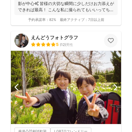
影が中心✨ 皆様の大切な瞬間に少しだけお力添えが
できれば最高！ こんな私に撮られてもいいってちら
っと...
予約承諾率：
82%
最終アクティブ：
7日以上前
えんどうフォトグラフ
5
(
12
)
男性
発達凸凹相談歓迎
LGBTQフレンドリー