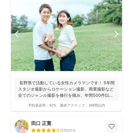
長野県で活動している女性カメラマンです！ 5年間
スタジオ撮影からロケーション撮影、商業撮影など
全てのジャンル撮影を修行を積み、年間500件以上
の撮影...
予約承諾率：
92%
最終アクティブ：
3時間以内
田口 正寛
5
(
170
)
男性