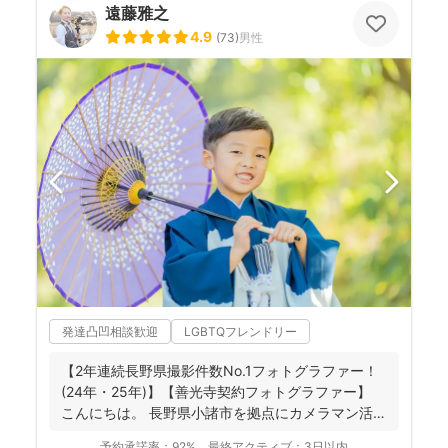
遠藤雅之
4.9
(
73
)
男性
発達凸凹相談歓迎
LGBTQフレンドリー
【2年連続長野県撮影件数No.1フォトグラファー！
(24年・25年)】【善光寺契約フォトグラファー】
こんにちは。 長野県小諸市を拠点にカメラマン活
動...
予約承諾率：
92%
最終アクティブ：
3日以内