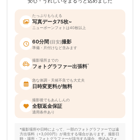
安心・うれしいをまるっと込めました
たっぷりもらえる
写真データ75枚~
ニューボーンフォトは40枚以上
60分間
撮影
(目安)
準備・片付けなど含みます
撮影場所までの
*
フォトグラファー出張料
急な体調・天候不良でも大丈夫
日時変更料が無料
撮影後でもあんしんの
全額返金保証
適用条件あり
*撮影場所や日時によって、一部のフォトグラファーでは遠
方出張料（+3,000円）が発生する場合があります。撮影日
時・場所・フォトグラファーが該当する場合、申込みフォ