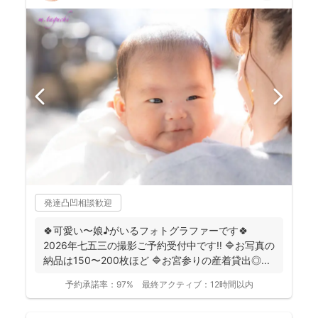
発達凸凹相談歓迎
🍀可愛い〜娘♪がいるフォトグラファーです🍀
2026年七五三の撮影ご予約受付中です‼️ 🔷お写真の
納品は150〜200枚ほど 🔷お宮参りの産着貸出◎...
予約承諾率：
97%
最終アクティブ：
12時間以内