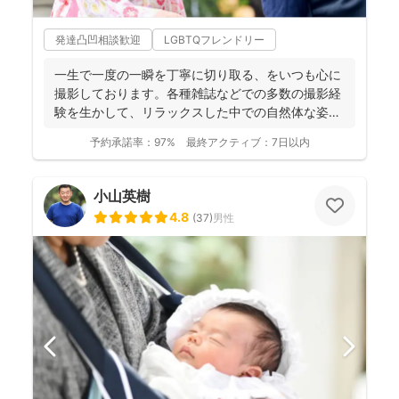
発達凸凹相談歓迎
LGBTQフレンドリー
一生で一度の一瞬を丁寧に切り取る、をいつも心に
撮影しております。各種雑誌などでの多数の撮影経
験を生かして、リラックスした中での自然体な姿の
お写真を、ベスト...
予約承諾率：
97%
最終アクティブ：
7日以内
小山英樹
4.8
(
37
)
男性