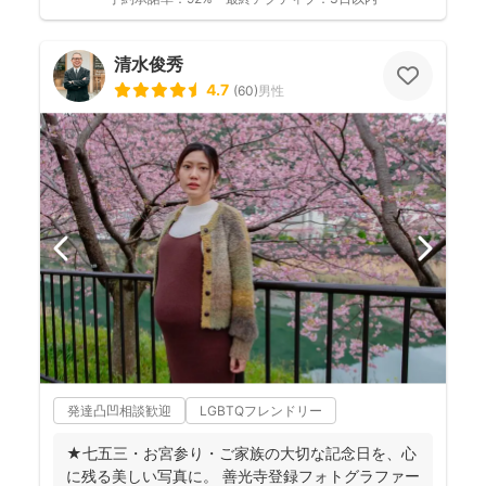
清水俊秀
4.7
(
60
)
男性
発達凸凹相談歓迎
LGBTQフレンドリー
★七五三・お宮参り・ご家族の大切な記念日を、心
に残る美しい写真に。 善光寺登録フォトグラファー