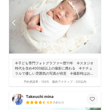
𖧷子ども専門フォトグラファー歴11年 𖧷スタジオ
時代を含め4000組以上の撮影に携わる 𖧷ナチュ
ラルで優しい雰囲気の写真が得意 𖧷撮影時はお手
持ちのスマホ...
予約承諾率：
100%
最終アクティブ：
3日以内
Takeuchi mina
4.6
(
14
)
女性