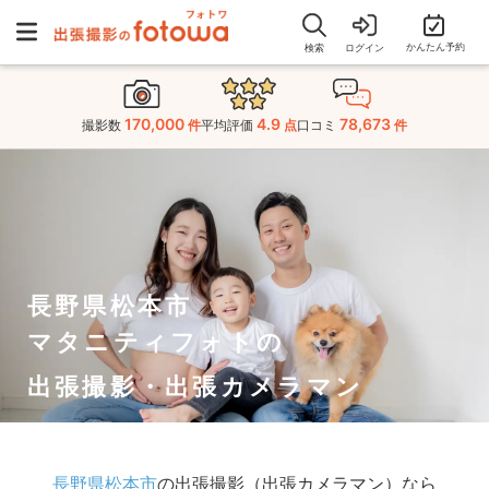
かんたん予約
検索
ログイン
170,000
4.9
78,673
撮影数
件
平均評価
点
口コミ
件
長野県松本市
マタニティフォトの
出張撮影・出張カメラマン
長野県松本市
の出張撮影（出張カメラマン）なら