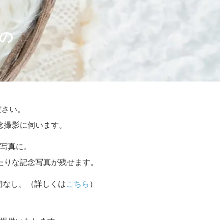
の
ださい。
念撮影に伺います。
写真に。
たりな記念写真が残せます。
切なし。（詳しくは
こちら
）