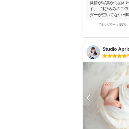
と好評です♪特にニ
愛情が写真から溢れ
し、クオリティ高いお
す。 飛び込みのご依
ダーが空いてない日時
き...
予約承諾率：
89%
Studio Ap