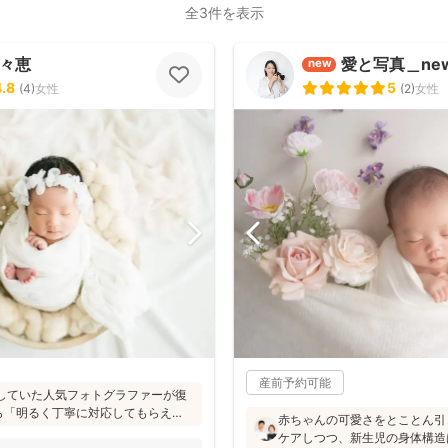
全3件を表示
百々恵
愛と写真＿new
new
4.8
5
(
4
)
女性
(
2
)
女性
産前予約可能
活動していた人気フォトグラファーが復
ら「明るく丁寧に対応してもらえ
赤ちゃんの可愛さをとことん引
「赤ちゃんへの対応が優しく安心」
ケアしつつ、新生児の身体構造