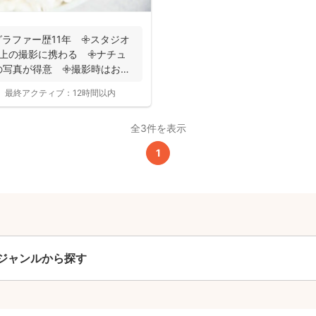
ラファー歴11年 𖧷スタジオ
以上の撮影に携わる 𖧷ナチュ
写真が得意 𖧷撮影時はお手
撮影基本料
最終アクティブ：
12時間以内
全ジャンル共通
全3件を表示
24,200
平日
1
円
(税込)
29,700
円
土日祝
(税込)
この基本料に
心・うれしいをまるっと込めました
ジャンルから探す
たっぷりもらえる
写真データ75枚~
ニューボーンフォトは40枚以上