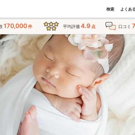
検索
よくあ
170,000
4.9
数
件
平均評価
点
口コミ