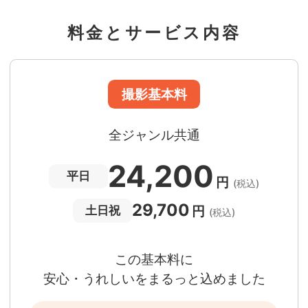
60分間
撮影
(目安)
準備・片付けなど含みます
料金とサービス内容
撮影場所までの
*
フォトグラファー出張料
急な体調・天候不良でも大丈夫
日時変更料が無料
撮影後でもあんしんの
全額返金保証
適用条件あり
撮影場所や日時によって、一部のフォトグラファ
は遠方出張料（+3,000円）が発生する場合が
ります。撮影日時・場所・フォトグラファーが
当する場合、申込みフォームでお知らせしま
。