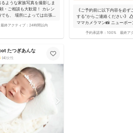
ューボーンフォトは様々な研修を受講
出るような家族写真を撮影しま
安全への配慮も徹底しています
写真をお届けされています(^^)
ロボの安定した光で綺麗に撮影
頼・ご相談も大歓迎！ カレン
｟ご予約前に以下内容を必ず
ーンフォトを検討している方は
でも、 場所によっては出張で
する"からご連絡ください｠ 
さい（^^）
ママカメラマン📸 ニュー
最終アクティブ：
24時間以内
愛と写...
予約承諾率：
100%
最終ア
ricot たつぎあんな
5
(
4
)
女性