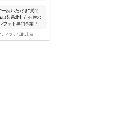
。どんなお部屋でもスト
可能◎山梨県でニューボ
ご一読いただき"質問
、ぜひ相談してみてくだ
⛰️山梨県北杜市在住の
ボーンフォト専門事業「
クティブ：
7日以上前