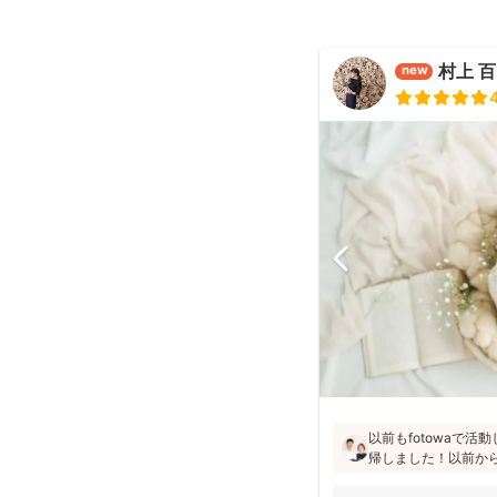
村上 
new
以前もfotowaで
帰しました！以前か
た」「納品が早い」