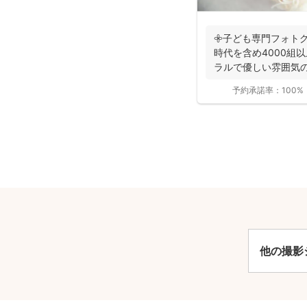
𖧷子ども専門フォトグ
時代を含め4000組
ラルで優しい雰囲気の
持ちのスマホ...
予約承諾率：
100%
安
他の撮影