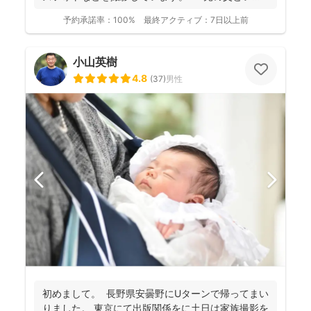
ことも...
予約承諾率：
100%
最終アクティブ：
7日以上前
小山英樹
4.8
(
37
)
男性
初めまして。 長野県安曇野にUターンで帰ってまい
りました。 東京にて出版関係をに土日は家族撮影を