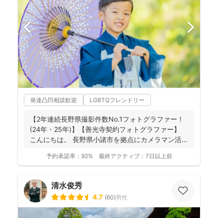
発達凸凹相談歓迎
LGBTQフレンドリー
【2年連続長野県撮影件数No.1フォトグラファー！
(24年・25年)】【善光寺契約フォトグラファー】
こんにちは。 長野県小諸市を拠点にカメラマン活
動...
予約承諾率：
92%
最終アクティブ：
7日以上前
清水俊秀
4.7
(
60
)
男性