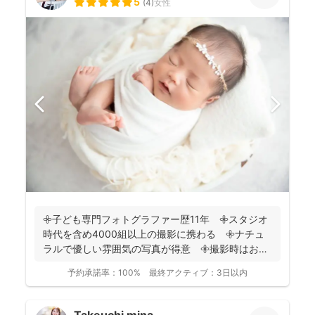
5
(
4
)
女性
𖧷子ども専門フォトグラファー歴11年 𖧷スタジオ
時代を含め4000組以上の撮影に携わる 𖧷ナチュ
ラルで優しい雰囲気の写真が得意 𖧷撮影時はお手
持ちのスマホ...
予約承諾率：
100%
最終アクティブ：
3日以内