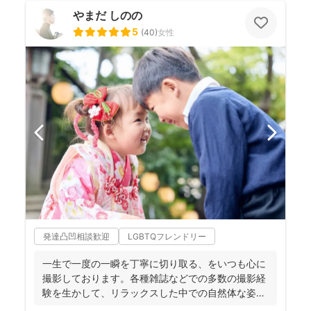
やまだ しのの
5
(
40
)
女性
発達凸凹相談歓迎
LGBTQフレンドリー
一生で一度の一瞬を丁寧に切り取る、をいつも心に
撮影しております。各種雑誌などでの多数の撮影経
験を生かして、リラックスした中での自然体な姿の
お写真を、ベスト...