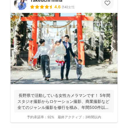
Takeuchi mina
4.6
(
14
)
女性
長野県で活動している女性カメラマンです！ 5年間
スタジオ撮影からロケーション撮影、商業撮影など
全てのジャンル撮影を修行を積み、年間500件以上
の撮影...
予約承諾率：
92%
最終アクティブ：
3時間以内