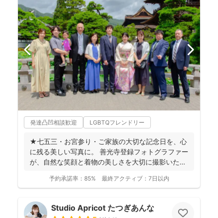
発達凸凹相談歓迎
LGBTQフレンドリー
★七五三・お宮参り・ご家族の大切な記念日を、心
に残る美しい写真に。 善光寺登録フォトグラファー
が、自然な笑顔と着物の美しさを大切に撮影いたし
ます。 ◉...
予約承諾率：
85%
最終アクティブ：
7日以内
Studio Apricot たつぎあんな