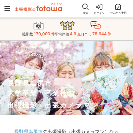
かんたん予約
検索
ログイン
170,000
4.9
78,644
撮影数
件
平均評価
点
口コミ
件
長野県塩尻市
大学卒業・卒業袴の
出張撮影・出張カメラマン
長野県塩尻市
の出張撮影（出張カメラマン）なら