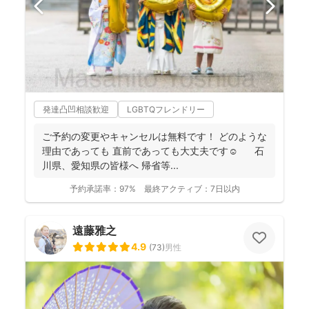
発達凸凹相談歓迎
LGBTQフレンドリー
ご予約の変更やキャンセルは無料です！ どのような
理由であっても 直前であっても大丈夫です☺️ 石
川県、愛知県の皆様へ 帰省等...
予約承諾率：
97%
最終アクティブ：
7日以内
遠藤雅之
4.9
(
73
)
男性