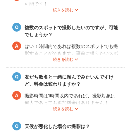
可能です！
続きを読む
事前にユーザーご自身で必ず大学に撮影可否
のご確認をお願いいたします。
撮影許可の取り方は
こちら
複数のスポットで撮影したいのですが、可能
でしょうか？
はい！時間内であれば複数のスポットでも撮
影することができます。事前に撮りたいスポ
続きを読む
ットや時間配分についてフォトグラファーと
相談しておくと当日スムースに撮影できるの
でおすすめです。
友だち数名と一緒に頼んでみたいんですけ
ど、料金は変わりますか？
撮影時間は1時間以内であれば、撮影対象は
何人であっても追加料金はありません！
続きを読む
ぜひお友だち同士で素敵な思い出を残してく
ださい。
天候が悪化した場合の撮影は？