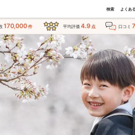
検索
よくあ
170,000
4.9
数
件
平均評価
点
口コミ