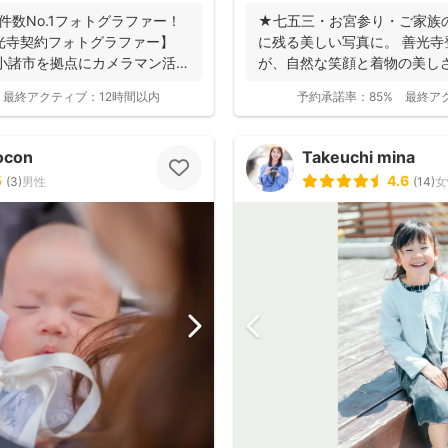
件数No.1フォトグラファー！
★七五三・お宮参り・ご家族
【善光寺契約フォトグラファー】
に残る美しい写真に。 善光
小諸市を拠点にカメラマン活
が、自然な笑顔と着物の美し
ます。 ◉...
最終アクティブ：
12時間以内
予約承諾率：
85%
最終ア
ocon
Takeuchi mina
5
4.6
(
3
)
男性
(
14
)
女