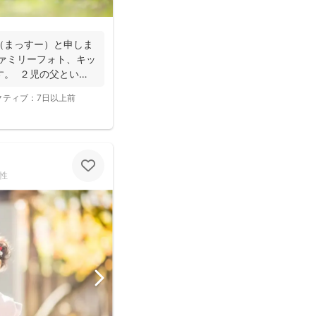
（まっすー）と申しま
ファミリーフォト、キッ
す。 ２児の父という
クティブ：
7日以上前
性