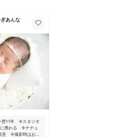
 たつぎあんな
歴11年 𖧷スタジオ
に携わる 𖧷ナチュ
意 𖧷撮影時はお手