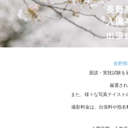
長野
入園
出張
長野県
面談・実技試験を
厳選され
また、様々な写真テイスト
撮影料金は、出張料や指名