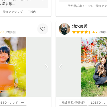
持ちのスマホ...
帰省等...
予約承諾率：
100%
最終アク
最終アクティブ：
3日以内
清水俊秀
4.9
4.7
(
73
)
男性
(
60
)
男
GBTQフレンドリー
発達凸凹相談歓迎
LGBTQフ