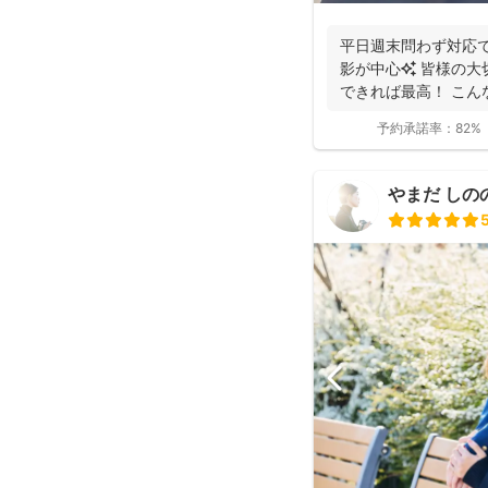
平日週末問わず対応で
影が中心✨ 皆様の大
できれば最高！ こん
っと...
予約承諾率：
82%
やまだ しの