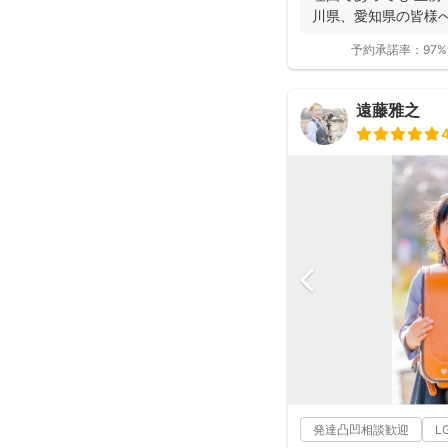
川県、愛知県の皆様へ 
予約承諾率：
97%
遠藤雅之
発達凸凹相談歓迎
L