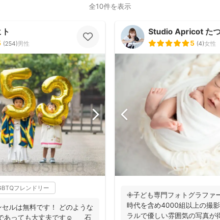
全10件を表示
ヒト
Studio Apricot
5
5
(
254
)
男性
(
4
)
女性
GBTQフレンドリー
𖧷子ども専門フォトグラファー
時代を含め4000組以上の撮影
セルは無料です！ どのような
ラルで優しい雰囲気の写真が得
であっても大丈夫です☺️ 石