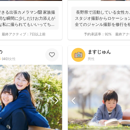
きる出張カメラマン📷 家族撮
長野県で活動している女性カメ
切な瞬間に少しだけお力添えが
スタジオ撮影からロケーショ
な私に撮られてもいいってちら
全てのジャンル撮影を修行を積
の撮影...
最終アクティブ：
7日以上前
予約承諾率：
92%
最終アク
の
ますじゅん
5
(
40
)
女性
男性