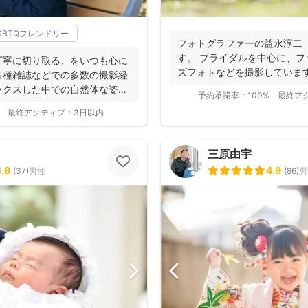
GBTQフレンドリー
フォトグラファーの益永淳二
す。 ブライダルを中心に、
丁寧に切り取る、をいつも心に
ズフォトなどを撮影していま
各種雑誌などでの多数の撮影経
ことも...
ックスした中での自然体な姿の
予約承諾率：
100%
最終ア
最終アクティブ：
3日以内
三原由宇
4.8
4.9
(
37
)
男性
(
86
)
男
撮影基本料