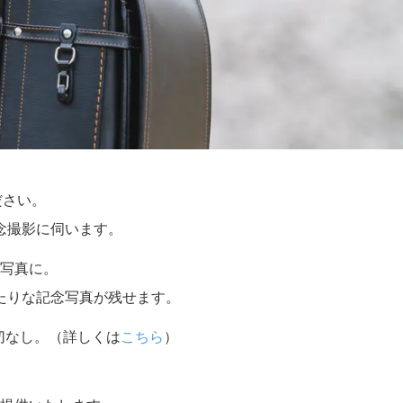
ださい。
念撮影に伺います。
写真に。
たりな記念写真が残せます。
切なし。（詳しくは
こちら
）