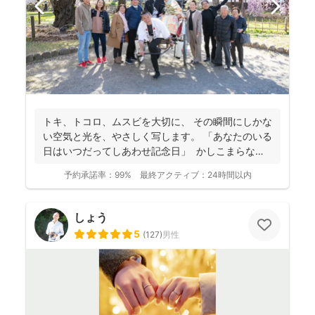
トキ、トコロ、ムスビを大切に、 その瞬間にしかな
い空気と光を、やさしく写します。 「あなたのいる
日はいつだってしあわせ記念日」 かしこまらなく
て...
予約承諾率：
99%
最終アクティブ：
24時間以内
しょう
5
(
127
)
男性