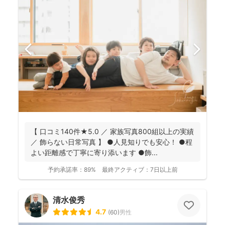
【 口コミ140件★5.0 ／ 家族写真800組以上の実績
／ 飾らない日常写真 】 ●人見知りでも安心！ ●程
よい距離感で丁寧に寄り添います ●飾...
予約承諾率：
89%
最終アクティブ：
7日以上前
清水俊秀
4.7
(
60
)
男性