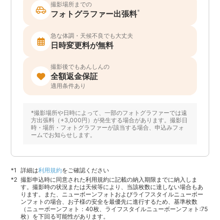
撮影場所までの
*
フォトグラファー出張料
急な体調・天候不良でも大丈夫
日時変更料が無料
撮影後でもあんしんの
全額返金保証
適用条件あり
*撮影場所や日時によって、一部のフォトグラファーでは遠
方出張料（+3,000円）が発生する場合があります。撮影日
時・場所・フォトグラファーが該当する場合、申込みフォ
ームでお知らせします。
詳細は
利用規約
をご確認ください
撮影申込時に同意された利用規約に記載の納入期限までに納入しま
す。撮影時の状況または天候等により、当該枚数に達しない場合もあ
ります。また、ニューボーンフォトおよびライフスタイルニューボー
ンフォトの場合、お子様の安全を最優先に進行するため、基準枚数
（ニューボーンフォト：40枚、ライフスタイルニューボーンフォト:75
枚）を下回る可能性があります。