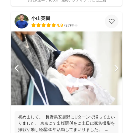
予約承諾率：
100%
最終アクティブ：
7日以上前
小山英樹
4.8
(
37
)
男性
初めまして。 長野県安曇野にUターンで帰ってまい
りました。 東京にて出版関係をに土日は家族撮影を
撮影活動し経歴30年活動してまいりました。 ...