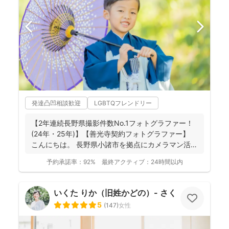
発達凸凹相談歓迎
LGBTQフレンドリー
【2年連続長野県撮影件数No.1フォトグラファー！
(24年・25年)】【善光寺契約フォトグラファー】
こんにちは。 長野県小諸市を拠点にカメラマン活
動...
予約承諾率：
92%
最終アクティブ：
24時間以内
いくた りか（旧姓かどの）- さくらふ写真 -
5
(
147
)
女性