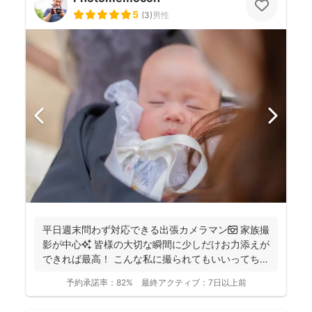
5
(
3
)
男性
平日週末問わず対応できる出張カメラマン📷 家族撮
影が中心✨ 皆様の大切な瞬間に少しだけお力添えが
できれば最高！ こんな私に撮られてもいいってちら
っと...
予約承諾率：
82%
最終アクティブ：
7日以上前