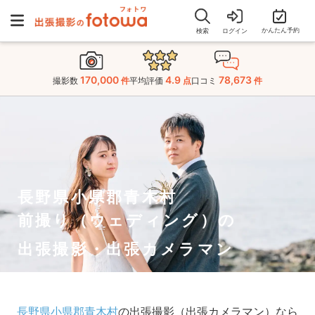
かんたん予約
検索
ログイン
170,000
4.9
78,673
撮影数
件
平均評価
点
口コミ
件
長野県小県郡青木村
前撮り（ウェディング）の
出張撮影・出張カメラマン
長野県小県郡青木村
の出張撮影（出張カメラマン）なら