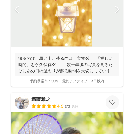
撮るのは、思い出。残るのは、宝物✨ 『愛しい
時間』を永久保存✨ 数十年後の写真を見るた
びにあの日の温もりが蘇る瞬間を大切にしています
✨ ...
予約承諾率：
99%
最終アクティブ：
3日以内
遠藤雅之
4.9
(
73
)
男性