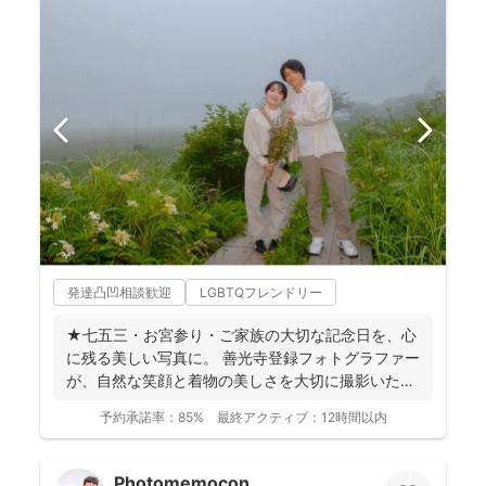
発達凸凹相談歓迎
LGBTQフレンドリー
★七五三・お宮参り・ご家族の大切な記念日を、心
に残る美しい写真に。 善光寺登録フォトグラファー
が、自然な笑顔と着物の美しさを大切に撮影いたし
ます。 ◉...
予約承諾率：
85%
最終アクティブ：
12時間以内
Photomemocon