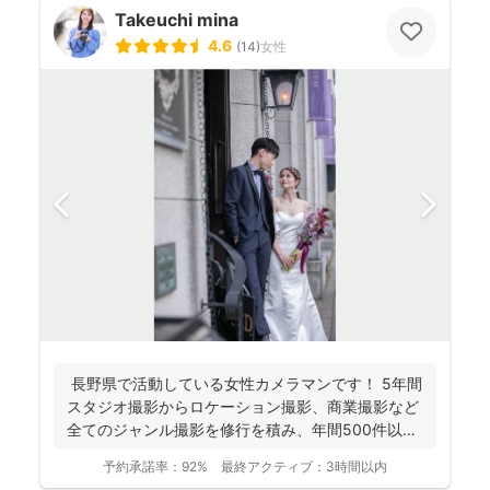
Takeuchi mina
4.6
(
14
)
女性
長野県で活動している女性カメラマンです！ 5年間
スタジオ撮影からロケーション撮影、商業撮影など
全てのジャンル撮影を修行を積み、年間500件以上
の撮影...
予約承諾率：
92%
最終アクティブ：
3時間以内