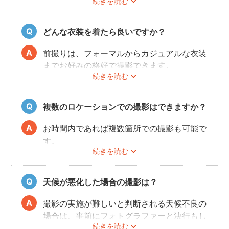
続きを読む
おりませんので、お客様ご自身にご用意をお
願いしております。
どんな衣装を着たら良いですか？
前撮りは、フォーマルからカジュアルな衣装
までお好みの格好で撮影できます。
続きを読む
最近では式当日と異なる雰囲気を残せる、カ
ジュアルな服装も人気が高いです。
和装・ウェディングドレス・タキシードだけ
複数のロケーションでの撮影はできますか？
でなく、女性はミニドレス、男性はハットを
かぶったり、カラフルな蝶ネクタイをした
お時間内であれば複数箇所での撮影も可能で
り、ジャケット以外のスタイルも流行ってい
す。
ます。
続きを読む
事前に撮りたい場所や撮影のイメージをフォ
トグラファーさんと相談しておくと撮影もス
ムーズに行うことができますよ。
天候が悪化した場合の撮影は？
撮影の実施が難しいと判断される天候不良の
場合は、事前にフォトグラファーと決行もし
続きを読む
くは日時変更をご相談ください。