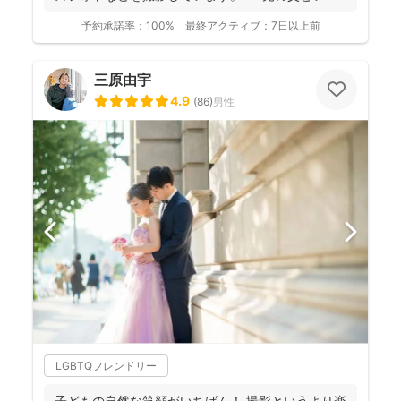
ことも...
予約承諾率：
100%
最終アクティブ：
7日以上前
三原由宇
4.9
(
86
)
男性
LGBTQフレンドリー
子どもの自然な笑顔がいちばん！ 撮影というより楽