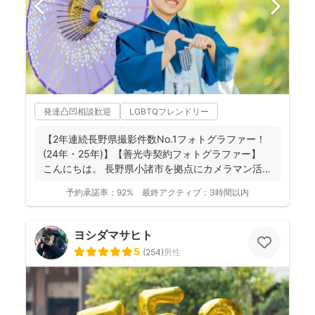
発達凸凹相談歓迎
LGBTQフレンドリー
【2年連続長野県撮影件数No.1フォトグラファー！
(24年・25年)】【善光寺契約フォトグラファー】
こんにちは。 長野県小諸市を拠点にカメラマン活
動...
予約承諾率：
92%
最終アクティブ：
3時間以内
ヨシダマサヒト
5
(
254
)
男性