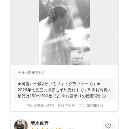
発達凸凹相談歓迎
🍀可愛い〜娘♪がいるフォトグラファーです🍀
2026年七五三の撮影ご予約受付中です‼️ 🔷お写真の
納品は150〜200枚ほど 🔷お宮参りの産着貸出◎...
予約承諾率：
97%
最終アクティブ：
12時間以内
清水俊秀