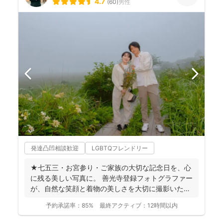
4.7
(
60
)
男性
発達凸凹相談歓迎
LGBTQフレンドリー
★七五三・お宮参り・ご家族の大切な記念日を、心
に残る美しい写真に。 善光寺登録フォトグラファー
が、自然な笑顔と着物の美しさを大切に撮影いたし
ます。 ◉...
予約承諾率：
85%
最終アクティブ：
12時間以内