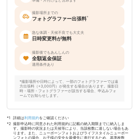
準備・片付けなど含みます
撮影場所までの
*
フォトグラファー出張料
急な体調・天候不良でも大丈夫
日時変更料が無料
撮影後でもあんしんの
全額返金保証
適用条件あり
*撮影場所や日時によって、一部のフォトグラファーでは遠
方出張料（+3,000円）が発生する場合があります。撮影日
時・場所・フォトグラファーが該当する場合、申込みフォ
ームでお知らせします。
詳細は
利用規約
をご確認ください
撮影申込時に同意された利用規約に記載の納入期限までに納入しま
す。撮影時の状況または天候等により、当該枚数に達しない場合もあ
ります。また、ニューボーンフォトおよびライフスタイルニューボー
ンフォトの場合、お子様の安全を最優先に進行するため、基準枚数