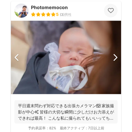
Photomemocon
5
(
3
)
男性
平日週末問わず対応できる出張カメラマン📷 家族撮
影が中心✨ 皆様の大切な瞬間に少しだけお力添えが
できれば最高！ こんな私に撮られてもいいってちら
っと...
予約承諾率：
82%
最終アクティブ：
7日以上前