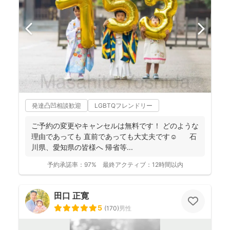
発達凸凹相談歓迎
LGBTQフレンドリー
ご予約の変更やキャンセルは無料です！ どのような
理由であっても 直前であっても大丈夫です☺️ 石
川県、愛知県の皆様へ 帰省等...
予約承諾率：
97%
最終アクティブ：
12時間以内
田口 正寛
5
(
170
)
男性