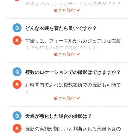
小物などのレンタルサービスの準備ができて
続きを読む
おりませんので、お客様ご自身にご用意をお
願いしております。
どんな衣装を着たら良いですか？
前撮りは、フォーマルからカジュアルな衣装
までお好みの格好で撮影できます。
続きを読む
最近では式当日と異なる雰囲気を残せる、カ
ジュアルな服装も人気が高いです。
和装・ウェディングドレス・タキシードだけ
複数のロケーションでの撮影はできますか？
でなく、女性はミニドレス、男性はハットを
かぶったり、カラフルな蝶ネクタイをした
お時間内であれば複数箇所での撮影も可能で
り、ジャケット以外のスタイルも流行ってい
す。
ます。
続きを読む
事前に撮りたい場所や撮影のイメージをフォ
トグラファーさんと相談しておくと撮影もス
ムーズに行うことができますよ。
天候が悪化した場合の撮影は？
撮影の実施が難しいと判断される天候不良の