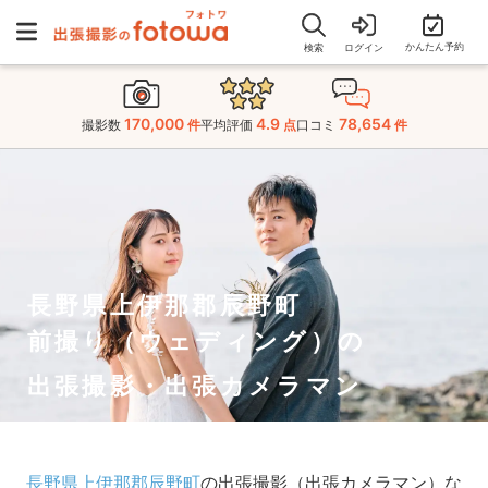
かんたん予約
検索
ログイン
170,000
4.9
78,654
撮影数
件
平均評価
点
口コミ
件
長野県上伊那郡辰野町
前撮り（ウェディング）の
出張撮影・出張カメラマン
長野県上伊那郡辰野町
の出張撮影（出張カメラマン）な