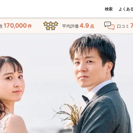
検索
よくあ
170,000
4.9
数
件
平均評価
点
口コミ