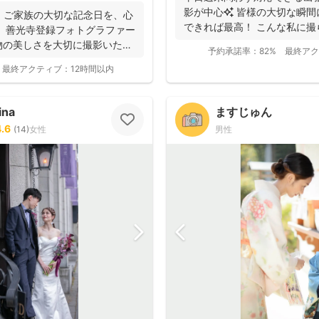
影が中心✨ 皆様の大切な瞬
・ご家族の大切な記念日を、心
できれば最高！ こんな私に
 善光寺登録フォトグラファー
っと...
物の美しさを大切に撮影いたし
予約承諾率：
82%
最終アク
最終アクティブ：
12時間以内
ina
ますじゅん
4.6
(
14
)
女性
男性