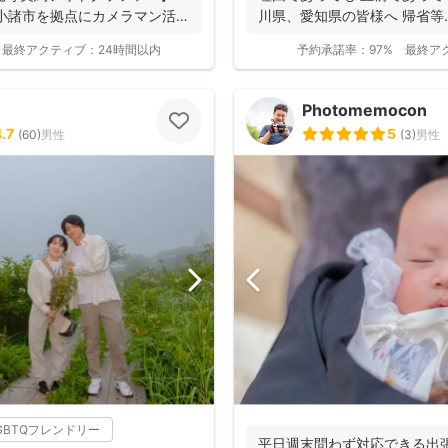
小諸市を拠点にカメラマン活
川県、愛知県の皆様へ 帰省等..
最終アクティブ：
24時間以内
予約承諾率：
97%
最終ア
Photomemocon
.7
5
(
60
)
男性
(
3
)
男性
GBTQフレンドリー
平日週末問わず対応できる出張