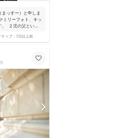
（まっすー）と申しま
ファミリーフォト、キッ
す。 ２児の父という
クティブ：
7日以上前
性