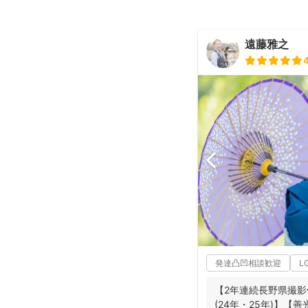
遠藤雅之
発達凸凹相談歓迎
L
【2年連続長野県撮影
(24年・25年)】