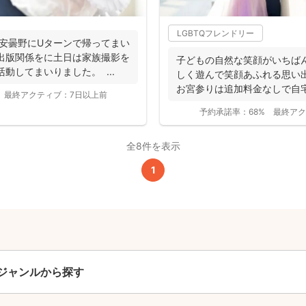
全ジャンル共通
LGBTQフレンドリー
安曇野にUターンで帰ってまい
24,200
出版関係をに土日は家族撮影を
子どもの自然な笑顔がいちば
平日
円
(税込)
動してまいりました。 ...
しく遊んで笑顔あふれる思い
29,700
お宮参りは追加料金なしで自
円
土日祝
(税込)
最終アクティブ：
7日以上前
影で...
予約承諾率：
68%
最終アク
この基本料に
心・うれしいをまるっと込めました
全8件を表示
1
たっぷりもらえる
写真データ75枚~
ニューボーンフォトは40枚以上
60分間
撮影
(目安)
準備・片付けなど含みます
ジャンルから探す
撮影場所までの
*
フォトグラファー出張料