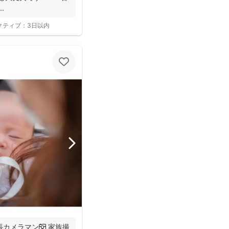
.
クティブ：
3日以内
カメラマン📷 家族撮