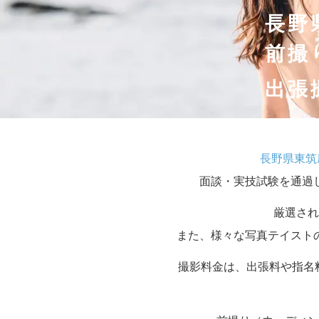
長野
前撮
出張
長野県東筑
面談・実技試験を通過
厳選され
また、様々な写真テイスト
撮影料金は、出張料や指名