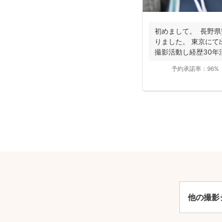
初めまして。 長野県
りました。 東京にて
撮影活動し経歴30年活
予約承諾率：
96%
安
他の撮影