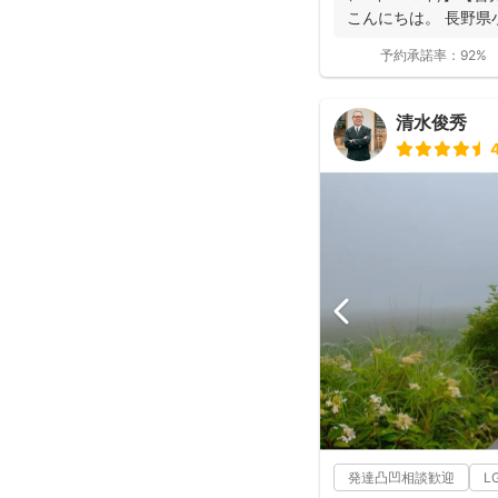
こんにちは。 長野県
動...
予約承諾率：
92%
清水俊秀
4
発達凸凹相談歓迎
L