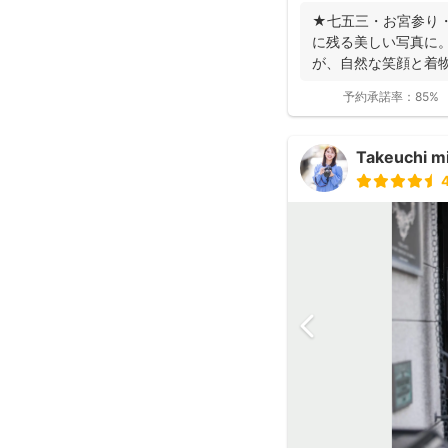
★七五三・お宮参り
に残る美しい写真に。
が、自然な笑顔と着
ます。 ◉...
予約承諾率：
85%
Takeuchi m