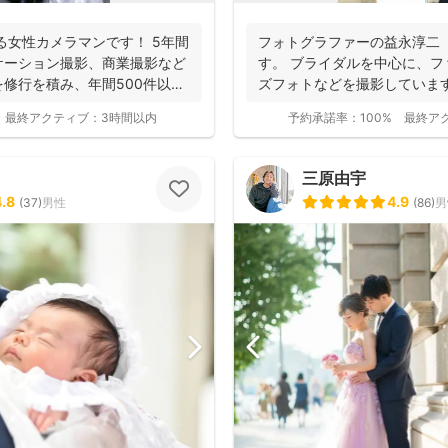
女性カメラマンです！ 5年間
フォトグラファーの益永淳二
ケーション撮影、商業撮影など
す。 ブライダルを中心に、
修行を積み、年間500件以上
ズフォトなどを撮影していま
ことも...
最終アクティブ：
3時間以内
予約承諾率：
100%
最終ア
三原由宇
4.8
4.9
(
37
)
男性
(
86
)
男
撮影基本料