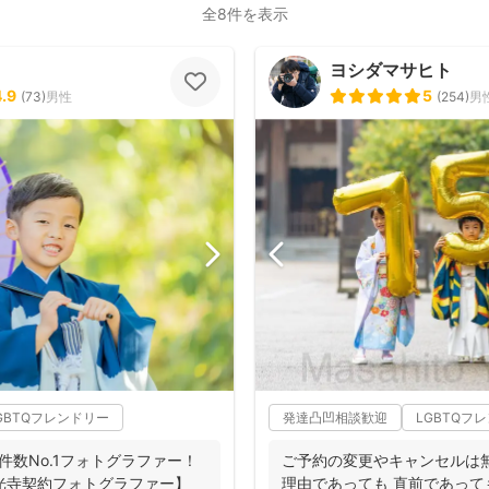
全8件を表示
ヨシダマサヒト
4.9
5
(
73
)
男性
(
254
)
男
GBTQフレンドリー
発達凸凹相談歓迎
LGBTQフ
件数No.1フォトグラファー！
ご予約の変更やキャンセルは
【善光寺契約フォトグラファー】
理由であっても 直前であっても