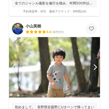
全てのジャンル撮影を修行を積み、年間500件以上
の撮影...
予約承諾率：
92%
最終アクティブ：
3時間以内
小山英樹
4.8
(
37
)
男性
初めまして。 長野県安曇野にUターンで帰ってまい