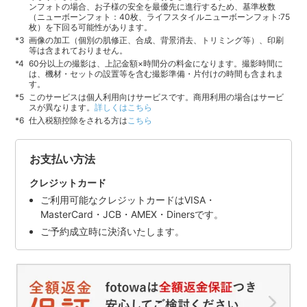
ンフォトの場合、お子様の安全を最優先に進行するため、基準枚数
（ニューボーンフォト：40枚、ライフスタイルニューボーンフォト:75
枚）を下回る可能性があります。
画像の加工（個別の肌修正、合成、背景消去、トリミング等）、印刷
等は含まれておりません。
60分以上の撮影は、上記金額×時間分の料金になります。撮影時間に
は、機材・セットの設置等を含む撮影準備・片付けの時間も含まれま
す。
このサービスは個人利用向けサービスです。商用利用の場合はサービ
スが異なります。
詳しくはこちら
仕入税額控除をされる方は
こちら
お支払い方法
クレジットカード
ご利用可能なクレジットカードはVISA・
MasterCard・JCB・AMEX・Dinersです。
ご予約成立時に決済いたします。