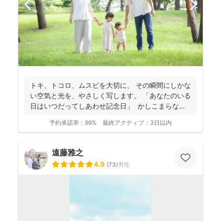
トキ、トコロ、ムスビを大切に、 その瞬間にしかな
い空気と光を、やさしく写します。 「あなたのいる
日はいつだってしあわせ記念日」 かしこまらなく
て...
予約承諾率：
99%
最終アクティブ：
3日以内
遠藤雅之
4.9
(
73
)
男性