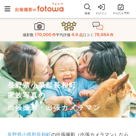
かんたん予約
検索
ログイン
170,000
4.9
78,664
撮影数
件
平均評価
点
口コミ
件
長野県小県郡長和町
家族写真の
出張撮影・出張カメラマン
長野県小県郡長和町
の出張撮影（出張カメラマン）なら