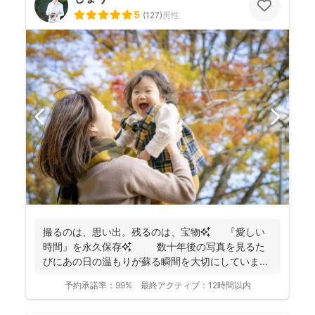
5
(
127
)
男性
撮るのは、思い出。残るのは、宝物✨ 『愛しい
時間』を永久保存✨ 数十年後の写真を見るた
びにあの日の温もりが蘇る瞬間を大切にしています
✨ ...
予約承諾率：
99%
最終アクティブ：
12時間以内