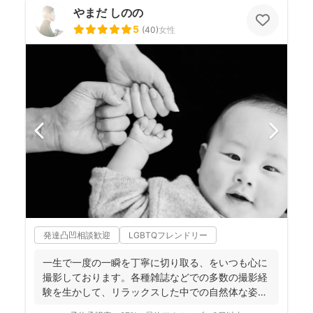
やまだ しのの
5
(
40
)
女性
発達凸凹相談歓迎
LGBTQフレンドリー
一生で一度の一瞬を丁寧に切り取る、をいつも心に
撮影しております。各種雑誌などでの多数の撮影経
験を生かして、リラックスした中での自然体な姿の
お写真を、ベスト...