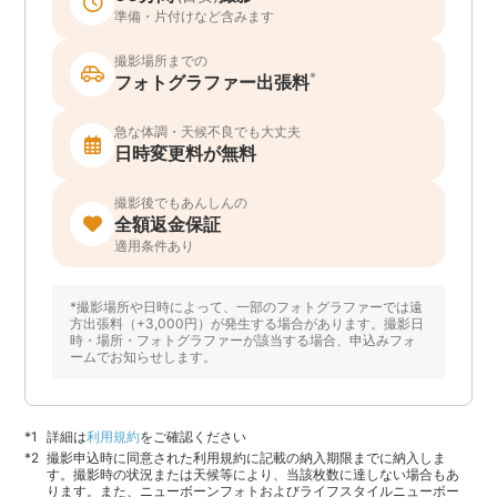
準備・片付けなど含みます
撮影場所までの
*
フォトグラファー出張料
急な体調・天候不良でも大丈夫
日時変更料が無料
撮影後でもあんしんの
全額返金保証
適用条件あり
*撮影場所や日時によって、一部のフォトグラファーでは遠
方出張料（+3,000円）が発生する場合があります。撮影日
時・場所・フォトグラファーが該当する場合、申込みフォ
ームでお知らせします。
詳細は
利用規約
をご確認ください
撮影申込時に同意された利用規約に記載の納入期限までに納入しま
す。撮影時の状況または天候等により、当該枚数に達しない場合もあ
ります。また、ニューボーンフォトおよびライフスタイルニューボー