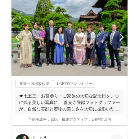
発達凸凹相談歓迎
LGBTQフレンドリー
★七五三・お宮参り・ご家族の大切な記念日を、心
に残る美しい写真に。 善光寺登録フォトグラファー
が、自然な笑顔と着物の美しさを大切に撮影いたし
ます。 ◉...
予約承諾率：
85%
最終アクティブ：
24時間以内
しょう