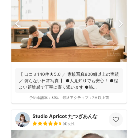
【 口コミ140件★5.0 ／ 家族写真800組以上の実績
／ 飾らない日常写真 】 ●人見知りでも安心！ ●程
よい距離感で丁寧に寄り添います ●飾...
予約承諾率：
89%
最終アクティブ：
7日以上前
Studio Apricot たつぎあんな
5
(
4
)
女性