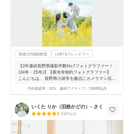
発達凸凹相談歓迎
LGBTQフレンドリー
【2年連続長野県撮影件数No.1フォトグラファー！
(24年・25年)】【善光寺契約フォトグラファー】
こんにちは。 長野県小諸市を拠点にカメラマン活
動...
予約承諾率：
92%
最終アクティブ：
12時間以内
いくた りか（旧姓かどの）- さくらふ写真 -
5
(
147
)
女性