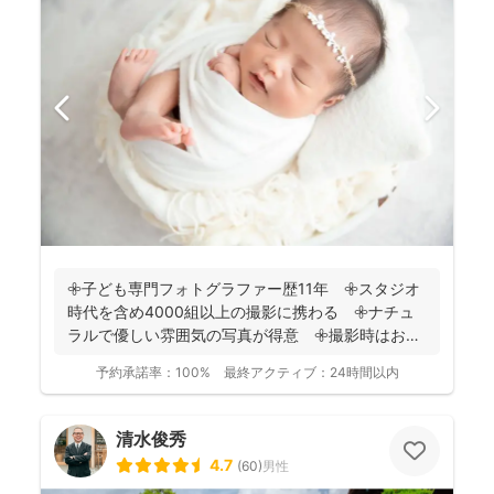
𖧷子ども専門フォトグラファー歴11年 𖧷スタジオ
時代を含め4000組以上の撮影に携わる 𖧷ナチュ
ラルで優しい雰囲気の写真が得意 𖧷撮影時はお手
持ちのスマホ...
予約承諾率：
100%
最終アクティブ：
24時間以内
清水俊秀
4.7
(
60
)
男性