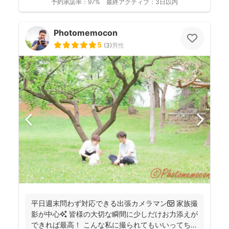
予約承諾率：
97%
最終アクティブ：
3日以内
Photomemocon
5
(
3
)
男性
平日週末問わず対応できる出張カメラマン📷 家族撮
影が中心✨ 皆様の大切な瞬間に少しだけお力添えが
できれば最高！ こんな私に撮られてもいいってちら