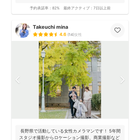
っと...
予約承諾率：
82%
最終アクティブ：
7日以上前
Takeuchi mina
4.6
(
14
)
女性
長野県で活動している女性カメラマンです！ 5年間
スタジオ撮影からロケーション撮影、商業撮影など