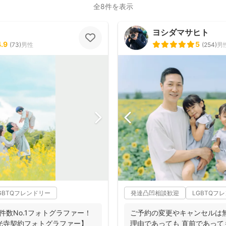
全8件を表示
ヨシダマサヒト
4.9
5
(
73
)
男性
(
254
)
男
GBTQフレンドリー
発達凸凹相談歓迎
LGBTQフ
件数No.1フォトグラファー！
ご予約の変更やキャンセルは
【善光寺契約フォトグラファー】
理由であっても 直前であっても