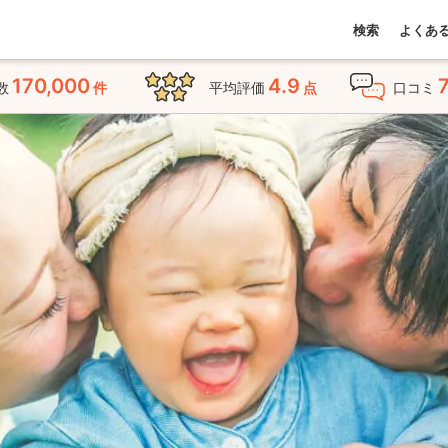
検索
よくあ
170,000
4.9
数
件
平均評価
点
口コミ