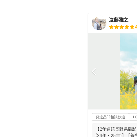
遠藤雅之
発達凸凹相談歓迎
L
【2年連続長野県撮影
(24年・25年)】