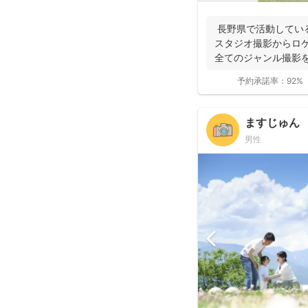
長野県で活動している
スタジオ撮影からロ
全てのジャンル撮影を
の撮影...
予約承諾率：
92%
ますじゅん
男性