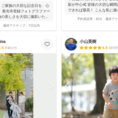
影が中心✨ 皆様の大切な瞬
・ご家族の大切な記念日を、心
できれば最高！ こんな私に
 善光寺登録フォトグラファー
っと...
物の美しさを大切に撮影いたし
予約承諾率：
82%
最終アク
最終アクティブ：
7日以内
ina
小山英樹
4.6
4.8
(
14
)
女性
(
37
)
男