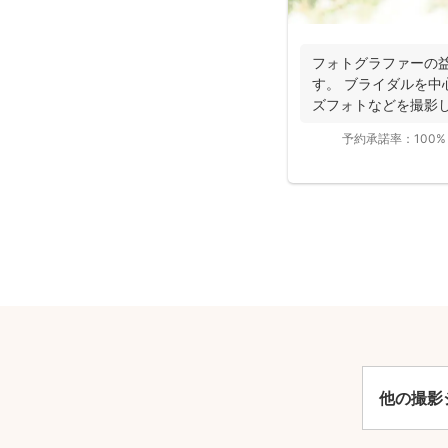
フォトグラファーの
す。 ブライダルを中
ズフォトなどを撮影
ことも...
予約承諾率：
100%
安
他の撮影