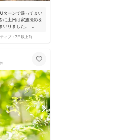
にUターンで帰ってまい
係をに土日は家族撮影を
いりました。 ...
ティブ：
7日以上前
性