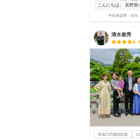
こんにちは。 長野県
動...
予約承諾率：
92%
清水俊秀
4
発達凸凹相談歓迎
L