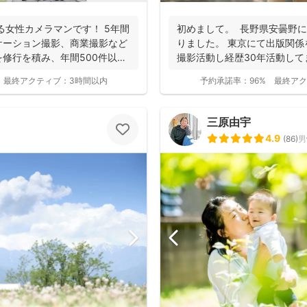
女性カメラマンです！ 5年間
初めまして。 長野県安曇野
ケーション撮影、商業撮影など
りました。 東京にて出版関
修行を積み、年間500件以上
撮影活動し経歴30年活動してま
最終アクティブ：
3時間以内
予約承諾率：
96%
最終アク
三原由宇
4.9
(
86
)
男
撮影基本料