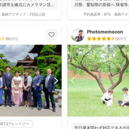
小諸市を拠点にカメラマン活
川県、愛知県の皆様へ 帰省等..
最終アクティブ：
7日以上前
予約承諾率：
97%
最終アク
Photomemocon
.7
5
(
60
)
男性
(
3
)
男性
GBTQフレンドリー
平日週末問わず対応できる出張