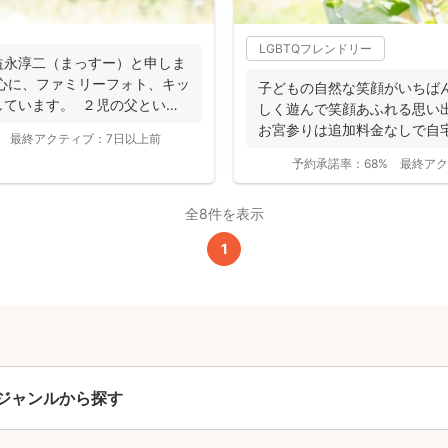
全ジャンル共通
LGBTQフレンドリー
益永淳二（まっすー）と申しま
24,200
心に、ファミリーフォト、キッ
子どもの自然な笑顔がいちば
平日
円
(税込)
しています。 ２児の父という
しく遊んで笑顔あふれる思い
29,700
お宮参りは追加料金なしで自
円
土日祝
(税込)
最終アクティブ：
7日以上前
影で...
予約承諾率：
68%
最終アク
この基本料に
心・うれしいをまるっと込めました
全8件を表示
1
たっぷりもらえる
写真データ75枚~
ニューボーンフォトは40枚以上
60分間
撮影
(目安)
準備・片付けなど含みます
ジャンルから探す
撮影場所までの
*
フォトグラファー出張料