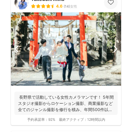
4.6
(
14
)
女性
長野県で活動している女性カメラマンです！ 5年間
スタジオ撮影からロケーション撮影、商業撮影など
全てのジャンル撮影を修行を積み、年間500件以上
の撮影...
予約承諾率：
92%
最終アクティブ：
12時間以内