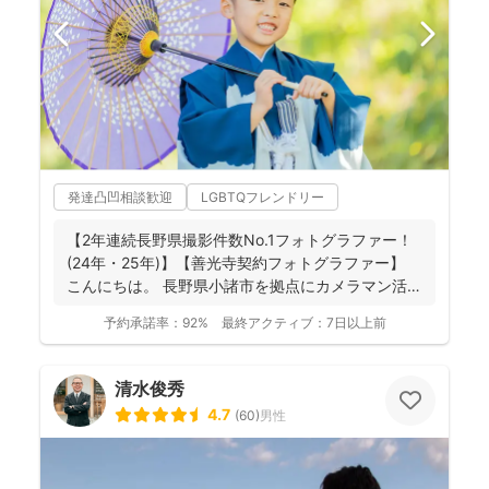
発達凸凹相談歓迎
LGBTQフレンドリー
【2年連続長野県撮影件数No.1フォトグラファー！
(24年・25年)】【善光寺契約フォトグラファー】
こんにちは。 長野県小諸市を拠点にカメラマン活
動...
予約承諾率：
92%
最終アクティブ：
7日以上前
清水俊秀
4.7
(
60
)
男性