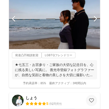
発達凸凹相談歓迎
LGBTQフレンドリー
★七五三・お宮参り・ご家族の大切な記念日を、心
に残る美しい写真に。 善光寺登録フォトグラファー
が、自然な笑顔と着物の美しさを大切に撮影いたし
ます。 ◉...
予約承諾率：
85%
最終アクティブ：
3時間以内
しょう
5
(
127
)
男性