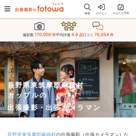
かんたん予約
検索
ログイン
170,000
4.9
78,654
撮影数
件
平均評価
点
口コミ
件
長野県東筑摩郡麻績村
カップルの
出張撮影・出張カメラマン
長野県東筑摩郡麻績村
の出張撮影（出張カメラマン）な