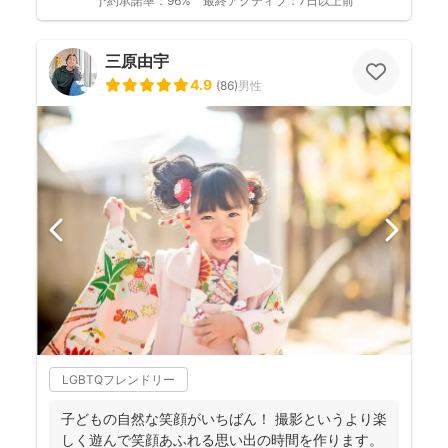
予約承諾率：
96%
最終アクティブ：
7日以上前
三原由宇
4.9
(
86
)
男性
LGBTQフレンドリー
子どもの自然な笑顔がいちばん！ 撮影というより楽
しく遊んで笑顔あふれる思い出の時間を作ります。