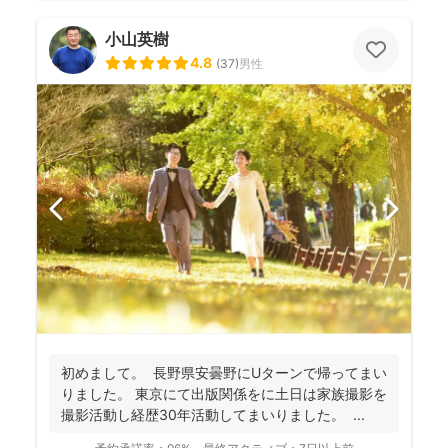
小山英樹
4.8
(
37
)
男性
初めまして。 長野県安曇野にUターンで帰ってまい
りました。 東京にて出版関係をに土日は家族撮影を
撮影活動し経歴30年活動してまいりました。 ...