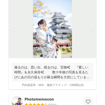
撮るのは、思い出。残るのは、宝物✨ 『愛しい
時間』を永久保存✨ 数十年後の写真を見るた
びにあの日の温もりが蘇る瞬間を大切にしています
✨ ...
予約承諾率：
99%
最終アクティブ：
12時間以内
Photomemocon
5
(
3
)
男性