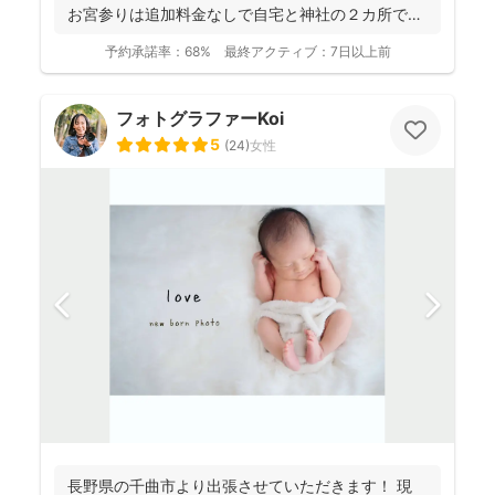
お宮参りは追加料金なしで自宅と神社の２カ所で撮
影で...
予約承諾率：
68%
最終アクティブ：
7日以上前
フォトグラファーKoi
5
(
24
)
女性
長野県の千曲市より出張させていただきます！ 現