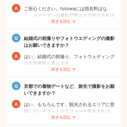
ご安心ください。fotowaには指名料はな
く、カメラマンの撮影可能エリア内であれば
続きを読む
交通費も一切かかりません。
自己PRやポートフォリオから、お好きなプ
ロのフォトグラファーをじっくりと選べるの
結婚式の前撮りやフォトウエディングの撮影
で、お二人とも安心して撮影することができ
はお願いできますか？
ます。
はい、結婚式の前撮り、フォトウェディング
の出張撮影も承ります。
続きを読む
fotowaでは衣装レンタル・着付け・ヘアメ
イクなどのオプションをご用意しておりませ
んので、お客様自身でご用意くださいませ。
京都での着物デートなど、旅先で撮影をお願
いできますか？
はい、もちろんです。観光されるエリアに登
録しているフォトグラファーを指名すれば、
続きを読む
旅行先でも撮影できます。
お好きな時間帯に撮影もできるので、是非と