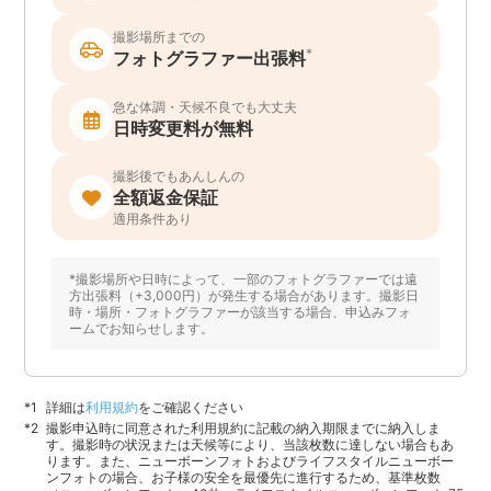
撮影場所までの
*
フォトグラファー出張料
急な体調・天候不良でも大丈夫
日時変更料が無料
撮影後でもあんしんの
全額返金保証
適用条件あり
*撮影場所や日時によって、一部のフォトグラファーでは遠
方出張料（+3,000円）が発生する場合があります。撮影日
時・場所・フォトグラファーが該当する場合、申込みフォ
ームでお知らせします。
詳細は
利用規約
をご確認ください
撮影申込時に同意された利用規約に記載の納入期限までに納入しま
す。撮影時の状況または天候等により、当該枚数に達しない場合もあ
ります。また、ニューボーンフォトおよびライフスタイルニューボー
ンフォトの場合、お子様の安全を最優先に進行するため、基準枚数