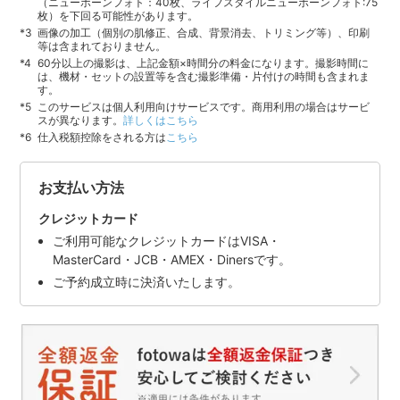
（ニューボーンフォト：40枚、ライフスタイルニューボーンフォト:75
枚）を下回る可能性があります。
画像の加工（個別の肌修正、合成、背景消去、トリミング等）、印刷
等は含まれておりません。
60分以上の撮影は、上記金額×時間分の料金になります。撮影時間に
は、機材・セットの設置等を含む撮影準備・片付けの時間も含まれま
す。
このサービスは個人利用向けサービスです。商用利用の場合はサービ
スが異なります。
詳しくはこちら
仕入税額控除をされる方は
こちら
お支払い方法
クレジットカード
ご利用可能なクレジットカードはVISA・
MasterCard・JCB・AMEX・Dinersです。
ご予約成立時に決済いたします。