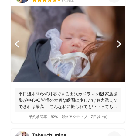
平日週末問わず対応できる出張カメラマン📷 家族撮
影が中心✨ 皆様の大切な瞬間に少しだけお力添えが
できれば最高！ こんな私に撮られてもいいってちら
っと...
予約承諾率：
82%
最終アクティブ：
7日以上前
Takeuchi mina