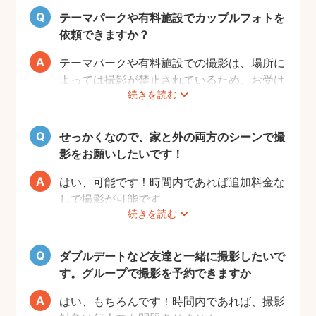
も思い出に残るデートプランにしてください
テーマパークや有料施設でカップルフォトを
ね！
依頼できますか？
テーマパークや有料施設での撮影は、場所に
よっては撮影が禁止されているため、お受け
続きを読む
できない場合がございます。
予約前にお客様ご自身で、施設へのご確認を
お願いいたします。
せっかくなので、家と外の両方のシーンで撮
また、有料施設の場合、フォトグラファーの
影をお願いしたいです！
入場費などはお客様のご負担となりますので
ご了承ください。
はい、可能です！時間内であれば追加料金な
しで撮影が可能です。
続きを読む
撮影をスムーズに進行させるために、事前に
その旨をフォトグラファーにお伝えいただけ
ると幸いです。
ダブルデートなど友達と一緒に撮影したいで
す。グループで撮影を予約できますか
はい、もちろんです！時間内であれば、撮影