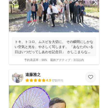
トキ、トコロ、ムスビを大切に、 その瞬間にしかな
い空気と光を、やさしく写します。 「あなたのいる
日はいつだってしあわせ記念日」 かしこまらなく
て...
予約承諾率：
99%
最終アクティブ：
3日以内
遠藤雅之
4.9
(
73
)
男性