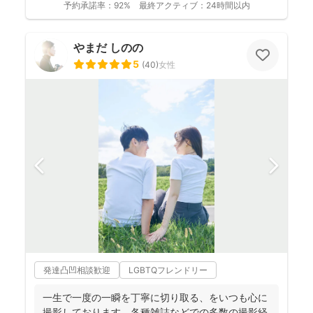
予約承諾率：
92%
最終アクティブ：
24時間以内
やまだ しのの
5
(
40
)
女性
発達凸凹相談歓迎
LGBTQフレンドリー
一生で一度の一瞬を丁寧に切り取る、をいつも心に
撮影しております。各種雑誌などでの多数の撮影経