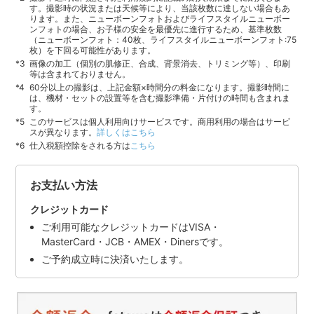
す。撮影時の状況または天候等により、当該枚数に達しない場合もあ
ります。また、ニューボーンフォトおよびライフスタイルニューボー
ンフォトの場合、お子様の安全を最優先に進行するため、基準枚数
（ニューボーンフォト：40枚、ライフスタイルニューボーンフォト:75
枚）を下回る可能性があります。
画像の加工（個別の肌修正、合成、背景消去、トリミング等）、印刷
等は含まれておりません。
60分以上の撮影は、上記金額×時間分の料金になります。撮影時間に
は、機材・セットの設置等を含む撮影準備・片付けの時間も含まれま
す。
このサービスは個人利用向けサービスです。商用利用の場合はサービ
スが異なります。
詳しくはこちら
仕入税額控除をされる方は
こちら
お支払い方法
クレジットカード
ご利用可能なクレジットカードはVISA・
MasterCard・JCB・AMEX・Dinersです。
ご予約成立時に決済いたします。