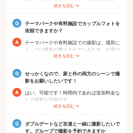
続きを読む
旅行先でも撮影できます。
お好きな時間帯に撮影もできるので、是非と
も思い出に残るデートプランにしてください
テーマパークや有料施設でカップルフォトを
ね！
依頼できますか？
テーマパークや有料施設での撮影は、場所に
よっては撮影が禁止されているため、お受け
続きを読む
できない場合がございます。
予約前にお客様ご自身で、施設へのご確認を
お願いいたします。
せっかくなので、家と外の両方のシーンで撮
また、有料施設の場合、フォトグラファーの
影をお願いしたいです！
入場費などはお客様のご負担となりますので
ご了承ください。
はい、可能です！時間内であれば追加料金な
しで撮影が可能です。
続きを読む
撮影をスムーズに進行させるために、事前に
その旨をフォトグラファーにお伝えいただけ
ると幸いです。
ダブルデートなど友達と一緒に撮影したいで
す。グループで撮影を予約できますか