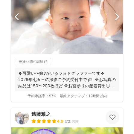
発達凸凹相談歓迎
🍀可愛い〜娘♪がいるフォトグラファーです🍀
2026年七五三の撮影ご予約受付中です‼️ 🔷お写真の
納品は150〜200枚ほど 🔷お宮参りの産着貸出◎...
予約承諾率：
97%
最終アクティブ：
12時間以内
遠藤雅之
4.9
(
73
)
男性