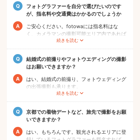
フォトグラファーを自分で選びたいのです
が、指名料や交通費はかかるのでしょうか
ご安心ください。fotowaには指名料はな
く、カメラマンの撮影可能エリア内であれば
続きを読む
交通費も一切かかりません。
自己PRやポートフォリオから、お好きなプ
ロのフォトグラファーをじっくりと選べるの
結婚式の前撮りやフォトウエディングの撮影
で、お二人とも安心して撮影することができ
はお願いできますか？
ます。
はい、結婚式の前撮り、フォトウェディング
の出張撮影も承ります。
続きを読む
fotowaでは衣装レンタル・着付け・ヘアメ
イクなどのオプションをご用意しておりませ
んので、お客様自身でご用意くださいませ。
京都での着物デートなど、旅先で撮影をお願
いできますか？
はい、もちろんです。観光されるエリアに登
録しているフォトグラファーを指名すれば、