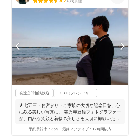
4.7
(
60
)
男性
発達凸凹相談歓迎
LGBTQフレンドリー
★七五三・お宮参り・ご家族の大切な記念日を、心
に残る美しい写真に。 善光寺登録フォトグラファー
が、自然な笑顔と着物の美しさを大切に撮影いたし
ます。 ◉...
予約承諾率：
85%
最終アクティブ：
12時間以内