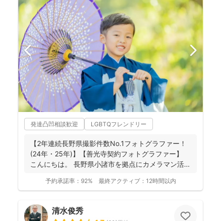
発達凸凹相談歓迎
LGBTQフレンドリー
【2年連続長野県撮影件数No.1フォトグラファー！
(24年・25年)】【善光寺契約フォトグラファー】
こんにちは。 長野県小諸市を拠点にカメラマン活
動...
予約承諾率：
92%
最終アクティブ：
12時間以内
清水俊秀