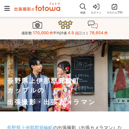
かんたん予約
検索
ログイン
170,000
4.9
78,654
撮影数
件
平均評価
点
口コミ
件
長野県上伊那郡箕輪町
カップルの
出張撮影・出張カメラマン
長野県上伊那郡箕輪町
の出張撮影（出張カメラマン）な