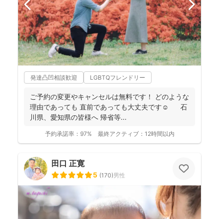
発達凸凹相談歓迎
LGBTQフレンドリー
ご予約の変更やキャンセルは無料です！ どのような
理由であっても 直前であっても大丈夫です☺️ 石
川県、愛知県の皆様へ 帰省等...
予約承諾率：
97%
最終アクティブ：
12時間以内
田口 正寛
5
(
170
)
男性