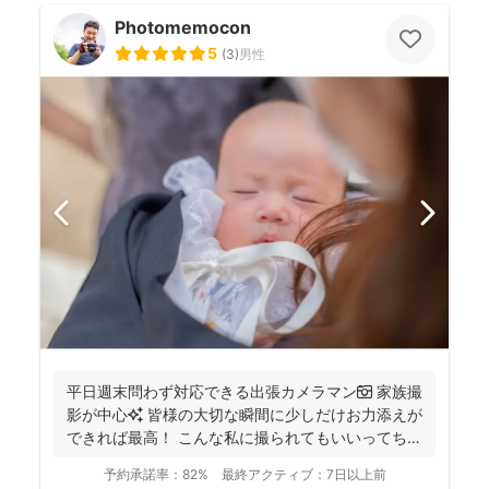
Photomemocon
5
(
3
)
男性
平日週末問わず対応できる出張カメラマン📷 家族撮
影が中心✨ 皆様の大切な瞬間に少しだけお力添えが
できれば最高！ こんな私に撮られてもいいってちら
っと...
予約承諾率：
82%
最終アクティブ：
7日以上前