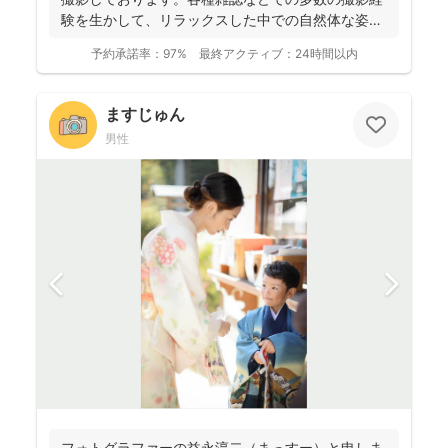
験を生かして、リラックスした中での自然体な姿の
お写真を、ベスト...
予約承諾率：
97%
最終アクティブ：
24時間以内
ますじゅん
男性
フォトグラファーの益永淳二（まっすー）と申しま