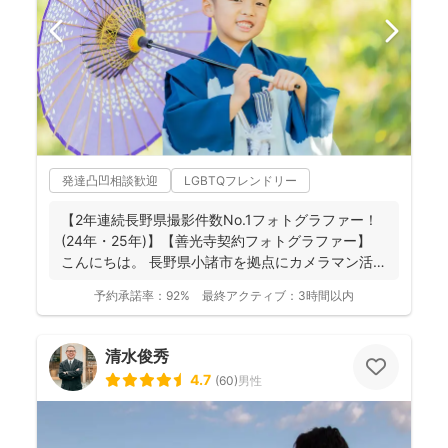
発達凸凹相談歓迎
LGBTQフレンドリー
【2年連続長野県撮影件数No.1フォトグラファー！
(24年・25年)】【善光寺契約フォトグラファー】
こんにちは。 長野県小諸市を拠点にカメラマン活
動...
予約承諾率：
92%
最終アクティブ：
3時間以内
清水俊秀
4.7
(
60
)
男性