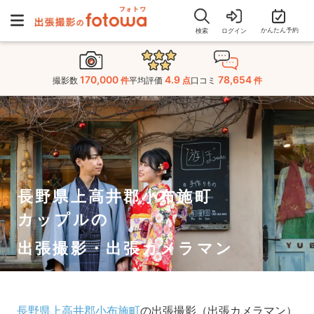
かんたん予約
検索
ログイン
170,000
4.9
78,654
撮影数
件
平均評価
点
口コミ
件
長野県上高井郡小布施町
カップルの
出張撮影・出張カメラマン
長野県上高井郡小布施町
の出張撮影（出張カメラマン）