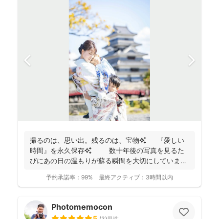
撮るのは、思い出。残るのは、宝物✨ 『愛しい
時間』を永久保存✨ 数十年後の写真を見るた
びにあの日の温もりが蘇る瞬間を大切にしています
✨ ...
予約承諾率：
99%
最終アクティブ：
3時間以内
Photomemocon
5
(
3
)
男性