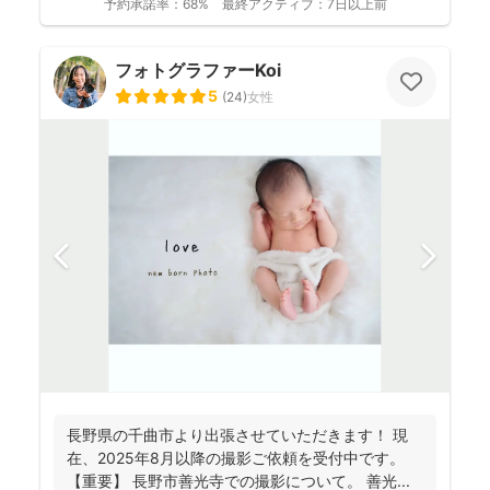
予約承諾率：
68%
最終アクティブ：
7日以上前
フォトグラファーKoi
5
(
24
)
女性
長野県の千曲市より出張させていただきます！ 現
在、2025年8月以降の撮影ご依頼を受付中です。
【重要】 長野市善光寺での撮影について。 善光...