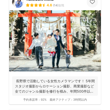
4.6
(
14
)
女性
長野県で活動している女性カメラマンです！ 5年間
スタジオ撮影からロケーション撮影、商業撮影など
全てのジャンル撮影を修行を積み、年間500件以上
の撮影...
予約承諾率：
92%
最終アクティブ：
3時間以内