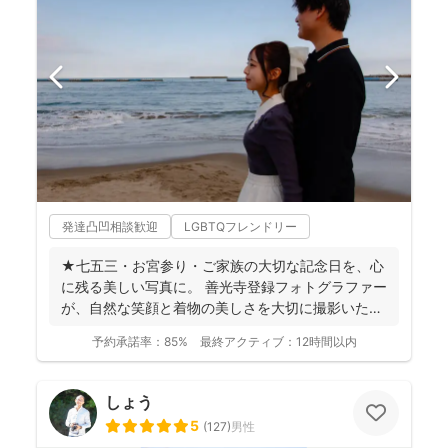
発達凸凹相談歓迎
LGBTQフレンドリー
★七五三・お宮参り・ご家族の大切な記念日を、心
に残る美しい写真に。 善光寺登録フォトグラファー
が、自然な笑顔と着物の美しさを大切に撮影いたし
ます。 ◉...
予約承諾率：
85%
最終アクティブ：
12時間以内
しょう
5
(
127
)
男性