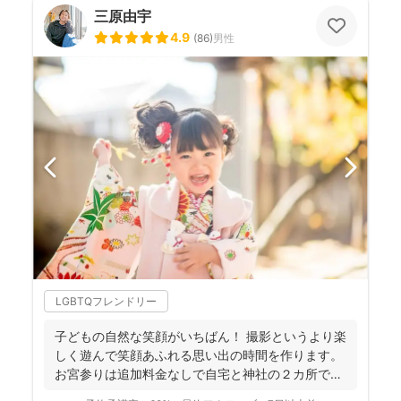
三原由宇
4.9
(
86
)
男性
LGBTQフレンドリー
子どもの自然な笑顔がいちばん！ 撮影というより楽
しく遊んで笑顔あふれる思い出の時間を作ります。
お宮参りは追加料金なしで自宅と神社の２カ所で撮
影で...