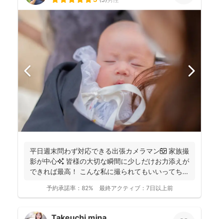
平日週末問わず対応できる出張カメラマン📷 家族撮
影が中心✨ 皆様の大切な瞬間に少しだけお力添えが
できれば最高！ こんな私に撮られてもいいってちら
っと...
予約承諾率：
82%
最終アクティブ：
7日以上前
Takeuchi mina