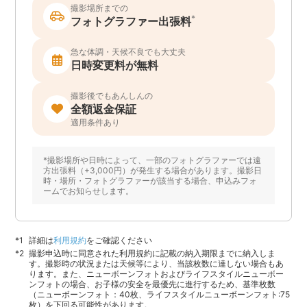
撮影場所までの
*
フォトグラファー出張料
急な体調・天候不良でも大丈夫
日時変更料が無料
撮影後でもあんしんの
全額返金保証
適用条件あり
*撮影場所や日時によって、一部のフォトグラファーでは遠
方出張料（+3,000円）が発生する場合があります。撮影日
時・場所・フォトグラファーが該当する場合、申込みフォ
ームでお知らせします。
詳細は
利用規約
をご確認ください
撮影申込時に同意された利用規約に記載の納入期限までに納入しま
す。撮影時の状況または天候等により、当該枚数に達しない場合もあ
ります。また、ニューボーンフォトおよびライフスタイルニューボー
ンフォトの場合、お子様の安全を最優先に進行するため、基準枚数
（ニューボーンフォト：40枚、ライフスタイルニューボーンフォト:75
枚）を下回る可能性があります。