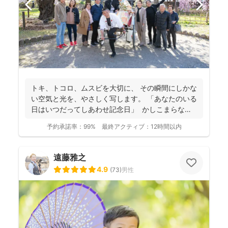
トキ、トコロ、ムスビを大切に、 その瞬間にしかな
い空気と光を、やさしく写します。 「あなたのいる
日はいつだってしあわせ記念日」 かしこまらなく
て...
予約承諾率：
99%
最終アクティブ：
12時間以内
遠藤雅之
4.9
(
73
)
男性