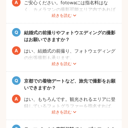
ご安心ください。fotowaには指名料はな
く、カメラマンの撮影可能エリア内であれば
続きを読む
交通費も一切かかりません。
自己PRやポートフォリオから、お好きなプ
ロのフォトグラファーをじっくりと選べるの
結婚式の前撮りやフォトウエディングの撮影
で、お二人とも安心して撮影することができ
はお願いできますか？
ます。
はい、結婚式の前撮り、フォトウェディング
の出張撮影も承ります。
続きを読む
fotowaでは衣装レンタル・着付け・ヘアメ
イクなどのオプションをご用意しておりませ
んので、お客様自身でご用意くださいませ。
京都での着物デートなど、旅先で撮影をお願
いできますか？
はい、もちろんです。観光されるエリアに登
録しているフォトグラファーを指名すれば、
続きを読む
旅行先でも撮影できます。
お好きな時間帯に撮影もできるので、是非と
も思い出に残るデートプランにしてください