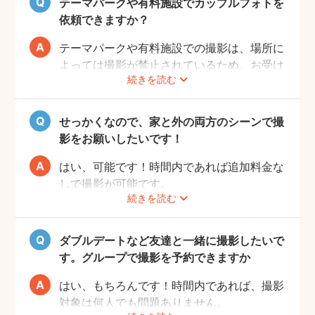
テーマパークや有料施設でカップルフォトを
ね！
依頼できますか？
テーマパークや有料施設での撮影は、場所に
よっては撮影が禁止されているため、お受け
続きを読む
できない場合がございます。
予約前にお客様ご自身で、施設へのご確認を
お願いいたします。
せっかくなので、家と外の両方のシーンで撮
また、有料施設の場合、フォトグラファーの
影をお願いしたいです！
入場費などはお客様のご負担となりますので
ご了承ください。
はい、可能です！時間内であれば追加料金な
しで撮影が可能です。
続きを読む
撮影をスムーズに進行させるために、事前に
その旨をフォトグラファーにお伝えいただけ
ると幸いです。
ダブルデートなど友達と一緒に撮影したいで
す。グループで撮影を予約できますか
はい、もちろんです！時間内であれば、撮影
対象は何人でも問題ありません。