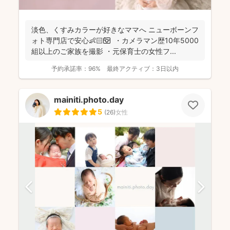
淡色、くすみカラーが好きなママへ ニューボーンフ
ォト専門店で安心👶🏻📷 ・カメラマン歴10年5000
組以上のご家族を撮影 ・元保育士の女性フ...
予約承諾率：
96%
最終アクティブ：
3日以内
mainiti.photo.day
5
(
26
)
女性