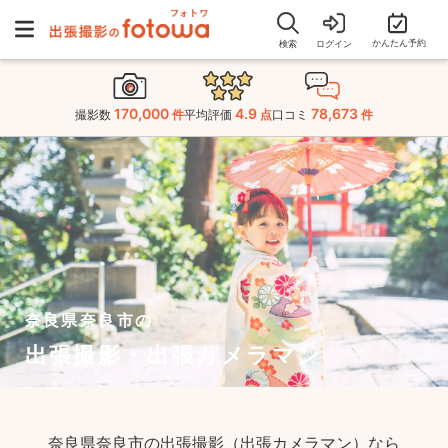
かんたん予約
検索
ログイン
170,000
4.9
78,673
撮影数
件
平均評価
点
口コミ
件
奈良県奈良市の
出張撮影・出張カメラマン
奈良県奈良市の出張撮影（出張カメラマン）なら