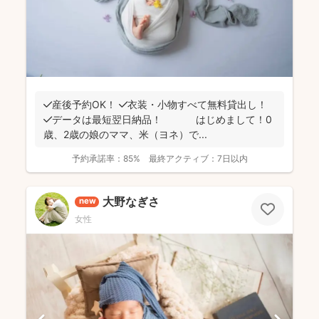
✔️産後予約OK！ ✔️衣装・小物すべて無料貸出し！
✔️データは最短翌日納品！ はじめまして！0
歳、2歳の娘のママ、米（ヨネ）で...
予約承諾率：
85%
最終アクティブ：
7日以内
大野なぎさ
new
女性