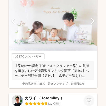
LGBTQフレンドリー
【🌷fotowa認定 TOPフォトグラファー🌷】の賞状
を頂きました✨撮影数ランキング関西【第1位】バ
ースデー部門全国【第1位】 ⚠️予約申請をお...
予約承諾率：
88%
最終アクティブ：
3時間以内
カワイ （ fotomiley ）
5
(
377
)
男性