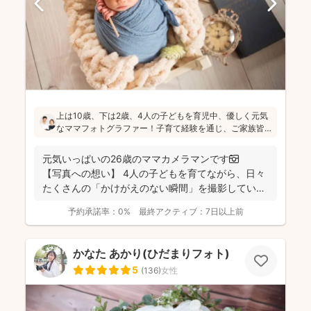
上は10歳、下は2歳、4人の子どもを育児中、優しく元気
なママフォトグラファー！子育て経験を通じ、ご家族皆
さんが一緒に写ってる素敵な写真を残したいという気持
ちを大切にしています！お子さんに無理がないよう、お
元気いっぱいの26歳のママカメラマンです📷
喋りしながら楽しく撮影していきます(^^)
【写真への想い】 4人の子どもを育てながら、日々
たくさんの「かけがえのない瞬間」を撮影してい
ま...
予約承諾率：
0%
最終アクティブ：
7日以上前
かなた あかり(ひだまりフォト)
5
(
136
)
女性