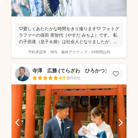
♡愛しくあたたかな時間をきり撮ります♡ フォトグ
ラファーの保田 美智代（やすだ みちよ）です。 私
の子供達（息子＆娘）は社会人となりましたが、今
になっ...
予約承諾率：
99%
最終アクティブ：
24時間以内
寺澤 広勝 (てらざわ ひろかつ）
4.9
(
57
)
男性