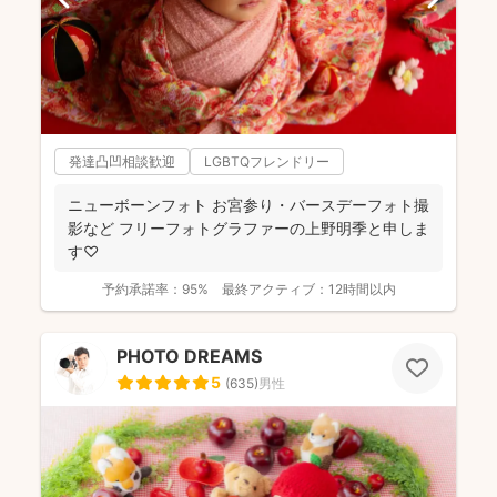
発達凸凹相談歓迎
LGBTQフレンドリー
ニューボーンフォト お宮参り・バースデーフォト撮
影など フリーフォトグラファーの上野明季と申しま
す♡
予約承諾率：
95%
最終アクティブ：
12時間以内
PHOTO DREAMS
5
(
635
)
男性