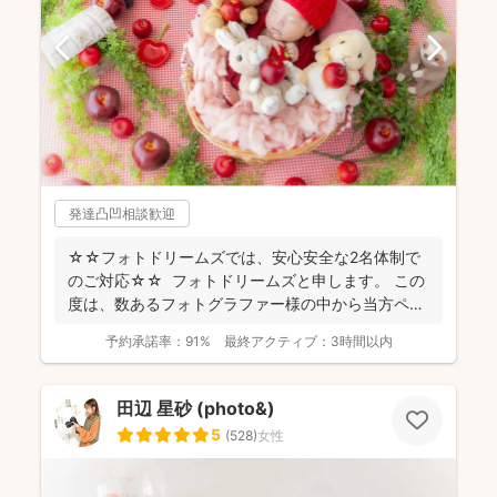
発達凸凹相談歓迎
☆☆フォトドリームズでは、安心安全な2名体制で
のご対応☆☆ フォトドリームズと申します。 この
度は、数あるフォトグラファー様の中から当方ペー
ジをご...
予約承諾率：
91%
最終アクティブ：
3時間以内
田辺 星砂 (photo&)
5
(
528
)
女性