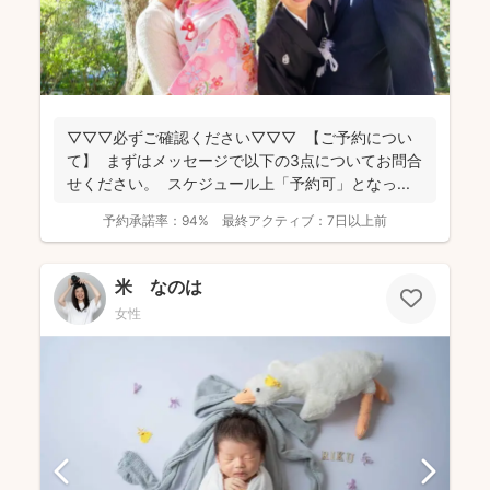
▽▽▽必ずご確認ください▽▽▽ 【ご予約につい
て】 まずはメッセージで以下の3点についてお問合
せください。 スケジュール上「予約可」となっ...
予約承諾率：
94%
最終アクティブ：
7日以上前
米 なのは
女性