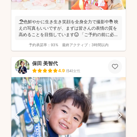
🏖️色鮮やかに生き生き笑顔を全身全力で撮影中✊ 映
えの写真もいいですが、まずは皆さんの表情の質を
高めることを目指しています😊 「ご予約の前に必ず
メッセ...
予約承諾率：
93%
最終アクティブ：
3時間以内
保田 美智代
4.9
(
54
)
女性