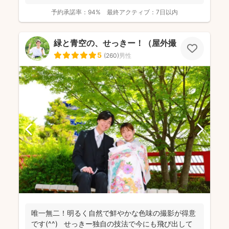
五...
予約承諾率：
94%
最終アクティブ：
7日以内
緑と青空の、せっきー！（屋外撮影もお任せ🌟
5
(
260
)
男性
唯一無二！明るく自然で鮮やかな色味の撮影が得意
です(^^) せっきー独自の技法で今にも飛び出して