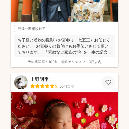
発達凸凹相談歓迎
お子様と着物の撮影（お宮参り・七五三）お任せく
ださい。 お宮参りの着付けもお手伝いさせて頂い
ております。 「素敵なご家族の“今”を一生の記念
に...
予約承諾率：
100%
最終アクティブ：
3日以内
上野明季
5
(
554
)
女性