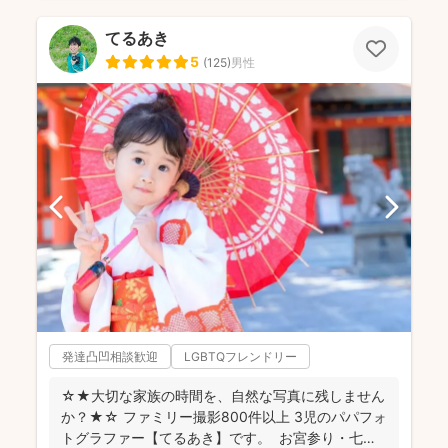
てるあき
5
(
125
)
男性
発達凸凹相談歓迎
LGBTQフレンドリー
☆★大切な家族の時間を、自然な写真に残しません
か？★☆ ファミリー撮影800件以上 3児のパパフォ
トグラファー【てるあき】です。 お宮参り・七