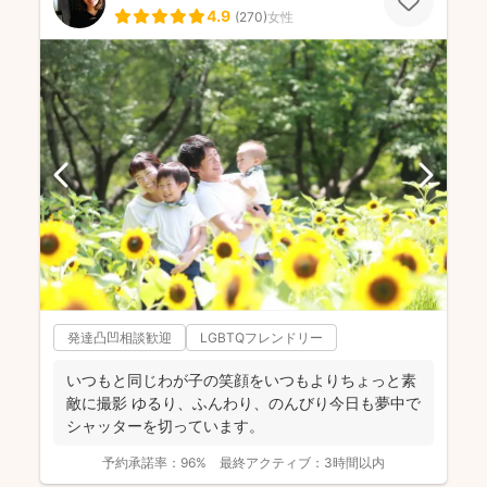
4.9
(
270
)
女性
発達凸凹相談歓迎
LGBTQフレンドリー
いつもと同じわが子の笑顔をいつもよりちょっと素
敵に撮影 ゆるり、ふんわり、のんびり今日も夢中で
シャッターを切っています。
予約承諾率：
96%
最終アクティブ：
3時間以内