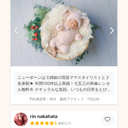
ニューボーンは３姉妹の現役ママスタイリストと２
名体制★ 年間100件以上実績！七五三の和傘レンタ
ル無料☆ ナチュラルな笑顔、いつもの日常をとび
きり素敵...
予約承諾率：
95%
最終アクティブ：
7日以内
rin nakahata
5
(
64
)
女性