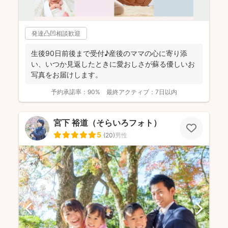
発達凸凹相談歓迎
生後90日前後まで受付♪産後のママの心に寄り添
い、いつか見返したときに愛おしさが蘇る優しいお
写真をお届けします。
予約承諾率：
90%
最終アクティブ：
7日以内
宮下 裕道（そらいろフォト）
5
(
20
)
男性