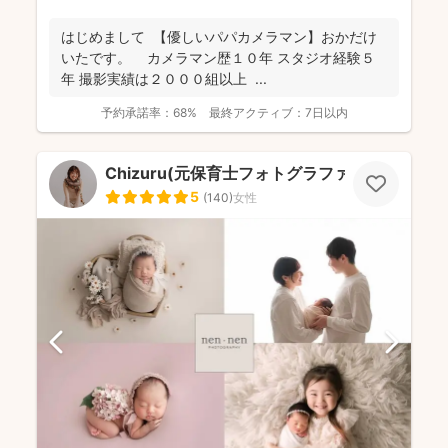
はじめまして 【優しいパパカメラマン】おかだけ
いたです。 カメラマン歴１０年 スタジオ経験５
年 撮影実績は２０００組以上 ...
予約承諾率：
68%
最終アクティブ：
7日以内
Chizuru(元保育士フォトグラファー)
5
(
140
)
女性