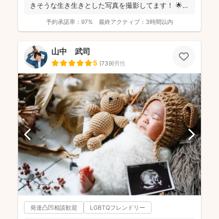
きそうな生き生きとした写真を撮影してます！ 🌟屋
外撮...
予約承諾率：
97%
最終アクティブ：
3時間以内
山中 武司
5
(
739
)
男性
発達凸凹相談歓迎
LGBTQフレンドリー