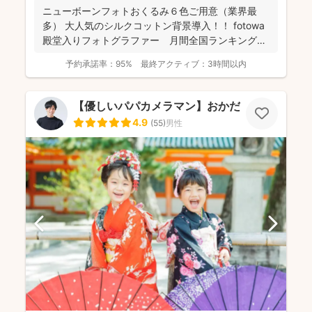
ニューボーンフォトおくるみ６色ご用意（業界最
多） 大人気のシルクコットン背景導入！！ fotowa
殿堂入りフォトグラファー 月間全国ランキング１
位獲得...
予約承諾率：
95%
最終アクティブ：
3時間以内
【優しいパパカメラマン】おかだ けいた
4.9
(
55
)
男性