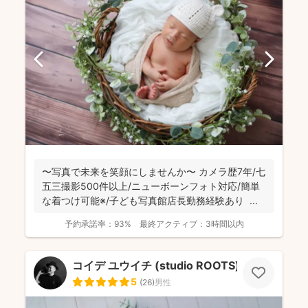
〜写真で未来を笑顔にしませんか〜 カメラ歴7年/七
五三撮影500件以上/ニューボーンフォト対応/簡単
な着つけ可能※/子ども写真館店長勤務経験あり ...
予約承諾率：
93%
最終アクティブ：
3時間以内
コイデ ユウイチ (studio ROOTS)
5
(
26
)
男性