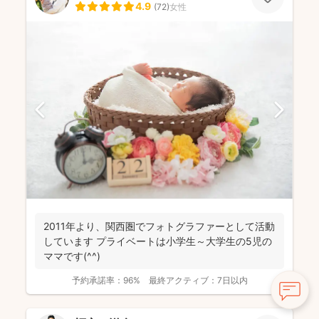
4.9
(
72
)
女性
2011年より、関西圏でフォトグラファーとして活動
しています プライベートは小学生～大学生の5児の
ママです(^^)
予約承諾率：
96%
最終アクティブ：
7日以内