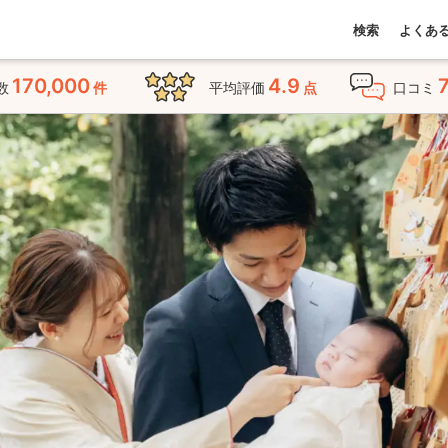
検索
よくあ
170,000
4.9
数
件
平均評価
点
口コミ