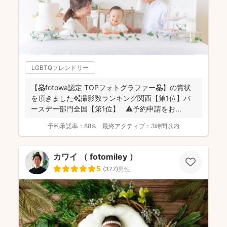
LGBTQフレンドリー
【🌷fotowa認定 TOPフォトグラファー🌷】の賞状
を頂きました✨撮影数ランキング関西【第1位】バ
ースデー部門全国【第1位】 ⚠️予約申請をお...
予約承諾率：
88%
最終アクティブ：
3時間以内
カワイ （ fotomiley ）
5
(
377
)
男性