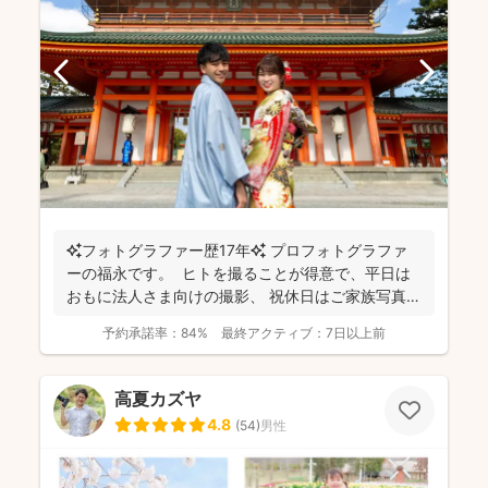
✨フォトグラファー歴17年✨ プロフォトグラファ
ーの福永です。 ヒトを撮ることが得意で、平日は
おもに法人さま向けの撮影、 祝休日はご家族写真や
プ...
予約承諾率：
84%
最終アクティブ：
7日以上前
高夏カズヤ
4.8
(
54
)
男性