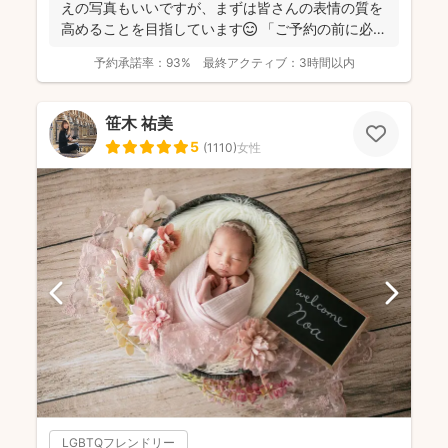
えの写真もいいですが、まずは皆さんの表情の質を
高めることを目指しています😊 「ご予約の前に必ず
メッセ...
予約承諾率：
93%
最終アクティブ：
3時間以内
笹木 祐美
5
(
1110
)
女性
LGBTQフレンドリー