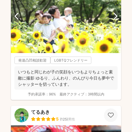
発達凸凹相談歓迎
LGBTQフレンドリー
いつもと同じわが子の笑顔をいつもよりちょっと素
敵に撮影 ゆるり、ふんわり、のんびり今日も夢中で
シャッターを切っています。
予約承諾率：
96%
最終アクティブ：
3時間以内
てるあき
5
(
125
)
男性