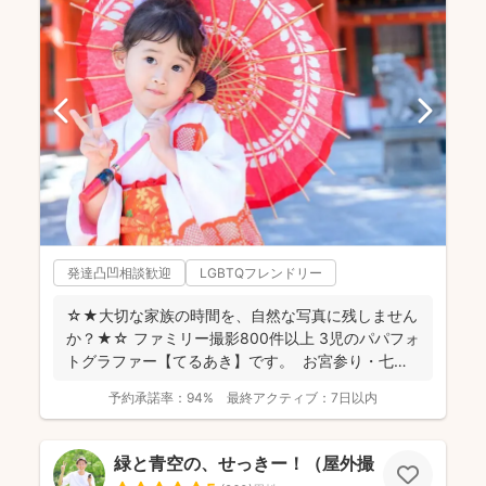
発達凸凹相談歓迎
LGBTQフレンドリー
☆★大切な家族の時間を、自然な写真に残しません
か？★☆ ファミリー撮影800件以上 3児のパパフォ
トグラファー【てるあき】です。 お宮参り・七
五...
予約承諾率：
94%
最終アクティブ：
7日以内
緑と青空の、せっきー！（屋外撮影もお任せ🌟