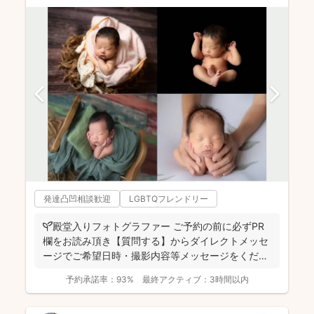
発達凸凹相談歓迎
LGBTQフレンドリー
🌱殿堂入りフォトグラファー ご予約の前に必ずPR
欄をお読み頂き【質問する】からダイレクトメッセ
ージでご希望日時・撮影内容等メッセージをくださ
い 納品枚...
予約承諾率：
93%
最終アクティブ：
3時間以内