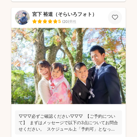
宮下 裕道（そらいろフォト）
5
(
20
)
男性
▽▽▽必ずご確認ください▽▽▽ 【ご予約につい
て】 まずはメッセージで以下の3点についてお問合
せください。 スケジュール上「予約可」となっ...