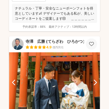
ナチュラル・丁寧・安全なニューボーンフォトを得
意としています👶 デザイナーでもある私が、美しい
コーディネートをご提案します🌼 ＿＿＿＿＿＿
＿＿＿...
予約承諾率：
88%
最終アクティブ：
12時間以内
寺澤 広勝 (てらざわ ひろかつ）
4.9
(
57
)
男性