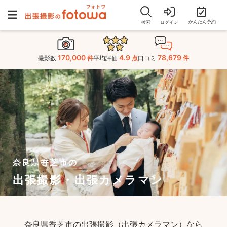
かんたん予約
検索
ログイン
170,000
4.9
78,679
撮影数
件
平均評価
点
口コミ
件
奈良県香芝市の
出張撮影・出張カメラマン
奈良県香芝市の出張撮影（出張カメラマン）なら