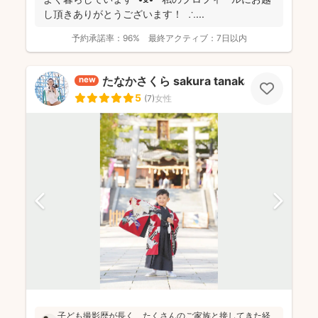
し頂きありがとうございます！ ∴...
予約承諾率：
96%
最終アクティブ：
7日以内
たなかさくら sakura tanaka
new
5
(
7
)
女性
子ども撮影歴が長く、たくさんのご家族と接してきた経