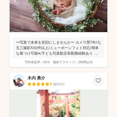
〜写真で未来を笑顔にしませんか〜 カメラ歴7年/七
五三撮影500件以上/ニューボーンフォト対応/簡単
な着つけ可能※/子ども写真館店長勤務経験あり ...
予約承諾率：
93%
最終アクティブ：
3時間以内
木内 勇介
5
(
97
)
男性