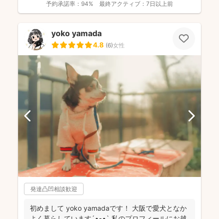
予約承諾率：
94%
最終アクティブ：
7日以上前
yoko yamada
4.8
(
6
)
女性
発達凸凹相談歓迎
初めまして yoko yamadaです！ 大阪で愛犬となか
よく暮らしています‎´•ﻌ•` 私のプロフィールにお越