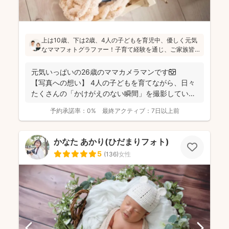
上は10歳、下は2歳、4人の子どもを育児中、優しく元気
なママフォトグラファー！子育て経験を通じ、ご家族皆
さんが一緒に写ってる素敵な写真を残したいという気持
ちを大切にしています！お子さんに無理がないよう、お
元気いっぱいの26歳のママカメラマンです📷
喋りしながら楽しく撮影していきます(^^)
【写真への想い】 4人の子どもを育てながら、日々
たくさんの「かけがえのない瞬間」を撮影してい
ま...
予約承諾率：
0%
最終アクティブ：
7日以上前
かなた あかり(ひだまりフォト)
5
(
136
)
女性