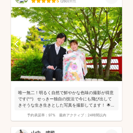
5
(
260
)
男性
唯一無二！明るく自然で鮮やかな色味の撮影が得意
です(^^) せっきー独自の技法で今にも飛び出して
きそうな生き生きとした写真を撮影してます！ 🌟屋
外撮...
予約承諾率：
97%
最終アクティブ：
24時間以内
山中 武司