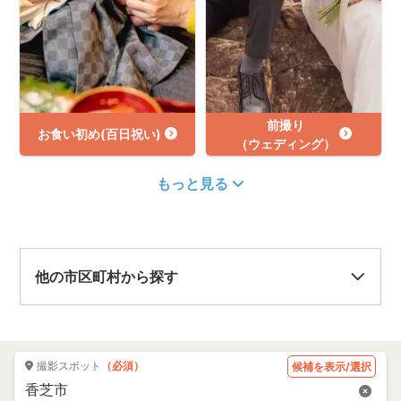
前撮り
お食い初め(百日祝い)
（ウェディング）
もっと見る
他の市区町村から探す
撮影スポット
（必須）
候補を表示/選択