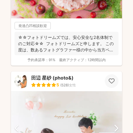
発達凸凹相談歓迎
☆☆フォトドリームズでは、安心安全な2名体制で
のご対応☆☆ フォトドリームズと申します。 この
度は、数あるフォトグラファー様の中から当方ペー
ジをご...
予約承諾率：
91%
最終アクティブ：
12時間以内
田辺 星砂 (photo&)
5
(
528
)
女性