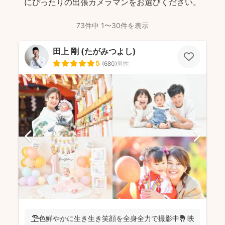
にぴったりの出張カメラマンをお選びください。
73件中 1〜30件を表示
田上 剛 (たがみつよし)
5
(
680
)
男性
🏖️色鮮やかに生き生き笑顔を全身全力で撮影中✊ 映