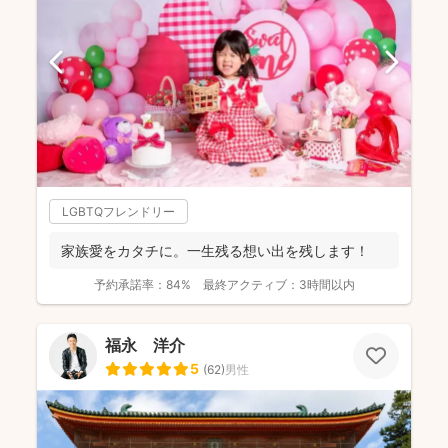
LGBTQフレンドリー
家族愛をカタチに。一生残る想い出を残します！
予約承諾率：
84%
最終アクティブ：
3時間以内
福永 洋介
5
(
62
)
男性