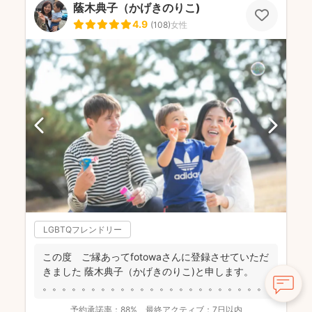
蔭木典子（かげきのりこ)
4.9
(
108
)
女性
LGBTQフレンドリー
この度 ご縁あってfotowaさんに登録させていただ
きました 蔭木典子（かげきのりこ)と申します。
。。。。。。。。。。。。。。。。。。。。。。。。。...
予約承諾率：
88%
最終アクティブ：
7日以内