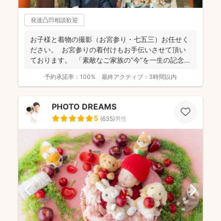
発達凸凹相談歓迎
お子様と着物の撮影（お宮参り・七五三）お任せく
ださい。 お宮参りの着付けもお手伝いさせて頂い
ております。 「素敵なご家族の“今”を一生の記念
に...
予約承諾率：
100%
最終アクティブ：
3時間以内
PHOTO DREAMS
5
(
635
)
男性