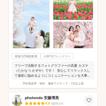
発達凸凹相談歓迎
LGBTQフレンドリー
フリーで活動するフォトグラファーの高夏 カズヤ
（たかなつ かずや）です！ 安心してリラックスし
て撮影に臨めるようにコミュニケーションを大事に
しており...
予約承諾率：
98%
最終アクティブ：
7日以上前
photondo 安藤博美
4.9
(
321
)
女性