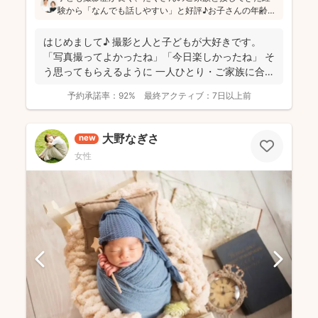
験から「なんでも話しやすい」と好評♪お子さんの年齢や
ペースに合わせたコミュニケーションを心がけていらっ
しゃり、親御さんの要望もしっかり汲み取って撮影を進
はじめまして♪ 撮影と人と子どもが大好きです。
められています(^^)
「写真撮ってよかったね」「今日楽しかったね」 そ
う思ってもらえるように 一人ひとり・ご家族に合わ
せ...
予約承諾率：
92%
最終アクティブ：
7日以上前
大野なぎさ
new
女性