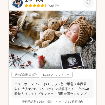
5
(
739
)
男性
発達凸凹相談歓迎
LGBTQフレンドリー
ニューボーンフォトおくるみ６色ご用意（業界最
多） 大人気のシルクコットン背景導入！！ fotowa
殿堂入りフォトグラファー 月間全国ランキング１
位獲得...
予約承諾率：
95%
最終アクティブ：
3時間以内