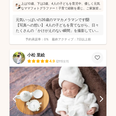
上は10歳、下は2歳、4人の子どもを育児中、優しく元気
なママフォトグラファー！子育て経験を通じ、ご家族皆
さんが一緒に写ってる素敵な写真を残したいという気持
ちを大切にしています！お子さんに無理がないよう、お
元気いっぱいの26歳のママカメラマンです📷
喋りしながら楽しく撮影していきます(^^)
【写真への想い】 4人の子どもを育てながら、日々
たくさんの「かけがえのない瞬間」を撮影してい
ま...
予約承諾率：
0%
最終アクティブ：
7日以上前
小松 里絵
4.9
(
211
)
女性