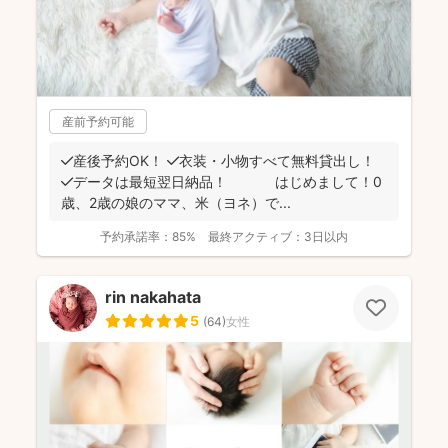
産前予約可能
✔️産後予約OK！ ✔️衣装・小物すべて無料貸出し！
✔️データは最短翌日納品！ はじめまして！0
歳、2歳の娘のママ、米（ヨネ）で...
予約承諾率：
85%
最終アクティブ：
3日以内
rin nakahata
5
(
64
)
女性