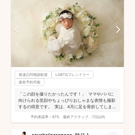
発達凸凹相談歓迎
LGBTQフレンドリー
産前予約可能
「この顔を撮りたかったんです！」 ママやパパに
向けられる笑顔やちょっぴりおしゃまな表情も撮影
するの得意です。 実は、4月に足を骨折してしま
い、...
予約承諾率：
97%
最終アクティブ：
7日以内
sayaka(naranoco-ﾅﾗﾉｺ-)