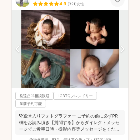
4.9
(
321
)
女性
発達凸凹相談歓迎
LGBTQフレンドリー
産前予約可能
🌱殿堂入りフォトグラファー ご予約の前に必ずPR
欄をお読み頂き【質問する】からダイレクトメッセ
ージでご希望日時・撮影内容等メッセージをくださ
い 納品枚...
予約承諾率：
93%
最終アクティブ：
3時間以内