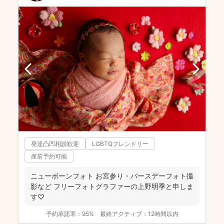
発達凸凹相談歓迎
LGBTQフレンドリー
産前予約可能
ニューボーンフォト お宮参り・バースデーフォト撮
影など フリーフォトグラファーの上野明季と申しま
す♡
予約承諾率：
95%
最終アクティブ：
12時間以内