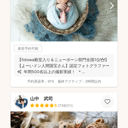
産前予約可能
【fotowa殿堂入り＆ニューボーン部門全国1位👑】
【よーいドン人間国宝さん】認定フォトグラファー
✨ 年間500名以上の撮影実績！ ＊...
予約承諾率：
91%
最終アクティブ：
3時間以内
山中 武司
5
(
739
)
男性