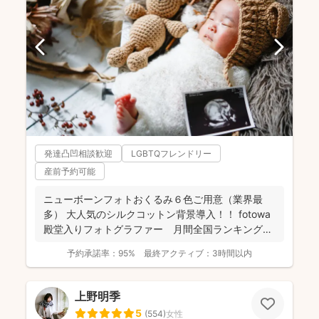
発達凸凹相談歓迎
LGBTQフレンドリー
産前予約可能
ニューボーンフォトおくるみ６色ご用意（業界最
多） 大人気のシルクコットン背景導入！！ fotowa
殿堂入りフォトグラファー 月間全国ランキング１
位獲得...
予約承諾率：
95%
最終アクティブ：
3時間以内
上野明季
5
(
554
)
女性