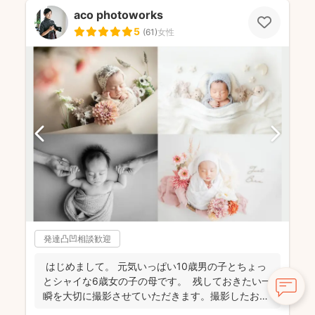
aco photoworks
5
(
61
)
女性
発達凸凹相談歓迎
はじめまして。 元気いっぱい10歳男の子とちょっ
とシャイな6歳女の子の母です。 残しておきたい一
瞬を大切に撮影させていただきます。撮影したお
写...