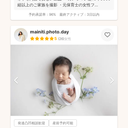
組以上のご家族を撮影 ・元保育士の女性フ...
予約承諾率：
96%
最終アクティブ：
3日以内
mainiti.photo.day
5
(
26
)
女性
発達凸凹相談歓迎
産前予約可能