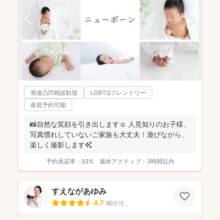
発達凸凹相談歓迎
LGBTQフレンドリー
産前予約可能
📸自然な笑顔を引き出します☺️ 人見知りのお子様、
写真慣れしていないご家族も大丈夫！遊びながら、
楽しく撮影します✨
予約承諾率：
93%
最終アクティブ：
3時間以内
すえながあゆみ
4.7
(
6
)
女性