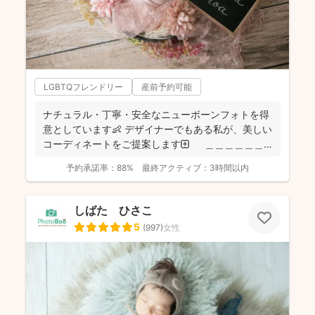
LGBTQフレンドリー
産前予約可能
ナチュラル・丁寧・安全なニューボーンフォトを得
意としています👶 デザイナーでもある私が、美しい
コーディネートをご提案します🌼 ＿＿＿＿＿＿
＿＿＿...
予約承諾率：
88%
最終アクティブ：
3時間以内
しばた ひさこ
5
(
997
)
女性