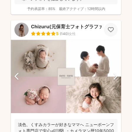
予約承諾率：
85%
最終アクティブ：
12時間以内
Chizuru(元保育士フォトグラファー)
5
(
140
)
女性
淡色、くすみカラーが好きなママへ ニューボーンフ
ォト専門店で安心👶🏻📷 ・カメラマン歴10年5000