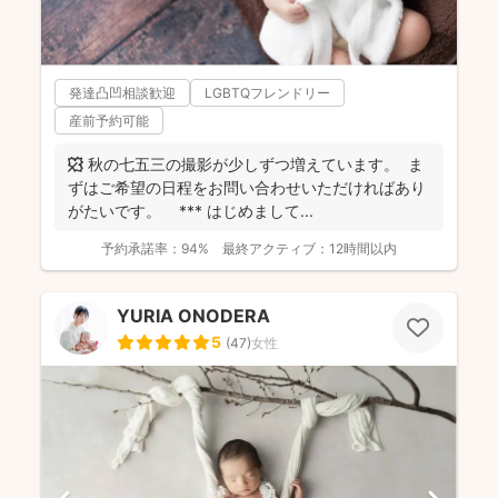
発達凸凹相談歓迎
LGBTQフレンドリー
産前予約可能
🍁 秋の七五三の撮影が少しずつ増えています。 ま
ずはご希望の日程をお問い合わせいただければあり
がたいです。 *** はじめまして ...
予約承諾率：
94%
最終アクティブ：
12時間以内
YURIA ONODERA
5
(
47
)
女性