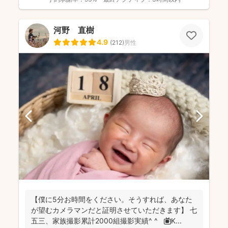
河野 直樹
4.9
(
212
)
男性
【僕に5分お時間をください。そうすれば、あなた
が望むカメラマンだと証明させていただきます】 七
五三、家族撮影累計2000組撮影実績^ ^ 📺K...