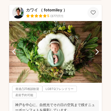
カワイ （ fotomiley ）
5
(
377
)
男性
発達凸凹相談歓迎
LGBTQフレンドリー
産前予約可能
神戸を中心に、自然光でその日の空気まで残すニュ
ーボーンフォトを撮影しています。