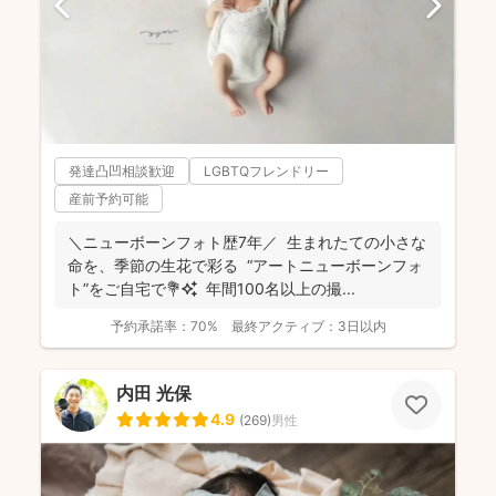
発達凸凹相談歓迎
LGBTQフレンドリー
産前予約可能
＼ニューボーンフォト歴7年／ 生まれたての小さな
命を、季節の生花で彩る “アートニューボーンフォ
ト”をご自宅で💐✨ 年間100名以上の撮...
予約承諾率：
70%
最終アクティブ：
3日以内
内田 光保
4.9
(
269
)
男性