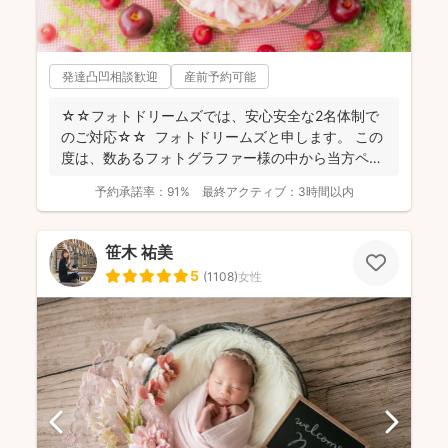
発達凸凹相談歓迎
産前予約可能
☆☆フォトドリームズでは、安心安全な2名体制で
のご対応☆☆ フォトドリームズと申します。 この
度は、数あるフォトグラファー様の中から当方ペー
ジをご...
予約承諾率：
91%
最終アクティブ：
3時間以内
笹木 祐美
5
(
1108
)
女性