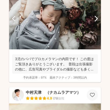
3児のパパでプロカメラマンの内田です！ この度は
ご覧頂きありがとうございます。 普段は出張撮影
の他に、広告写真やブライダルの撮影なども多くご
依頼頂...
予約承諾率：
97%
最終アクティブ：
3時間以内
中村天津 （ナカムラアマツ）
4.9
(
79
)
女性