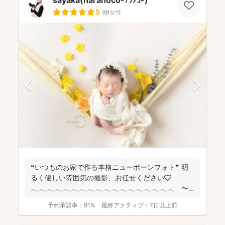
5
(
9
)
女性
❝いつものお家で作る本格ニューボーンフォト❞ 明
るく優しい雰囲気の撮影、お任せください🤍
𓂃𓂃𓂃𓂃𓂃𓂃𓂃𓂃𓂃𓂃𓂃𓂃𓂃𓂃𓂃𓂃𓂃𓂃 〜
自己紹...
予約承諾率：
91%
最終アクティブ：
7日以上前