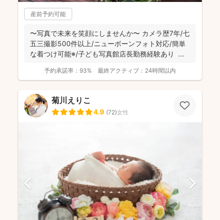
産前予約可能
〜写真で未来を笑顔にしませんか〜 カメラ歴7年/七
五三撮影500件以上/ニューボーンフォト対応/簡単
な着つけ可能※/子ども写真館店長勤務経験あり ...
予約承諾率：
93%
最終アクティブ：
24時間以内
菊川えりこ
4.9
(
72
)
女性