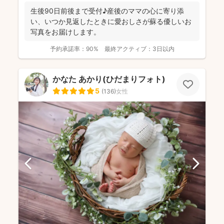
生後90日前後まで受付♪産後のママの心に寄り添
い、いつか見返したときに愛おしさが蘇る優しいお
写真をお届けします。
予約承諾率：
90%
最終アクティブ：
3日以内
かなた あかり(ひだまりフォト)
5
(
136
)
女性