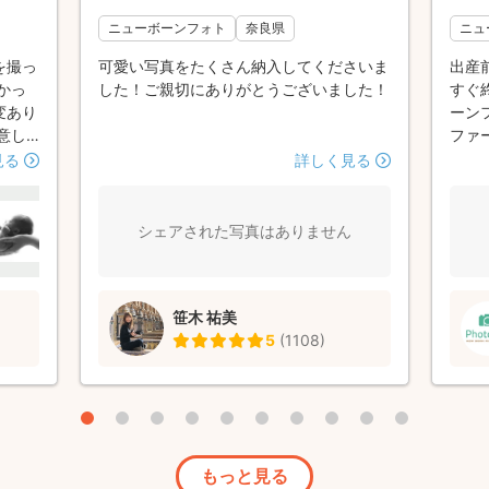
ニューボーンフォト
奈良県
ニュ
を撮っ
可愛い写真をたくさん納入してくださいま
出産
かっ
した！ご親切にありがとうございました！
すぐ
変あり
ーン
意し
ファ
用意だ
んの
見る
詳しく見る
く寝
を感
ロとい
い中
技を使
子の
シェアされた写真はありません
また
がで
真撮ら
るテ
真は諦
とな
笹木 祐美
に上手
希望
5
(
1108
)
写真に
で安
いし
慣れ
いま
った
き飛
るく
た面
もっと見る
品し