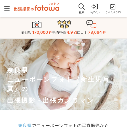
かんたん予約
検索
ログイン
170,000
4.9
78,664
撮影数
件
平均評価
点
口コミ
件
奈良県
ニューボーンフォト（新生児写
真）の
出張撮影・出張カメラマン
奈良県
でニューボーンフォトの写真撮影なら