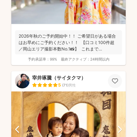
2026年秋のご予約開始中！！ ご希望日がある場合
はお早めにご予約ください！！ 【口コミ100件超
／岡山エリア撮影本数No.1📸】 これまで...
予約承諾率：
99%
最終アクティブ：
24時間以内
宰井琢騰（サイタクマ）
5
(
71
)
男性