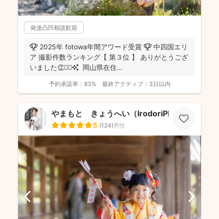
発達凸凹相談歓迎
🏆 2025年 fotowa年間アワード受賞 🏆 中四国エリ
ア 撮影件数ランキング【 第３位 】 ありがとうござ
いました👏🙇‍♀️✨ 岡山県在住...
予約承諾率：
83%
最終アクティブ：
3日以内
やまもと きょうへい（IrodoriPhoto）
5
(
124
)
男性