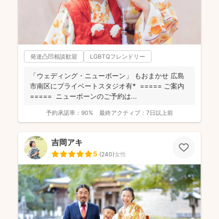
発達凸凹相談歓迎
LGBTQフレンドリー
「ウェディング・ニューボーン」 もおまかせ 広島
市南区にプライベートスタジオ有* ===== ご案内
===== ニューボーンのご予約は...
予約承諾率：
90%
最終アクティブ：
7日以上前
吉岡アキ
5
(
240
)
女性