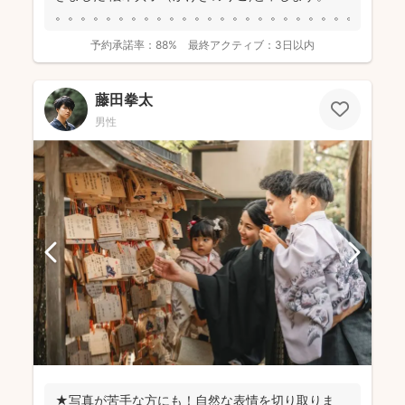
。。。。。。。。。。。。。。。。。。。。。。。。。...
予約承諾率：
88%
最終アクティブ：
3日以内
藤田拳太
男性
★写真が苦手な方にも！自然な表情を切り取りま