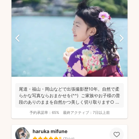
尾道・福山・岡山などで出張撮影歴10年。自然で柔
らかな写真ならおまかせを(^^) ご家族やお子様の普
段のありのままを自然かつ美しく切り取ります○ ...
予約承諾率：
65%
最終アクティブ：
7日以上前
haruka mifune
5
(
7
)
女性