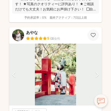
す！ ★写真のクオリティーに評判あり！ ★ご相談
だけでも大丈夫！お気軽にお声掛け下さい！ ◼︎自
己紹...
予約承諾率：
0%
最終アクティブ：
7日以上前
あやな
5
(
3
)
女性