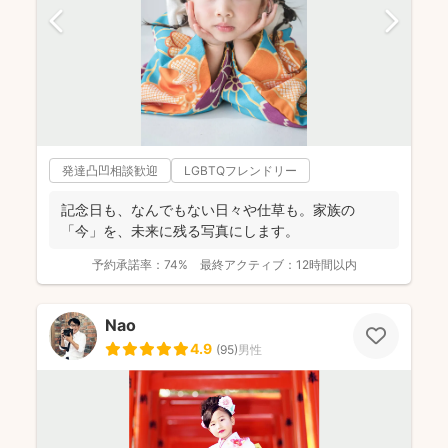
発達凸凹相談歓迎
LGBTQフレンドリー
記念日も、なんでもない日々や仕草も。家族の
「今」を、未来に残る写真にします。
予約承諾率：
74%
最終アクティブ：
12時間以内
Nao
4.9
(
95
)
男性