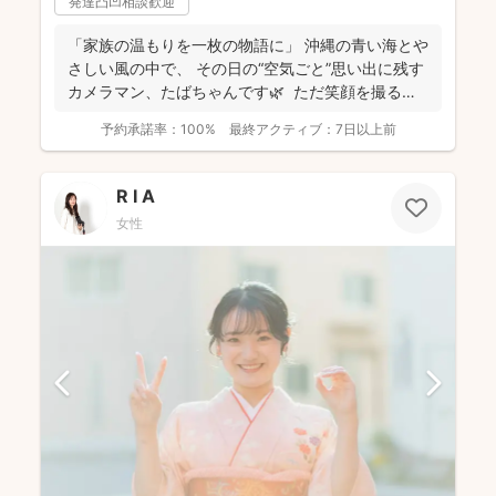
発達凸凹相談歓迎
「家族の温もりを一枚の物語に」 沖縄の青い海とや
さしい風の中で、 その日の“空気ごと”思い出に残す
カメラマン、たばちゃんです🌿 ただ笑顔を撮る
だ...
予約承諾率：
100%
最終アクティブ：
7日以上前
R I A
女性