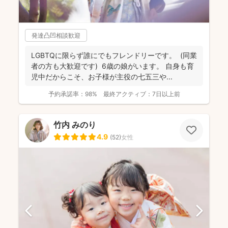
発達凸凹相談歓迎
LGBTQに限らず誰にでもフレンドリーです。 (同業
者の方も大歓迎です) 6歳の娘がいます。 自身も育
児中だからこそ、お子様が主役の七五三や...
予約承諾率：
98%
最終アクティブ：
7日以上前
竹内 みのり
4.9
(
52
)
女性