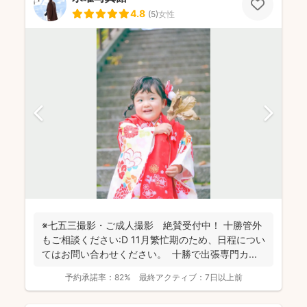
4.8
(
5
)
女性
※七五三撮影・ご成人撮影 絶賛受付中！ 十勝管外
もご相談ください:D 11月繁忙期のため、日程につい
てはお問い合わせください。 十勝で出張専門カ...
予約承諾率：
82%
最終アクティブ：
7日以上前