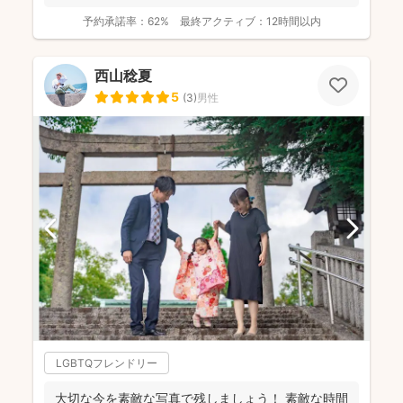
で自然...
予約承諾率：
62%
最終アクティブ：
12時間以内
西山稔夏
5
(
3
)
男性
LGBTQフレンドリー
大切な今を素敵な写真で残しましょう！ 素敵な時間