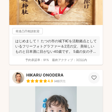
発達凸凹相談歓迎
はじめまして！ たつの市の城下町を活動拠点として
いるフリーフォトグラファー＆2児の父、美味しい
ものと日本酒に目がない40歳です。 5歳の女の子、
3歳の...
予約承諾率：
91%
最終アクティブ：
3日以内
HIKARU ONODERA
4.9
(
48
)
男性