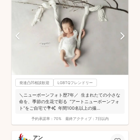
発達凸凹相談歓迎
LGBTQフレンドリー
＼ニューボーンフォト歴7年／ 生まれたての小さな
命を、季節の生花で彩る “アートニューボーンフォ
ト”をご自宅で💐✨ 年間100名以上の撮...
予約承諾率：
70%
最終アクティブ：
7日以内
アン