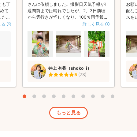
ても丁
さんに依頼しました。撮影日天気予報が1
お願
じめて
週間前までは晴れでしたが、2、3日前頃
配な
したが
から雲行きが怪しくなり、100％雨予報に
スを
お写真
なってからは日程変更のご相談をさせてい
事前
見る
詳しく見る
もが楽
ただいたり、日毎に変わる予報に振り回さ
てい
いただ
れながら午前が良いか、午後が良いか、時
安心
大変
間単位でもご確認いただいたり、前日の夜
たの
是非
まで何度もDMでやり取りさせていただ
ずに
き、当日は本当に奇跡的なベストなタイミ
中で
ングで撮影に臨めて、初めて羽織袴や草履
いた
井上 有香（shoko_i）
を身に着けた5歳の息子でしたが嫌がりも
5
(
73
)
せず、飽きもせず終始楽しんであっという
間に終了しました。 カメラマンさんは気
さくで明るく、優しくてノリも良く、乗せ
るのも上手い、まるで保育士さんかのよう
なお人柄で家族一同、大満足でした。
もっと見る