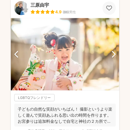
三原由宇
4.9
(
86
)
男性
LGBTQフレンドリー
子どもの自然な笑顔がいちばん！ 撮影というより楽
しく遊んで笑顔あふれる思い出の時間を作ります。
お宮参りは追加料金なしで自宅と神社の２カ所で撮
影で...