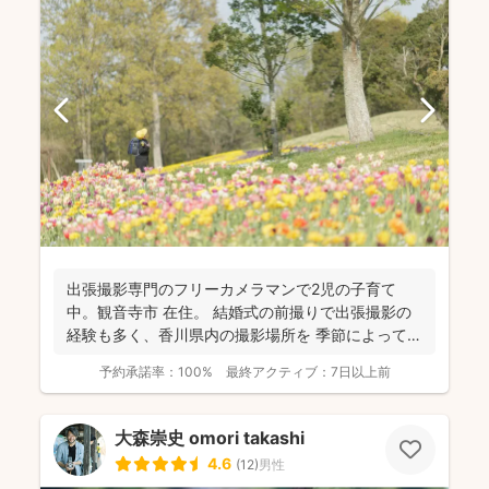
出張撮影専門のフリーカメラマンで2児の子育て
中。観音寺市 在住。 結婚式の前撮りで出張撮影の
経験も多く、香川県内の撮影場所を 季節によって最
適な提案が...
予約承諾率：
100%
最終アクティブ：
7日以上前
大森崇史 omori takashi
4.6
(
12
)
男性