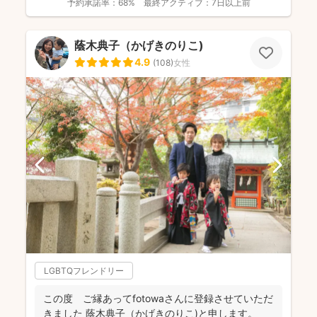
予約承諾率：
68%
最終アクティブ：
7日以上前
蔭木典子（かげきのりこ)
4.9
(
108
)
女性
LGBTQフレンドリー
この度 ご縁あってfotowaさんに登録させていただ
きました 蔭木典子（かげきのりこ)と申します。