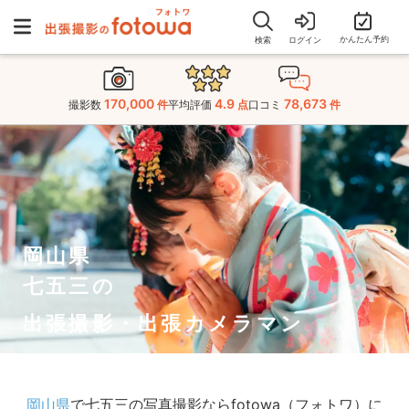
かんたん予約
検索
ログイン
170,000
4.9
78,673
撮影数
件
平均評価
点
口コミ
件
岡山県
七五三の
出張撮影・出張カメラマン
岡山県
で七五三の写真撮影ならfotowa（フォトワ）に