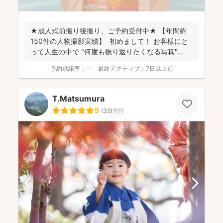
★成人式前撮り後撮り、ご予約受付中★ 【年間約
150件の人物撮影実績】 初めまして！ お客様にと
って人生の中で "何度も振り返りたくなる写真"...
予約承諾率：
--
最終アクティブ：
7日以上前
T.Matsumura
5
(
35
)
男性