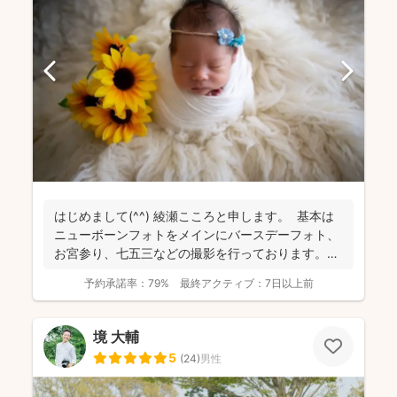
はじめまして(^^) 綾瀬こころと申します。 基本は
ニューボーンフォトをメインにバースデーフォト、
お宮参り、七五三などの撮影を行っております。
日...
予約承諾率：
79%
最終アクティブ：
7日以上前
境 大輔
5
(
24
)
男性