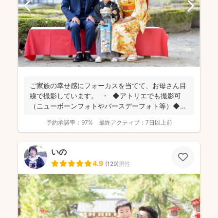
ご家族の幸せ感にフォーカスを当てて、お母さん目
線で撮影しています。 ・ ◆アトリエでも撮影可
（ニューボーンフォトやバースデーフォト等）◆
名...
予約承諾率：
97%
最終アクティブ：
7日以上前
いの
4.9
(
129
)
男性