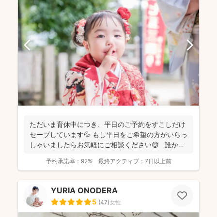
ただいま育休中につき、平日のご予約をすこしだけ
セーブしています💦 もし平日をご希望の方がいらっ
しゃいましたらお気軽にご相談ください😌 誰かに
と...
予約承諾率：
92%
最終アクティブ：
7日以上前
YURIA ONODERA
5
(
47
)
女性