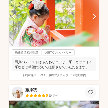
発達凸凹相談歓迎
LGBTQフレンドリー
写真のテイストはふんわりエアリー系、カッコイイ
系などご希望に応じて撮影させていただきます。
予約承諾率：
99%
最終アクティブ：
12時間以内
藤原凄
5
(
9
)
男性