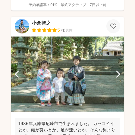
予約承諾率：
91%
最終アクティブ：
7日以上前
小倉智之
5
(
1
)
男性
1986年兵庫県尼崎市で生まれました。 カッコイイ
とか、頭が良いとか、足が速いとか、そんな男より