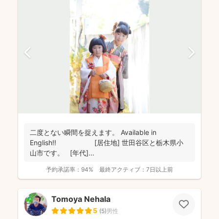
二度とない瞬間を捉えます。 Available in
English!! [居住地] 世田谷区と栃木県小
山市です。 [年代]...
予約承諾率：
94%
最終アクティブ：
7日以上前
Tomoya Nehala
5
(
5
)
男性