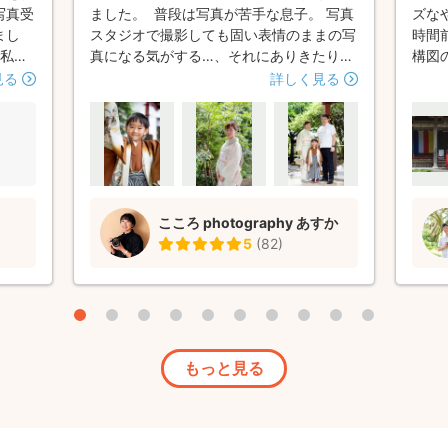
写真受
ました。 普段は写真が苦手な息子。 写真
ズな
まし
スタジオで撮影しても固い表情のままの写
時間
、私た
真になる気がする…、それにありきたりな
構図
にも配
写真にはしたくない、と思い切って出張カ
して
見る
詳しく見る
ラブル
メラマンをお願いすることにしました。
とが
く撮影
そして写真の雰囲気と紹介文であすかさん
ンク
いくつ
にお願いすることに決めました。 当日は
見る
慮など
あいにく土砂降りの雨でしたが、あすかさ
いい
最初
んは雨でも写真映えするスポットを探して
撮っ
しそう
くださり、とても土砂降りの中撮ったとは
なき
こころ photography あすか
た。家
思えない写真がたくさん撮れました。 息
く、
5
(
82
)
があ
子もあすかさんの雰囲気のおかげですぐに
とが
仲良くなりリラックスして撮影されていま
うい
した。 神社の関係者、他の参拝者やご家
です
族の方々に細心の注意を払いつつ撮影して
頂き、終盤ふと気がつくと青空が広がって
いました‼︎(これは本当に偶然) 仕上がりも
もっと見る
大満足で、家族だけでは絶対に撮ることが
できなかったであろう今だけの息子の自然
な表情と笑顔をたくさん残すことが出来ま
した。