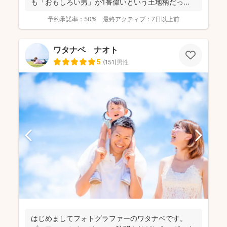
も「おもしろい男」が1番偉いという土地柄だった
ので、 ...
予約承諾率：
50%
最終アクティブ：
7日以上前
ワタナベ ナオト
5
(
151
)
男性
はじめましてフォトグラファーのワタナベです。