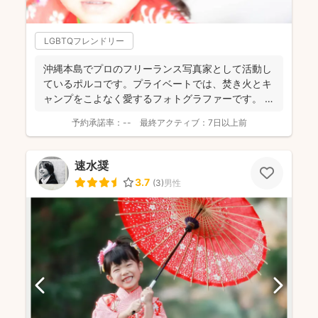
LGBTQフレンドリー
沖縄本島でプロのフリーランス写真家として活動し
ているポルコです。プライベートでは、焚き火とキ
ャンプをこよなく愛するフォトグラファーです。
ご自宅や公...
予約承諾率：
--
最終アクティブ：
7日以上前
速水奨
3.7
(
3
)
男性