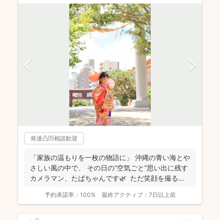
発達凸凹相談歓迎
「家族の温もりを一枚の物語に」 沖縄の青い海とや
さしい風の中で、 その日の“空気ごと”思い出に残す
カメラマン、たばちゃんです🌿 ただ笑顔を撮る
だ...
予約承諾率：
100%
最終アクティブ：
7日以上前