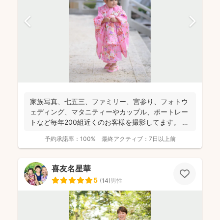
家族写真、七五三、ファミリー、宮参り、フォトウ
ェディング、マタニティーやカップル、ポートレー
トなど毎年200組近くのお客様を撮影してます。 ナ
チュラルで...
予約承諾率：
100%
最終アクティブ：
7日以上前
喜友名星華
5
(
14
)
男性