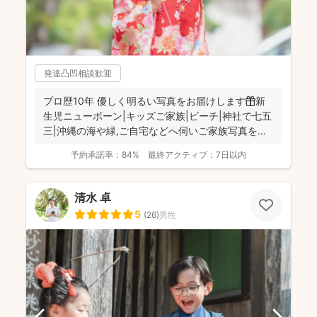
発達凸凹相談歓迎
プロ歴10年 優しく明るい写真をお届けします🎁新
生児ニューボーン|キッズご家族|ビーチ|神社で七五
三|沖縄の海や緑,ご自宅などへ伺いご家族写真をお
撮りして...
予約承諾率：
84%
最終アクティブ：
7日以内
清水 卓
5
(
26
)
男性