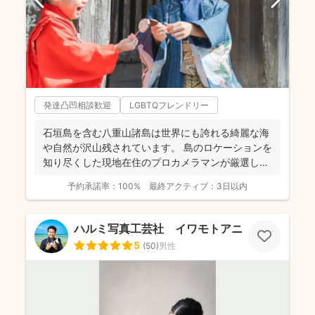
発達凸凹相談歓迎
LGBTQフレンドリー
石垣島を含む八重山諸島は世界にも誇れる綺麗な海
や自然が沢山残されています。 島のロケーションを
知り尽くした現地在住のプロカメラマンが厳選した
ビーチや森の...
予約承諾率：
100%
最終アクティブ：
3日以内
ハルミ写真工芸社 イワモトアニ
5
(
50
)
男性