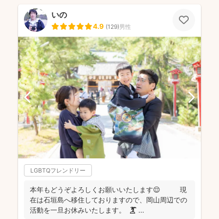
いの
4.9
(
129
)
男性
LGBTQフレンドリー
本年もどうぞよろしくお願いいたします😌 現
在は石垣島へ移住しておりますので、岡山周辺での
活動を一旦お休みいたします。 🏝️ ...