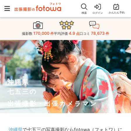
かんたん予約
検索
ログイン
170,000
4.9
78,673
撮影数
件
平均評価
点
口コミ
件
沖縄県
七五三の
出張撮影・出張カメラマン
沖縄県
で七五三の写真撮影ならfotowa（フォトワ）に