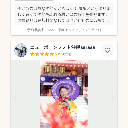
子どもの自然な笑顔がいちばん！ 撮影というより楽
しく遊んで笑顔あふれる思い出の時間を作ります。
お宮参りは追加料金なしで自宅と神社の２カ所で撮
影で...
予約承諾率：
68%
最終アクティブ：
7日以上前
ニューボーンフォト沖縄sarasa
5
(
51
)
女性