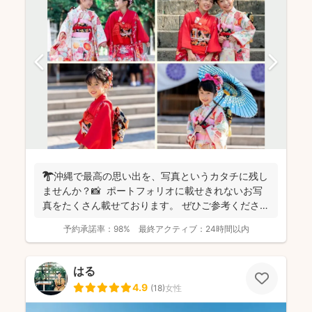
🌴沖縄で最高の思い出を、写真というカタチに残し
ませんか？📸 ポートフォリオに載せきれないお写
真をたくさん載せております。 ぜひご参考ください
ませ✨...
予約承諾率：
98%
最終アクティブ：
24時間以内
はる
4.9
(
18
)
女性