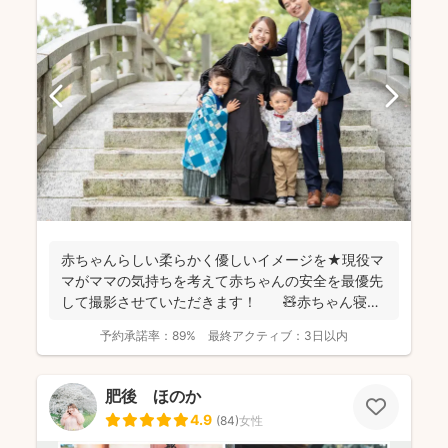
赤ちゃんらしい柔らかく優しいイメージを★現役マ
マがママの気持ちを考えて赤ちゃんの安全を最優先
して撮影させていただきます！ 🧸赤ちゃん寝か
しつけ...
予約承諾率：
89%
最終アクティブ：
3日以内
肥後 ほのか
4.9
(
84
)
女性