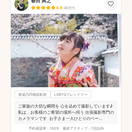
春田 典之
4.8
(
4
)
男性
発達凸凹相談歓迎
LGBTQフレンドリー
ご家族の大切な瞬間を 心を込めて撮影しています♪
私は、お客様のご希望の場所へ伺う 出張撮影専門の
カメラマンです お子さま一人ひとりのペー...
予約承諾率：
100%
最終アクティブ：
7日以内