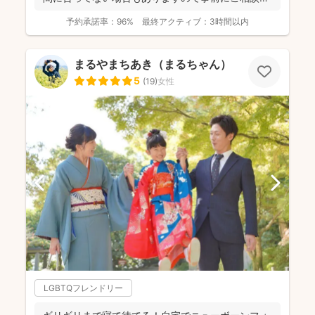
だ...
予約承諾率：
96%
最終アクティブ：
3時間以内
まるやまちあき（まるちゃん）
5
(
19
)
女性
LGBTQフレンドリー