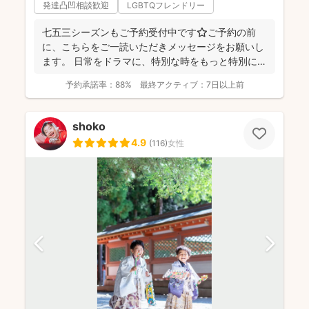
発達凸凹相談歓迎
LGBTQフレンドリー
七五三シーズンもご予約受付中です⭐️ご予約の前
に、こちらをご一読いただきメッセージをお願いし
ます。 日常をドラマに、特別な時をもっと特別に
☆福岡を拠点に...
予約承諾率：
88%
最終アクティブ：
7日以上前
shoko
4.9
(
116
)
女性