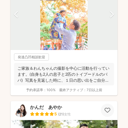
発達凸凹相談歓迎
ご家族＆わんちゃんの撮影を中心に活動を行ってい
ます。(自身も2人の息子と2匹のトイプードルのパ
パ) 写真を見返した時に、１日の思い出をご自分自
身で、...
予約承諾率：
100%
最終アクティブ：
7日以上前
かんだ あやか
5
(
21
)
女性