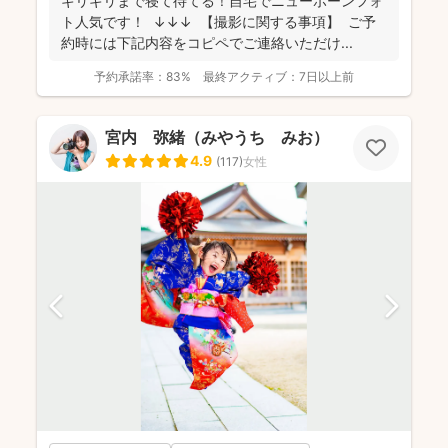
ギリギリまで寝て待てる！自宅でニューボーンフォ
ト人気です！ ↓↓↓ 【撮影に関する事項】 ご予
約時には下記内容をコピペでご連絡いただけ...
予約承諾率：
83%
最終アクティブ：
7日以上前
宮内 弥緒（みやうち みお）
4.9
(
117
)
女性