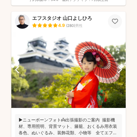
エフスタジオ 山口よしひろ
4.9
(
280
)
男性
▶︎ニューボーンフォト👼出張撮影のご案内 撮影機
材、専用照明、背景マット、籐籠、おくるみ用衣装
各色、ぬいぐるみ、装飾花類、小物等 全てエフ・