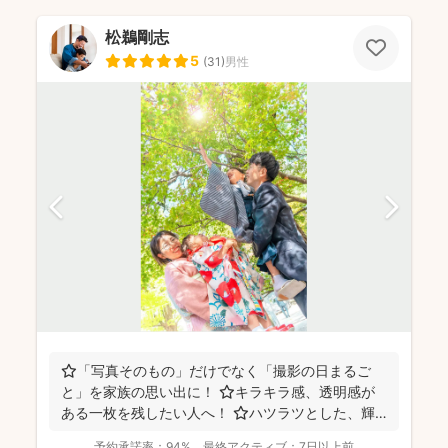
松鵜剛志
5
(
31
)
男性
⭐️「写真そのもの」だけでなく「撮影の日まるご
と」を家族の思い出に！ ⭐️キラキラ感、透明感が
ある一枚を残したい人へ！ ⭐️ハツラツとした、輝
くような...
予約承諾率：
94%
最終アクティブ：
7日以上前