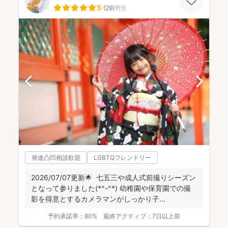
5
(
29
)
男性
発達凸凹相談歓迎
LGBTQフレンドリー
2026/07/07更新🌟 七五三や成人式前撮りシーズン
となって参りました(*^-^*) 幼稚園や保育園での撮
影を得意とするカメラマンがしっかり子...
予約承諾率：
80%
最終アクティブ：
7日以上前