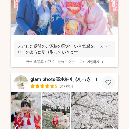
ふとした瞬間のご家族の愛おしい空気感を、 ストー
リーのように切り取っていきます！
予約承諾率：
97%
最終アクティブ：
12時間以内
glam photo高木皓史 (あっきー)
5
(
317
)
男性