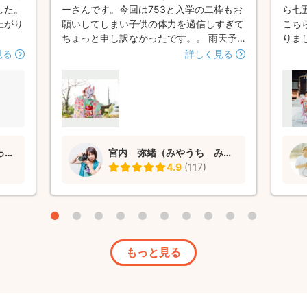
した。
ーさんです。今回は753と入学の二枠もお
ら七
上がり
願いしてしまい子供の体力を過信しすぎて
こち
ちょっと申し訳なかったです。。 雨天予
りま
報がでてしまい急な変更な上に次のお客様
き、
見る
詳しく見る
までのわずかな時間をいっぱいに作ってく
く、
ださってありがたいやら申し訳ないやらで
も満
私の方が反省しております。 ただ！お写
真も持参してくださった傘も素人着替えの
着物でありながら綺麗に取ってくださり大
変嬉しくありがたく思います。 きっと
glam photo高木皓史 (あっきー)
宮内 弥緒（みやうち みお）
色々なところでご活躍のことと存じます。
4.9
(
117
)
またいつか、私の方も準備万端にしておね
がいできれば幸いに思います。 ありがと
うございました！！
もっと見る