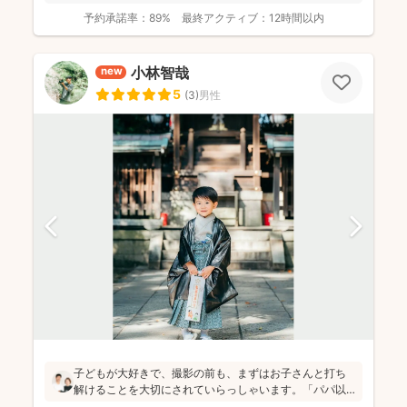
スタジオが...
予約承諾率：
89%
最終アクティブ：
12時間以内
小林智哉
new
5
(
3
)
男性
子どもが大好きで、撮影の前も、まずはお子さんと打ち
解けることを大切にされていらっしゃいます。「パパ以
外の男の人は苦手だったけど、小林さんには懐きまし