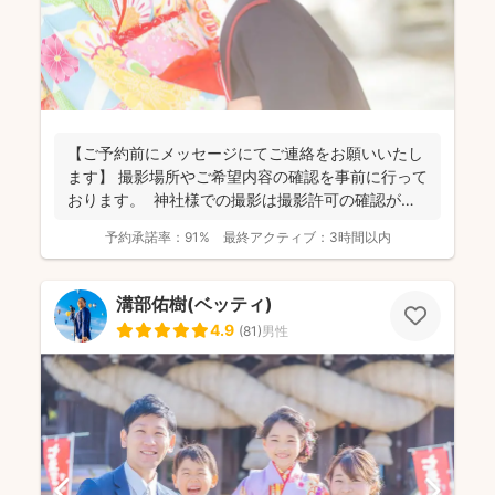
【ご予約前にメッセージにてご連絡をお願いいたし
ます】 撮影場所やご希望内容の確認を事前に行って
おります。 神社様での撮影は撮影許可の確認が必
要にな...
予約承諾率：
91%
最終アクティブ：
3時間以内
溝部佑樹(ベッティ)
4.9
(
81
)
男性