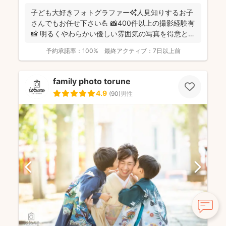
た！」というお声も！明るく優しい雰囲気の仕上がりの
子ども大好きフォトグラファー✨人見知りするお子
写真をお求めの方にはぜひおすすめです♪
さんでもお任せ下さい💪 📸400件以上の撮影経験有
📸 明るくやわらかい優しい雰囲気の写真を得意とし
ていま...
予約承諾率：
100%
最終アクティブ：
7日以上前
family photo torune
4.9
(
90
)
男性