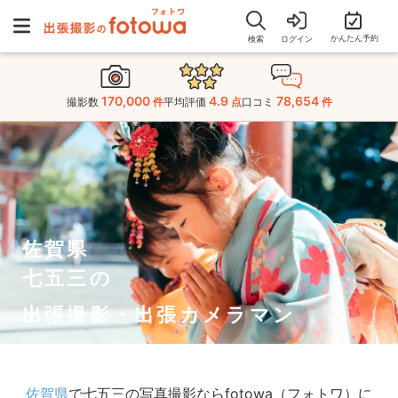
かんたん予約
検索
ログイン
170,000
4.9
78,654
撮影数
件
平均評価
点
口コミ
件
佐賀県
七五三の
出張撮影・出張カメラマン
佐賀県
で七五三の写真撮影ならfotowa（フォトワ）に