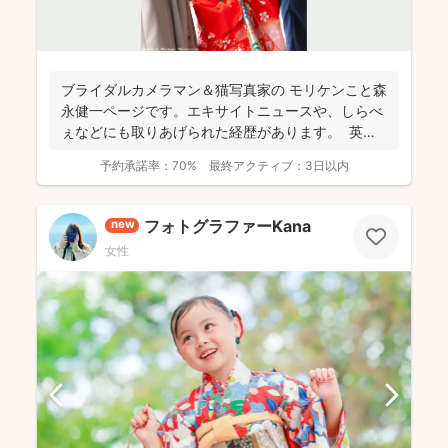
ブライダルカメラマン＆猫写真家の​ モリケンこと森
永健一ページです。エキサイトニュースや、しらべ
ぇなどにも取りあげられた経歴があります。 英語
で...
予約承諾率：
70%
最終アクティブ：
3日以内
フォトグラファーKana
new
女性