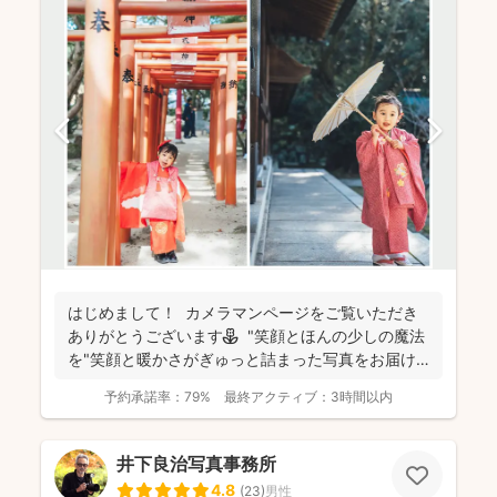
はじめまして！ カメラマンページをご覧いただき
ありがとうございます⚘ "笑顔とほんの少しの魔法
を"笑顔と暖かさがぎゅっと詰まった写真をお届け
します...
予約承諾率：
79%
最終アクティブ：
3時間以内
井下良治写真事務所
4.8
(
23
)
男性