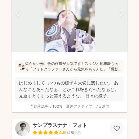
柔らかい光、色の作風が人気です！スタジオ勤務歴もあ
り「フォトグラファーさんから元気をもらえた」「撮影
が楽しかった」と評判です！かしこまった目線ありきの
写真ではなく、お子さん・親御さんの目線で、自然な様
はじめまして いつもの様子を大切に残したい。 あ
子を撮影してお届けします(^^)
んなことあったなぁ、とかこれ好きだったなぁと。
見返すとくすっと笑えるような、 日々の様子...
予約承諾率：
100%
最終アクティブ：
7日以内
サンプラスナナ・フォト
4.9
(
48
)
男性