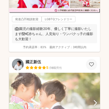
発達凸凹相談歓迎
LGBTQフレンドリー
🏫園児の撮影経験20年、優しく丁寧に撮影いたし
ます📷✨赤ちゃん、人見知り・ワンパクっ子の撮影
も大歓迎！
予約承諾率：
83%
最終アクティブ：
3時間以内
國正新伍
5
(
165
)
男性