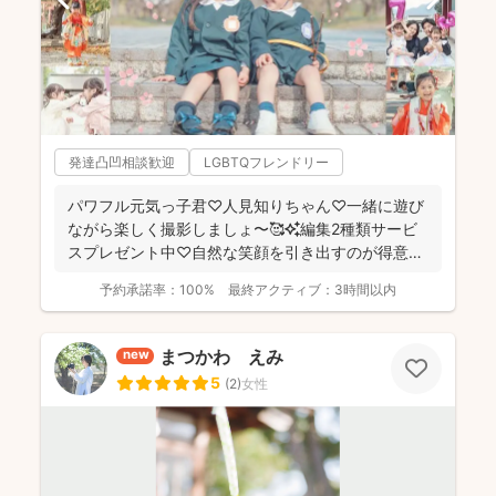
発達凸凹相談歓迎
LGBTQフレンドリー
パワフル元気っ子君♡人見知りちゃん♡一緒に遊び
ながら楽しく撮影しましょ〜🥰✨編集2種類サービ
スプレゼント中♡自然な笑顔を引き出すのが得意な
NANAです😚🙌...
予約承諾率：
100%
最終アクティブ：
3時間以内
まつかわ えみ
new
5
(
2
)
女性