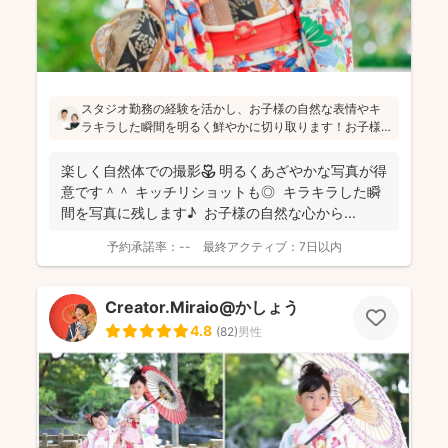
スタジオ勤務の経験を活かし、お子様の自然な表情やキ
ラキラした瞬間を明るく鮮やかに切り取ります！お子様
のペースを大切にし、たくさんお話しして緊張をほぐし
ながら「楽しかった！」と思っていただけるよう、そし
楽しく自然体での撮影🌷 明るくあざやかな写真が得
て親御さんに安心していただける撮影をお心掛けている
意です＾＾ キッチリショットも◎ キラキラした瞬
とのことです(^^)
間を写真に残します♪ お子様の自然な心から...
予約承諾率：
--
最終アクティブ：
7日以内
Creator.Miraio@かしょう
4.8
(
82
)
男性