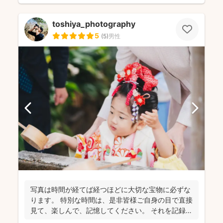
toshiya_photography
5
(
5
)
男性
写真は時間が経てば経つほどに大切な宝物に必ずな
ります。 特別な時間は、是非皆様ご自身の目で直接
見て、楽しんで、記憶してください。 それを記録す
るために...