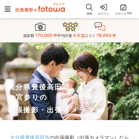
かんたん予約
検索
ログイン
170,000
4.9
78,664
撮影数
件
平均評価
点
口コミ
件
大分県豊後高田市
お宮参りの
出張撮影・出張カメラマン
大分県豊後高田市
の出張撮影（出張カメラマン）なら