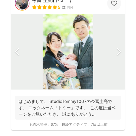
今冨 圭亮(トミー）
5
(
3
)
男性
はじめまして。 StudioTommy1007の今冨圭亮で
す。 ニックネーム「トミー」です。 この度は当ペ
ージをご覧いただき、 誠にありがとう...
予約承諾率：
67%
最終アクティブ：
7日以上前