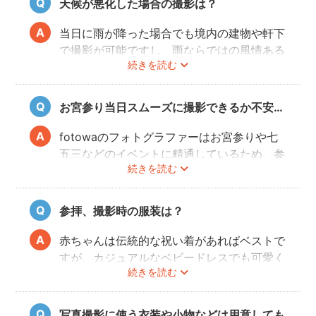
天候が悪化した場合の撮影は？
残る記念写真を撮影できます。
当日に雨が降った場合でも境内の建物や軒下
で撮影が可能ですし、雨ならではの風情ある
続きを読む
写真にも仕上がります。
また、撮影の実施が難しいと判断される天候
不良の場合、事前にフォトグラファーと決行
お宮参り当日スムーズに撮影できるか不安…
もしくは日時変更を相談してください。
日時変更方法は
こちら
をご参照ください。
fotowaのフォトグラファーはお宮参りや七
五三などのイベントに精通しているため、参
続きを読む
拝や家族団欒を乱すことなくスムーズに撮影
することができます。
参拝、撮影時の服装は？
赤ちゃんは伝統的な祝い着があればベストで
すが、カジュアルなベビードレスでも可愛く
続きを読む
写すことができます。またご両親も着物を着
ると雰囲気が出ますが、洋服でもおしゃれな
写真に仕上がります。
写真撮影に使う衣装や小物などは用意しても