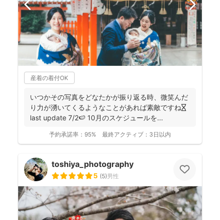
産着の着付OK
いつかその写真をどなたかが振り返る時、微笑んだ
り力が湧いてくるようなことがあれば素敵ですね⏳
last update 7/2🍉 10月のスケジュールを...
予約承諾率：
95%
最終アクティブ：
3日以内
toshiya_photography
5
(
5
)
男性