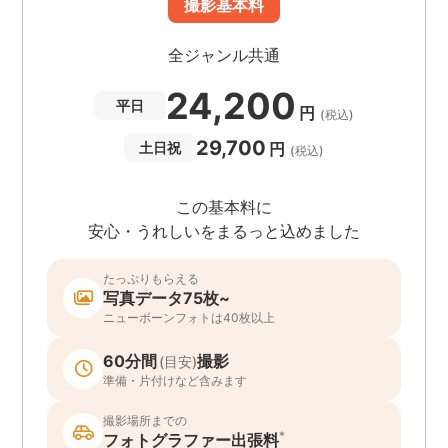
撮影基本料
全ジャンル共通
24,200
平日
円
(税込)
29,700
円
土日祝
(税込)
この基本料に
安心・うれしいをまるっと込めました
たっぷりもらえる
写真データ75枚~
ニューボーンフォトは40枚以上
60分間
撮影
(目安)
準備・片付けなど含みます
撮影場所までの
*
フォトグラファー出張料