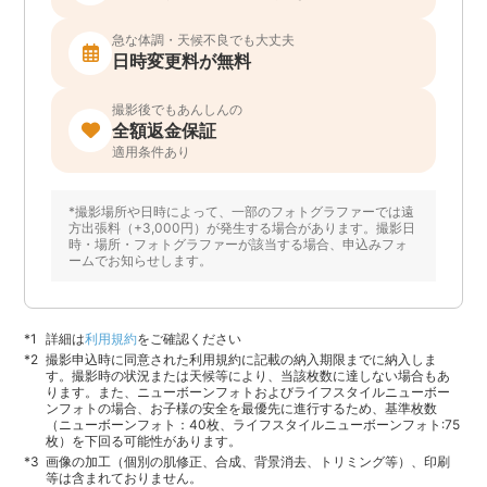
急な体調・天候不良でも大丈夫
日時変更料が無料
撮影後でもあんしんの
全額返金保証
適用条件あり
*撮影場所や日時によって、一部のフォトグラファーでは遠
方出張料（+3,000円）が発生する場合があります。撮影日
時・場所・フォトグラファーが該当する場合、申込みフォ
ームでお知らせします。
詳細は
利用規約
をご確認ください
撮影申込時に同意された利用規約に記載の納入期限までに納入しま
す。撮影時の状況または天候等により、当該枚数に達しない場合もあ
ります。また、ニューボーンフォトおよびライフスタイルニューボー
ンフォトの場合、お子様の安全を最優先に進行するため、基準枚数
（ニューボーンフォト：40枚、ライフスタイルニューボーンフォト:75
枚）を下回る可能性があります。
画像の加工（個別の肌修正、合成、背景消去、トリミング等）、印刷
等は含まれておりません。