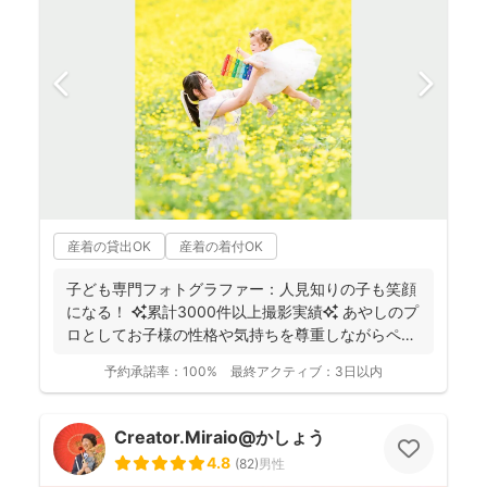
産着の貸出OK
産着の着付OK
子ども専門フォトグラファー：人見知りの子も笑顔
になる！ ✨累計3000件以上撮影実績✨ あやしのプ
ロとしてお子様の性格や気持ちを尊重しながらペー
スに合...
予約承諾率：
100%
最終アクティブ：
3日以内
Creator.Miraio@かしょう
4.8
(
82
)
男性