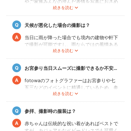
やご家族みんなの澄んだ表情を写真におさめ
続きを読む
ることできオススメですが、当日は慌ただし
くて撮影はちょっと…という場合でも、出発
前のご自宅や参拝後のお食事会など想い出に
天候が悪化した場合の撮影は？
残る記念写真を撮影できます。
当日に雨が降った場合でも境内の建物や軒下
で撮影が可能ですし、雨ならではの風情ある
続きを読む
写真にも仕上がります。
また、撮影の実施が難しいと判断される天候
不良の場合、事前にフォトグラファーと決行
お宮参り当日スムーズに撮影できるか不安…
もしくは日時変更を相談してください。
日時変更方法は
こちら
をご参照ください。
fotowaのフォトグラファーはお宮参りや七
五三などのイベントに精通しているため、参
続きを読む
拝や家族団欒を乱すことなくスムーズに撮影
することができます。
参拝、撮影時の服装は？
赤ちゃんは伝統的な祝い着があればベストで
すが、カジュアルなベビードレスでも可愛く