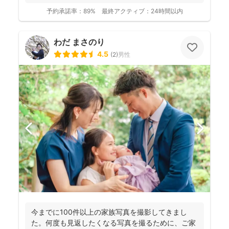
スタジオが...
予約承諾率：
89%
最終アクティブ：
24時間以内
わだ まさのり
4.5
(
2
)
男性
今までに100件以上の家族写真を撮影してきまし
た。何度も見返したくなる写真を撮るために、ご家