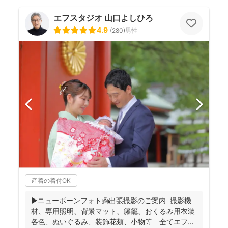
エフスタジオ 山口よしひろ
4.9
(
280
)
男性
産着の着付OK
▶︎ニューボーンフォト👼出張撮影のご案内 撮影機
材、専用照明、背景マット、籐籠、おくるみ用衣装
各色、ぬいぐるみ、装飾花類、小物等 全てエフ・