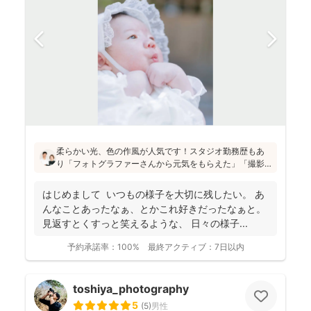
柔らかい光、色の作風が人気です！スタジオ勤務歴もあ
り「フォトグラファーさんから元気をもらえた」「撮影
が楽しかった」と評判です！かしこまった目線ありきの
写真ではなく、お子さん・親御さんの目線で、自然な様
はじめまして いつもの様子を大切に残したい。 あ
子を撮影してお届けします(^^)
んなことあったなぁ、とかこれ好きだったなぁと。
見返すとくすっと笑えるような、 日々の様子...
予約承諾率：
100%
最終アクティブ：
7日以内
toshiya_photography
5
(
5
)
男性