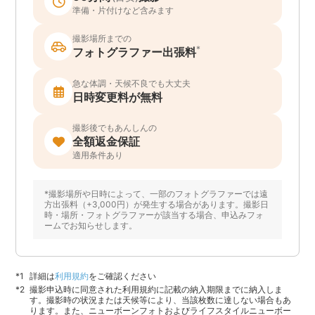
準備・片付けなど含みます
撮影場所までの
*
フォトグラファー出張料
急な体調・天候不良でも大丈夫
日時変更料が無料
撮影後でもあんしんの
全額返金保証
適用条件あり
*撮影場所や日時によって、一部のフォトグラファーでは遠
方出張料（+3,000円）が発生する場合があります。撮影日
時・場所・フォトグラファーが該当する場合、申込みフォ
ームでお知らせします。
詳細は
利用規約
をご確認ください
撮影申込時に同意された利用規約に記載の納入期限までに納入しま
す。撮影時の状況または天候等により、当該枚数に達しない場合もあ
ります。また、ニューボーンフォトおよびライフスタイルニューボー