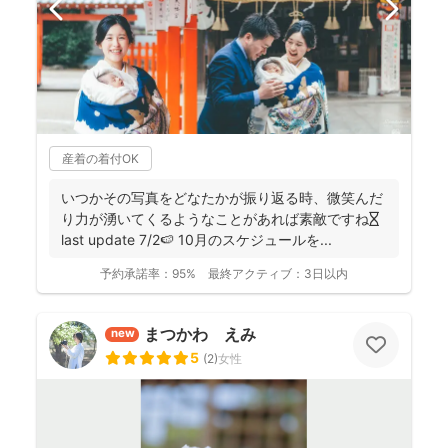
産着の着付OK
いつかその写真をどなたかが振り返る時、微笑んだ
り力が湧いてくるようなことがあれば素敵ですね⏳
last update 7/2🍉 10月のスケジュールを...
予約承諾率：
95%
最終アクティブ：
3日以内
まつかわ えみ
new
5
(
2
)
女性