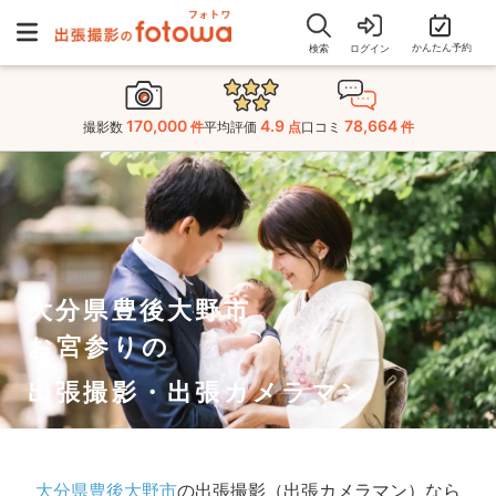
かんたん予約
検索
ログイン
170,000
4.9
78,664
撮影数
件
平均評価
点
口コミ
件
大分県豊後大野市
お宮参りの
出張撮影・出張カメラマン
大分県豊後大野市
の出張撮影（出張カメラマン）なら