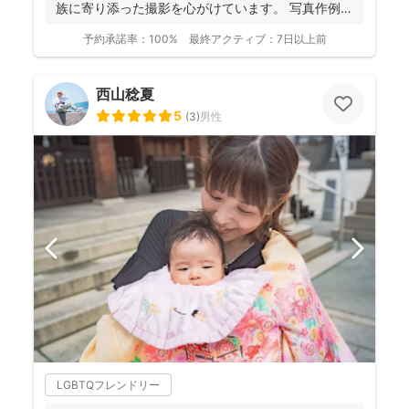
族に寄り添った撮影を心がけています。 写真作例は
Instag...
予約承諾率：
100%
最終アクティブ：
7日以上前
西山稔夏
5
(
3
)
男性
LGBTQフレンドリー