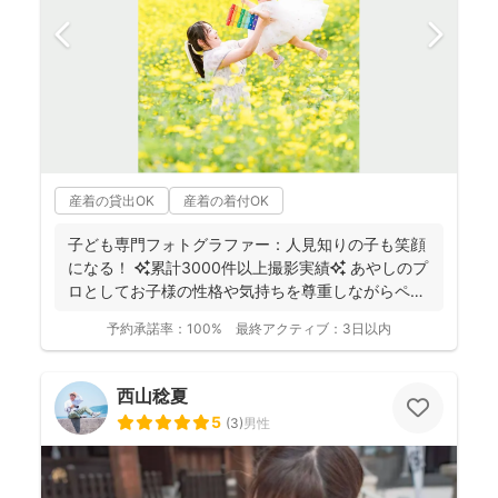
産着の貸出OK
産着の着付OK
子ども専門フォトグラファー：人見知りの子も笑顔
になる！ ✨累計3000件以上撮影実績✨ あやしのプ
ロとしてお子様の性格や気持ちを尊重しながらペー
スに合...
予約承諾率：
100%
最終アクティブ：
3日以内
西山稔夏
5
(
3
)
男性