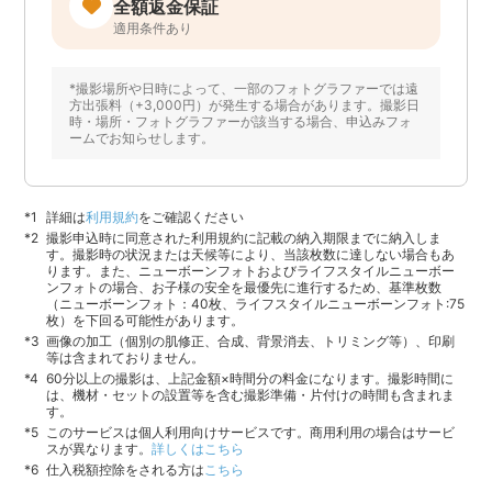
全額返金保証
適用条件あり
*撮影場所や日時によって、一部のフォトグラファーでは遠
方出張料（+3,000円）が発生する場合があります。撮影日
時・場所・フォトグラファーが該当する場合、申込みフォ
ームでお知らせします。
詳細は
利用規約
をご確認ください
撮影申込時に同意された利用規約に記載の納入期限までに納入しま
す。撮影時の状況または天候等により、当該枚数に達しない場合もあ
ります。また、ニューボーンフォトおよびライフスタイルニューボー
ンフォトの場合、お子様の安全を最優先に進行するため、基準枚数
（ニューボーンフォト：40枚、ライフスタイルニューボーンフォト:75
枚）を下回る可能性があります。
画像の加工（個別の肌修正、合成、背景消去、トリミング等）、印刷
等は含まれておりません。
60分以上の撮影は、上記金額×時間分の料金になります。撮影時間に
は、機材・セットの設置等を含む撮影準備・片付けの時間も含まれま
す。
このサービスは個人利用向けサービスです。商用利用の場合はサービ
スが異なります。
詳しくはこちら
仕入税額控除をされる方は
こちら