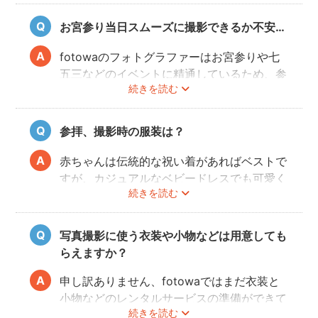
また、撮影の実施が難しいと判断される天候
不良の場合、事前にフォトグラファーと決行
お宮参り当日スムーズに撮影できるか不安…
もしくは日時変更を相談してください。
日時変更方法は
こちら
をご参照ください。
fotowaのフォトグラファーはお宮参りや七
五三などのイベントに精通しているため、参
続きを読む
拝や家族団欒を乱すことなくスムーズに撮影
することができます。
参拝、撮影時の服装は？
赤ちゃんは伝統的な祝い着があればベストで
すが、カジュアルなベビードレスでも可愛く
続きを読む
写すことができます。またご両親も着物を着
ると雰囲気が出ますが、洋服でもおしゃれな
写真に仕上がります。
写真撮影に使う衣装や小物などは用意しても
らえますか？
申し訳ありません、fotowaではまだ衣装と
小物などのレンタルサービスの準備ができて
続きを読む
おりませんので、お客様ご自身にご用意をお