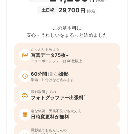
(税込)
29,700
円
土日祝
(税込)
この基本料に
安心・うれしいをまるっと込めました
たっぷりもらえる
写真データ75枚~
ニューボーンフォトは40枚以上
60分間
撮影
(目安)
準備・片付けなど含みます
撮影場所までの
*
フォトグラファー出張料
急な体調・天候不良でも大丈夫
日時変更料が無料
撮影後でもあんしんの