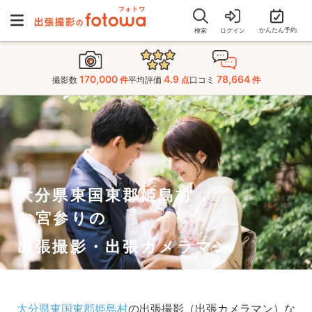
かんたん予約
検索
ログイン
170,000
4.9
78,664
撮影数
件
平均評価
点
口コミ
件
大分県東国東郡姫島村
お宮参りの
出張撮影・出張カメラマン
大分県東国東郡姫島村
の出張撮影（出張カメラマン）な