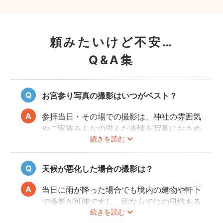
頼みたいけど不安…
Q&A集
お宮参り写真の撮影はいつがベスト？
参拝当日・その場での撮影は、神社の雰囲気
やご家族みんなの澄んだ表情を写真におさめ
続きを読む
ることできオススメですが、当日は慌ただし
くて撮影はちょっと…という場合でも、出発
前のご自宅や参拝後のお食事会など想い出に
天候が悪化した場合の撮影は？
残る記念写真を撮影できます。
当日に雨が降った場合でも境内の建物や軒下
で撮影が可能ですし、雨ならではの風情ある
続きを読む
写真にも仕上がります。