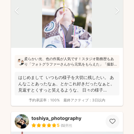
柔らかい光、色の作風が人気です！スタジオ勤務歴もあ
り「フォトグラファーさんから元気をもらえた」「撮影
が楽しかった」と評判です！かしこまった目線ありきの
写真ではなく、お子さん・親御さんの目線で、自然な様
はじめまして いつもの様子を大切に残したい。 あ
子を撮影してお届けします(^^)
んなことあったなぁ、とかこれ好きだったなぁと。
見返すとくすっと笑えるような、 日々の様子...
予約承諾率：
100%
最終アクティブ：
3日以内
toshiya_photography
5
(
5
)
男性