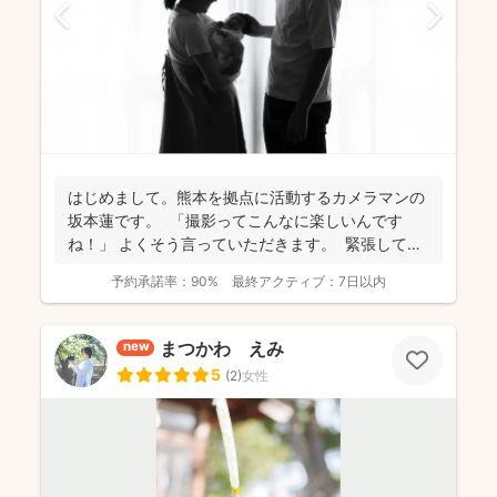
はじめまして。熊本を拠点に活動するカメラマンの
坂本蓮です。 「撮影ってこんなに楽しいんです
ね！」 よくそう言っていただきます。 緊張してい
た...
予約承諾率：
90%
最終アクティブ：
7日以内
まつかわ えみ
new
5
(
2
)
女性