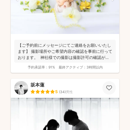
【ご予約前にメッセージにてご連絡をお願いいたし
ます】 撮影場所やご希望内容の確認を事前に行って
おります。 神社様での撮影は撮影許可の確認が必
要にな...
予約承諾率：
91%
最終アクティブ：
3時間以内
坂本蓮
5
(
34
)
男性