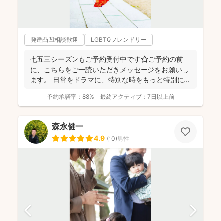
発達凸凹相談歓迎
LGBTQフレンドリー
七五三シーズンもご予約受付中です⭐️ご予約の前
に、こちらをご一読いただきメッセージをお願いし
ます。 日常をドラマに、特別な時をもっと特別に
☆福岡を拠点に...
予約承諾率：
88%
最終アクティブ：
7日以上前
森永健一
4.9
(
10
)
男性