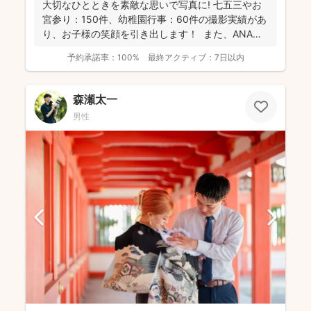
大切なひとときを素敵な思いで写真に! 七五三やお
宮参り：150件、幼稚園行事：60件の撮影実績があ
り、お子様の笑顔を引き出します！ また、ANA
の...
予約承諾率：
100%
最終アクティブ：
7日以内
森瀬太一
男性