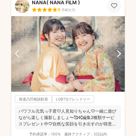
NANA( NANA FILM )
5
(
14
)
女性
発達凸凹相談歓迎
LGBTQフレンドリー
パワフル元気っ子君♡人見知りちゃん♡一緒に遊び
ながら楽しく撮影しましょ〜🥰✨編集2種類サービ
スプレゼント中♡自然な笑顔を引き出すのが得意な
NANAです😚🙌...
予約承諾率：
100%
最終アクティブ：
3日以内