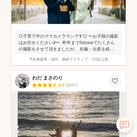
◎子育て中のママカメラマンです◎ 〜お子様の撮影
はお任せください♪〜 昨年までfotowaでたくさん
の撮影をさせて頂きましたが、 妊娠・出産を経...
予約承諾率：
68%
最終アクティブ：
7日以上前
わだ まさのり
4.5
(
2
)
男性