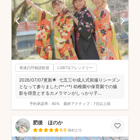
発達凸凹相談歓迎
LGBTQフレンドリー
2026/07/07更新🌟 七五三や成人式前撮りシーズン
となって参りました(*^-^*) 幼稚園や保育園での撮
影を得意とするカメラマンがしっかり子...
予約承諾率：
80%
最終アクティブ：
7日以上前
肥後 ほのか
4.9
(
84
)
女性