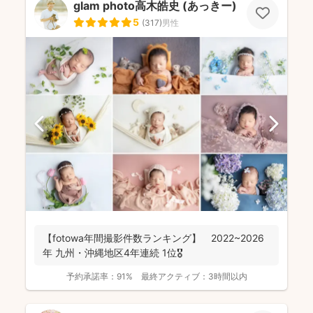
glam photo高木皓史 (あっきー)
5
(
317
)
男性
【fotowa年間撮影件数ランキング】 2022~2026
年 九州・沖縄地区4年連続 1位🎖️
予約承諾率：
91%
最終アクティブ：
3時間以内