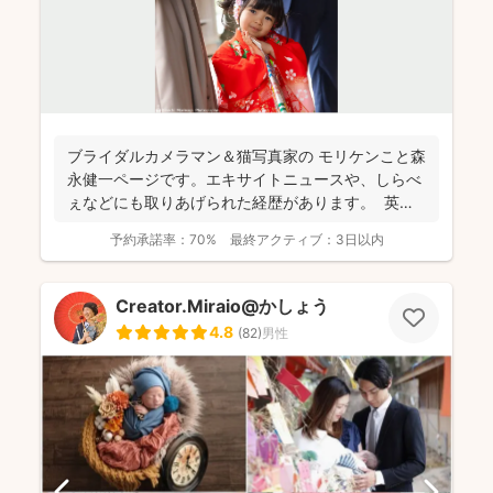
ブライダルカメラマン＆猫写真家の​ モリケンこと森
永健一ページです。エキサイトニュースや、しらべ
ぇなどにも取りあげられた経歴があります。 英語
で...
予約承諾率：
70%
最終アクティブ：
3日以内
Creator.Miraio@かしょう
4.8
(
82
)
男性