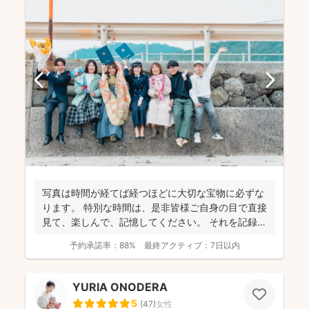
写真は時間が経てば経つほどに大切な宝物に必ずな
ります。 特別な時間は、是非皆様ご自身の目で直接
見て、楽しんで、記憶してください。 それを記録す
るために...
予約承諾率：
88%
最終アクティブ：
7日以内
YURIA ONODERA
5
(
47
)
女性