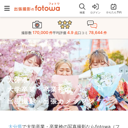
かんたん予約
検索
ログイン
170,000
4.9
78,644
撮影数
件
平均評価
点
口コミ
件
大分県
大学卒業・卒業袴の
出張撮影・出張カメラマン
大分県
で大学卒業・卒業袴の写真撮影ならfotowa（フ