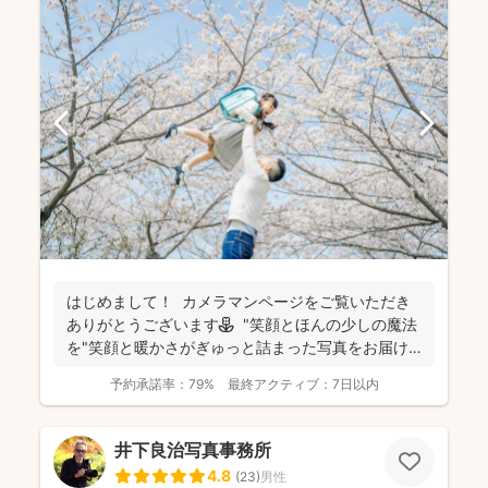
はじめまして！ カメラマンページをご覧いただき
ありがとうございます⚘ "笑顔とほんの少しの魔法
を"笑顔と暖かさがぎゅっと詰まった写真をお届け
します...
予約承諾率：
79%
最終アクティブ：
7日以内
井下良治写真事務所
4.8
(
23
)
男性