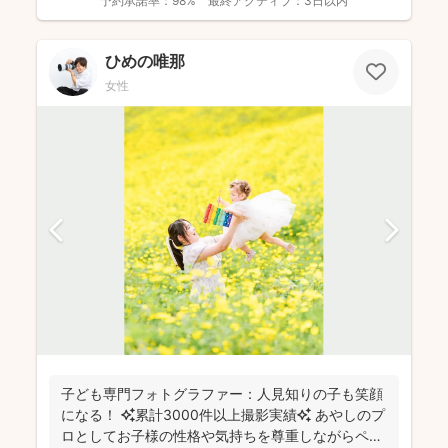
予約承諾率：
98%
最終アクティブ：
3日以内
ひめの唯那
女性
子ども専門フォトグラファー：人見知りの子も笑顔
になる！ ✨累計3000件以上撮影実績✨ あやしのプ
ロとしてお子様の性格や気持ちを尊重しながらペー