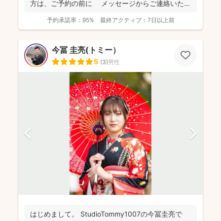
方は、ご予約の前に メッセージからご連絡いただ
ける...
予約承諾率：
95%
最終アクティブ：
7日以上前
今冨 圭亮(トミー）
5
(
3
)
男性
はじめまして。 StudioTommy1007の今冨圭亮で