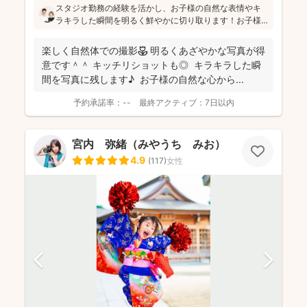
スタジオ勤務の経験を活かし、お子様の自然な表情やキ
ラキラした瞬間を明るく鮮やかに切り取ります！お子様
のペースを大切にし、たくさんお話しして緊張をほぐし
ながら「楽しかった！」と思っていただけるよう、そし
楽しく自然体での撮影🌷 明るくあざやかな写真が得
て親御さんに安心していただける撮影をお心掛けている
意です＾＾ キッチリショットも◎ キラキラした瞬
とのことです(^^)
間を写真に残します♪ お子様の自然な心から...
予約承諾率：
--
最終アクティブ：
7日以内
宮内 弥緒（みやうち みお）
4.9
(
117
)
女性