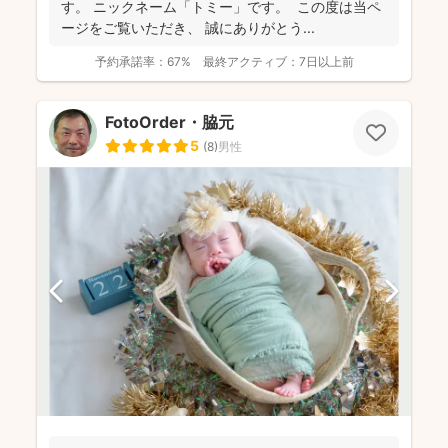
す。 ニックネーム「トミー」です。 この度は当ペ
ージをご覧いただき、 誠にありがとう...
予約承諾率：
67%
最終アクティブ：
7日以上前
FotoOrder・脇元
5
(
8
)
男性