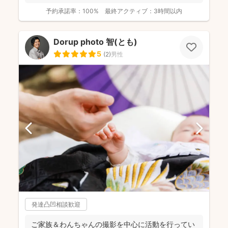
スに合...
予約承諾率：
100%
最終アクティブ：
3時間以内
Dorup photo 智(とも)
5
(
2
)
男性
発達凸凹相談歓迎
ご家族＆わんちゃんの撮影を中心に活動を行ってい