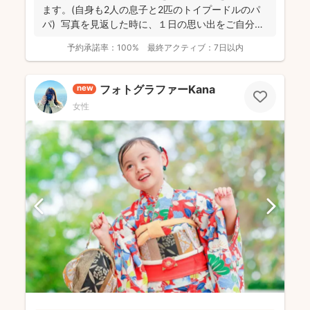
ます。(自身も2人の息子と2匹のトイプードルのパ
パ) 写真を見返した時に、１日の思い出をご自分自
身で、...
予約承諾率：
100%
最終アクティブ：
7日以内
フォトグラファーKana
new
女性