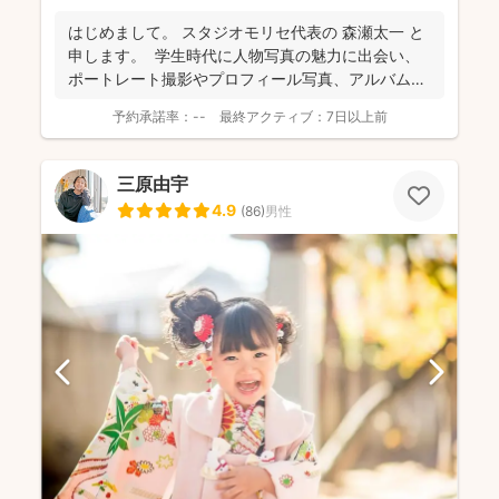
はじめまして。 スタジオモリセ代表の 森瀬太一 と
申します。 学生時代に人物写真の魅力に出会い、
ポートレート撮影やプロフィール写真、アルバム
制...
予約承諾率：
--
最終アクティブ：
7日以上前
三原由宇
4.9
(
86
)
男性