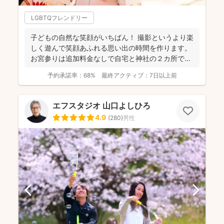
LGBTQフレンドリー
子どもの自然な笑顔がいちばん！ 撮影というより楽
しく遊んで笑顔あふれる思い出の時間を作ります。
お宮参りは追加料金なしで自宅と神社の２カ所で撮
影で...
予約承諾率：
68%
最終アクティブ：
7日以上前
エフスタジオ 山口よしひろ
4.9
(
280
)
男性