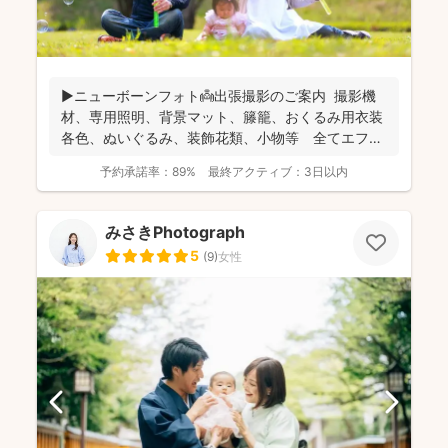
▶︎ニューボーンフォト👼出張撮影のご案内 撮影機
材、専用照明、背景マット、籐籠、おくるみ用衣装
各色、ぬいぐるみ、装飾花類、小物等 全てエフ・
スタジオが...
予約承諾率：
89%
最終アクティブ：
3日以内
みさきPhotograph
5
(
9
)
女性