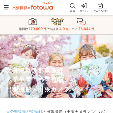
かんたん予約
検索
ログイン
170,000
4.9
78,644
撮影数
件
平均評価
点
口コミ
件
大分県玖珠郡玖珠町
大学卒業・卒業袴の
出張撮影・出張カメラマン
大分県玖珠郡玖珠町
の出張撮影（出張カメラマン）なら