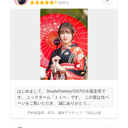
5
(
3
)
男性
はじめまして。 StudioTommy1007の今冨圭亮で
す。 ニックネーム「トミー」です。 この度は当ペ
ージをご覧いただき、 誠にありがとう...
予約承諾率：
67%
最終アクティブ：
7日以上前