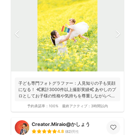
子ども専門フォトグラファー：人見知りの子も笑顔
になる！ ✨累計3000件以上撮影実績✨ あやしのプ
ロとしてお子様の性格や気持ちを尊重しながらペー
スに合...
予約承諾率：
100%
最終アクティブ：
3時間以内
Creator.Miraio@かしょう
4.8
(
82
)
男性