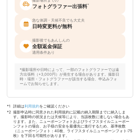
撮影場所までの
*
フォトグラファー出張料
急な体調・天候不良でも大丈夫
日時変更料が無料
撮影後でもあんしんの
全額返金保証
適用条件あり
*撮影場所や日時によって、一部のフォトグラファーでは遠
方出張料（+3,000円）が発生する場合があります。撮影日
時・場所・フォトグラファーが該当する場合、申込みフォ
ームでお知らせします。
詳細は
利用規約
をご確認ください
撮影申込時に同意された利用規約に記載の納入期限までに納入しま
す。撮影時の状況または天候等により、当該枚数に達しない場合もあ
ります。また、ニューボーンフォトおよびライフスタイルニューボー
ンフォトの場合、お子様の安全を最優先に進行するため、基準枚数
（ニューボーンフォト：40枚、ライフスタイルニューボーンフォト:75
枚）を下回る可能性があります。