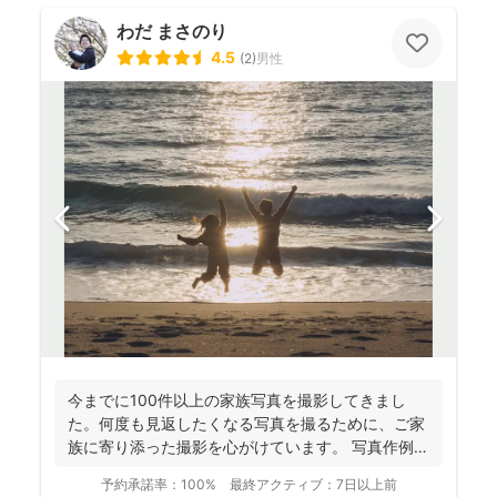
わだ まさのり
4.5
(
2
)
男性
今までに100件以上の家族写真を撮影してきまし
た。何度も見返したくなる写真を撮るために、ご家
族に寄り添った撮影を心がけています。 写真作例は
Instag...
予約承諾率：
100%
最終アクティブ：
7日以上前