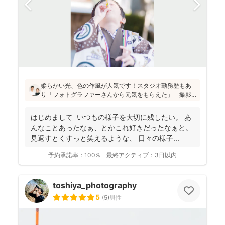
柔らかい光、色の作風が人気です！スタジオ勤務歴もあ
り「フォトグラファーさんから元気をもらえた」「撮影
が楽しかった」と評判です！かしこまった目線ありきの
写真ではなく、お子さん・親御さんの目線で、自然な様
はじめまして いつもの様子を大切に残したい。 あ
子を撮影してお届けします(^^)
んなことあったなぁ、とかこれ好きだったなぁと。
見返すとくすっと笑えるような、 日々の様子...
予約承諾率：
100%
最終アクティブ：
3日以内
toshiya_photography
5
(
5
)
男性