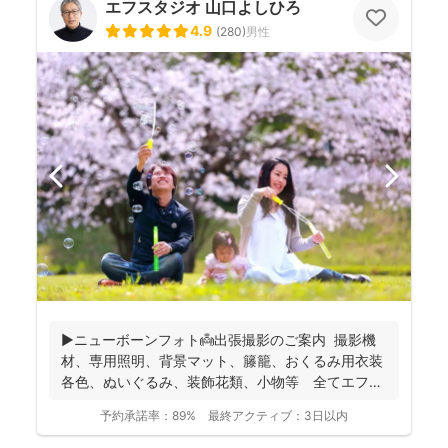
エフスタジオ 山口よしひろ
4.9
(
280
)
男性
▶︎ニューボーンフォト👼出張撮影のご案内 撮影機
材、専用照明、背景マット、籐籠、おくるみ用衣装
各色、ぬいぐるみ、装飾花類、小物等 全てエフ・
スタジオが...
予約承諾率：
89%
最終アクティブ：
3日以内