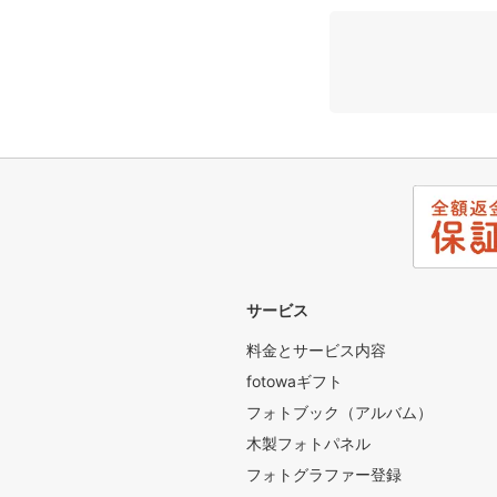
●編集： 肌補正、明
●納期：1週間
★★★★★★★★★
Q&A
こんな時はどうするの
○雨の日...。土砂降
ありますが、小雨なら
雨は雨で日常とは違っ
お写真になります＾＾
○Q.撮影で、二ヶ所
その場合はお時間は何
サービス
A. 場所にもよります
料金とサービス内容
その為、2時間枠をオ
fotowaギフト
fotowaのサンプル写
Instagramを参照し
フォトブック（アルバム）
「keisuke_imato
木製フォトパネル
1978年生まれの福岡
フォトグラファー登録