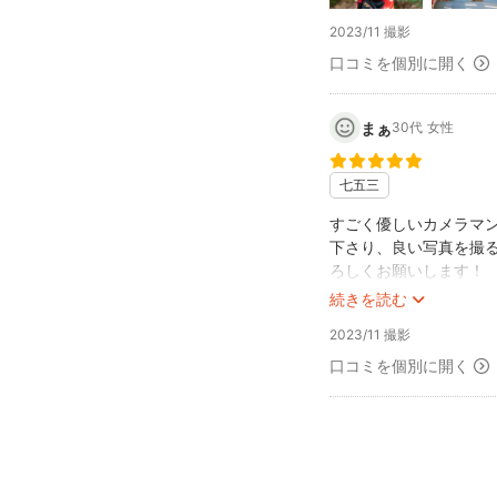
渋谷のラジオ番組にも
◇ShibuyaCross-FM -
2023/11 撮影
👇
口コミを個別に開く
https://youtu.be/Oof
━━━━━━━━━━
まぁ
30代
女性
料金について（撮影の
━━━━━━━━━━
七五三
1枠（60分）の金額が
すごく優しいカメラマ
納品までにかかる全て
下さり、良い写真を撮る
急な追加料金はかかり
ろしくお願いします！
━━━━━━━━━━
続きを読む
料金について
2023/11 撮影
━━━━━━━━━━
口コミを個別に開く
※レンタルスペース、
━━━━━━━━━━
納品について
━━━━━━━━━━
●納品：75データ以上／