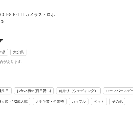
あなた僕にお任せ下さい。
。
0II-S E-TTLカメラストロボ
ォトグラファーの
00s
もう17歳になりました…。
ア
、
ってしまいます。
本県
大分県
残しておけばよかった」
場合があります。
族の日常を撮影いたします。
親の気持ちがわかります。
える写真を撮るのが
誕生日
お食い初め(百日祝い)
前撮り（ウェディング）
ハーフバースデ
ですが、
成人式・1/2成人式
大学卒業・卒業袴
カップル
ペット
その他
に常に耳を傾け
っかりとり
て
に心掛けてます。