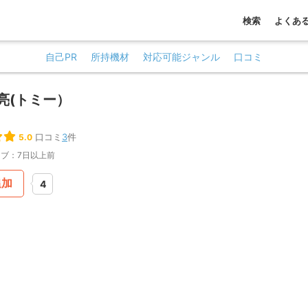
検索
よくあ
自己PR
所持機材
対応可能ジャンル
口コミ
亮(トミー）
口コミ
3
件
5.0
ブ：7日以上前
追加
4