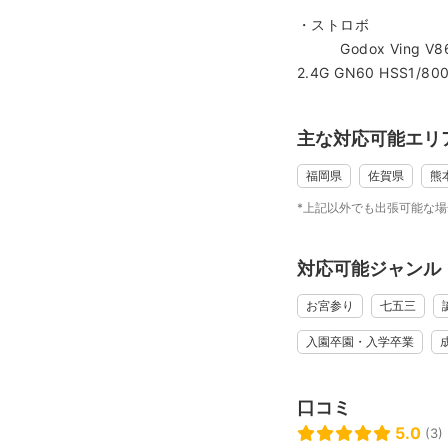
そんなお悩みお持ちの
・ストロボ
お悩みを解決致します
Godox Ving V86
一児の父でありパパフ
2.4G GN60 HSS1/80
今冨 圭亮です✨
娘が産まれたと思えば
主な対応可能エリ
子供の成長は凄く早く
あっという間に過ぎ去
福岡県
佐賀県
熊
「あの時もっと写真を
*上記以外でも出張可能な
と後悔しないように家
一児の親だからわかる
対応可能ジャンル
優しく心に安らぎを与
得意です。
お宮参り
七五三
撮影の技術はもちろん
入園卒園・入学卒業
それ以上にお客様の声
コミニケーションをし
信頼関係を最優先にし
口コミ
安心して撮影できる様
5.0
(3)