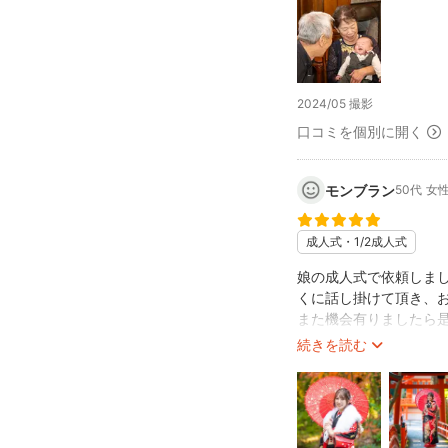
トミーさんこの度は素
結婚したいって思うき
ありました。
言葉では結婚っていい
よくわからないことで
2024/05 撮影
目から入ってくる情報
口コミを個別に開く
写真は幸せな情報がた
なので僕に撮影をさせ
モンブラン
50代
女
そして多くの人にシェ
家族っていいね。結婚
成人式・1/2成人式
思って結婚する人が多
日本の少子化が少しで
娘の成人式で依頼しま
僕が家族撮影をする理
くに話し掛けて頂き、
また機会有りましたら
ぜひ、一緒に最高の仕
続きを読む
━━━━━━━━━━
かんたんプロフィール
━━━━━━━━━━
九州を中心に地方創生