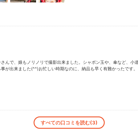
出演しました。
karat Lunch出演
xmT61uig
━━━━━
み）
━━━━━
表示されています。
ンさんで、娘もノリノリで撮影出来ました。シャボン玉や、傘など、小
の費用を含みますため
事が出来ました(^^)お忙しい時期なのに、納品も早く有難かったです
ません。
━━━━━
━━━━━
スタジオ代は別途かかります。
━━━━━
すべての口コミを読む(3)
━━━━━
JPEG