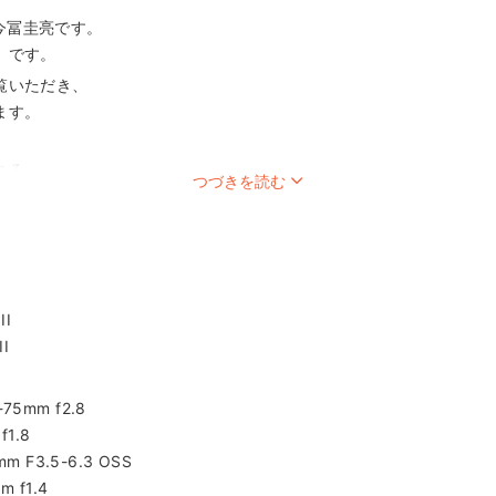
7の今冨圭亮です。
」です。
覧いただき、
ます。
れる
つづきを読む
お茶目
ある
キが好きな
II
も大丈夫かな・・・
I
いいかわからない・・・
て表情が出せるかな・・・
m f2.8
てくれるかな・・・
1.8
かわからない・・・
3.5-6.3 OSS
れるか不安・・・
f1.4