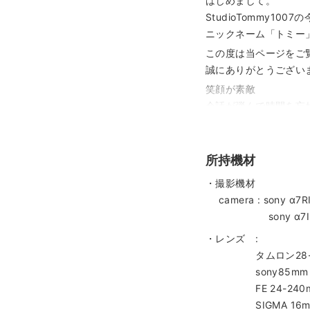
はじめまして。
StudioTommy100
ニックネーム「トミー
この度は当ページをご
誠にありがとうござい
笑顔が素敵
会話が弾んで時間を忘
ガタイはデカイが心は
動いは鈍いが行動力が
40代のわりに心は純粋
所持機材
好きな食べ物パンケー
・撮影機材
今冨が撮影します。
camera : sony α7RI
・撮影に慣れてなくて
sony α7II
・どんなポーズをして
・レンズ :
・カメラマンに緊張し
タムロン28-75m
・こっちの要望を聞い
sony85mm f
・どこで撮影していい
FE 24-240mm F
・アドバイスをしてく
SIGMA 16mm 