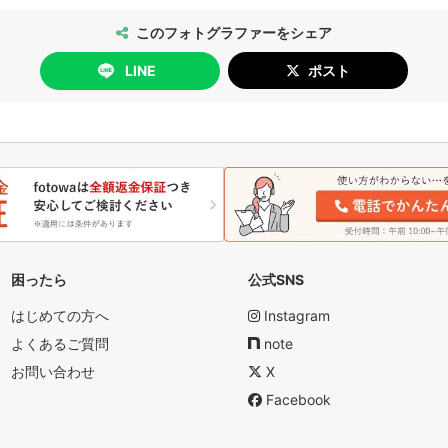
るさ、色調補正、トリミング等
このフォトグラファーをシェア
★★★★★★★
LINE
ポスト
？？
りの場合は中止になることも
撮影することが多いです。
た演出ができお洒落で思わず目がとまる
で撮影したいんですが、可能でしょうか？
時間かかりますか？
困ったら
公式SNS
が、移動時間も拘束時間となります。
はじめての方へ
Instagram
ススメします。
よくあるご質問
note
真以外にも、
てください。
お問い合わせ
X
mi」でお調べください♪
Facebook
県在中。