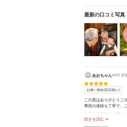
トミーカメラマンはこ
テレビ出演した動画を是非見
最新の口コミ写真
https://youtu.be/yx
【家族撮影の思い】
20代の私は先のこと
毎日が楽しく過ごして
30代で結婚し家族を
40代をすぎて思うこ
強く思うようになりま
世の中で人の役にたつ
あおちゃん
40代
女
少子化問題…。
これはとても深刻な問
お食い初め(百日祝い)
結婚や家族をもちたく
現状でこの問題をどう
この度はありがとうござ
考えた結果、僕の撮っ
事前の連絡も丁寧で、
その写真をシェアして
当日も子供達にも優しく
続きを読む
シェアした写真をみて
また機会があればお願い
思ってもらうようにな