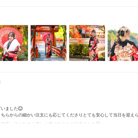
んな人です。
てください＾＾👇👇👇👇👇
dozpVMgK0
も何も考えずに
いました。
もつ幸せを感じました。
とは、誰かの役にたちたいと
した。
ことができないか？と考えてました。
性
題です。
ない人が増え続けている
したらいいか考えました。
いました😊
た写真でお客様の家族が喜んで、
こちらからの細かい注文にも応じてくださりとても安心して当日を迎え
くれることが多くなりました。
対応してくださり楽しく過ごすことが出来ました😊
独身の方は、家族っていいなって
したいです😊
り、