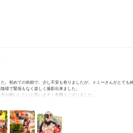
敵な写真をありがとうございました。
っかけに繋がったことが
よと言われても、
すが、
が大事です。
くさんあります＾＾
てください！
性
アをしてほしいです。
っていいね…＾＾と
くなることで
も減ることが
した。初めての依頼で、少し不安も有りましたが、トミーさんがとても
由です。
お陰様で緊張もなく楽しく撮影出来ました。
是非お願いしたいと思います！有難うございました。
上がりにしましょう！！
━━━━━
━━━━━
をテーマに写真や動画で社会貢献を目指し活動中です。