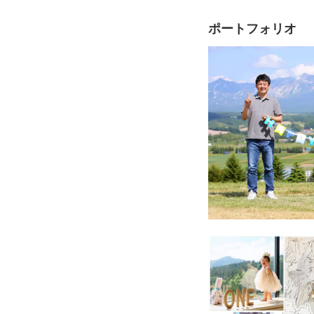
■これまでの経歴
・埼玉県所沢市出身
ポートフォリオ
・カメラを抱え日本中
・2004年〜星野リ
・2011年 退社し、
現在は富良野・トマム
影に励んでいる。
↓↓人物像とこれまで
公式HP ▷ furano-sh
Instagram ▷ https:/
Facebook ▷ https:/