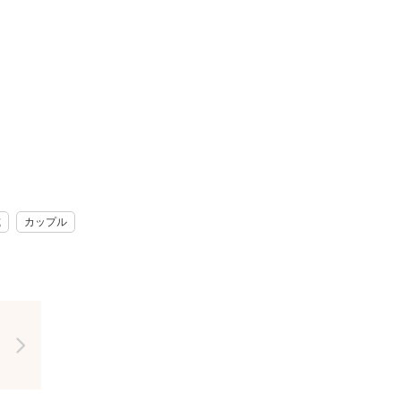
えポイントもばっちり把
かご安心ください。
式
カップル
す。
各費用はお客様負担とな