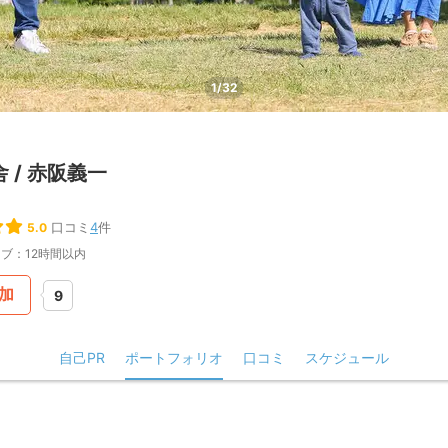
1/32
 / 赤阪義一
口コミ
4
件
5.0
ブ：12時間以内
加
9
自己PR
ポートフォリオ
口コミ
スケジュール