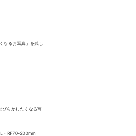
たくなるお写真」を残し
を楽しんでね♪」という
ださいね。
い♪
せびらかしたくなる写
談ください！
4L・RF70-200mm