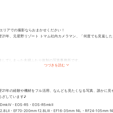
 エリアでの撮影ならおまかせください！
歴21年、元星野リゾート トマム社内カメラマン、「何度でも見返し
住してしまった夫婦ふたり体制の写真事務所です。
つづきを読む
まずコミュニケーションから…！がモットー。「撮影タイムそのもの
ます。
前ヒアリングもとっても大切にしていますので、あれこれお聞かせく
りの友達に会いに行くような、そんなわくわく気分でいらしてくださ
--------------------------------
歴21年の経験や機材をフル活用、なんども見たくなる写真、誰かに見
でも撮影可能の場合もたくさんあります！
ろざしています♪
事情なので、あきらめずにカレンダー下の「質問する」からぜひご相
DmkⅣ・EOS-R5・EOS-R5mkⅡ
--------------------------------
.8LⅡ・EF70-200mm f2.8LⅢ・EF16-35mm f4L・RF24-105mm f