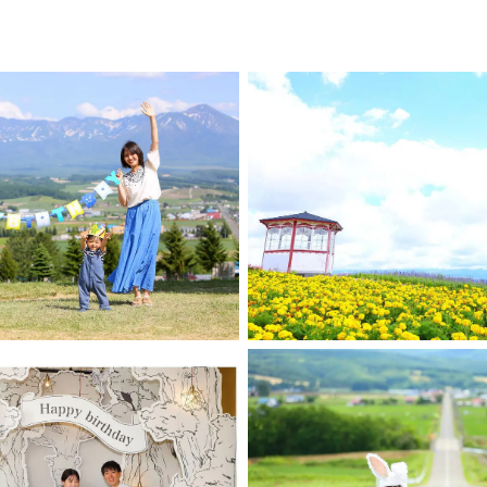
を旅して、いちばん魅力を感じた富良野に移住。
ゾートトマム（ウェディング・広報撮影など担当）
写真事務所「四季風舎」を開業。
での ウェディング撮影をはじめ、ファミリー・カップルなどの 出張
の作品を知って頂きたいので、ぜひこちらもご覧ください↓↓↓
ikifusya.com
/www.instagram.com/shikifusya_photo/
/www.facebook.com/shikiusya