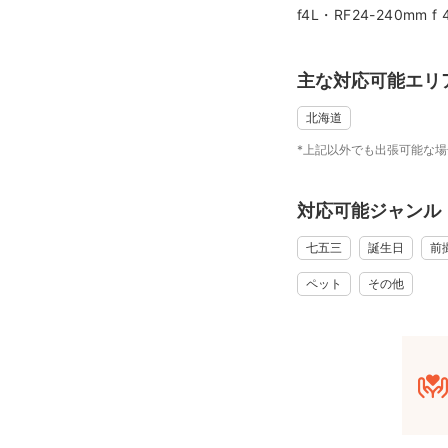
f4L・RF24-240mm f
✿---星野リゾート・リゾナー
（１枠から承り可）
当プランのスタート当
主な対応可能エリ
握！！お子様のペース
北海道
✿-----ファミリーや
*上記以外でも出張可能な
小さなお子様は、自由
お子様のペースに合わ
対応可能ジャンル
今しか見られない姿や
七五三
誕生日
前
✿-----ウェディング撮
ペット
その他
撮影依頼の前に、必ず
お二人のご希望をお聞
■撮影許可申請につい
富良野エリアでの撮影
ります。（当日現地払