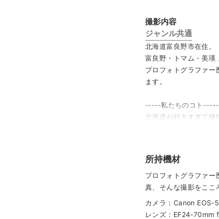
撮影内容
ジャンル共通
北海道富良野市在住。
富良野・トマム・美瑛
プロフォトグラファー
ます。
-----私たちのコト-----
北海道が好きすぎて移
良い撮影のためには、
想いをで日々励んでい
撮影中はもちろん、事
所持機材
撮影当日は、ひさしぶ
-----------------------
プロフォトグラファー
スケジュールが ✖ 印
真、そんな撮影をここ
サイトのシステム的な
カメラ：Canon EOS-5
-----------------------
レンズ：EF24-70mm f2