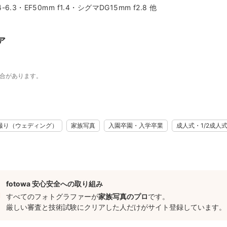
 4-6.3・EF50mm f1.4・シグマDG15mm f2.8 他
レトマム『 Happy 1st Birthday Trip 』---✿
初より多くのご依頼をいただき経験を重ねているので、アイテムも映
ア
にあわせて楽しく撮影しています。
キッズ撮影をご希望の方へ-----✿
場合があります。
に動き回ったりイヤイヤがあったりするのは当たり前‼
せたロケーションフォトならではの楽しい撮影がモットーです。どう
、自然な表情をとらえます！
撮り（ウェディング）
家族写真
入園卒園・入学卒業
成人式・1/2成人
影をご希望の方へ-----✿
「質問する」からご相談ください！
きして、当方の撮影スタイルをご理解いただいてからの対応となりま
fotowa 安心安全への取り組み
て
すべてのフォトグラファーが
家族写真のプロ
です。
許可が必要なロケ地では、基本的に当方で申請手続きいたしますが、
厳しい審査と技術試験にクリアした人だけがサイト登録しています。
い）