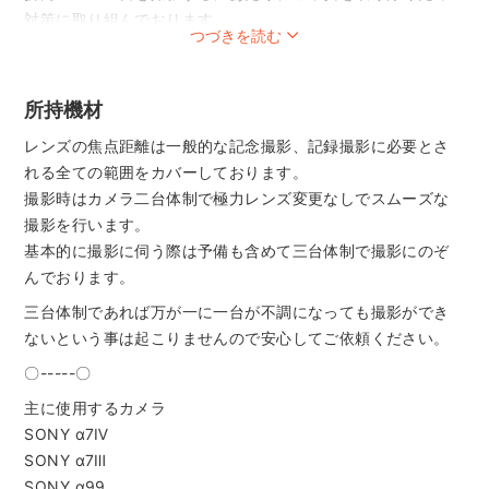
対策に取り組んでおります。
つづきを読む
・手指アルコール消毒・機材等除菌を徹底
・撮影中はマスクを使用し、空気感染のリスクを下げます。
・日常生活において、可能な限り電車などの公共交通は避け
所持機材
感染の機会・リスクを減らしています。
レンズの焦点距離は一般的な記念撮影、記録撮影に必要とさ
・コロナワクチン接種済み
れる全ての範囲をカバーしております。
〇-----〇
撮影時はカメラ二台体制で極力レンズ変更なしでスムーズな
関西の某テーマパークの記念撮影、写真館での子供撮影。
撮影を行います。
成人式やウェディングの前撮りなど大人の撮影も手掛けてま
基本的に撮影に伺う際は予備も含めて三台体制で撮影にのぞ
いりました。
んでおります。
とにかくお客様に喜んでいただくことを第一に撮影に取り組
三台体制であれば万が一に一台が不調になっても撮影ができ
んできた結果、全国20店舗弱のカメラマンの中からトップの
ないという事は起こりませんので安心してご依頼ください。
賞を頂くこともできました。
〇-----〇
現在は七五三などの随行撮影の他にも、幼稚園・結婚式関連
や様々なイベント撮影に携わっております。
主に使用するカメラ
SONY α7Ⅳ
お客様にお喜びいただける写真、思い出作りのお手伝いが出
SONY α7Ⅲ
来るよう撮影に取り組んでおります。
SONY α99