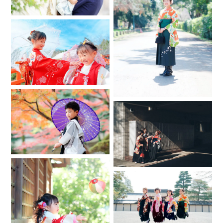
に伺えない場合。
などがございます。
大変お手数ですが、ご予約手続きをされる前にお問い合わせ
をお願いいたします。
〇-----〇
《お問い合わせの際のお願い》
お客様とのやり取りをスムーズにするため、
【希望日時】可能であれば第一希望から第三希望くらいまで
ご提案頂ければ助かります。
【撮影内容】どういう風に撮りたいかのイメージや、予定人
数など。
【撮影予定地】撮影希望の名称、住所、最寄り駅までお知ら
せくださいませ。
住所や最寄り駅をお伺いするのは同名の施設などが存在する
可能性があるためです。
【撮影許可】※撮影場所の撮影許可などはお客様にお取いただ
く形になります。お問い合わせの時点で撮影許可の確認がと
れているかご記載ください。申請中の場合はその旨ご記入く