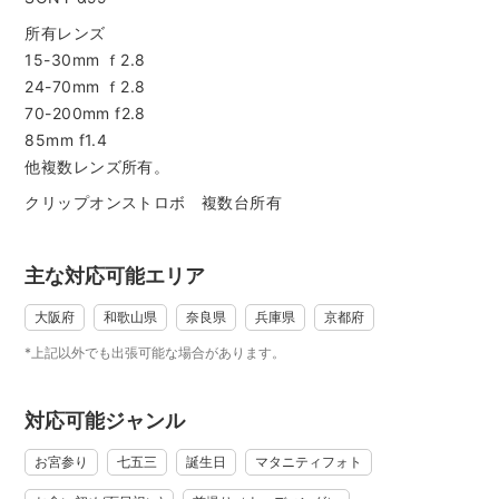
《出張範囲》
基本的に大阪府全域にて活動しております。
所有レンズ
15-30mm ｆ2.8
【和歌山】
24-70mm ｆ2.8
【奈良】
70-200mm f2.8
【兵庫】
85mm f1.4
の一部地域にも出張を行っておりますのでお気軽にご相談く
他複数レンズ所有。
ださいませ。
クリップオンストロボ 複数台所有
〇-----〇
《ご予約の手順》
主な対応可能エリア
①ご希望の撮影場所の許可をお取りください。七五三やお宮
参りでご祈祷中の撮影をご希望の場合は、ご祈祷中の撮影が
大阪府
和歌山県
奈良県
兵庫県
京都府
可能かもご確認くださいませ。
*上記以外でも出張可能な場合があります。
※撮影許可を取らずに撮影を行った場合、撮影の中止・敷地か
らの退出などを求められる可能性もございますのでご協力お
願いいたします。
対応可能ジャンル
撮影許可の取り方につきましては下記URLをご参照くださいま
お宮参り
七五三
誕生日
マタニティフォト
せ。
＜撮影場所の撮影許可の取り方が分かりません＞