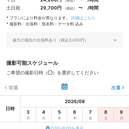
（税込）
土日祝
29,700円
〜 /時間
（税込）
* プランにより料金が異なります。
詳細はこちら
* 撮影料・出張料・指名料・データ料 込み
遠方の場合の出張料あり（税込3,000円）
遠方出張料
撮影可能スケジュール
活動エリア内
0円（税込）
ご希望の撮影日時（
）を選択してください
活動エリア外
3,000円（税込）
前週
次週
2026
/
08
日時
3
4
5
6
7
8
9
月
火
水
木
金
土
日
0:00~8:00を表示