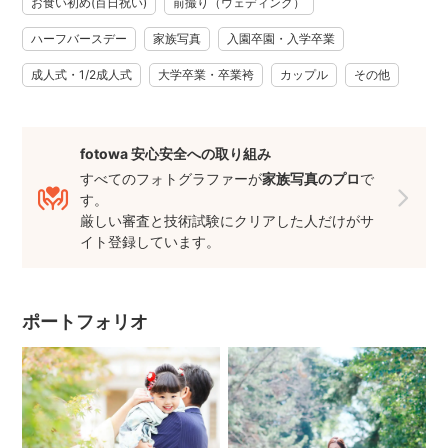
お食い初め(百日祝い)
前撮り（ウェディング）
https://fotowa.com/faq/?p=32
ハーフバースデー
家族写真
入園卒園・入学卒業
②〖質問する〗ボタンを押下していただき、ご希望の撮影日
時・撮影内容・備考などご依頼内容をお知らせくださいま
成人式・1/2成人式
大学卒業・卒業袴
カップル
その他
せ。
※下部に記載させて頂いております〖問い合わせ事項〗をコピ
ー・ペーストして頂きご使用いただくとスムーズかと思いま
fotowa 安心安全への取り組み
す。
すべてのフォトグラファーが
家族写真のプロ
で
③その後、やりとりをさせて頂き、お客様・カメラマン双方
す。
厳しい審査と技術試験にクリアした人だけがサ
問題がなければご予約のお手続きとなります。
イト登録しています。
④〖予約する〗を押下していただき、ご予約内容の入力・お
手続きをお願いいたします。
その後カメラマン側で承認させて頂き、ご予約完了となりま
ポートフォリオ
す。
《ご予約前に関してのご注意》
システム上ご予約お受けできる状態になっておりましても、
そちらの日時に他のお客様からお問い合わせがある場合。
ご希望日時前後の状況次第で、枠が空いていてもご希望場所