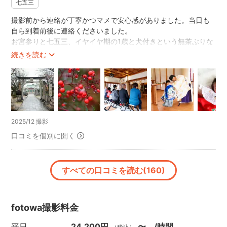
七五三
撮影前から連絡が丁寧かつマメで安心感がありました。当日も
自ら到着前後に連絡くださいました。
お宮参りと七五三、イヤイヤ期の1歳と犬付きという無茶ぶりな
お願いだったのですが…終始子どもにも優しく接して下さり、
続きを読む
子の集中力が切れて大変な中で色々工夫して撮影を進めて下さ
いました。小道具も用意して下さっていて、ソロや色んな組み
合わせやポーズで撮っていただきました。バタバタの中で仕上
がりが心配でしたが、そこは流石プロで、モデルが初心者でし
たがとてもよく撮ってもらえ、仕上がりに大満足です。
手が離れず自分でなかなか撮影できずでしたが、神社や雨に濡
2025/12 撮影
れたナンテンなど気の利いた写真や色味を変えた写真なども用
口コミを個別に開く
意してくださり嬉しかったです。また機会があれば是非お願い
したいです。
すべての口コミを読む(160)
fotowa撮影料金
平日
24,200円
〜 /時間