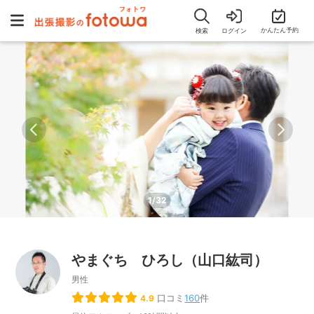
かんたん予約
検索
ログイン
1/32
やまぐち ひろし（山口紘司）
男性
口コミ
160
件
4.9