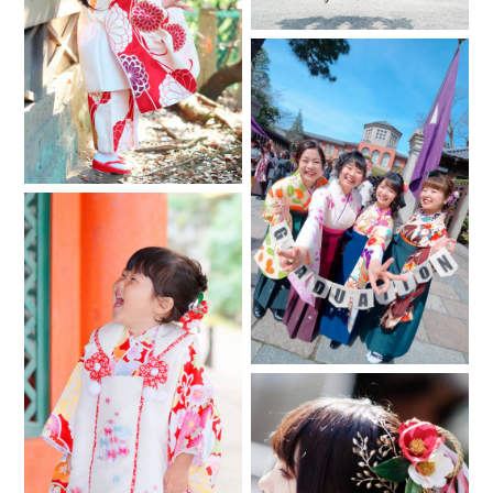
ださいませ。
〇-----〇
※お問い合わせの際は下記をコピー・ペーストして必要項目を
記載していただければスムーズかと思います。必要ございま
したらご利用くださいませ。
〖問い合わせ事項〗
【希望日時】
① 月 日 時 分～ 時 分
② 月 日 時 分～ 時 分
③ 月 日 時 分～ 時 分
【撮影内容】
撮影内容 【 】（七五三・お宮参りなどご記入くださ
い）
撮影人数 【 】
その他ご要望・備考【 】
【撮影予定地】
名 称【 】
住 所【 】