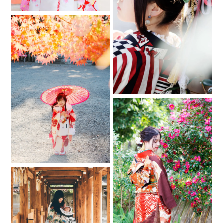
最寄り駅【 】
撮影許可【 】
〇-----〇
ヤマグチシャシン
https://yamaguchishashin.myportfolio.com/