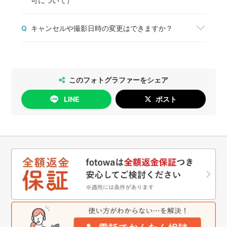
可について）
う。fotowaから撮影契約成立のメールが届いた
ら、正式に予約が完了します。
神社や公園などの施設で撮影する場合は、管理者の
予約前に質問や相談しておきたいことがある場合
Q
キャンセルや撮影日時の変更はできますか？
方に必ずご確認をお願いします。
は、「質問する」ボタンからフォトグラファーと1
撮影許可の取り方については
こちら
、出張撮影禁止
対1でコミュニケーションをすることができます。
2026年5月14日以降のご予約については、以下の
の神社・仏閣の一覧は
こちら
をご確認ください。
通りにお手続きいただけます。
[日時変更]
このフォトグラファーをシェア
無料で行っていただけます。
LINE
ポスト
[キャンセル]
撮影日の4日前まで：無料
撮影日の3日前以降：キャンセル料が発生します
詳細は
こちら
をご確認ください。