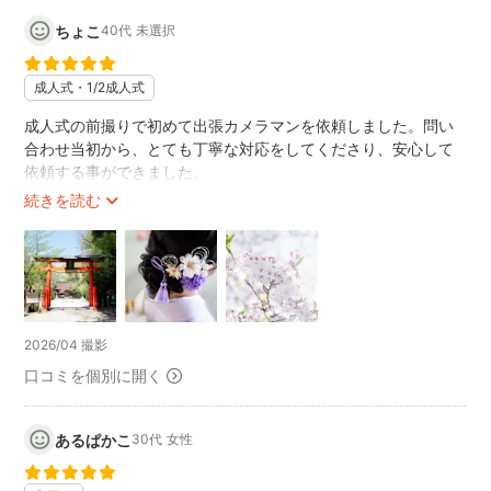
ちょこ
40代
未選択
成人式・1/2成人式
成人式の前撮りで初めて出張カメラマンを依頼しました。問い
合わせ当初から、とても丁寧な対応をしてくださり、安心して
依頼する事ができました。
予約してから撮影日が雨予報になったので、心配で色々と質
続きを読む
問、相談させて頂いたのですが、とても親切に対応して下さり
ありがたかったです。
結果、当日は晴れて素敵な写真を沢山撮って頂きました！
また何か撮影をする機会があれば山口さんにお願いしたいと思
います。
ありがとうございました！
2026/04 撮影
口コミを個別に開く
あるぱかこ
30代
女性