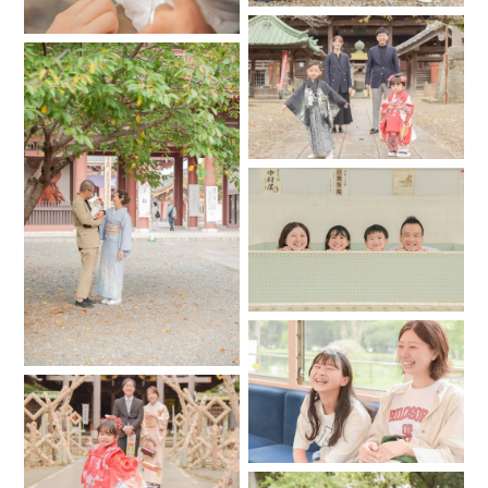
す。ご面倒かと思いますがよろしくお願いいたします。（日
程変更などある時はご注意ください）
.
＊ご祈祷が撮影不可の場合、撮影時間内にご祈祷を入れてし
まうと撮影時間が短くなってしまいますので、ご祈祷前かご
祈祷後の撮影をお勧めいたします。
.
＊ご祈祷中（屋内）はあまり動けない為カットパターン（カ
ット数）が増やせない事と暗所での撮影になる為、ノイズが
強く出てしまう可能性がございます。撮影をご希望の場合は
その点について、ご了承いただければと思います。
.
＊祝詞をあげている最中は大切な時間の為、私も撮影はいた
しません。ご了承ください。
.
＊祝い着を含む、小物などのレンタルには対応しておりませ
ん。
.