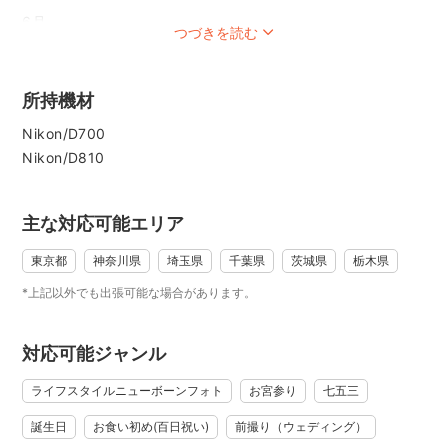
6月
つづきを読む
さてさて皆さまいかがお過ごしでしょうか？
雨のシーズンですね。
正直、雨は苦手です。
所持機材
気温の寒暖差もなかなかのものです。
Nikon/D700
皆さまお身体ご自愛くださいね。
Nikon/D810
私はと言うと、バイクの納車がちょっぴり早まった事で色々
とテンパっております。でも楽しみです。ワクワクがぱね
ぇ〜っす。
主な対応可能エリア
暑かったり冷んやりしたり、忙しい季節ですが楽しく過ごし
東京都
神奈川県
埼玉県
千葉県
茨城県
栃木県
ましょうね。
*上記以外でも出張可能な場合があります。
それでは、皆さまにお会い出来る日を楽しみしております。
.
◇◇◇家族写真は最高のドキュメンタリーです◇◇◇
対応可能ジャンル
.
ライフスタイルニューボーンフォト
お宮参り
七五三
.
家族写真は家族同士で撮影する事が1番だと思います。しか
誕生日
お食い初め(百日祝い)
前撮り（ウェディング）
し、その写真には家族の誰かが入る事が出来ませんよね。