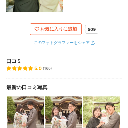
○スケジュールの仮押さえには対応しておりません。ご予約は
リクエストをいただき承諾後成立となります。ご注意くださ
い。
.
○家族や友人など身分を偽っての撮影には同行出来ません。
お気に入りに追加
509
.
○メッセージのない予約リクエスト、撮影日前日のご予約はお
このフォトグラファーをシェア
断りする可能性が高いです。ご了承ください。
.
口コミ
○データ破損による再納品には対応させていただいておりま
5.0
(160)
す。
○色や明るさなど、レタッチのご希望には対応出来ません。ご
了承ください。
最新の口コミ写真
.
○元データをお渡しする事は出来ません。
.
○撮影日の環境や撮影環境で色味などは変わります。
.
◯開始時間の勘違いなどによる、遅刻が多くなってきており