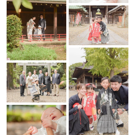
（●をコピペして使ってね）
.
○お問い合わせの際に、下記の内容などを事前に教えて頂ける
とご相談がスムーズです。
●撮影内容 （お宮参り/七五三/誕生日...etc）
●撮影日時 （○月○日（○曜日）○○:○○〜○○:○○）
●撮影場所 /住所（撮影許可をお取り頂いた上でご依頼をお受
けしております。撮影許可の確認の有無を教えていただける
とスムーズです）
●当日撮影に参加される人数（当日メインになるお子さまの年
齢や、家族構成など）
お手数ですがよろしくお願いいたします。
.
○神社仏閣、商業施設、公園によっては持ち込みのフォトグラ
ファーが不可の場合もございます。
事前に「プロのフォトグラファーが同行しての撮影が可能
か？」をご希望のロケーションの方へご確認頂けると、スム
ーズにご相談をお受けする事ができます。
＊撮影許可についてはその都度のご確認をお願いしておりま