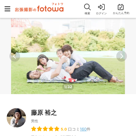
かんたん予約
検索
ログイン
1/32
藤原 裕之
男性
口コミ
160
件
5.0