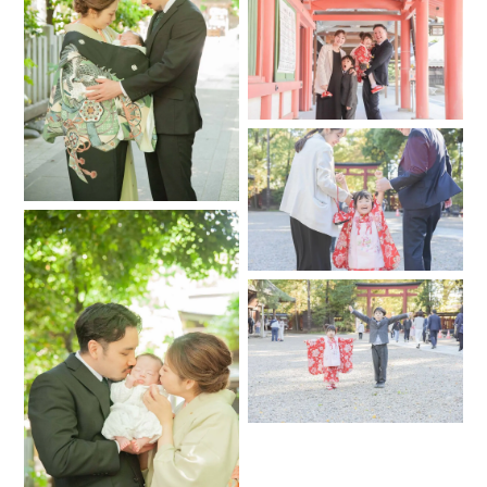
◇◇◇注意事項◇◇◇
○ご希望のロケーションが神社や商業施設、公園など、撮影許
可が必要な場所は、お手数ですがお客様の方で撮影許可の申
請をお願い致します。
.
○入場料、撮影料が必要な場合、カメラマン分はお客様負担と
なります。
.
○撮影内容、移動時間・交通費、撮影場所によってはお受けで
きない場合もございます。
.
○撮影スケジュールが○の場合でもスケジュールが埋まってし
まっている場合もございます。一度メッセージいただければ
幸いです。
.
○祝い着を含む、小物などのレンタルには対応しておりませ
ん。
.