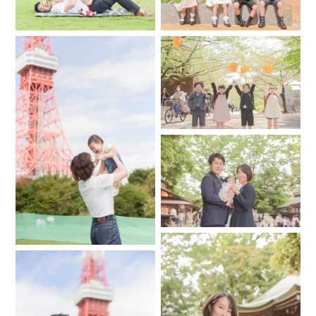
後、20年後にみなさんの心をぽっと照らすように。
.
.
撮影させて頂いた、ご家族とのご縁の一つ一つを大切に、非
日常な体験を通して、撮了後は楽しい時間になっている事と
思います。その大切な時間を共有させて頂き、僕にとって
も、ご家族の皆さんにとっても忘れられない時間に出来るよ
うに、想いを持って撮影に望ませて頂きます。
.
.
…その写真が家族で過ごして来た時間の重みや大切さ、そして
輝きを増す事になれば幸いです。
…………………………………………………………………………………………
◇◇◇撮影を、そのまま想い出に◇◇◇
60分と言う時間は思いの外“あっ”と言う間に、過ぎてしまう
もの。
そんな、“あっ”と言う間の時間を楽しい時間にしたい。
その想いを大切に、撮影させて頂きます。一緒に最高の写真
と想い出を創りましょう。