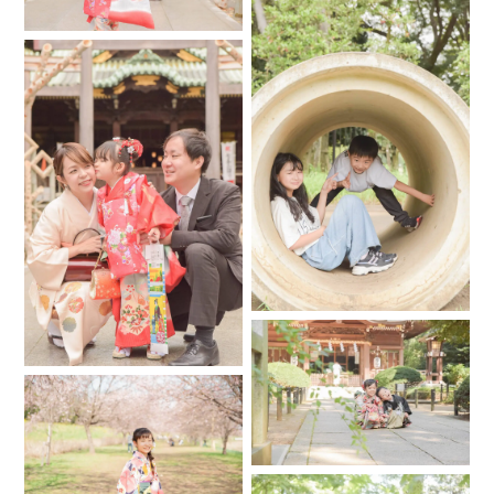
＊色や明るさなど、レタッチのご希望には対応出来ません。
ご了承ください。
.
＊メッセージのない予約リクエスト、撮影日前日のご予約は
お断りする可能性が高いです。ご了承ください。
.
＊日程変更やキャンセルの判断は撮影日前日の18:00までにご
連絡下さい。
.
メッセージ対応は基本的に9:00〜17:00とさせていただきま
す。時間外でメッセージいただくのは構いませんが、返信は
24時間以内とさせていただきます。ご理解ください。
…………………………………………………………………………………………
◇◇◇納品について◇◇◇
.
○一枚一枚想いを持って、明るさ色調など、出来るだけ自然な
雰囲気にレタッチさせて頂いた写真をセレクトして納品させ
ていただいております。紙への出力にも十分な解像度で出力
していますので、フォトアルバムや年賀状などにもご使用い