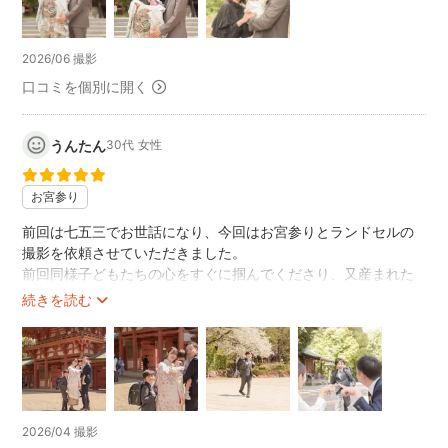
にもとても満足しております。
◯家族写真
親しみやすいお人柄で、リラックスして撮影に臨めました。
◯お子様の成長記録
そのおかげで、自然な笑顔溢れる素敵な写真となりました。
◯プロフィール用のポートレート
2026/06 撮影
撮影後、「藤原さんに頼んで良かったね」と皆で話しました。
◯ライブ
口コミを個別に開く
是非また何かの節目で撮影をお願いしたいと思います。
◯アーティスト写真
この度はありがとうございました。
◯カットモデル
うんたん
30代
女性
人物撮影をメインに活動しております。
・2011年3月11日東日本大震災を受けて「こどもカメラマンプ
お宮参り
ロジェクト」を友人と企画。気仙沼にて被災した南気仙沼小
学校の子ども達（当時小学５年生）の撮影した写真を、東京
前回は七五三でお世話になり、今回はお宮参りとランドセルの
撮影を依頼させていただきました。
を中心に全国で展示し、募金を募り使い道を子ども達が考え
前回同様子どもたちの心をすぐに掴んでくださり、又産まれた
る、セルフケアプロジェクトに参加。
ばかりの子のペースにも合わせつつ撮影していただきました。
続きを読む
・2014年〜現在「Exhibition in the park」
こちらの要望と藤原さんからのプロの提案とバランス良く進め
日本初の公園展を開催し好評を得る
てくださったのもとてもありがたかったです。
・2015年〜2016年 「カマクラ図工室」に講師として参加。
家族のイベント事がある際にはまたぜひ藤原さんにお願いしよ
うと思います。
http://www.group-rough.net/museum/zukoushitsu.html
ありがとうございました！
…………………………………………………………………………………………
"写真展"
2026/04 撮影