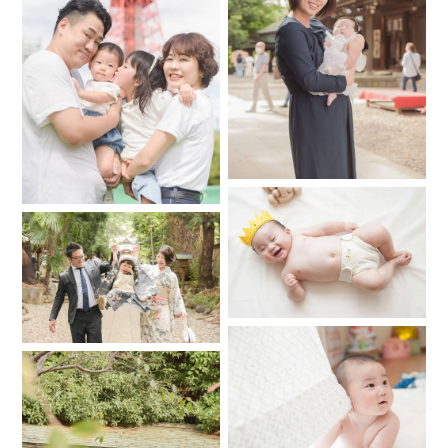
.
.
お会いできたご家族の想いをすくい取れるように、想い出に
残るように、楽しい撮影になるように、そして記憶に残る写
真になるように。
僕自身も忘れられない、そんな日になるように。
.
.
指先に、右目に、意識を集めて、シャッターを切ります。や
っぱり、写真が好きだから。（クリームパンも好きです）
.
.
みなさんからの、ご依頼お待ちしてます。
…………………………………………………………………………………………
◇◇◇撮影のご予約について◇◇◇
お宮参りや七五三の撮影は良いお日にちが早めに埋まってし
まいがちです。お早めのお問い合わせ・ご予約をお勧めいた
します。