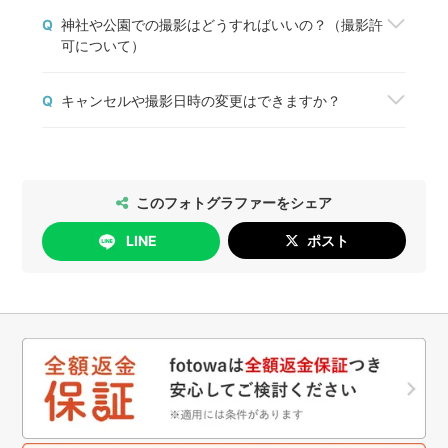
撮影を依頼したいフォトグラファーが見つかった
Q
神社や公園での撮影はどうすればいいの？（撮影許
ら、「予約する」ボタンから撮影を申込みましょ
可について）
う。fotowaから撮影契約成立のメールが届いた
ら、正式に予約が完了します。
神社や公園などの施設で撮影する場合は、管理者の
予約前に質問や相談しておきたいことがある場合
Q
キャンセルや撮影日時の変更はできますか？
方に必ずご確認をお願いします。
は、「質問する」ボタンからフォトグラファーと1
撮影許可の取り方については
こちら
、出張撮影禁止
対1でコミュニケーションをすることができます。
2026年5月14日以降のご予約については、以下の
の神社・仏閣の一覧は
こちら
をご確認ください。
通りにお手続きいただけます。
[日時変更]
このフォトグラファーをシェア
無料で行っていただけます。
LINE
ポスト
[キャンセル]
撮影日の4日前まで：無料
撮影日の3日前以降：キャンセル料が発生します
詳細は
こちら
をご確認ください。