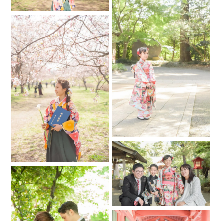
ただけます。
.
○撮影日から7日以内に納品させて頂きます。出来る限り早め
に納品出来るように心がけております。
.
○納品カット数は75カット〜以上とさせていただいておりま
す。
＊納品できるカット数は当日の撮影状況によって変動する事
をご了承下さい。
.
○データ破損による再納品には対応させていただいておりま
す。
.
○色や明るさなど、レタッチのご希望には対応出来ません。ご
了承ください。
.
○元データをお渡しする事は出来ません。
…………………………………………………………………………………………