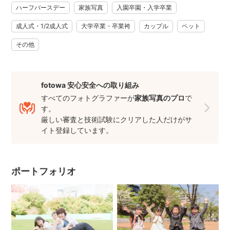
ハーフバースデー
家族写真
入園卒園・入学卒業
そこにプロのフォトグラファーが入る事で、家族同士で撮り
あった写真では見た事の無い表情や、動き、そして普段意識
成人式・1/2成人式
大学卒業・卒業袴
カップル
ペット
した事の無い家族にだけ流れる空気を写しだす事が出来ま
その他
す。なによりも、ご家族の撮影では難しい『家族全員』がフ
レーム内に収まるという事が出来ます。
.
.
fotowa 安心安全への取り組み
その写真がご家族の中で1番でなくても、たとえ笑顔の写真が
すべてのフォトグラファーが
家族写真のプロ
で
す。
なくても、日常の何気ない自然な表情が、唯一無二の作品に
厳しい審査と技術試験にクリアした人だけがサ
なってこの先何度も見返してしまう写真、思い出話に花が咲
イト登録しています。
く写真、星を見つめる様につい見入ってしまう大切な写真に
なるかと思います。
.
ポートフォリオ
.
花火のような写真ではなくても、僕は焚き火のように永遠と
胸の奥を温めてくれるような写真を撮りたいと思っていま
す。
そして僕の撮る写真には魔法がかけてあります。5年後、10年