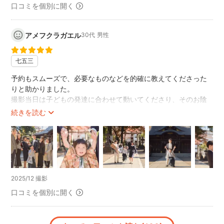
・2014年 福生 Repair Plant「encount」
口コミを個別に開く
・2015年 横浜 Chapter 2「宙に謳う」
・2016年 大久保 ART SPACE Bar Buena「限り札」
アメフクラガエル
30代
男性
…………………………………………………………………………………………
"撮影"
七五三
Steve Eto（パーカッショ二スト）竹内空豆（舞踏家）古里和
歌子（ダンサー）板垣朝子（ダンサー）DEXTER（バンド）な
予約もスムーズで、必要なものなどを的確に教えてくださった
ど…
りと助かりました。
撮影当日は子どもの発達に合わせて動いてくださり、そのお陰
ホームページにもギャラリーがあるのでよろしければ見て下
もあって終始ご機嫌よく撮影出来、普段撮ることのできない表
続きを読む
さい。
情やポーズをたくさん撮っていただきました。
https://www.hiroyukifujiwara.com
子どもが中々話さなかったオモチャも撮って下さり、それに子
.
どもは大喜びでした。
.
家族一同大満足です！
-LOOP-
また何か機会があれば藤原さまにお願いしたいと思っていま
https://loop-pd.com/
す。
2025/12 撮影
素敵なフォトグラファーさまでした。
今までに撮影させて頂いた作品を載せてあります。良かった
口コミを個別に開く
ありがとうございました！
らのぞいてみてください。
http://instagram.com/f_.note/