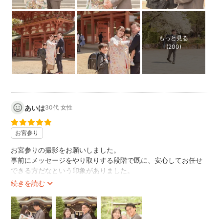
ます。開始時間のご確認と余裕を持ったスケジュール調整を
お願いいたします。
.
もっと見る
◯予約時間の範囲内での撮影とさせていただいております。
(200)
撮影時間の延長には対応出来ません。ご了承ください。
.
◯動画撮影についてはお断りしております。
＊ご家族間での撮影はご自由にお楽しみ下さい。
.
あいは
30代
女性
…………………………………………………………………………………………
"自己紹介"
お宮参り
フリーランスフォトグラファーの藤原裕之です。
お宮参りの撮影をお願いしました。
2005年から独学で写真を学び、東南アジアをバックパックを
事前にメッセージをやり取りする段階で既に、安心してお任せ
背負って旅行しながら、立ち寄ったカンボジアで子供の活き
できる方だなという印象がありました。
活きとした姿、キラキラした瞳に魅入られて無心にシャッタ
当日は神社で予想外の催事があり、人が多く撮影が難しそうと
続きを読む
ーを切っている自分がいました。
思ったのですが、参拝客の邪魔にならないよう、上手く立ち位
帰国後フリーランスフォトグラファーとしての活動を開始。
置やタイミングなど工夫してくださいました。
時間いっぱいまでショットの提案をしてくださり、納品データ
主に現在は