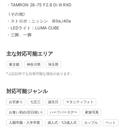
撮影可能スケジュールをご確認の上「質問する」より下記内
・TAMRON 28-75 F2.8 Di Ⅲ RXD
容をご連絡ください。
《その他》
①撮影内容（家族写真、七五三など）
・ストロボ：ニッシン i60a,i40a
②希望日時
・LEDライト：LUMA CUBE
③撮影場所
・三脚、一脚
④撮影許可の可否（公園や神社など撮影許可が必要な場合が
ございます）
⑤撮影参加者情報（例 両家祖父母、両親、姉5歳、弟2歳）
主な対応可能エリア
⑥SNS等への顔出し可否(後姿のみ可などでも構いません！ご
協力いただけると嬉しいです。)
東京都
神奈川県
埼玉県
２：打ち合わせ
*上記以外でも出張可能な場合があります。
メッセージで当日の流れについて、簡単に打ち合わせをさせ
ていただきます。
対応可能ジャンル
３：撮影当日
打ち合わせの内容にそって進めていきます。
お宮参り
七五三
誕生日
マタニティフォト
適宜休憩をはさみ、撮影内容をご確認いただきます。
お食い初め(百日祝い)
ハーフバースデー
家族写真
４：お写真のお渡し
撮影から早ければ当日、遅くとも１週間でお届けいたしま
入園卒園・入学卒業
成人式・1/2成人式
カップル
ペット