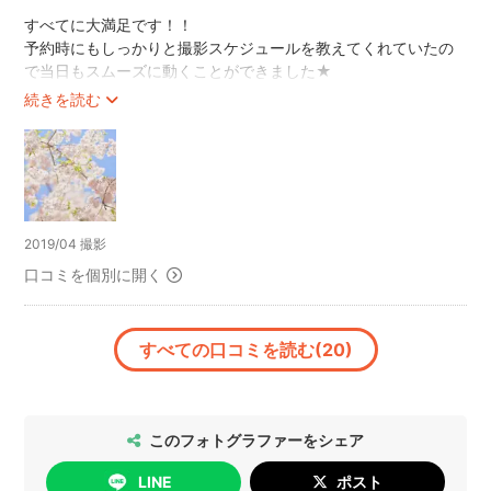
すべてに大満足です！！
予約時にもしっかりと撮影スケジュールを教えてくれていたの
で当日もスムーズに動くことができました★
また撮ってほしい写真のイメージも漠然としていたのですが、
続きを読む
出来上がりを見るととてもキレイで「これが欲しかった！！」
と思える写真ばかりでした＾＾
とてもやさしい方で撮影中も家族全員で笑顔で入れることがで
き、こんな素敵な方に撮ってもらえて本当に子どもにとっても
良い一日でした。
2019/04 撮影
何かあればまたぜひお願いしたいと思います。
本当にありがとうございました＾＾
口コミを個別に開く
すべての口コミを読む(20)
このフォトグラファーをシェア
LINE
ポスト