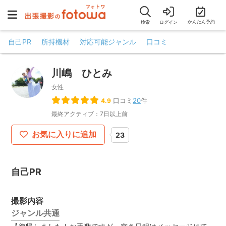
かんたん予約
検索
ログイン
自己PR
所持機材
対応可能ジャンル
口コミ
川嶋 ひとみ
女性
口コミ
20
件
4.9
最終アクティブ：7日以上前
お気に入りに追加
23
自己PR
撮影内容
ジャンル共通