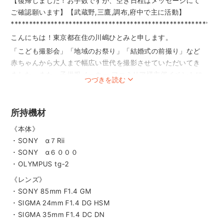
【復帰しました！お手数ですが、空き日程はメッセージにて
ご確認願います】【武蔵野,三鷹,調布,府中で主に活動】
*********************************************************
こんにちは！東京都在住の川嶋ひとみと申します。
「こども撮影会」「地域のお祭り」「結婚式の前撮り」など
赤ちゃんから大人まで幅広い世代を撮影させていただいてき
ました。また、子供服メーカー ファミリア様主催イベントに
つづきを読む
て、カメラマンをした経験もございます！
背景のボケが美しく明るい写真が撮れる「単焦点レンズ」に
こだわって撮影しています。ズーム機能がない分カメラマン
所持機材
が動き回ることで、明るくふんわりしたボケの美しい写真が
《本体》
撮れます！
・SONY α７Rⅱ
2016.2019生まれの兄妹がおりますので、子供の可愛らしさ
・SONY α６０００
を引き立てる写真が得意です。また、ふんわりと優しい雰囲
・OLYMPUS tg-2
気の写真が特徴です。（もちろんご要望により、ビビットな
《レンズ》
写真など調整可能です！）
・SONY 85mm F1.4 GM
《撮影までの流れ》
・SIGMA 24mm F1.4 DG HSM
１：ご予約
・SIGMA 35mm F1.4 DC DN