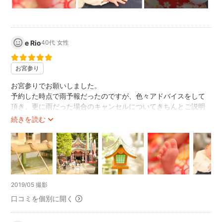
e Rio
40代
女性
お宮参り
お宮参りでお願いしました。
予約した時点で雨予報だったのですが、色々アドバイスをして
頂き、更に雨だった場合のキャンセルについてきちんとご説明
して下さったので安心してお願いできました。
続きを読む
当日は早くに来て、風景を先に撮影して下さっていて、更に下
見もして下さっていたので到着次第スムーズに撮影が出来まし
た😄
赤ちゃんがぐずった時も快く待ってくれました
写真は川嶋さんが書かれてるように
2019/05 撮影
被写体にピントが合っていて風景は柔らかくボケてる感じです
撮っていただいた写真はとてもふんわりと暖かい感じがしてと
口コミを個別に開く
ても気に入りました😆✨
撮影中も色んな角度から撮ってくれたり、こちらの要望も色々