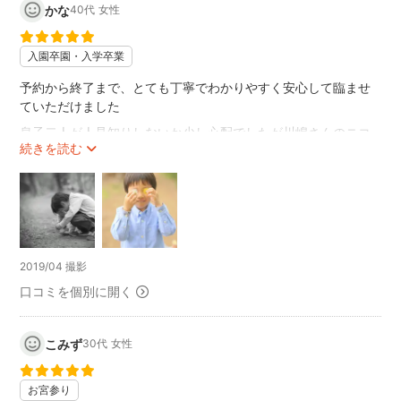
かな
40代
女性
聞いてくれました😄
川嶋さん自体がとてもふんわりと優しい感じの方だったのでみ
んな笑顔で撮影出来ました😊
入園卒園・入学卒業
背景に他の人が写ってしまう場所でも被写体にピントが合って
いるので背景の人は気になりません
予約から終了まで、とても丁寧でわかりやすく安心して臨ませ
ていただけました
当日は雨予報が晴れてくれて本当に素敵な写真が撮れました😆
息子二人が人見知りしないか少し心配でしたが川嶋さんのニコ
続きを読む
ニコ笑顔と優しさに、すっかり子供たちもいつものペースでの
びのび過ごし、楽しかったようです
大人も緊張することなく、リラックスでいつ撮影してくださた
ったの？というステキな写真もたくさん撮っていただきました
日頃の子育てで毎日忙しく、こんなに子供と向き合って写真を
撮ってもらえる機会はないので、ありがたかったです
2019/04 撮影
とてもよい思い出になりたした
口コミを個別に開く
写真の仕上がりはどれも素敵でなのでどの写真を部屋に飾って
よいかわからないほどです 笑
こみず
30代
女性
節目の時にはまた川嶋さんにお願いしたいです♡
お宮参り