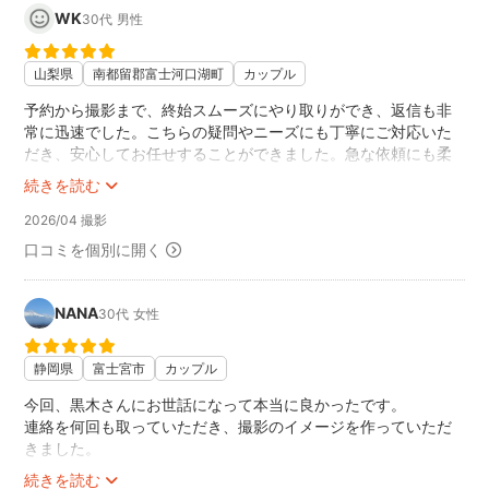
WK
30代
男性
山梨県
南都留郡富士河口湖町
カップル
予約から撮影まで、終始スムーズにやり取りができ、返信も非
常に迅速でした。こちらの疑問やニーズにも丁寧にご対応いた
だき、安心してお任せすることができました。急な依頼にも柔
軟に対応してくださり、おかげさまで素晴らしい撮影となりま
続きを読む
した。ありがとうございました！
2026/04 撮影
口コミを個別に開く
NANA
30代
女性
静岡県
富士宮市
カップル
今回、黒木さんにお世話になって本当に良かったです。
連絡を何回も取っていただき、撮影のイメージを作っていただ
きました。
おかげさまで、撮影もスムーズに楽しい雰囲気の中で行われ、
続きを読む