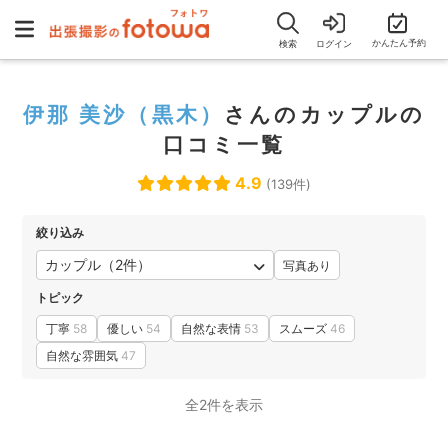
かんたん予約
検索
ログイン
伊那 美沙（黒木）
さんのカップルの
口コミ一覧
4.9
(139件)
絞り込み
カップル（2件）
写真あり
トピック
丁寧
58
優しい
54
自然な表情
53
スムーズ
46
自然な雰囲気
47
全2件を表示