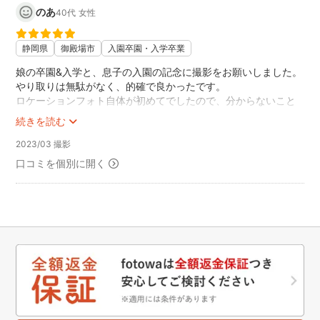
のあ
40代
女性
静岡県
御殿場市
入園卒園・入学卒業
娘の卒園&入学と、息子の入園の記念に撮影をお願いしました。
やり取りは無駄がなく、的確で良かったです。
ロケーションフォト自体が初めてでしたので、分からないこと
だらけでしたが、
続きを読む
きちんと下見をして下さり、とても穏やかで気さくな方だった
ので、子供達もすぐになついて、スムーズな撮影でした。
2023/03 撮影
子供達がかなり自由にやっていたのですが、笑顔で臨機応変に
口コミを個別に開く
対応して頂けたので、安心しました。
お写真は、子供達の一番いい笑顔がたくさんありました。
自分でも撮るのとは、全く違う笑顔の写真を見れてお願いして
良かったです！！