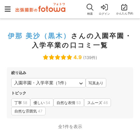
かんたん予約
検索
ログイン
伊那 美沙（黒木）
さんの入園卒園・
入学卒業の口コミ一覧
4.9
(139件)
絞り込み
入園卒園・入学卒業（1件）
写真あり
トピック
丁寧
58
優しい
54
自然な表情
53
スムーズ
46
自然な雰囲気
47
全1件を表示