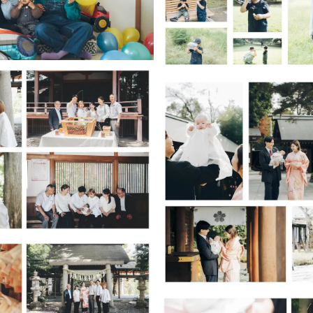
ことが初めてという方も多いかと思います。
せんので、まずはお気軽にご相談くださいませ！
ださっている方へ⭐️
め、事前の詳細共有をお願いしております。
エストの前に、以下テンプレートを添えてメッセージをいただけます
レート】
および徒歩の時間
取得状況（済 / 未）