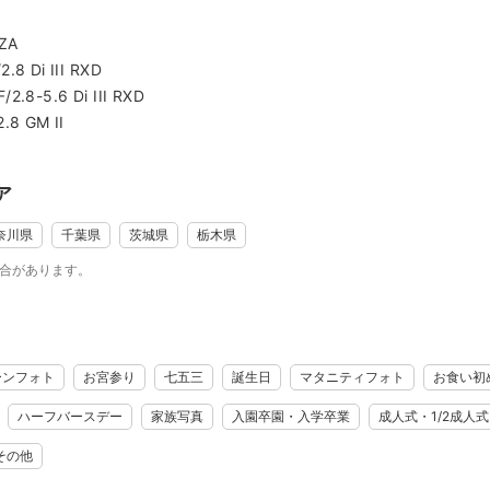
撮影事例は以下をご覧ください！
ra.com/archives/portfolio/family
ZA
8 Di III RXD
.8-5.6 Di III RXD
る写真を撮る
.8 GM II
写真を撮れる時代。
のに、いつの間にか見返さなくなった写真」も多いのではないでしょ
ア
とでこそ、その価値が育ち、当時の思い出がより愛おしいものとなり
奈川県
千葉県
茨城県
栃木県
返したくなるために“見返した時に思わず微笑んでしまう場面・瞬間“
場合があります。
いる4つのこと
ーンフォト
お宮参り
七五三
誕生日
マタニティフォト
お食い初
影するために、特に大切にしている4つのことがあります。
ハーフバースデー
家族写真
入園卒園・入学卒業
成人式・1/2成人式
ことを撮影する
その他