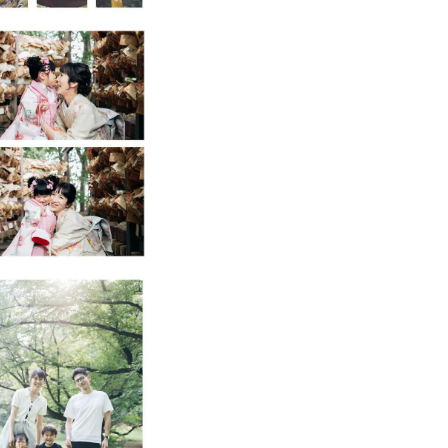
ります🌿
す👶
さい！