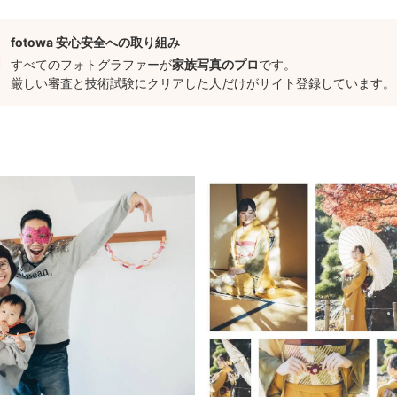
る歯
、お菓子
fotowa 安心安全への取り組み
すべてのフォトグラファーが
家族写真のプロ
です。
く行った公園
厳しい審査と技術試験にクリアした人だけがサイト登録しています。
ものこと」が、写真を見返した時に何よりも懐かしく、愛おしく感じる
する
と優しく見守る両親
静な孫
、なんだか笑っちゃう友達同士
かりツッコむ彼女......
性が蘇り思い出話に話が咲くような「日常の一コマ」を撮影いたします
を逃さない
メラを意識してしまうものです。
にでる、ふとした表情や仕草が素敵だなぁと感じることがあります。
を意識しつつ、ときには何気ない場面・瞬間でシャッターを切ること