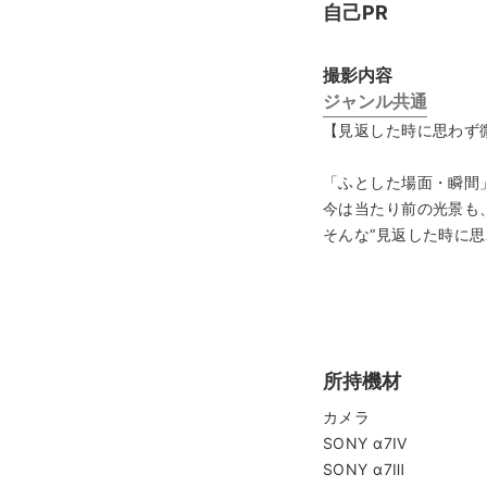
自己PR
撮影内容
ジャンル共通
【見返した時に思わず
「ふとした場面・瞬間
今は当たり前の光景も
そんな“見返した時に
⚠️ご予約について⚠️
スケジュールが「○」で
所持機材
まずはプロフィール下
カメラ
SONY α7IV
📸撮影事例📸
SONY α7Ⅲ