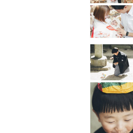
※撮影許可の取り方につ
URL : https://fotowa
・ご依頼を検討してく
・必ず撮影したいシー
(例 : 撮影参加者が談
-----------------------
【共有事項】
◾撮影可能範囲につい
東京・埼玉を中心に神