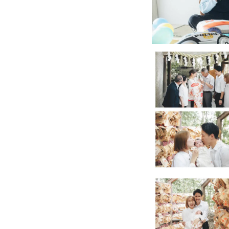
出張撮影をお願いする
些細なことでも構いま
⭐️ご依頼を検討してく
撮影可否を判断するた
お手数ですが撮影リク
【お問い合わせテンプ
・撮影ジャンル
・撮影希望日時
・撮影場所名/最寄駅
・撮影場所、撮影許可の