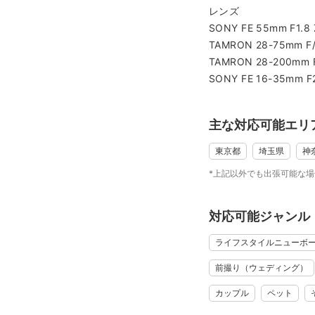
ポートフォリオ以外の
レンズ
https://natsumikikumu
SONY FE 55mm F1.8 
TAMRON 28-75mm F/2.
TAMRON 28-200mm F/2
◎何度も見返したくな
SONY FE 16-35mm F2
スマホで誰もが簡単に
けれど「撮ったはずな
主な対応可能エリ
写真は何度も見返すこ
東京都
埼玉県
神
なっていくものです。
だからこそ、自然と見
*上記以外でも出張可能な
しています。
対応可能ジャンル
◎撮影時に大切にして
ライフスタイルニューボ
そんな場面・瞬間を撮
前撮り（ウェディング）
➀今しか残せないもの
カップル
ペット
・小さな手足