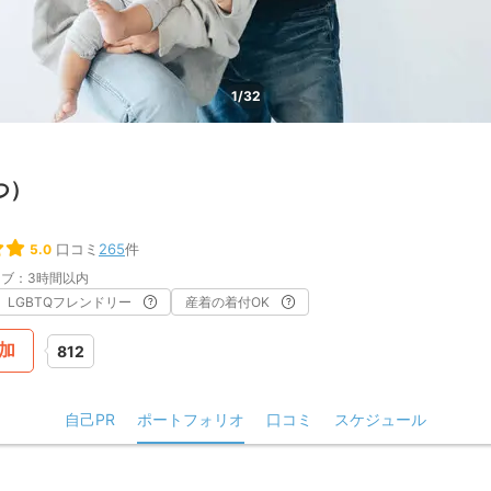
1/32
つ）
口コミ
265
件
5.0
ブ：3時間以内
LGBTQフレンドリー
産着の着付OK
加
812
自己PR
ポートフォリオ
口コミ
スケジュール