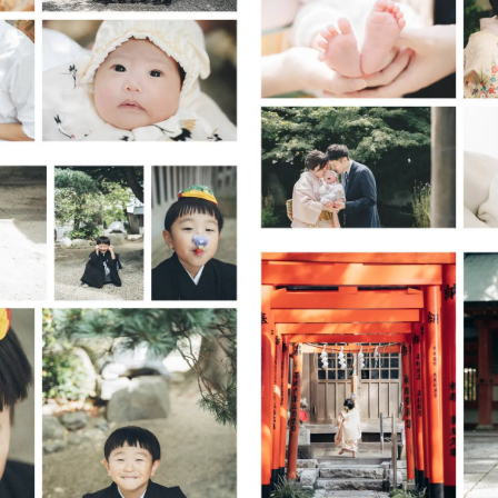
いては以下URLをご確認ください
.com/faq/?p=32
ださっている理由
ン
笑しているシーン など )
-
て
奈川・千葉の一部も対応しております。（まずはお気軽にご相談くださ