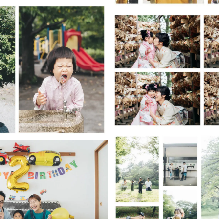
思い出にしてもらう
い出すのは、撮影時のやり取りや感情です。
しい思い出になるよう、その場での何気ない会話や発見を大切にしてお
するときはその日の機嫌やその場の興味関心を優先して撮影しておりま
___________________________________________
きありがとうございます。
微笑んでしまう場面・瞬間」を撮影したい方はぜひともお声がけくだ
___________________________________________