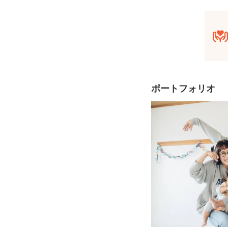
・生え変わり始めてい
・好きな人形、ポーズ
・登下校した通学路
・授業をサボって、よ
・ハマっている遊び
など「今は当たり前な
ポートフォリオ
➁日常の一コマを撮影
・おふざけ大好きな娘
・わんぱくな祖父と冷
・顔を合わせるだけで
・すぐにボケる彼氏としっ
など、その当時の関係
➂何気ない場面・瞬間
撮影中はどうしてもカ
移動中など撮影の合間
光や構図を整えること