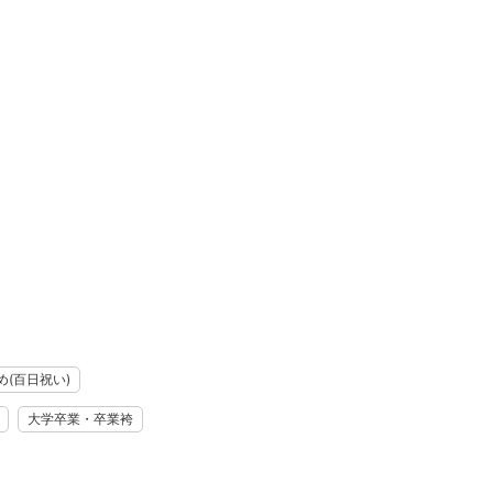
うか？
、思い出の色彩が豊かに
を撮影することを大切に
め(百日祝い)
大学卒業・卒業袴