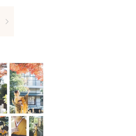
ものです😌
🙌
を大切にしております✨