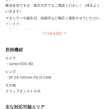
横浜在住ですが、遠方の方でもご相談ください！（埼玉よく
いきます）
マタニティや誕生日、結婚式など幅広く撮影させていただい
ています。
『思い出をカタチに』をコンセプトに
つづきを読む
その時の楽しかった時間を思い出してもらえるような
写真を撮れるよう心がけております！
お子さんとのロケーションフォトなどでは一緒に遊びながら
所持機材
撮ったりと
カメラ
自然な表情を引き出して撮影いたします！
・canon EOS 6D
【撮影アイテム】
参考写真に掲載させていただいていますが
レンズ
大きな黒板を所有しておりますので、どの場所でも雰囲気を
・EF 24-105mm F4 IS USM
変えた
その他
写真を撮ることができます。
クリップオンストロボ
（必要な方はご相談ください。車での搬入になるため別途駐
車場などいただく場合がございます。）
その他シャボン玉やバースデープレートなど使って撮ること
主な対応可能エリア