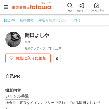
かんたん予約
検索
ログイン
自己PR
所持機材
対応可能ジャンル
口コミ
岡田よしや
男性
最終アクティブ：7日以上前
お気に入りに追加
0
自己PR
撮影内容
ジャンル共通
神奈川、東京をメインにフリーで活動している岡田よしやで
す。