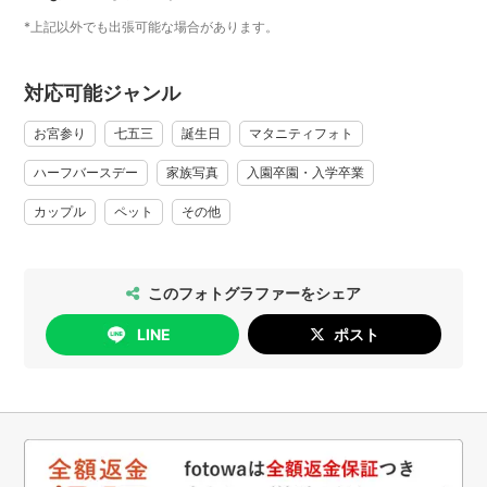
も可能です。
*上記以外でも出張可能な場合があります。
【納品】
データにつきましては1時間の撮影で約100～150ほど撮影で
対応可能ジャンル
きます。
目つぶりや、ピンボケなどミスショット以外は同じような写
お宮参り
七五三
誕生日
マタニティフォト
真でも
ハーフバースデー
家族写真
入園卒園・入学卒業
微妙な表情の違いなど好みがありますのですべて納品させて
いただきます。
カップル
ペット
その他
☆『当日DVDにてデータ全件』納品も可能です。
その場合、別途1500円当日お支払い頂きます。
【LINEスタンプ】
このフォトグラファーをシェア
撮影した写真の中からLINEスタンプを作成できます。
LINE
ポスト
パソコンで編集するのでとてもキレイにできます。
よく使う文字など要望いただければそのとおりにお作りしま
す。
おまかせも可能です。
（おはよう、おやすみ、おつかれさまなど日常で使えるパタ
ーン）