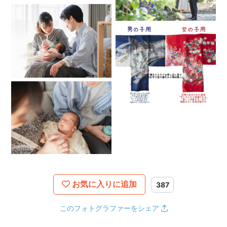
その瞬間をカメラに収め、
何十年後に見返したときに
思い出に花が咲くような
写真が撮れるように心がけております🌸
みなさまの大切な記念日に寄り添えるような
カメラマンを目指して日々精進中です
🍬お知らせ🍬
私事ですが2025年1月に第一子を出産いたしました👶
子どもの体調不良などによりやむおえず日程変更をお願いす
る可能性もあります。
なるべくご希望に沿えるように努力いたしますが、ご理解い
ただけますと幸いです。
日々育児に奮闘中ですが、毎日どんどん成長する我が子との
時間はあっという間なのだろうなと思います。
お気に入りに追加
387
何気ない日常もたくさん写真に残っていたら未来の自分への
プレゼント、そして我が子へのプレゼントになるだろうなと
このフォトグラファーをシェア
改めて感じています！
お子様の記念日やそうでない大切な日常も、ぜひお写真に残