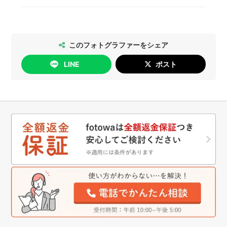
撮影許可の取り方については
こちら
、出張撮影禁止
対1でコミュニケーションをすることができます。
2026年5月14日以降のご予約については、以下の
の神社・仏閣の一覧は
こちら
をご確認ください。
通りにお手続きいただけます。
[日時変更]
このフォトグラファーをシェア
無料で行っていただけます。
LINE
ポスト
[キャンセル]
撮影日の4日前まで：無料
撮影日の3日前以降：キャンセル料が発生します
詳細は
こちら
をご確認ください。