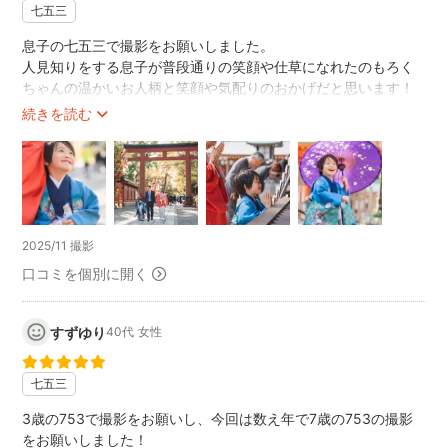
七五三
息子の七五三で撮影をお願いしました。
人見知りをする息子が普段通りの笑顔や仕草になれたのもろく
ちゃんの温かいお人柄と笑顔や気配りのおかげだと思います！
出来上がった写真はどれも家族の愛おしい瞬間を空気感と共に
続きを読む
閉じ込めてくれて本当に満足しています。
また次もろくちゃんにお願いしたいと思います！
2025/11 撮影
口コミを個別に開く
すずゆり
40代
女性
七五三
3歳の753で撮影をお願いし、今回は数え年で7歳の753の撮影
をお願いしました！