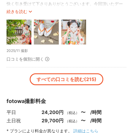
快く引き受けて下さりありがとうございます。今回頂いたデー
タをみて本当にろくちゃんにお願いして良かったなぁと感じま
続きを読む
した☆
リクエストしていた前回と同じシチュエーションの成長を感じ
る写真、おすまし写真、自然体な写真、この日のことを鮮明に
思い出せる瞬間を閉じ込めていただけていました。
素敵な写真ばかりで大変満足しております！
また機会ありましたらよろしくお願いします
2025/11 撮影
口コミを個別に開く
すべての口コミを読む(215)
fotowa撮影料金
平日
24,200円
〜 /時間
（税込）
土日祝
29,700円
〜 /時間
（税込）
* プランにより料金が異なります。
詳細はこちら