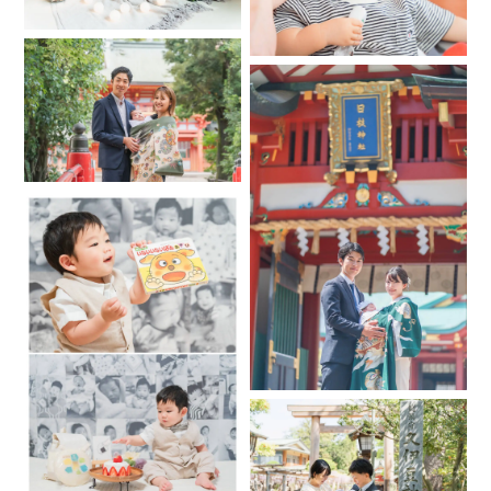
*
*
*
ニューボーンフォトのご予約は
以下をお読みいただき「質問する」ボタンからニューボーン
フォト専用のお問い合わせシートにご記入いただきお問い合
わせください
*
*
*
👶ニューボーンフォト は【産後】にご予約をお願いします
生後間もない一瞬のお時間,
ぜひ素敵なお写真を残しませんか？
宝物になること間違いなしです✨
*
*
*
おくるみなどを巻くニューボーンフォトは