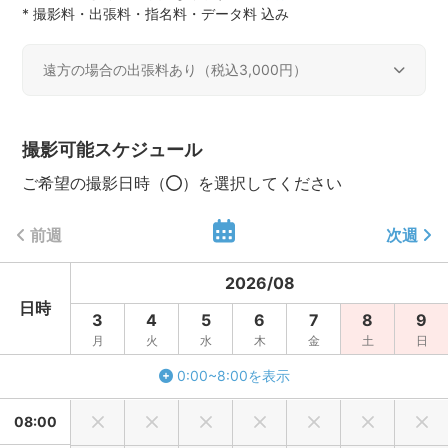
* 撮影料・出張料・指名料・データ料 込み
遠方の場合の出張料あり（税込3,000円）
遠方出張料
撮影可能スケジュール
活動エリア内
0円（税込）
ご希望の撮影日時（
）を選択してください
活動エリア外
3,000円（税込）
前週
次週
2026
/
08
日時
3
4
5
6
7
8
9
月
火
水
木
金
土
日
0:00~8:00を表示
08:00