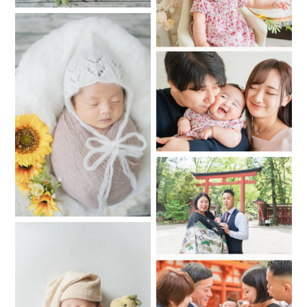
3,性別
4,お子様のお名前（ひらがな）
5,撮影するご自宅のご住所（外観写真も添付いただけると大変
助かります）里帰り出産などで表札が申込者様と違う場合は
表札のお名前
6.ご家族撮影（ありorなし）
7,ご兄弟撮影（ありorなし）
ありの場合はお子様の年齢と性別、お名前（ひらがな）
8.ペットとの撮影（ありorなし）
ありの場合は家族写真で抱っこしていただいての撮影になり
ます
*
*
*
*
📷キャンセル・日程変更に関して
ご予約キャンセル・日程変更に関してはfotowaの規定通りと
なります。
📷以前、私の友人zumi_lifeさんとハーフバースデーの撮影コ