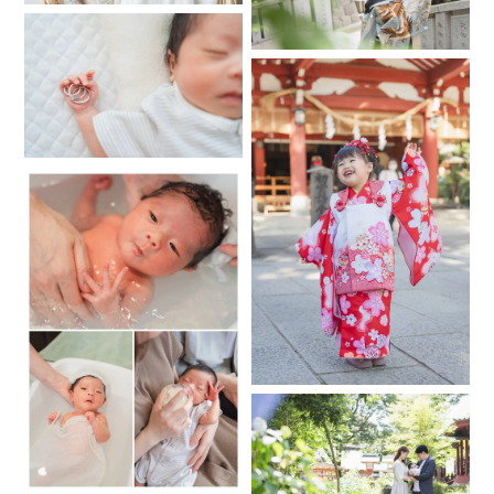
最初は遠目から撮影したり、
一緒に遊んでから撮影したり、
それぞれのお子様の性格に合った
撮影を心がけております。
安心してお任せください。
▶️着物の着付け経験あり👘
七五三やお宮参りなど、
途中で着崩れてしまった場合も
お直しが可能ですのでご安心ください！
*
*
*
*
💛想い💛
「写真」は未来への宝物
これまでたくさんの「おめでとう！」の
瞬間に携わってきました。
お子様は様々な表情をしてくれます。