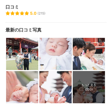
すお手伝いをさせていただけたら嬉しいです(^ ^)
口コミ
ここまでお読みいただきありがとうございます。
5.0
(215)
１人でも多くの方の幸せな笑顔に出会えますように〜♡
*
*
最新の口コミ写真
*
お写真の作例はこちらからご確認いただけますので
ぜひご覧ください！
https://www.instagram.com/rokuchan_photo
もっと見る
(200)