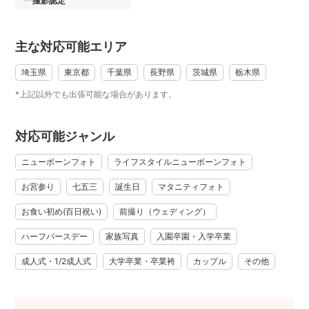
撮影認定
（○になっているところも撮影場所によっては移動時間の関係
でお受けするのが難しい場合もありますのでご了承くださ
主な対応可能エリア
い）
*
埼玉県
東京都
千葉県
長野県
茨城県
栃木県
*
*上記以外でも出張可能な場合があります。
*
📷ご予約に関して
対応可能ジャンル
ご予約の前にぜひ「質問する」ボタンより
ご依頼内容をお送りください。
ニューボーンフォト
ライフスタイルニューボーンフォト
①ご希望日（できれば候補日2,3日）・お時間帯（お宮参りや
お宮参り
七五三
誕生日
マタニティフォト
七五三の場合、ご祈祷の前、後どちらで撮影をご希望か）
②撮影内容
お食い初め(百日祝い)
前撮り（ウェディング）
③撮影場所
ハーフバースデー
家族写真
入園卒園・入学卒業
（撮影許可が必要な神社仏閣や公園は
許可申請を事前にお願いします）
成人式・1/2成人式
大学卒業・卒業袴
カップル
その他
ご自宅の場合は外観写真を添付いただけると大変助かりま
す。