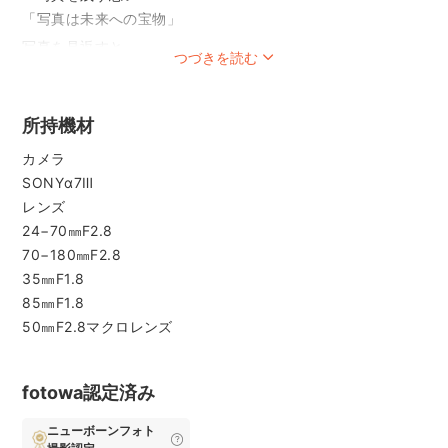
「写真は未来への宝物」
写真を見返すと
つづきを読む
その時の時間が蘇ってくることってありませんか？
私はあります♡
小さい頃の七五三や入園、入学式、
所持機材
旅行の時の写真や何気ない日々の写真,
カメラ
そして母になった今、我が子との何気ない日々の写真や
SONYα7Ⅲ
お出かけした時の写真。
レンズ
見返すとその時の時間が蘇ってきたり、
24−70㎜F2.8
我が子の成長を実感できたり。
70−180㎜F2.8
そんなお写真をお届けできるよう、
35㎜F1.8
みなさまの大切な記念日に寄り添えるような
85㎜F1.8
カメラマンを目指して日々精進中です
50㎜F2.8マクロレンズ
*
*
fotowa認定済み
*
ご予約前にぜひ一度【質問する】よりメッセージにて
ニューボーンフォト
お問い合わせいただけますと幸いです。