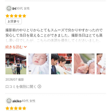
IH
30代
女性
お宮参り
撮影前のやりとりからとてもスムーズで分かりやすかったので
安心して当日を迎えることができました。撮影当日はとても蒸
し暑い日でしたが、こちらの体調を優先してくださいました。
また、撮影地は観光地で人も多いにもかかわらず、撮影するポ
続きを読む
イントをおさえており、構図などもバッチリで、どれもすごく
良い思い出になる写真になりました。ありがとうございまし
た！またぜひお願いしたいです。
2026/07 撮影
口コミを個別に開く
akiko
40代
女性