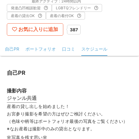
最終アクティブ：24時間以内
発達凸凹相談歓迎
LGBTQフレンドリー
産着の貸出OK
産着の着付OK
お気に入りに追加
387
自己PR
ポートフォリオ
口コミ
スケジュール
自己PR
撮影内容
ジャンル共通
産着の貸し出しを始めました！
お宮参り撮影を希望の方はぜひご検討ください。
（色味や柄等はポートフォリオ最後の写真をご覧ください）
※なお産着は撮影中のみの貸出となります。
🌸写真を残す思い🌸