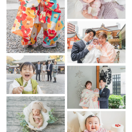
撮影も可能ですので事前にお知らせください💍
⚠︎公共交通機関を使って
大きな撮影機材や荷物を持っていくため、
ご自宅が最寄り駅から徒歩10分以上かかかる場合は、
駅までお迎えに来ていただくか
難しい場合はご予約を受け兼ねる場合があります🙇‍♀️
出張範囲はさいたま市から電車で60分以内です
＊撮影料金について
フォトワの料金となります
2時間2枠のご予約で2倍、3時間3枠で3倍の料金となります
お問い合わせは
以下のニューボーンフォト用テンプレートをコピペして
「質問する」ボタンよりお送りください
🌸ニューボーンフォト専用テンプレート🌸
1,撮影希望日（第三候補まであるとご案内しやすいです）
希望の時間帯（通勤ラッシュの時間帯は移動を控えておりま
す。大きな荷物のためご理解いただけますと幸いです）
2,出生日