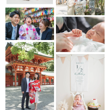
生後３週間以内（推奨は２週間以内）の
寝ているときに撮影するお写真です
寝かしつけや小物の準備なども
撮影時間に含まれるため、
1時間の予約の場合は赤ちゃんのご機嫌によっては
寝ていない写真になる場合がありますこと、
ご了承ください
ご兄弟とのお写真や
双子ちゃんの撮影をご希望の場合は
2枠以上のご予約からお受けしております
（ご兄弟のご機嫌が難しい場合は
安全面から撮影が出来ない場合もありますので
予めご了承頂けますと幸いです）
また頬杖のポーズはお受けできません
承れるのはポートフォリオにあるような
お写真となりますので
ご確認をよろしくお願いいたします
また皮むけやひっかき傷、