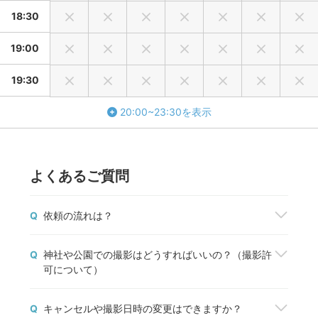
18:30
19:00
19:30
20:00~23:30を表示
よくあるご質問
Q
依頼の流れは？
撮影を依頼したいフォトグラファーが見つかった
Q
神社や公園での撮影はどうすればいいの？（撮影許
ら、「予約する」ボタンから撮影を申込みましょ
可について）
う。fotowaから撮影契約成立のメールが届いた
ら、正式に予約が完了します。
神社や公園などの施設で撮影する場合は、管理者の
予約前に質問や相談しておきたいことがある場合
Q
キャンセルや撮影日時の変更はできますか？
方に必ずご確認をお願いします。
は、「質問する」ボタンからフォトグラファーと1