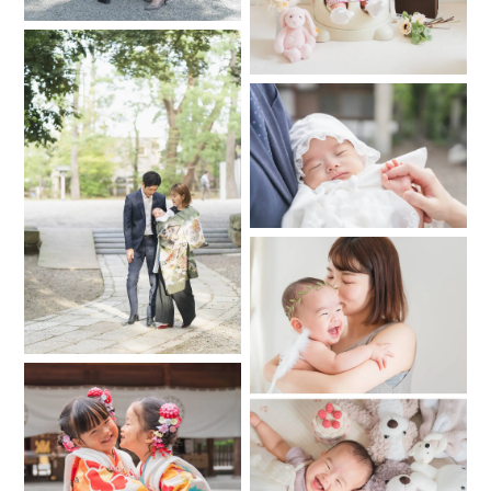
乳児湿疹などの修正加工は行いません
撮影中に赤ちゃんがぐずったり、
泣いたりした場合はあやしたり
ミルクを飲ませたりする時間が発生しますが、
その時間も撮影時間に含まれますので
お時間が心配な方は2枠以上のご予約がオススメです
【撮影プラン】
🌟1枠1時間ミニプラン
おくるみ1,2パターン・背景1パターン・ご家族フォト
最低保証納品枚数30枚
🌟2枠2時間スタンダードプラン←オススメ！
おくるみ２パターン・背景１〜２パターン・ご家族フォト
（ご兄弟）・
手足などのパーツカット
最低保証納品枚数60枚
小物は全てこちらで用意いたします
一緒に写したい小物（エコー写真や、指輪、ぬいぐるみ等）
がありましたら