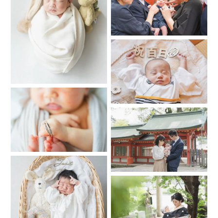
ラボしました！
その様子はこちらのYouTubeからご覧いただけますのでおう
ち撮影ご検討中の方（もちろんそうでない方も！）
ぜひご参考にしていただけると嬉しいです😊
https://www.youtube.com/watch?v=MllDyR4L0mw
🌷経歴🌷
子ども撮影専門写真館にて4年半勤務後、
ウエディングカメラマン勤務を経て、独立。
しっかりと１枚１枚色味を調整し完成データをお渡しいたし
ます。
*
*
*
*
📷撮影について📷
▶️人見知りのお子様でもご安心ください
子ども写真館で４年半ほど働いており、
何百組ものお子様を撮影してきました。