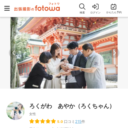
かんたん予約
検索
ログイン
1/32
ろくがわ あやか（ろくちゃん）
女性
口コミ
215
件
5.0