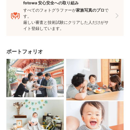
（最寄駅やバス停から徒歩10分以上の場合は送迎をお願いし
fotowa 安心安全への取り組み
ております🙇）
すべてのフォトグラファーが
家族写真のプロ
で
④お名前・お子様の年齢・撮影に参加する人数
す。
厳しい審査と技術試験にクリアした人だけがサ
（お子様のお名前は、当日お呼びするためにお伺いさせてい
イト登録しています。
ただいておりますので、ひらがなで構いません）
⑤事前に伝えておきたいことやご希望カット等、あれば
※予約に進む際、メッセージのやり取りの後、予約リクエスト
ポートフォリオ
を送っていただきこちらで承認させていただき、予約完了と
なります。
こちらから『ご予約確定いたしました』というメッセージを
24時間以内に送らせていただいておりますが、予約リクエス
トを送ったのに私からご予約確定メッセージがない場合、予
約が出来ていない可能性があるので再度予約リクエストの送
信をよろしくお願いいたします。
⚠️また予約は先着順となります。お問い合わせのみでは予約
は完了しておりません。必ず予約リクエストを送信していた
だき、こちらから『ご予約確定いたしました』とメッセージ
を送らせていただくので、そちらが届いたら予約完了となり
ますのでご注意ください。