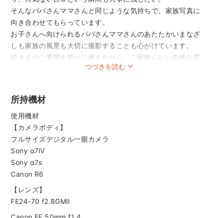
そんなパパさんママさんと同じような気持ちで、家族写真に
向き合わせてもらっています。
お子さんへ向けられるパパさんママさんのあたたかいまなざ
しも家族の風景も大切に撮影することも心がけています。
皆さまのご要望を第一に考えながら、ご家族らしい自然な雰
つづきを読む
囲気を引き出すことに最善を尽くします。
ママ友パパ友同士でシェアしての御予約もお受け致しますの
でお気軽に問い合わせ下さい！
所持機材
____________________________________________________
使用機材
▷サトウトモカズ（佐藤友和）（非喫煙者)
【カメラボディ】
１児の父です。
フルサイズデジタル一眼カメラ
▷大分生まれ、幼少期に九州を転々としまして現在福岡在住。
Sony α7Ⅳ
▷2006年 出版社を経てフリーランスフォトグラファーとし
Sony α7s
て独立。
Canon R6
主にスタジオ、写真館、雑誌、（地方誌、全国誌）にて人物
【レンズ】
やフード、学校行事、商品、建築物などをメインに撮影して
FE24-70 f2.8GMⅡ
います。
Canon EF 50mm f1.4