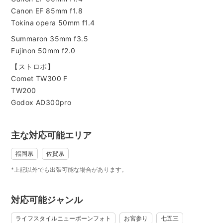
企業様のホームページ、宣材写真なども撮影させてもらって
Canon EF 85mm f1.8
います。
Tokina opera 50mm f1.4
七五三、入学、卒業、成人式、家族写真、ワンちゃんネコち
ゃんの写真も年間40件ほど対応させていただいています。
Summaron 35mm f3.5
Fujinon 50mm f2.0
ご自宅に伺った撮影も対応できますので、お気軽にお問合せ
ください。
【ストロボ】
____________________________________________________
Comet TW300 F
TW200
●ご予約の前にお読みください●
Godox AD300pro
＜初めてで良くわからなくて不安な方＞
撮影依頼でなくても大丈夫です。
撮影に関するご質問・ご相談など「メッセージ」からお気軽
主な対応可能エリア
にご相談ください！
お問合せ後に、ご予約いただくか否かご判断していただいて
福岡県
佐賀県
構いませんのでご安心ください。
*上記以外でも出張可能な場合があります。
＜撮影可能スケジュールについて＞
自身でも撮影活動をしていますので、すでに他のお客様と調
対応可能ジャンル
整中であったり前後のスケジュールとの移動時間の都合でご
予約をお受けできない場合があります。
ライフスタイルニューボーンフォト
お宮参り
七五三