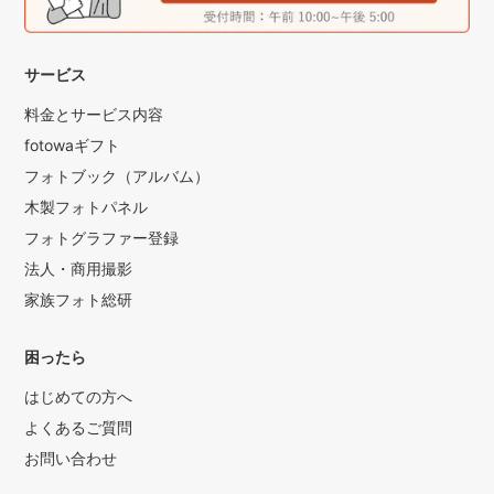
・ご希望の撮影場所
・撮影ジャンル
・お子さんの年齢（月齢)
サービス
＊撮影希望日の時点の年齢
料金とサービス内容
・撮影許可 確認有無
撮影先でのトラブル防止の為、ご予約の前に撮影許可のご確
fotowaギフト
認を必ずお願い致します。
フォトブック（アルバム）
・ご希望の写真のイメージ
木製フォトパネル
＊特にない場合は『おまかせ』とお伝えください。
フォトグラファー登録
❷お打ち合わせ メッセージのやりとりで当日の流れなどをお
法人・商用撮影
打ち合わせさせていただきます。
家族フォト総研
撮影カットについて具体的なご要望がありましたらぜひ事前
にお申し付けください。
困ったら
あとでこうしておけばよかった！を極力無くしましょう。
お子様さんの番傘(赤・紫) を無料で貸出しておりますので、
はじめての方へ
お気軽にお申し付けください。
よくあるご質問
❸撮影当日 お打ち合わせさせていただいた流れと状況に合わ
お問い合わせ
せて撮影いたします。