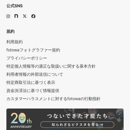
リラックスして撮影自体も楽しんでいただけたらと思いま
公式SNS
す。
ご予約のお時間に遅れてしまった場合、撮影枚数が少なくな
ってしまいますので、
余裕を持って出発されることをお勧めします。
規約
遅れそうな際はすぐにご連絡頂けますと幸いです。
利用規約
⚠️普段遊び慣れているオモチャなどお気に入りのものがござ
fotowaフォトグラファー規約
いましたら是非お持ちください。
アイテム一つ写真に写っていることで話に華が咲いたり当時
プライバシーポリシー
の記憶が鮮明に蘇るかもしれませんよ。
特定個人情報等の適正な取扱いに関する基本方針
❹納品 撮影後、3日から一週間ほどお時間をいただき、一枚
利用者情報の外部送信について
一枚丁寧に「大切な贈り物をお届けする気持ち」で納品いた
特定商取引法に基づく表示
します。
資金決済法に基づく情報提供
＜ちょっとしたご注意事項＞
カスタマーハラスメントに対するfotowaの行動指針
撮影前や当日、可愛い晴れ姿に「撮影がんばろうねー」とか
「可愛く撮ってもらおうね」とか「いっぱい笑ってねー」
と、つい出ちゃいそうな言葉ですが、お子さんによってはプ
レッシャーになっちゃう場合がございます。