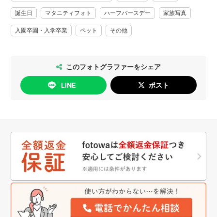
正確かつリアルタイムで撮影可能スケジュールが表示されて
誕生日
マタニティフォト
ハーフバースデー
家族写真
いるわけではございませんので、大変お手数ですがメッセー
ジで空き状況をお問い合わせいただけると嬉しいです。
入園卒園・入学卒業
ペット
その他
（ご依頼後に承認できないのは心苦しいので・・）
＜撮影許可申請について＞
ロケーション撮影（公園、神社仏閣等）は、撮影許可が必要
このフォトグラファーをシェア
な場合が多々あります。
LINE
ポスト
お客様に確認・撮影申請をお願いしております。
（その際料金が発生する場合、お客様のご負担となります）
＜入場料について＞
施設への入場料、駐車場料が必要な場合は、カメラマンの分
もお客様にご負担して頂きます。
ご容赦ください。
___________________________________________________
●ご予約から撮影・納品まで●
❶ご予約
こちらのテンプレートをご利用いただきお送りください。
・ご希望の撮影日、撮影開始時間