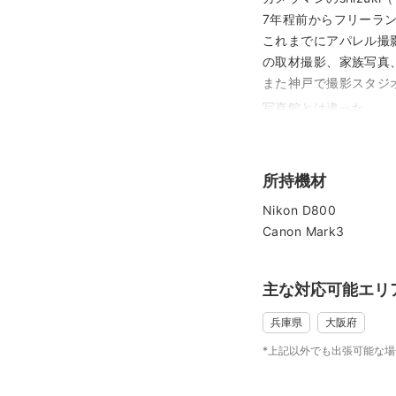
7年程前からフリーラ
これまでにアパレル撮
の取材撮影、家族写真
また神戸で撮影スタジ
写真館とは違った、
より自然体で、カジュ
オシャレで可愛いお写
是非ご相談下さい。
所持機材
女性ならではの感性を
Nikon D800
Canon Mark3
主な対応可能エリ
兵庫県
大阪府
*上記以外でも出張可能な