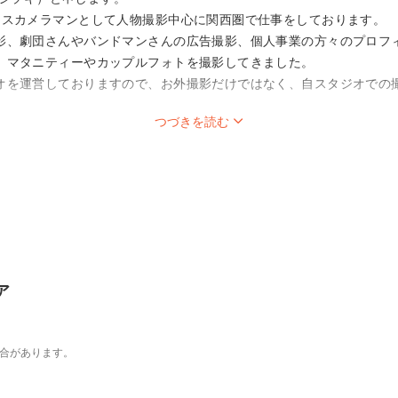
ンスカメラマンとして人物撮影中心に関西圏で仕事をしております。
影、劇団さんやバンドマンさんの広告撮影、個人事業の方々のプロフ
、マタニティーやカップルフォトを撮影してきました。
オを運営しておりますので、お外撮影だけではなく、自スタジオでの
つづきを読む
アルに撮影されたい方、
真を残したい方、
活かし、お好みのテイストに沿ったデコレーションや装飾を提案させ
ア
場合があります。