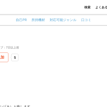
検索
よくあ
自己PR
所持機材
対応可能ジャンル
口コミ
ブ：7日以上前
追加
5
i（シヅキ）と申します。