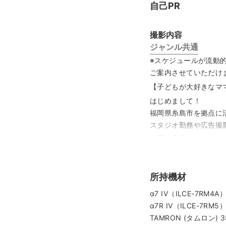
自己PR
撮影内容
ジャンル共通
※スケジュールが流動
ご案内させていただけ
【子どもが大好きなマ
はじめまして！
福岡県糸島市を拠点に
スタジオ勤務や広告撮
っています。
私自身も一児の母です
◆ 撮影への想い
所持機材
私が大切にしているの
お子さまにとって撮影
α7 IV（ILCE-7RM4A
す。
α7R IV（ILCE-7RM5
人見知りさんやカメラ
TAMRON (タムロン) 35