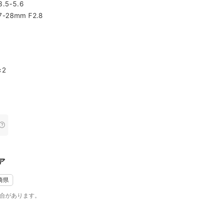
.5-5.6
-28mm F2.8
ト
×2
トについて
トでは、生まれたての赤ちゃんらしさを大切にしたナチュラルな撮影
ォト専門フォトグラファーによる講習を受講し、安全面やポージング
や安全を最優先に考え、無理のない範囲で撮影を進めてまいりますの
わの髪の毛、ママに抱っこされて安心した表情。
ア
しい瞬間を、未来への宝物として残せるよう心を込めて撮影していま
崎県
について
、ご家族らしい自然な表情を大切に撮影しております。
場合があります。
だけでなく、お子さまがご家族と笑い合う瞬間や、手をつないで歩く