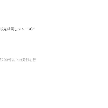
状況を確認しスムーズに
200件以上の撮影を行
出すことを心がけていま