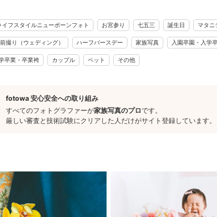
します。
撮影が苦手なお子さまも、その子のペースに合わせて撮影いたします
ライフスタイルニューボーンフォト
お宮参り
七五三
誕生日
マタニ
富ですので、初めてのお宮参りや七五三でもお気軽にご相談ください
ォトについて
前撮り（ウェディング）
ハーフバースデー
家族写真
入園卒園・入学
スデーなど、お子さまの成長記録も撮影しております。
学卒業・卒業袴
カップル
ペット
その他
や仕草、その時期ならではの姿を大切に残します。
クバスフォトの撮影も可能です🫧
希望の雰囲気に合わせてご提案させていただきますので、お気軽にご
fotowa 安心安全への取り組み
すべてのフォトグラファーが
家族写真のプロ
です。
厳しい審査と技術試験にクリアした人だけがサイト登録しています。
ースを最優先に進めます。
ってしまったり、元気に走り回ったり。
い姿も、大切な思い出のひとつです。
スして撮影を楽しんでいただけたら嬉しいです🌿
影は、事前に撮影許可が必要な場合があります。
料が発生する場合は、お客様負担となりますのでご了承ください。
整のため、ご予約前に撮影場所・ご希望日時をメッセージにてお知ら