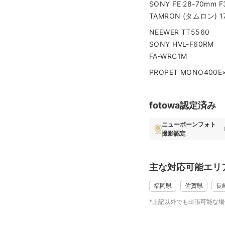
SONY FE 28-70mm F3
◆ 撮影ジャンル
TAMRON (タムロン) 17
・ニューボーンフォト
・お宮参り
NEEWER TT5560
・七五三
SONY HVL-F60RM
・アニバーサリーフォ
FA-WRC1M
・家族写真
PROPET MONO400E
・ウェディングフォト
◆ ニューボーンフォ
fotowa認定済み
特にニューボーンフォ
また、ニューボーンフ
ニューボーンフォト
撮影認定
おります。
赤ちゃんの体への負担
小さな手や足、ふわふ
主な対応可能エリ
そんな今しかない愛お
福岡県
佐賀県
長
◆ お宮参り・七五三
お宮参りや七五三では
*上記以外でも出張可能な
かしこまった記念写真