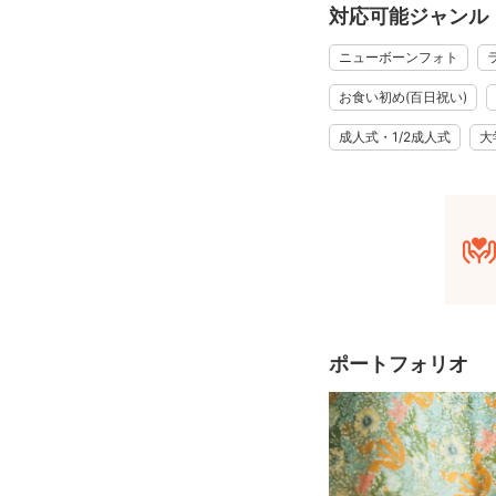
い仕草なども丁寧に残
対応可能ジャンル
人見知りのお子さまや
ニューボーンフォト
神社での撮影経験も豊
◆ アニバーサリーフ
お食い初め(百日祝い)
お誕生日やハーフバー
成人式・1/2成人式
大
今しか見られない表情
♡ご希望の方にはミル
お子さまのご年齢やご
◆ 撮影について
お子さまのご機嫌やペ
泣いてしまったり、眠
その日のお子さまらし
親御さまにもリラック
ポートフォリオ
◆ ご予約前のお願い
神社や公園などでの撮
施設利用料や撮影許可
また、スケジュール調