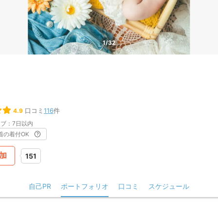
1/32
口コミ
116
件
4.9
ブ：7日以内
着の着付OK
加
151
自己PR
ポートフォリオ
口コミ
スケジュール