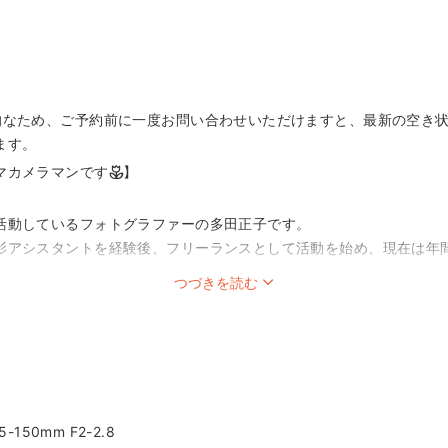
的なため、ご予約前に一度お問い合わせいただけますと、最新の空き
ます。
マカメラマンです🌷】
活動しているフォトグラファーの多田正子です。
影アシスタントを経験後、フリーランスとして活動を始め、現在は年間
つづきを読む
。
は、「写真を撮ること」ではなく「楽しい思い出を残すこと」。
の日が素敵な思い出になるよう、一緒に遊びながら自然な表情を引き
）
）
が苦手なお子さまも大歓迎です☺️
-150mm F2-2.8