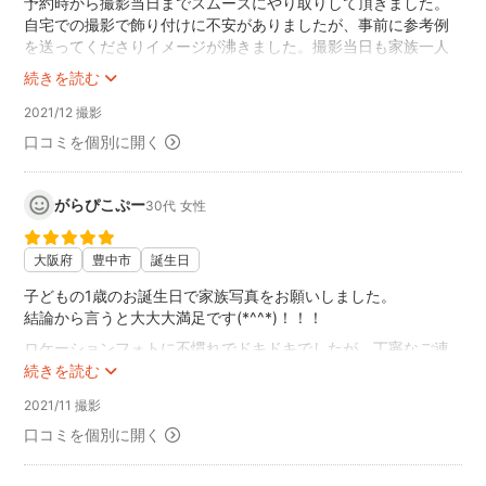
予約時から撮影当日までスムーズにやり取りして頂きました。
自宅での撮影で飾り付けに不安がありましたが、事前に参考例
を送ってくださりイメージが沸きました。撮影当日も家族一人
一人に丁寧に挨拶してくださり、印象がとてもよかったです。
続きを読む
撮影中、娘がぐずってしまっても明るくあやして頂きました。
動き回る娘を色んな角度から撮影してもらえて素敵な一歳の誕
2021/12 撮影
生日の思い出になりました。ありがとうございました。
口コミを個別に開く
がらぴこぷー
30代
女性
大阪府
豊中市
誕生日
子どもの1歳のお誕生日で家族写真をお願いしました。
結論から言うと大大大満足です(*^^*)！！！
ロケーションフォトに不慣れでドキドキでしたが、丁寧なご連
絡で色々と教えてくださり、安心して撮影に臨むことができま
続きを読む
した。
2021/11 撮影
一度、子どもの体調不良で日程を変更していただいたのです
が、その際も丁寧にご対応いただき、回復後改めて撮影いただ
口コミを個別に開く
けることになりほっとしました。その際は本当にありがとうご
ざいました。