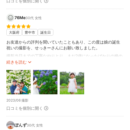
無理せず撮影をすることができました。子供が機嫌が悪くなる
口コミを個別に開く
と、待ってくださったり気分転換のご提案を頂いたりし、結果
的に笑顔の写真がたくさん撮れました。
76Me
30代
女性
出来上がった写真は、自宅で撮ったとは思えないような、明る
く鮮やかな感じで、色んなショットがあり、とても満足してい
ます。頼んでよかったです。
大阪府
豊中市
誕生日
お友達からの評判を聞いていたこともあり、この度は娘の誕生
祝いの撮影を、せっきーさんにお願い致しました。
撮影当日までの丁寧なやりとり、まだ2歳になったばかりの娘の
体調面等もご配慮いただけたおかげで、安心して撮影に臨めま
続きを読む
した。
所謂イヤイヤ期で中々じっと出来ずにいた娘ですが、そんな娘
の機嫌も尊重してくださり、次第に笑顔を見せてくれるよう
に。
出来上がったお写真は躍動感があり、色鮮やかで、その日の思
2023/06 撮影
い出がぎゅっと鮮明に映されたような、素敵なものとなりまし
た。
口コミを個別に開く
写真を見た娘も「きれい〜」と言ってました(*^^*)
また撮影を検討した際は、せっきーさんにお願いしたいと考え
ぽんず
30代
女性
ております。