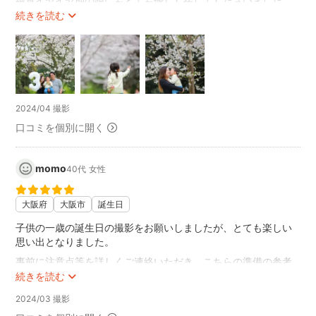
絶賛イヤイヤ期の娘にもとても優しく接してくださいました。
桜がとても綺麗な日に撮っていただけて嬉しいです。
続きを読む
3歳を迎え、昨年一昨年と撮っていただいた写真と見比べると本
当に大きくなったなぁと感じます。
思い出に残る写真を今回もありがとうございました(^^)
また七五三でお世話になります！
2024/04 撮影
口コミを個別に開く
momo
40代
女性
大阪府
大阪市
誕生日
子供の一歳の誕生日の撮影をお願いしましたが、とても楽しい
思い出となりました。
事前に注意点等を詳しくご連絡いただき、こちらの準備の参考
になりました。また当日は、狭い自宅での撮影でしたが、手際
続きを読む
よくセッティングをして頂きました。
2024/03 撮影
こちらは一歳の子供もいましたが色々と気を使っていただき、