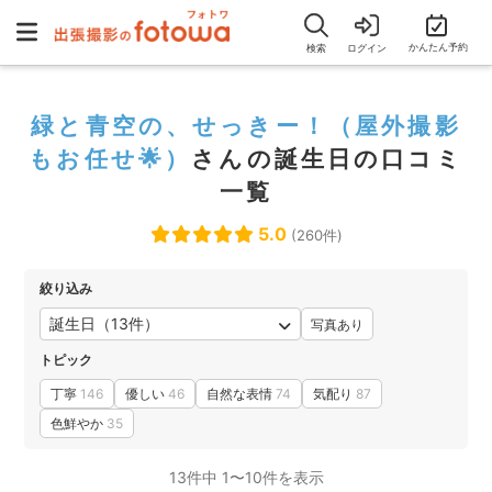
かんたん予約
検索
ログイン
緑と青空の、せっきー！（屋外撮影
もお任せ🌟）
さんの誕生日の口コミ
一覧
5.0
(260件)
絞り込み
誕生日（13件）
写真あり
トピック
丁寧
146
優しい
46
自然な表情
74
気配り
87
色鮮やか
35
13件中 1〜10件を表示