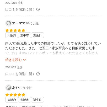
2022/04 撮影
せっきー！さんも
全力で娘をあやしてくださり、
口コミを個別に開く
にこにこの笑顔を引き出してくれました。
写真に関しても、「こんな感じで撮れました！」と
マーママ
30代
女性
区切りごとに、私たち夫婦に丁寧に見せてくださいました。
終始丁寧に対応していただき、
大阪府
豊中市
誕生日
納品された写真も色鮮やかで
とても素敵なものばかりで
雨天で2回延期した中での撮影でしたが、とても快く対応してい
機会があればまたせっきー！さんにお願いしたいね、と夫婦で
ただきました。また、七五三→家族写真へと目的変更した中
話しております。
で、おすすめのフォトスポットも教えていただきとても助かり
この度は本当にありがとうございました(*^^*)
ました。
続きを読む
撮影も、終始こちらに気を遣っていただいて、3歳と1歳の2人の
子供を連れた中で思うような撮影進行ができない中でも、とて
2021/12 撮影
も綺麗に写真を撮っていただきました。撮影中も楽しく、3歳の
口コミを個別に開く
子は短時間でとてもせっきーさんを好いていました。
機材もたくさん用意していただき、撮影スポットも事前に探し
ていただき、写真も素敵な仕上がりで、とても満足でした。
あや
30代
女性
また機会があればお願いしたいと思います！
大阪府
大阪市
誕生日