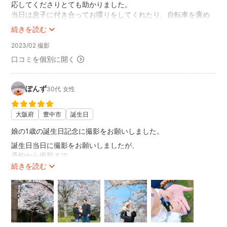
応してくださりとても助かりました。
当日は息子に付き合ってお喋りをしてくれたり、自転車を褒め
てくれたりして息子はとても嬉しかったようです。人見知りが
続きを読む
ある娘も意外とすぐ慣れて、笑顔の写真が撮れたのもせっきー
さんの人柄なのかなあと思いました。出来上がった写真もみん
2023/02 撮影
なが良い顔の写真が沢山あって嬉しかったです。
口コミを個別に開く
思った以上にたくさん撮っていただき、本当に良い思い出にな
りました。また機会があればお願いしたいです。
ぽんず
30代
女性
大阪府
豊中市
誕生日
娘の1歳の誕生日記念に撮影をお願いしました。
誕生日当日に撮影をお願いしましたが、
予約から撮影まで、
メッセージでも丁寧な対応をいただき
続きを読む
晴天かつ桜も満開！！な とても最高な日に
とっっっても素敵な写真を撮ってくださいました！
眠くて娘がぐずって 私があやしていても、
「ゆっくりで大丈夫ですよー！」と
娘のことを一番に考えてくださり