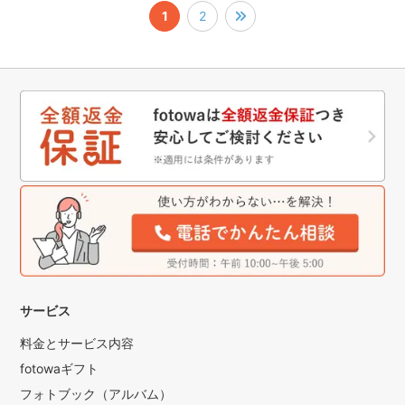
1
2
撮影中はこちらの希望のイメージに添って色々と良い場所をピ
ックアップしてくださり
芝生や林、花畑など色んな風景の場所で撮ることができまし
た。
幼い息子はなかなか大人が思う場所でじっとするのは難しく、
動き回ってばかりでしたが、
関本様が粘り強く臨機応変にアングルを変えたり移動しながら
撮ってくださり、可愛い写真が沢山いただけました。
普段は写真を撮っても、子ども単体が多く、大人が写ってもど
ちらか片方(もう片方が撮影)なので、家族みんなで素敵な写真、
自然な写真を沢山残していただけて本当に嬉しかったです。
また何か記念写真を撮る際は関本様にお願いしたいと思いまし
た！
本当にありがとうございました！！
サービス
料金とサービス内容
fotowaギフト
フォトブック（アルバム）