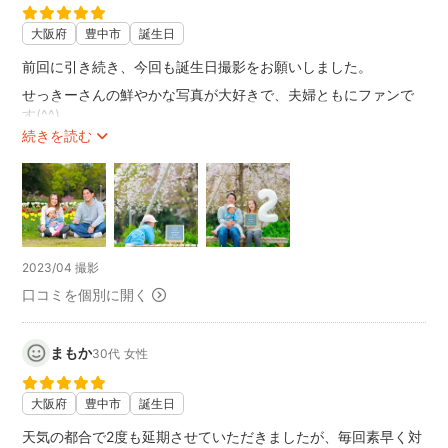
この度は本当にありがとうございました！
大阪府
豊中市
誕生日
前回に引き続き、今回も誕生日撮影をお願いしました。
せっきーさんの鮮やかな写真が大好きで、夫婦ともにファンで
す(^^)
続きを読む
前日に桜がほぼ散っているとの連絡をいただき桜との撮影は諦
めていたのですが、せっきーさんがまだ咲いている桜の木をわ
ざわざ見つけてくださっていて撮影していただくことができま
した。
とても嬉しいサプライズでした。
普段もじっとしていられず動き回る娘ですが、とても優しく根
2023/04 撮影
気強く相手をしてくださり感謝しかないです。
口コミを個別に開く
生憎の曇天でしたが、納品された写真はそんなことを感じない
くらい素敵なものばかりでした。
次回もまたお世話になります！
まもか
30代
女性
ありがとうございました(^^)
大阪府
豊中市
誕生日
天気の都合で2度も延期させていただきましたが、毎回素早く対