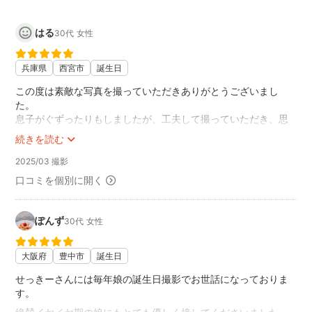
はる
30代
女性
兵庫県
西宮市
誕生日
この度は素敵な写真を撮っていただきありがとうございまし
た。
息子がぐずったりもしましたが、工夫して撮っていただき、思
い出に残る写真になりました。
続きを読む
ポーズなども提案していただき、とても嬉しかったです！
2025/03 撮影
口コミを個別に開く
ぽんず
30代
女性
大阪府
豊中市
誕生日
せっきーさんには毎年娘の誕生日撮影でお世話になっておりま
す。